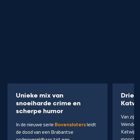
Serie
40 min
Podcast
Unieke mix van
Drie 
snoeiharde crime en
Katwi
-
scherpe humor
Van zijn 
Kijk
Wendel e
In de nieuwe serie
Bovensloters
leidt
op
Katwijks
de dood van een Brabantse
NPO
moorden 
onderwereldbaas tot een