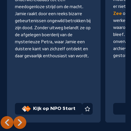
Start
er niet o
meedogenloze strijd om de macht.
Zee
ontd
Jamie raakt door een reeks bizarre
werkelij
gebeurtenissen ongewild betrokken bij
waarom h
zijn dood. Zonder uitweg belandt ze op
bleef. Z
de afgelegen boerderij van de
onverwa
mysterieuze Petra, waar Jamie een
archieve
duistere kant van zichzelf ontdekt en
gestole
daar gevaarlijk enthousiast van wordt.
Kijk op NPO Start
Na
Favoriet