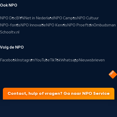
Ook NPO
NPO Doc
BVN
Net in Nederland
NPO Campus
NPO Cultuur
NPO-fonds
NPO Innovatie
NPO Kennis
NPO Proeftuin
Ombudsman
Schooltv.nl
Volg de NPO
Facebook
Instagram
YouTube
TikTok
Whatsapp
Nieuwsbrieven
Contact, hulp of vragen? Ga naar NPO Service