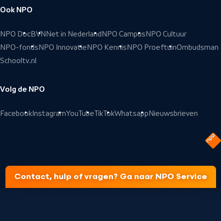
Ook NPO
NPO Doc
BVN
Net in Nederland
NPO Campus
NPO Cultuur
NPO-fonds
NPO Innovatie
NPO Kennis
NPO Proeftuin
Ombudsman
Schooltv.nl
Volg de NPO
Facebook
Instagram
YouTube
TikTok
Whatsapp
Nieuwsbrieven
Contact, hulp of vragen? Ga naar NPO Service