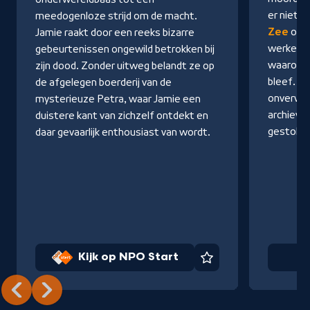
Start
er niet o
meedogenloze strijd om de macht.
Zee
ontd
Jamie raakt door een reeks bizarre
werkelij
gebeurtenissen ongewild betrokken bij
waarom h
zijn dood. Zonder uitweg belandt ze op
bleef. Z
de afgelegen boerderij van de
onverwa
mysterieuze Petra, waar Jamie een
archieve
duistere kant van zichzelf ontdekt en
gestole
daar gevaarlijk enthousiast van wordt.
Kijk op NPO Start
Na
Favoriet