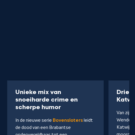
Serie
40 min
Podcast
Unieke mix van
Drie 
snoeiharde crime en
Katwi
-
scherpe humor
Van zijn 
Kijk
Wendel e
In de nieuwe serie
Bovensloters
leidt
op
Katwijks
de dood van een Brabantse
NPO
moorden 
onderwereldbaas tot een