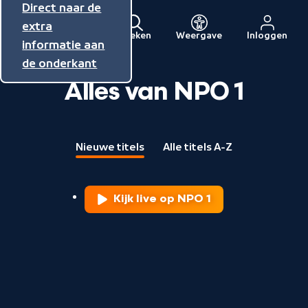
Direct naar de
Direct naar de
Direct naar de
inhoud
hoofdnavigatie
extra
Zoeken
Weergave
Inloggen
Menu
informatie aan
Naar
de onderkant
de
beginpagina
Alles van NPO 1
van
NPO
Nieuwe titels
Alle titels A-Z
Kijk live op NPO 1