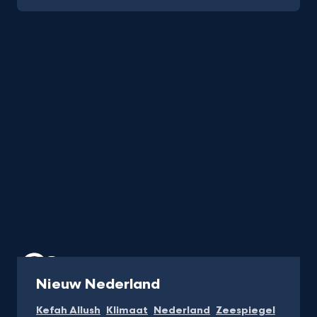
Programma
Nieuw Nederland
Kefah Allush
Klimaat
Nederland
Zeespiegel