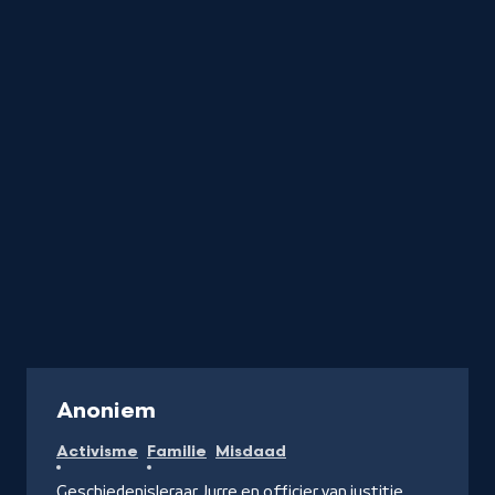
Serie
Anoniem
Activisme
Familie
Misdaad
Geschiedenisleraar Jurre en officier van justitie