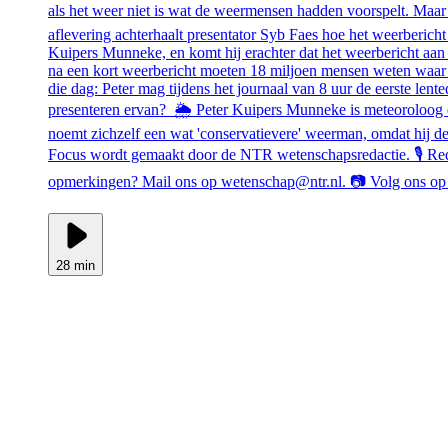
als het weer niet is wat de weermensen hadden voorspelt. Maar st
aflevering achterhaalt presentator Syb Faes hoe het weerberi
Kuipers Munneke, en komt hij erachter dat het weerbericht aan
na een kort weerbericht moeten 18 miljoen mensen weten waar 
die dag: Peter mag tijdens het journaal van 8 uur de eerste lent
presenteren ervan? 🌦️ Peter Kuipers Munneke is meteoroloog en
noemt zichzelf een wat 'conservatievere' weerman, omdat hij de
Focus wordt gemaakt door de NTR wetenschapsredactie. 🎙️ Red
opmerkingen? Mail ons op wetenschap@ntr.nl. 📷 Volg ons op 
28 min