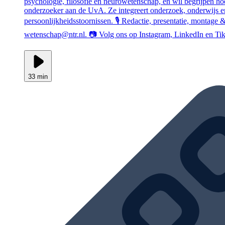
psychologie, filosofie en neurowetenschap, en wil begrijpen ho
onderzoeker aan de UvA. Ze integreert onderzoek, onderwijs en d
persoonlijkheidsstoornissen. 🎙️ Redactie, presentatie, monta
wetenschap@ntr.nl. 📷 Volg ons op Instagram, LinkedIn en Tik
33 min