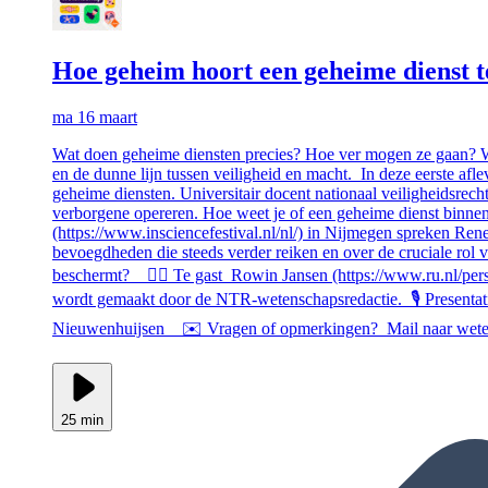
Hoe geheim hoort een geheime dienst te 
ma 16 maart
Wat doen geheime diensten precies? Hoe ver mogen ze gaan? We
en de dunne lijn tussen veiligheid en macht. In deze eerste afl
geheime diensten. Universitair docent nationaal veiligheidsrech
verborgene opereren. Hoe weet je of een geheime dienst binnen 
(https://www.insciencefestival.nl/nl/) in Nijmegen spreken R
bevoegdheden die steeds verder reiken en over de cruciale rol 
beschermt? 🧑‍⚖️ Te gast Rowin Jansen (https://www.ru.nl/pers
wordt gemaakt door de NTR‑wetenschapsredactie. 🎙️ Present
Nieuwenhuijsen ✉️ Vragen of opmerkingen? Mail naar weten
25 min