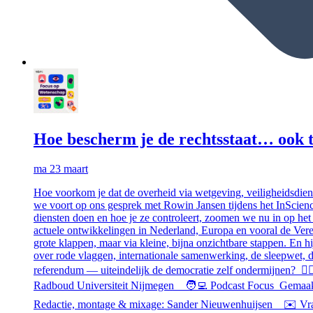
Hoe bescherm je de rechtsstaat… ook te
ma 23 maart
Hoe voorkom je dat de overheid via wetgeving, veiligheidsdien
we voort op ons gesprek met Rowin Jansen tijdens het InScience
diensten doen en hoe je ze controleert, zoomen we nu in op he
actuele ontwikkelingen in Nederland, Europa en vooral de Veren
grote klappen, maar via kleine, bijna onzichtbare stappen. En 
over rode vlaggen, internationale samenwerking, de sleepwet,
referendum — uiteindelijk de democratie zelf ondermijnen? 🧑‍⚖️
Radboud Universiteit Nijmegen 🧑‍💻 Podcast Focus Gemaakt 
Redactie, montage & mixage: Sander Nieuwenhuijsen ✉️ Vrag