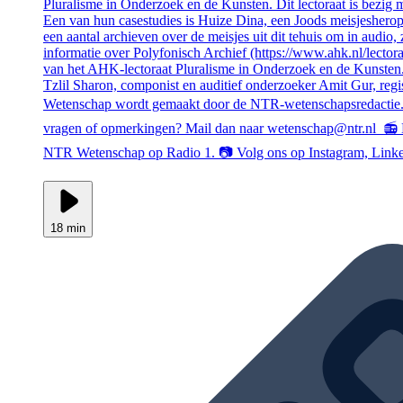
Pluralisme in Onderzoek en de Kunsten. Dit lectoraat is bezig 
Een van hun casestudies is Huize Dina, een Joods meisjesherop
een aantal archieven over de meisjes uit dit tehuis om in audi
informatie over Polyfonisch Archief (https://www.ahk.nl/lector
van het AHK-lectoraat Pluralisme in Onderzoek en de Kunsten.
Tzlil Sharon, componist en auditief onderzoeker Amit Gur, reg
Wetenschap wordt gemaakt door de NTR-wetenschapsredactie. 
vragen of opmerkingen? Mail dan naar wetenschap@ntr.nl 📻 L
NTR Wetenschap op Radio 1. 📷 Volg ons op Instagram, Linked
18 min