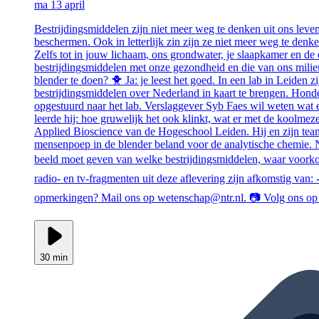
ma 13 april
Bestrijdingsmiddelen zijn niet meer weg te denken uit ons leve
beschermen. Ook in letterlijk zin zijn ze niet meer weg te denken
Zelfs tot in jouw lichaam, ons grondwater, je slaapkamer en d
bestrijdingsmiddelen met onze gezondheid en die van ons milieu
blender te doen? 🐥 Ja: je leest het goed. In een lab in Leiden
bestrijdingsmiddelen over Nederland in kaart te brengen. Hon
opgestuurd naar het lab. Verslaggever Syb Faes wil weten wat e
leerde hij: hoe gruwelijk het ook klinkt, wat er met de koolmeze
Applied Bioscience van de Hogeschool Leiden. Hij en zijn tea
mensenpoep in de blender beland voor de analytische chemie. N
beeld moet geven van welke bestrijdingsmiddelen, waar voorko
radio- en tv-fragmenten uit deze aflevering zijn afkomstig 
opmerkingen? Mail ons op wetenschap@ntr.nl. 📷 Volg ons op 
30 min