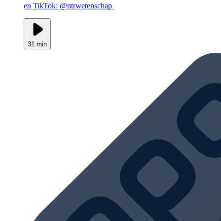
en TikTok: @ntrwetenschap
31 min