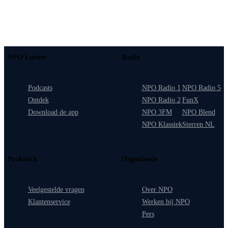
NPO Luister
Radio
Podcasts
NPO Radio 1
NPO Radio 5
Ontdek
NPO Radio 2
FunX
Download de app
NPO 3FM
NPO Blend
NPO Klassiek
Sterren NL
Praktisch
Organisatie
Veelgestelde vragen
Over NPO
Klantenservice
Werken bij NPO
Pers