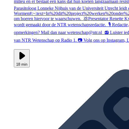
milieu en er bestaat een kans dat hun koeien langzaamaan resi
Parasitoloog Lonneke Nijhuis van de Universiteit Utrecht lei
Wormen#:~:text=In%20dit%20project%20werken%20onder%
om boeren hiervoor te waarschuwen. 💩Presentator Renette Kwa
wordt gemaakt door de NTR wetenschapsredactie. 🎙️ Redactie,
opmerkingen? Mail dan naar wetenschap@ntr.nl 📻 Luister ie
van NTR Wetenschap op Radio 1. 📷 Volg ons op Instagram, Li
18 min