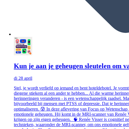
Kun je aan je geheugen sleutelen om va
di 28 april
Stel, je wordt verliefd op iemand en bent hoteldebotel. Je vormt
diegene stiekem al een ander te hebben... Al die warme herinner
herinneringen veranderen - is een wetenschappelijk raadsel. Ma
bijvoorbeeld bij mensen met PTSS of depressie. Dat je herinne
optimaliseren. 😰 In deze aflevering van Focus op Wetenschap s
emotionele geheugen. Hij komt in de MRI-scanner van Renée Vis
krijgen op zijn eigen geheugen. 🧠 Renée Visser is cognitief 
technieken, waaronder de MRI-scanner, om ons emotionele gehe