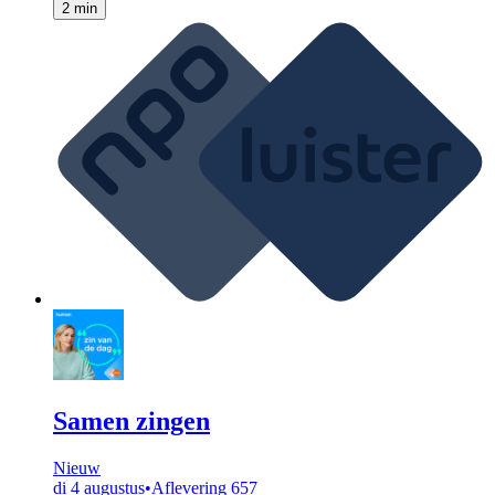
2 min
Samen zingen
Nieuw
di 4 augustus
•
Aflevering 657