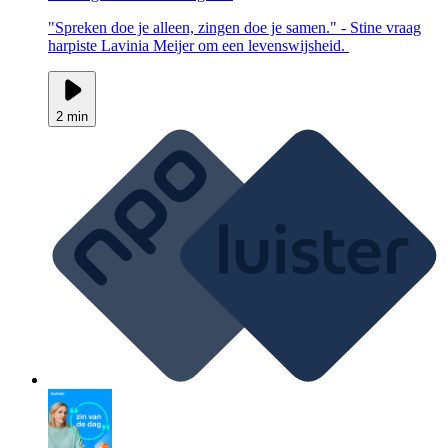
"Spreken doe je alleen, zingen doe je samen." - Stine vraag
harpiste Lavinia Meijer om een levenswijsheid.
2 min