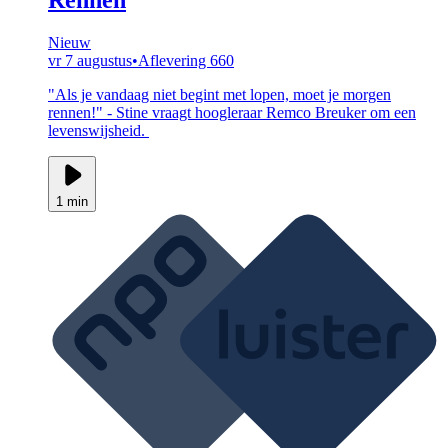
Nieuw
vr 7 augustus
•
Aflevering 660
"Als je vandaag niet begint met lopen, moet je morgen
rennen!" - Stine vraagt hoogleraar Remco Breuker om een
levenswijsheid.
1 min