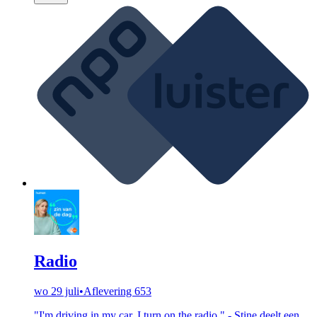
Radio
wo 29 juli
•
Aflevering 653
"I'm driving in my car, I turn on the radio." - Stine deelt een