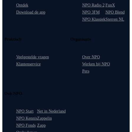
Ontdek
NPO Radio 2
FunX
Download de app
NPO 3FM
NPO Blend
NPO Klassiek
Sterren NL
Praktisch
Organisatie
Veelgestelde vragen
Over NPO
Klantenservice
Werken bij NPO
Pers
Ook NPO
NPO Start
Net in Nederland
NPO Kennis
Zappelin
NPO Fonds
Zapp