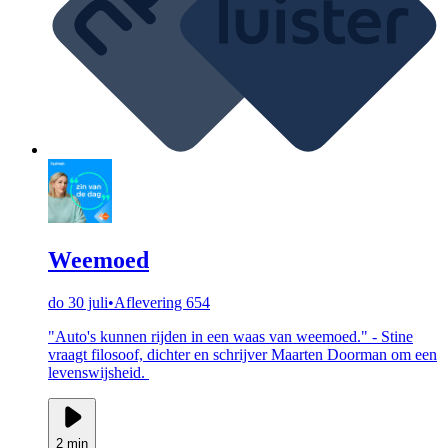
Weemoed
do 30 juli
•
Aflevering 654
"Auto's kunnen rijden in een waas van weemoed." - Stine
vraagt filosoof, dichter en schrijver Maarten Doorman om een
levenswijsheid.
2 min