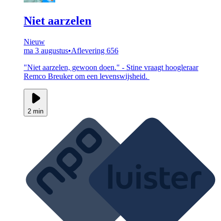
Niet aarzelen
Nieuw
ma 3 augustus
•
Aflevering 656
"Niet aarzelen, gewoon doen." - Stine vraagt hoogleraar
Remco Breuker om een levenswijsheid.
2 min