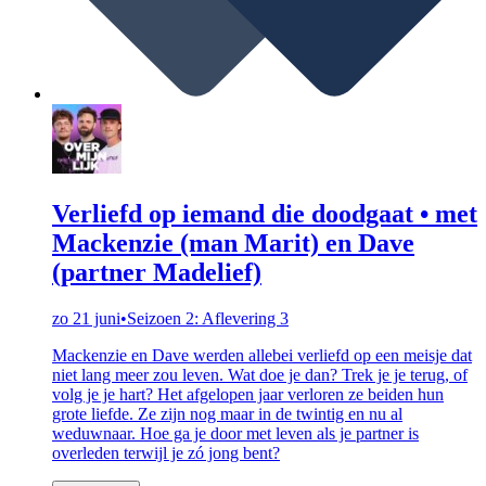
Verliefd op iemand die doodgaat • met
Mackenzie (man Marit) en Dave
(partner Madelief)
zo 21 juni
•
Seizoen 2: Aflevering 3
Mackenzie en Dave werden allebei verliefd op een meisje dat
niet lang meer zou leven. Wat doe je dan? Trek je je terug, of
volg je je hart? Het afgelopen jaar verloren ze beiden hun
grote liefde. Ze zijn nog maar in de twintig en nu al
weduwnaar. Hoe ga je door met leven als je partner is
overleden terwijl je zó jong bent?