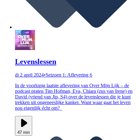
Levenslessen
di 2 april 2024
•
Seizoen 1: Aflevering 6
In de voorlopig laatste aflevering van Over Mijn Lijk – de
podcast praten Tim Hofman, Eva, Chiara (zus van Irene) en
David (vriend van Jip, S4) over de levenslessen die je kunt
trekken uit ongeneeslijke kanker. Want waar gaat het leven
nou eigenlijk écht om?
47 min