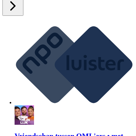
Vriendschap tussen OML'ers • met