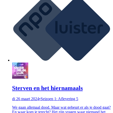
Sterven en het hiernamaals
di 26 maart 2024
•
Seizoen 1: Aflevering 5
We gaan allemaal dood. Maar wat gebeurt er als je dood gaat?
En waar kom je terecht? Het zijn vragen waar niemand het