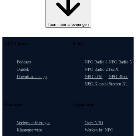
Toon meer afleveringen
NPO Luister
Radio
Podcasts
NPO Radio 1
NPO Radio 5
Ontdek
NPO Radio 2
FunX
Download de app
NPO 3FM
NPO Blend
NPO Klassiek
Sterren NL
Praktisch
Organisatie
Veelgestelde vragen
Over NPO
Klantenservice
Werken bij NPO