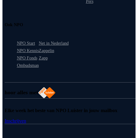
Pers
Ook NPO
NPO Start
Net in Nederland
NPO Kennis
Zappelin
NPO Fonds
Zapp
Ombudsman
hoor alles met
Elke week het beste van NPO Luister in jouw mailbox
Inschrijven