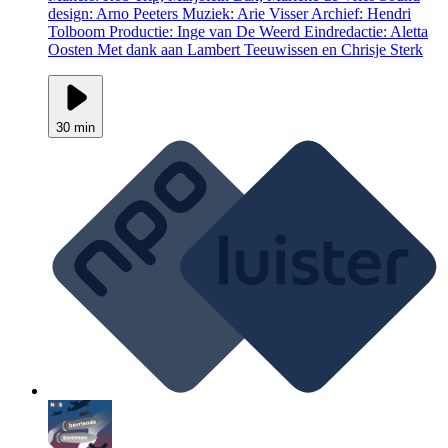
design: Arno Peeters Muziek: Arie Visser Archief: Hendri
Tolboom Productie: Inge van De Weerd Eindredactie: Aletta
Oosten Met dank aan Lambert Teeuwissen en Chrisje Sterk
30 min