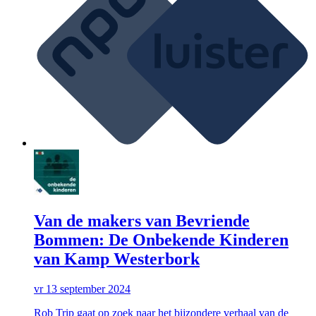
Van de makers van Bevriende
Bommen: De Onbekende Kinderen
van Kamp Westerbork
vr 13 september 2024
Rob Trip gaat op zoek naar het bijzondere verhaal van de