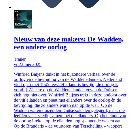
Nieuw van deze makers: De Wadden,
een andere oorlog
Trailer
vr 23 mei 2025
Winfried Baijens duikt in het bijzondere verhaal over de
oorlog en de bevrijding van de Waddeneilanden. Nederland
viert op 5 mei 1945 feest. Het land is bevrijd, de oorlog is
voorbij. Alleen: op de Waddeneilanden geven de Duitsers
zich nog niet over. Winfried Baijens trekt in deze podcast over
de vijf eilanden en praat met eilanders over de oorlog én de
bevrijding, die zo anders waren dan op de wal. Op de
Wadden waren duizenden Duitse soldaten gelegerd, maar die
leefden vaak vredig samen met de eilanders. Op het einde van
de oorlog breken op de eilanden nog spannende weken aan.
Op de Brandaris – de vuurtoren van Terschelling – wappert