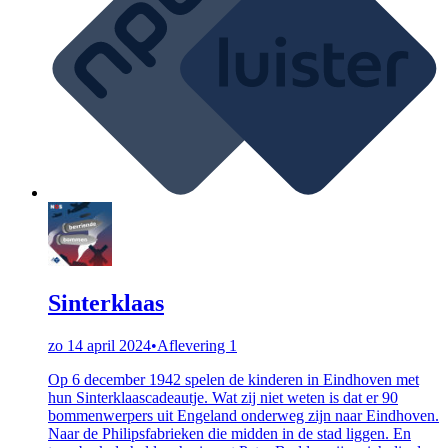
Sinterklaas
zo 14 april 2024
•
Aflevering 1
Op 6 december 1942 spelen de kinderen in Eindhoven met
hun Sinterklaascadeautje. Wat zij niet weten is dat er 90
bommenwerpers uit Engeland onderweg zijn naar Eindhoven.
Naar de Philipsfabrieken die midden in de stad liggen. En