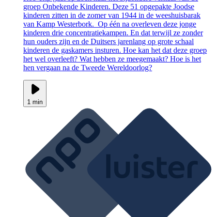
groep Onbekende Kinderen. Deze 51 opgepakte Joodse
kinderen zitten in de zomer van 1944 in de weeshuisbarak
van Kamp Westerbork. Op één na overleven deze jonge
kinderen drie concentratiekampen. En dat terwijl ze zonder
hun ouders zijn en de Duitsers jarenlang op grote schaal
kinderen de gaskamers insturen. Hoe kan het dat deze groep
het wel overleeft? Wat hebben ze meegemaakt? Hoe is het
hen vergaan na de Tweede Wereldoorlog?
1 min