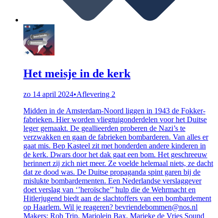
Het meisje in de kerk
zo 14 april 2024
•
Aflevering 2
Midden in de Amsterdam-Noord liggen in 1943 de Fokker-
fabrieken. Hier worden vliegtuigonderdelen voor het Duitse
leger gemaakt. De geallieerden proberen de Nazi’s te
verzwakken en gaan de fabrieken bombarderen. Van alles er
gaat mis. Bep Kasteel zit met honderden andere kinderen in
de kerk. Dwars door het dak gaat een bom. Het geschreeuw
herinnert zij zich niet meer. Ze voelde helemaal niets, ze dacht
dat ze dood was. De Duitse propaganda spint garen bij de
mislukte bombardementen. Een Nederlandse verslaggever
doet verslag van ‘’heroïsche’’ hulp die de Wehrmacht en
Hitlerjugend biedt aan de slachtoffers van een bombardement
op Haarlem. Wil je reageren? bevriendebommen@nos.nl
Makers: Rob Trip, Marjolein Bax, Marieke de Vries Sound