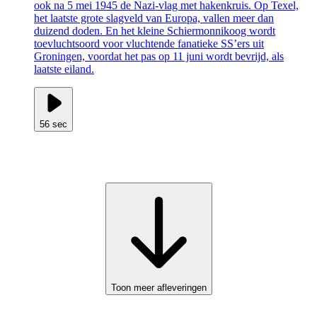
ook na 5 mei 1945 de Nazi-vlag met hakenkruis. Op Texel,
het laatste grote slagveld van Europa, vallen meer dan
duizend doden. En het kleine Schiermonnikoog wordt
toevluchtsoord voor vluchtende fanatieke SS’ers uit
Groningen, voordat het pas op 11 juni wordt bevrijd, als
laatste eiland.
56 sec
Toon meer afleveringen