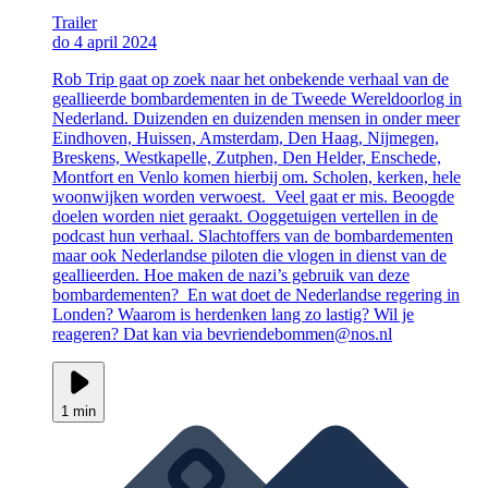
Trailer
do 4 april 2024
Rob Trip gaat op zoek naar het onbekende verhaal van de
geallieerde bombardementen in de Tweede Wereldoorlog in
Nederland. Duizenden en duizenden mensen in onder meer
Eindhoven, Huissen, Amsterdam, Den Haag, Nijmegen,
Breskens, Westkapelle, Zutphen, Den Helder, Enschede,
Montfort en Venlo komen hierbij om. Scholen, kerken, hele
woonwijken worden verwoest. Veel gaat er mis. Beoogde
doelen worden niet geraakt. Ooggetuigen vertellen in de
podcast hun verhaal. Slachtoffers van de bombardementen
maar ook Nederlandse piloten die vlogen in dienst van de
geallieerden. Hoe maken de nazi’s gebruik van deze
bombardementen? En wat doet de Nederlandse regering in
Londen? Waarom is herdenken lang zo lastig? Wil je
reageren? Dat kan via bevriendebommen@nos.nl
1 min