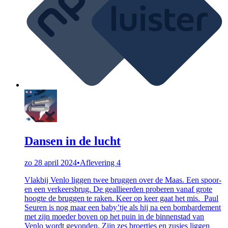
Dansen in de lucht
zo 28 april 2024
•
Aflevering 4
Vlakbij Venlo liggen twee bruggen over de Maas. Een spoor-
en een verkeersbrug. De geallieerden proberen vanaf grote
hoogte de bruggen te raken. Keer op keer gaat het mis. Paul
Seuren is nog maar een baby’tje als hij na een bombardement
met zijn moeder boven op het puin in de binnenstad van
Venlo wordt gevonden. Zijn zes broertjes en zusjes liggen