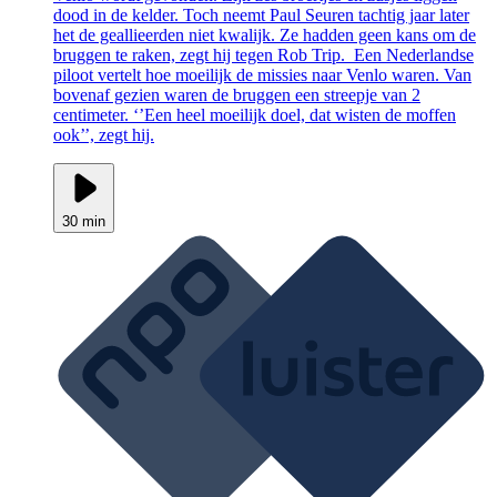
dood in de kelder. Toch neemt Paul Seuren tachtig jaar later
het de geallieerden niet kwalijk. Ze hadden geen kans om de
bruggen te raken, zegt hij tegen Rob Trip. Een Nederlandse
piloot vertelt hoe moeilijk de missies naar Venlo waren. Van
bovenaf gezien waren de bruggen een streepje van 2
centimeter. ‘’Een heel moeilijk doel, dat wisten de moffen
ook’’, zegt hij.
30 min