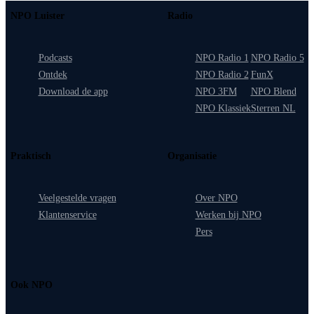
NPO Luister
Radio
Podcasts
NPO Radio 1
NPO Radio 5
Ontdek
NPO Radio 2
FunX
Download de app
NPO 3FM
NPO Blend
NPO Klassiek
Sterren NL
Praktisch
Organisatie
Veelgestelde vragen
Over NPO
Klantenservice
Werken bij NPO
Pers
Ook NPO