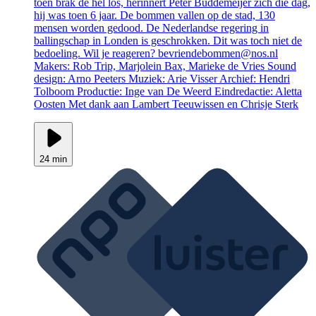
toen brak de hel los, herinnert Peter Buddemeijer zich die dag,
hij was toen 6 jaar. De bommen vallen op de stad, 130
mensen worden gedood. De Nederlandse regering in
ballingschap in Londen is geschrokken. Dit was toch niet de
bedoeling. Wil je reageren? bevriendebommen@nos.nl
Makers: Rob Trip, Marjolein Bax, Marieke de Vries Sound
design: Arno Peeters Muziek: Arie Visser Archief: Hendri
Tolboom Productie: Inge van De Weerd Eindredactie: Aletta
Oosten Met dank aan Lambert Teeuwissen en Chrisje Sterk
24 min