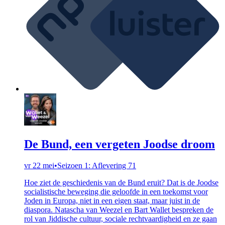
De Bund, een vergeten Joodse droom
vr 22 mei
•
Seizoen 1: Aflevering 71
Hoe ziet de geschiedenis van de Bund eruit? Dat is de Joodse
socialistische beweging die geloofde in een toekomst voor
Joden in Europa, niet in een eigen staat, maar juist in de
diaspora. Natascha van Weezel en Bart Wallet bespreken de
rol van Jiddische cultuur, sociale rechtvaardigheid en ze gaan