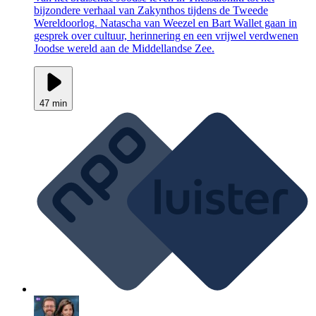
bijzondere verhaal van Zakynthos tijdens de Tweede
Wereldoorlog. Natascha van Weezel en Bart Wallet gaan in
gesprek over cultuur, herinnering en een vrijwel verdwenen
Joodse wereld aan de Middellandse Zee.
47 min