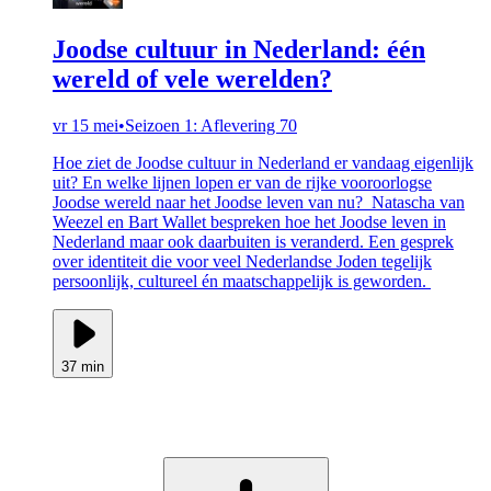
Joodse cultuur in Nederland: één
wereld of vele werelden?
vr 15 mei
•
Seizoen 1: Aflevering 70
Hoe ziet de Joodse cultuur in Nederland er vandaag eigenlijk
uit? En welke lijnen lopen er van de rijke vooroorlogse
Joodse wereld naar het Joodse leven van nu? Natascha van
Weezel en Bart Wallet bespreken hoe het Joodse leven in
Nederland maar ook daarbuiten is veranderd. Een gesprek
over identiteit die voor veel Nederlandse Joden tegelijk
persoonlijk, cultureel én maatschappelijk is geworden.
37 min