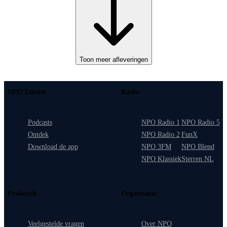
Toon meer afleveringen
NPO Luister
Radio
Podcasts
NPO Radio 1
NPO Radio 5
Ontdek
NPO Radio 2
FunX
Download de app
NPO 3FM
NPO Blend
NPO Klassiek
Sterren NL
Praktisch
Organisatie
Veelgestelde vragen
Over NPO