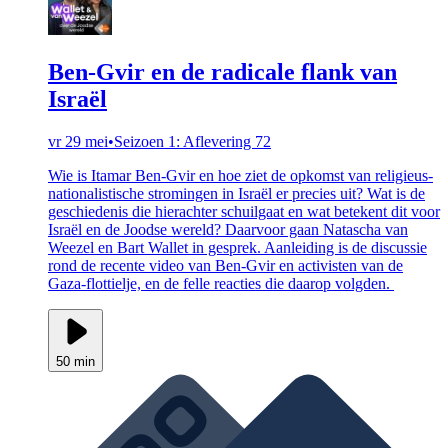
Ben-Gvir en de radicale flank van
Israël
vr 29 mei
•
Seizoen 1: Aflevering 72
Wie is Itamar Ben-Gvir en hoe ziet de opkomst van religieus-
nationalistische stromingen in Israël er precies uit? Wat is de
geschiedenis die hierachter schuilgaat en wat betekent dit voor
Israël en de Joodse wereld? Daarvoor gaan Natascha van
Weezel en Bart Wallet in gesprek. Aanleiding is de discussie
rond de recente video van Ben-Gvir en activisten van de
Gaza-flottielje, en de felle reacties die daarop volgden.
50 min