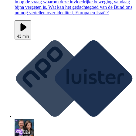
in op de vraag waarom deze invloedrijke beweging vandaag
bijna vergeten is. Wat kan het gedachtegoed van de Bund ons
nu nog vertellen over identiteit, Europa en Israël?
43 min