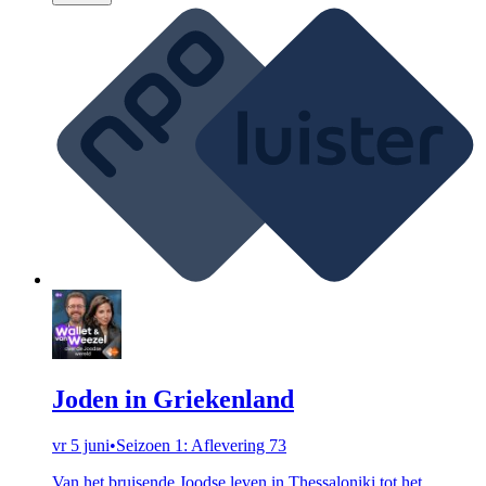
Joden in Griekenland
vr 5 juni
•
Seizoen 1: Aflevering 73
Van het bruisende Joodse leven in Thessaloniki tot het