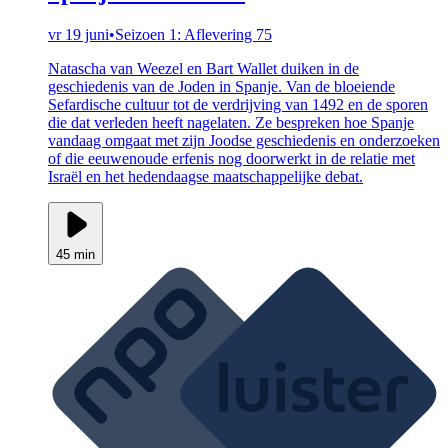
vr 19 juni
•
Seizoen 1: Aflevering 75
Natascha van Weezel en Bart Wallet duiken in de
geschiedenis van de Joden in Spanje. Van de bloeiende
Sefardische cultuur tot de verdrijving van 1492 en de sporen
die dat verleden heeft nagelaten. Ze bespreken hoe Spanje
vandaag omgaat met zijn Joodse geschiedenis en onderzoeken
of die eeuwenoude erfenis nog doorwerkt in de relatie met
Israël en het hedendaagse maatschappelijke debat.
45 min