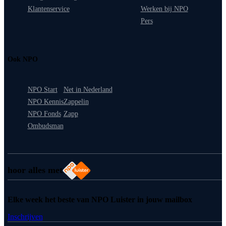
Klantenservice
Werken bij NPO
Pers
Ook NPO
NPO Start
Net in Nederland
NPO Kennis
Zappelin
NPO Fonds
Zapp
Ombudsman
hoor alles met
Elke week het beste van NPO Luister in jouw mailbox
Inschrijven