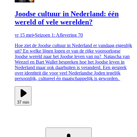
Joodse cultuur in Nederland: één
wereld of vele werelden?
vr 15 mei
•
Seizoen 1: Aflevering 70
Hoe ziet de Joodse cultuur in Nederland er vandaag eigenlijk
uit? En welke lijnen lopen er van de rijke vooroorlogse
Joodse wereld naar het Joodse leven van nu? Natascha van
Weezel en Bart Wallet bespreken hoe het Joodse leven in
Nederland maar ook daarbuiten is veranderd. Een gesprek
over identiteit die voor veel Nederlandse Joden tegelijk
persoonlijk, cultureel én maatschappelijk is geworden.
37 min