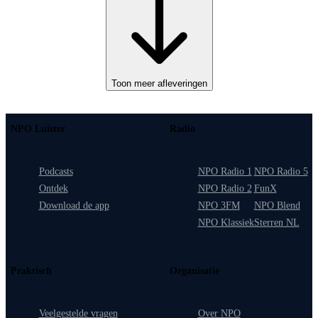
Toon meer afleveringen
NPO Luister
Radio
Podcasts
NPO Radio 1
NPO Radio 5
Ontdek
NPO Radio 2
FunX
Download de app
NPO 3FM
NPO Blend
NPO Klassiek
Sterren NL
Praktisch
Organisatie
Veelgestelde vragen
Over NPO