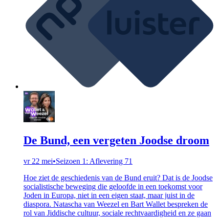
De Bund, een vergeten Joodse droom
vr 22 mei
•
Seizoen 1: Aflevering 71
Hoe ziet de geschiedenis van de Bund eruit? Dat is de Joodse
socialistische beweging die geloofde in een toekomst voor
Joden in Europa, niet in een eigen staat, maar juist in de
diaspora. Natascha van Weezel en Bart Wallet bespreken de
rol van Jiddische cultuur, sociale rechtvaardigheid en ze gaan