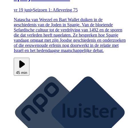
vr 19 juni
•
Seizoen 1: Aflevering 75
Natascha van Weezel en Bart Wallet duiken in de
geschiedenis van de Joden in Spanje. Van de bloeiende
Sefardische cultuur tot de verdrijving van 1492 en de sporen
die dat verleden heeft nagelaten. Ze bespreken hoe Spanje
vandaag omgaat met zijn Joodse geschiedenis en onderzoeken
of die eeuwenoude erfenis nog doorwerkt in de relatie met
Israël en het hedendaagse maatschappelijke debat.
45 min