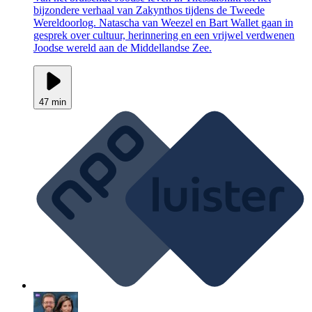
bijzondere verhaal van Zakynthos tijdens de Tweede
Wereldoorlog. Natascha van Weezel en Bart Wallet gaan in
gesprek over cultuur, herinnering en een vrijwel verdwenen
Joodse wereld aan de Middellandse Zee.
47 min