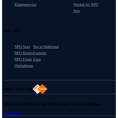
Klantenservice
Werken bij NPO
Pers
Ook NPO
NPO Start
Net in Nederland
NPO Kennis
Zappelin
NPO Fonds
Zapp
Ombudsman
hoor alles met
Elke week het beste van NPO Luister in jouw mailbox
Inschrijven