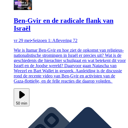
Ben-Gvir en de radicale flank van
Israël
vr 29 mei
•
Seizoen 1: Aflevering 72
Wie is Itamar Ben-Gvir en hoe ziet de opkomst van religieus-
nationalistische stromingen in Israël er precies uit? Wat is de
geschiedenis die hierachter schuilgaat en wat betekent dit voor
Israël en de Joodse wereld? Daarvoor gaan Natascha van
Weezel en Bart Wallet in gesprek. Aanleiding is de discussie
rond de recente video van Ben-Gvir en activisten van de
Gaza-flottielje, en de felle reacties die daarop volgden.
50 min