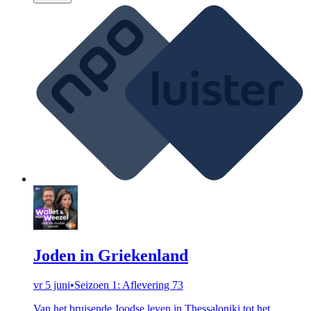
Joden in Griekenland
vr 5 juni
•
Seizoen 1: Aflevering 73
Van het bruisende Joodse leven in Thessaloniki tot het