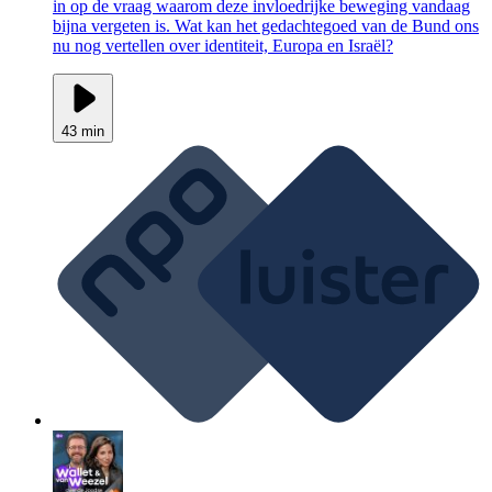
in op de vraag waarom deze invloedrijke beweging vandaag
bijna vergeten is. Wat kan het gedachtegoed van de Bund ons
nu nog vertellen over identiteit, Europa en Israël?
43 min