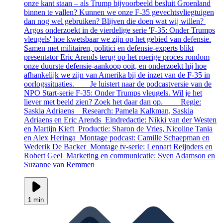
onze kant staan – als Trump bijvoorbeeld besluit Groenland
binnen te vallen? Kunnen we onze F-35 gevechtsvliegtuigen
dan nog wel gebruiken? Blijven die doen wat wij willen?
Argos onderzoekt in de vierdelige serie 'F-35: Onder Trumps
vleugels' hoe kwetsbaar we zijn op het gebied van defensie.
Samen met militairen, politici en defensie-experts blikt
presentator Eric Arends terug op het roerige proces rondom
onze duurste defensie-aankoop ooit, en onderzoekt hij hoe
afhankelijk we zijn van Amerika bij de inzet van de F-35 in
oorlogssituaties. __ Je luistert naar de podcastversie van de
NPO Start-serie F-35: Onder Trumps vleugels. Wil je het
liever met beeld zien? Zoek het daar dan op. __ Regie:
Saskia Adriaens Research: Pamela Kalkman, Saskia
Adriaens en Eric Arends Eindredactie: Nikki van der Westen
en Martijn Kieft Productie: Sharon de Vries, Nicoline Tania
en Alex Heringa Montage podcast: Camille Schaepman en
Wederik De Backer Montage tv-serie: Lennart Reijnders en
Robert Geel Marketing en communicatie: Sven Adamson en
Suzanne van Remmen
1 min