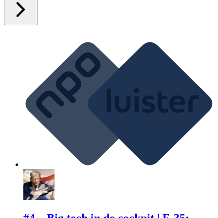
#4 – Big tech in de cockpit | F-35: