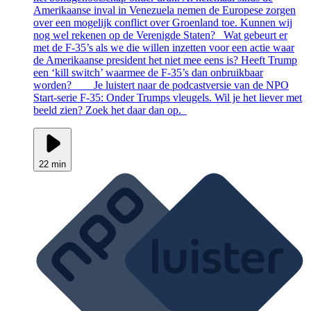
Amerikaanse inval in Venezuela nemen de Europese zorgen
over een mogelijk conflict over Groenland toe. Kunnen wij
nog wel rekenen op de Verenigde Staten? Wat gebeurt er
met de F-35’s als we die willen inzetten voor een actie waar
de Amerikaanse president het niet mee eens is? Heeft Trump
een ‘kill switch’ waarmee de F-35’s dan onbruikbaar
worden? __ Je luistert naar de podcastversie van de NPO
Start-serie F-35: Onder Trumps vleugels. Wil je het liever met
beeld zien? Zoek het daar dan op.
22 min