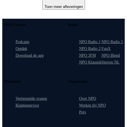
Toon meer afleveringen
NPO Luister
Radio
Podcasts
NPO Radio 1
NPO Radio 5
Ontdek
NPO Radio 2
FunX
Download de app
NPO 3FM
NPO Blend
NPO Klassiek
Sterren NL
Praktisch
Organisatie
Veelgestelde vragen
Over NPO
Klantenservice
Werken bij NPO
Pers