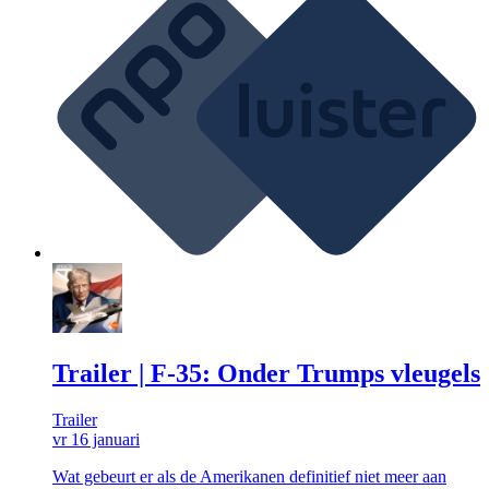
Trailer | F-35: Onder Trumps vleugels
Trailer
vr 16 januari
Wat gebeurt er als de Amerikanen definitief niet meer aan