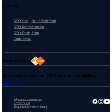
Ook NPO
NPO Start
Net in Nederland
NPO Kennis
Zappelin
NPO Fonds
Zapp
Ombudsman
hoor alles met
Elke week het beste van NPO Luister in jouw mailbox
Inschrijven
Algemene voorwaarden
Privacybeleid
Toegankelijkheidsverklaring