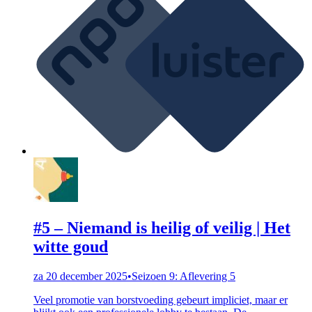
#5 – Niemand is heilig of veilig | Het
witte goud
za 20 december 2025
•
Seizoen 9: Aflevering 5
Veel promotie van borstvoeding gebeurt impliciet, maar er