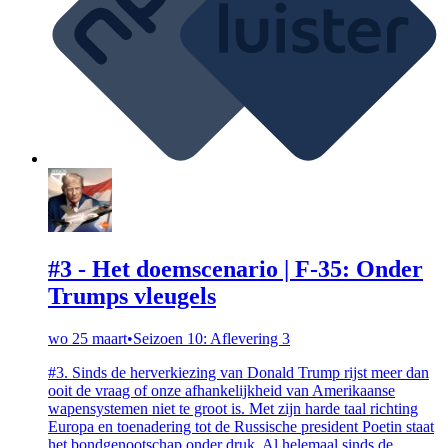
#3 - Het doemscenario | F-35: Onder
Trumps vleugels
wo 25 maart
•
Seizoen 10: Aflevering 3
#3. Sinds de herverkiezing van Donald Trump rijst meer dan
ooit de vraag of onze afhankelijkheid van Amerikaanse
wapensystemen niet te groot is. Met zijn harde taal richting
Europa en toenadering tot de Russische president Poetin staat
het bondgenootschap onder druk. Al helemaal sinds de