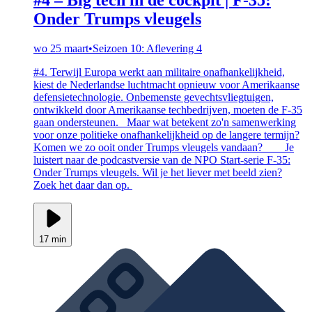
Onder Trumps vleugels
wo 25 maart
•
Seizoen 10: Aflevering 4
#4. Terwijl Europa werkt aan militaire onafhankelijkheid,
kiest de Nederlandse luchtmacht opnieuw voor Amerikaanse
defensietechnologie. Onbemenste gevechtsvliegtuigen,
ontwikkeld door Amerikaanse techbedrijven, moeten de F-35
gaan ondersteunen. Maar wat betekent zo'n samenwerking
voor onze politieke onafhankelijkheid op de langere termijn?
Komen we zo ooit onder Trumps vleugels vandaan? __ Je
luistert naar de podcastversie van de NPO Start-serie F-35:
Onder Trumps vleugels. Wil je het liever met beeld zien?
Zoek het daar dan op.
17 min