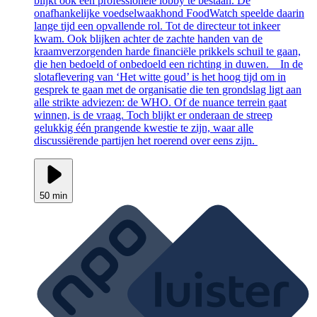
blijkt ook een professionele lobby te bestaan. De
onafhankelijke voedselwaakhond FoodWatch speelde daarin
lange tijd een opvallende rol. Tot de directeur tot inkeer
kwam. Ook blijken achter de zachte handen van de
kraamverzorgenden harde financiële prikkels schuil te gaan,
die hen bedoeld of onbedoeld een richting in duwen. In de
slotaflevering van ‘Het witte goud’ is het hoog tijd om in
gesprek te gaan met de organisatie die ten grondslag ligt aan
alle strikte adviezen: de WHO. Of de nuance terrein gaat
winnen, is de vraag. Toch blijkt er onderaan de streep
gelukkig één prangende kwestie te zijn, waar alle
discussiërende partijen het roerend over eens zijn.
50 min