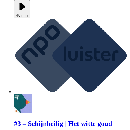
40 min
#3 – Schijnheilig | Het witte goud