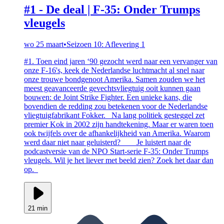
#1 - De deal | F-35: Onder Trumps
vleugels
wo 25 maart
•
Seizoen 10: Aflevering 1
#1. Toen eind jaren ‘90 gezocht werd naar een vervanger van
onze F-16's, keek de Nederlandse luchtmacht al snel naar
onze trouwe bondgenoot Amerika. Samen zouden we het
meest geavanceerde gevechtsvliegtuig ooit kunnen gaan
bouwen: de Joint Strike Fighter. Een unieke kans, die
bovendien de redding zou betekenen voor de Nederlandse
vliegtuigfabrikant Fokker. Na lang politiek gesteggel zet
premier Kok in 2002 zijn handtekening. Maar er waren toen
ook twijfels over de afhankelijkheid van Amerika. Waarom
werd daar niet naar geluisterd? __ Je luistert naar de
podcastversie van de NPO Start-serie F-35: Onder Trumps
vleugels. Wil je het liever met beeld zien? Zoek het daar dan
op.
21 min