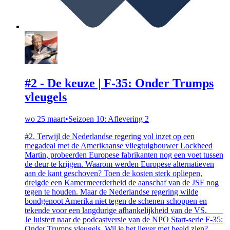
#2 - De keuze | F-35: Onder Trumps
vleugels
wo 25 maart
•
Seizoen 10: Aflevering 2
#2. Terwijl de Nederlandse regering vol inzet op een
megadeal met de Amerikaanse vliegtuigbouwer Lockheed
Martin, probeerden Europese fabrikanten nog een voet tussen
de deur te krijgen. Waarom werden Europese alternatieven
aan de kant geschoven? Toen de kosten sterk opliepen,
dreigde een Kamermeerderheid de aanschaf van de JSF nog
tegen te houden. Maar de Nederlandse regering wilde
bondgenoot Amerika niet tegen de schenen schoppen en
tekende voor een langdurige afhankelijkheid van de VS. __
Je luistert naar de podcastversie van de NPO Start-serie F-35:
Onder Trumps vleugels. Wil je het liever met beeld zien?