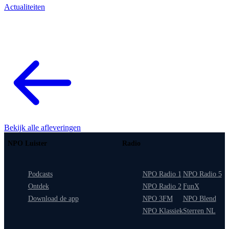
Actualiteiten
Bekijk alle afleveringen
NPO Luister
Radio
Podcasts
NPO Radio 1
NPO Radio 5
Ontdek
NPO Radio 2
FunX
Download de app
NPO 3FM
NPO Blend
NPO Klassiek
Sterren NL