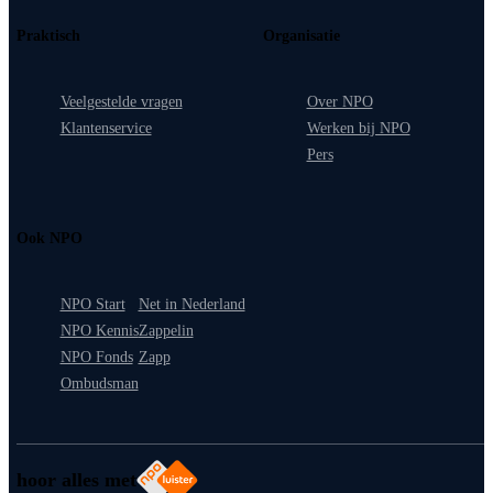
Praktisch
Organisatie
Veelgestelde vragen
Over NPO
Klantenservice
Werken bij NPO
Pers
Ook NPO
NPO Start
Net in Nederland
NPO Kennis
Zappelin
NPO Fonds
Zapp
Ombudsman
hoor alles met