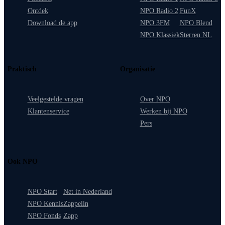
Ontdek
NPO Radio 2
FunX
Download de app
NPO 3FM
NPO Blend
NPO Klassiek
Sterren NL
Praktisch
Organisatie
Veelgestelde vragen
Over NPO
Klantenservice
Werken bij NPO
Pers
Ook NPO
NPO Start
Net in Nederland
NPO Kennis
Zappelin
NPO Fonds
Zapp