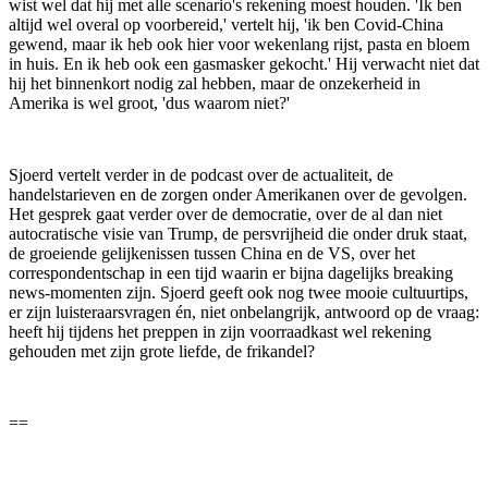
wist wel dat hij met alle scenario's rekening moest houden. 'Ik ben
altijd wel overal op voorbereid,' vertelt hij, 'ik ben Covid-China
gewend, maar ik heb ook hier voor wekenlang rijst, pasta en bloem
in huis. En ik heb ook een gasmasker gekocht.' Hij verwacht niet dat
hij het binnenkort nodig zal hebben, maar de onzekerheid in
Amerika is wel groot, 'dus waarom niet?'
Sjoerd vertelt verder in de podcast over de actualiteit, de
handelstarieven en de zorgen onder Amerikanen over de gevolgen.
Het gesprek gaat verder over de democratie, over de al dan niet
autocratische visie van Trump, de persvrijheid die onder druk staat,
de groeiende gelijkenissen tussen China en de VS, over het
correspondentschap in een tijd waarin er bijna dagelijks breaking
news-momenten zijn. Sjoerd geeft ook nog twee mooie cultuurtips,
er zijn luisteraarsvragen én, niet onbelangrijk, antwoord op de vraag:
heeft hij tijdens het preppen in zijn voorraadkast wel rekening
gehouden met zijn grote liefde, de frikandel?
==