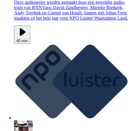
Deze audioseries werden gemaakt door een geweldig audio-
team van BNNVara: David Zandbergen, Marieke Rietkerk,
Andy Teerlink en Camiel van Houdt. Samen met Johan Fretz
maakten zij het hele jaar voor NPO Luister Waanzinnig Land.
40 min