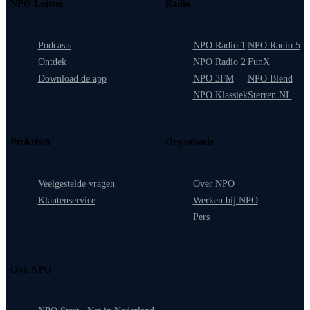
NPO Luister
Radio
Podcasts
NPO Radio 1
NPO Radio 5
Ontdek
NPO Radio 2
FunX
Download de app
NPO 3FM
NPO Blend
NPO Klassiek
Sterren NL
Praktisch
Organisatie
Veelgestelde vragen
Over NPO
Klantenservice
Werken bij NPO
Pers
Ook NPO