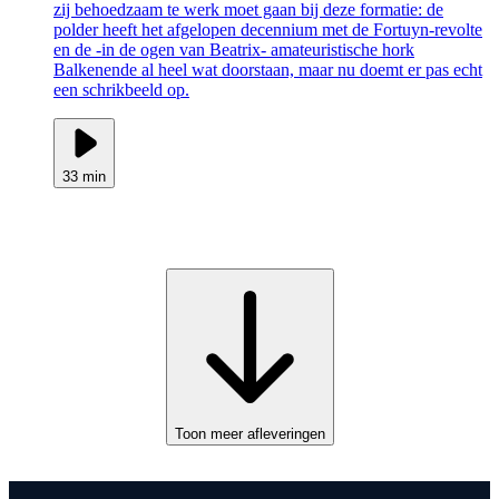
zij behoedzaam te werk moet gaan bij deze formatie: de
polder heeft het afgelopen decennium met de Fortuyn-revolte
en de -in de ogen van Beatrix- amateuristische hork
Balkenende al heel wat doorstaan, maar nu doemt er pas echt
een schrikbeeld op.
33 min
Toon meer afleveringen