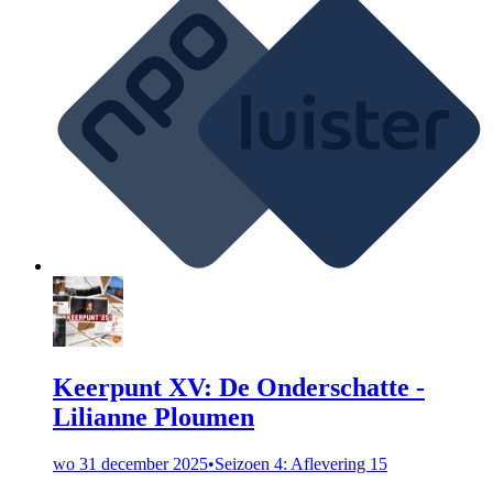
Keerpunt XV: De Onderschatte -
Lilianne Ploumen
wo 31 december 2025
•
Seizoen 4: Aflevering 15