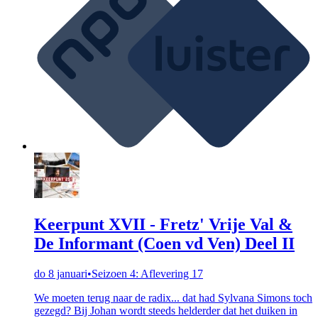
Keerpunt XVII - Fretz' Vrije Val &
De Informant (Coen vd Ven) Deel II
do 8 januari
•
Seizoen 4: Aflevering 17
We moeten terug naar de radix... dat had Sylvana Simons toch
gezegd? Bij Johan wordt steeds helderder dat het duiken in