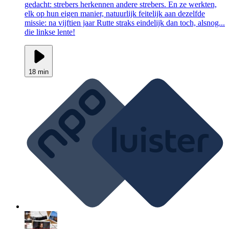
gedacht: strebers herkennen andere strebers. En ze werkten,
elk op hun eigen manier, natuurlijk feitelijk aan dezelfde
missie: na vijftien jaar Rutte straks eindelijk dan toch, alsnog...
die linkse lente!
18 min