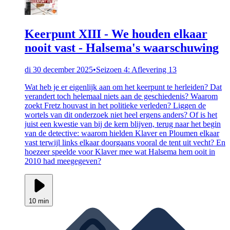
Keerpunt XIII - We houden elkaar
nooit vast - Halsema's waarschuwing
di 30 december 2025
•
Seizoen 4: Aflevering 13
Wat heb je er eigenlijk aan om het keerpunt te herleiden? Dat
verandert toch helemaal niets aan de geschiedenis? Waarom
zoekt Fretz houvast in het politieke verleden? Liggen de
wortels van dit onderzoek niet heel ergens anders? Of is het
juist een kwestie van bij de kern blijven, terug naar het begin
van de detective: waarom hielden Klaver en Ploumen elkaar
vast terwijl links elkaar doorgaans vooral de tent uit vecht? En
hoezeer speelde voor Klaver mee wat Halsema hem ooit in
2010 had meegegeven?
10 min