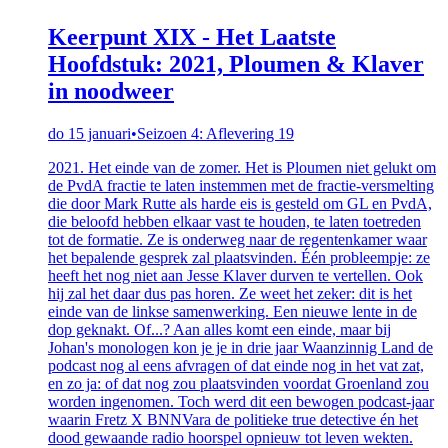
Keerpunt XIX - Het Laatste
Hoofdstuk: 2021, Ploumen & Klaver
in noodweer
do 15 januari
•
Seizoen 4: Aflevering 19
2021. Het einde van de zomer. Het is Ploumen niet gelukt om
de PvdA fractie te laten instemmen met de fractie-versmelting
die door Mark Rutte als harde eis is gesteld om GL en PvdA,
die beloofd hebben elkaar vast te houden, te laten toetreden
tot de formatie. Ze is onderweg naar de regentenkamer waar
het bepalende gesprek zal plaatsvinden. Één probleempje: ze
heeft het nog niet aan Jesse Klaver durven te vertellen. Ook
hij zal het daar dus pas horen. Ze weet het zeker: dit is het
einde van de linkse samenwerking. Een nieuwe lente in de
dop geknakt. Of...? Aan alles komt een einde, maar bij
Johan's monologen kon je je in drie jaar Waanzinnig Land de
podcast nog al eens afvragen of dat einde nog in het vat zat,
en zo ja: of dat nog zou plaatsvinden voordat Groenland zou
worden ingenomen. Toch werd dit een bewogen podcast-jaar
waarin Fretz X BNNVara de politieke true detective én het
dood gewaande radio hoorspel opnieuw tot leven wekten.