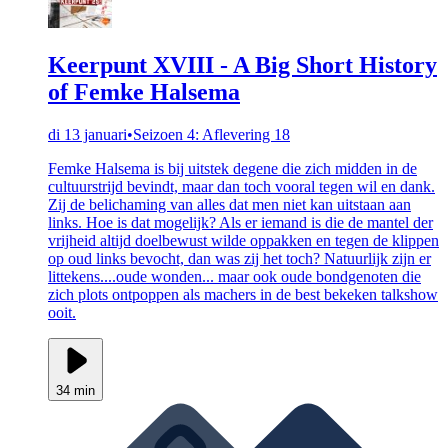
Keerpunt XVIII - A Big Short History
of Femke Halsema
di 13 januari
•
Seizoen 4: Aflevering 18
Femke Halsema is bij uitstek degene die zich midden in de
cultuurstrijd bevindt, maar dan toch vooral tegen wil en dank.
Zij de belichaming van alles dat men niet kan uitstaan aan
links. Hoe is dat mogelijk? Als er iemand is die de mantel der
vrijheid altijd doelbewust wilde oppakken en tegen de klippen
op oud links bevocht, dan was zij het toch? Natuurlijk zijn er
littekens....oude wonden... maar ook oude bondgenoten die
zich plots ontpoppen als machers in de best bekeken talkshow
ooit.
34 min