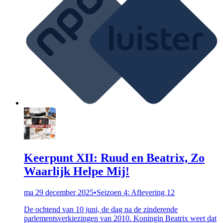
Keerpunt XII: Ruud en Beatrix, Zo
Waarlijk Helpe Mij!
ma 29 december 2025
•
Seizoen 4: Aflevering 12
De ochtend van 10 juni, de dag na de zinderende
parlementsverkiezingen van 2010. Koningin Beatrix weet dat