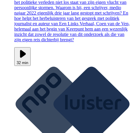
het politieke verleden niet los staat van zijn eigen vlucht van
persoonlijke stormen. Waarom is hij, een schrijver, medio
najaar 2022 eigenlijk drie jaar lang gestopt met schrijven? En
hoe helpt het herbeluisteren van het gesprek met politiek
journalist en auteur van Een Links Verhaal, Coen van de Ven,
helemaal aan het begin van Keerpunt hem aan een wezenlijk
inzicht dat zowel de resolutie van dit onderzoek als die van
zijn eigen reis dichterbij brengt?
32 min