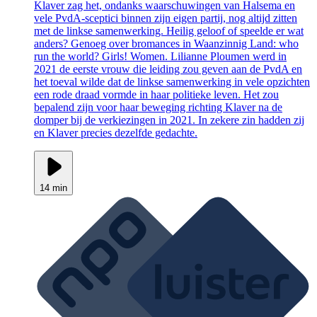
Klaver zag het, ondanks waarschuwingen van Halsema en
vele PvdA-sceptici binnen zijn eigen partij, nog altijd zitten
met de linkse samenwerking. Heilig geloof of speelde er wat
anders? Genoeg over bromances in Waanzinnig Land: who
run the world? Girls! Women. Lilianne Ploumen werd in
2021 de eerste vrouw die leiding zou geven aan de PvdA en
het toeval wilde dat de linkse samenwerking in vele opzichten
een rode draad vormde in haar politieke leven. Het zou
bepalend zijn voor haar beweging richting Klaver na de
domper bij de verkiezingen in 2021. In zekere zin hadden zij
en Klaver precies dezelfde gedachte.
14 min