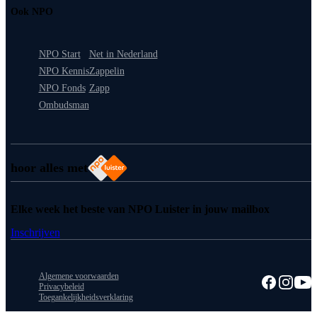
Ook NPO
NPO Start
Net in Nederland
NPO Kennis
Zappelin
NPO Fonds
Zapp
Ombudsman
hoor alles met
Elke week het beste van NPO Luister in jouw mailbox
Inschrijven
Algemene voorwaarden
Privacybeleid
Toegankelijkheidsverklaring