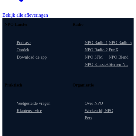
Bekijk alle afleveringen
NPO Luister
Radio
Podcasts
NPO Radio 1
NPO Radio 5
Ontdek
NPO Radio 2
FunX
Download de app
NPO 3FM
NPO Blend
NPO Klassiek
Sterren NL
Praktisch
Organisatie
Veelgestelde vragen
Over NPO
Klantenservice
Werken bij NPO
Pers