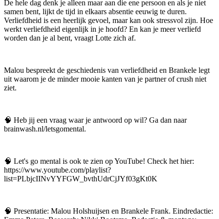
De hele dag denk je alleen maar aan die ene persoon en als je niet
samen bent, lijkt de tijd in elkaars absentie eeuwig te duren.
Verliefdheid is een heerlijk gevoel, maar kan ook stressvol zijn. Hoe
werkt verliefdheid eigenlijk in je hoofd? En kan je meer verliefd
worden dan je al bent, vraagt Lotte zich af.
Malou bespreekt de geschiedenis van verliefdheid en Brankele legt
uit waarom je de minder mooie kanten van je partner of crush niet
ziet.
🧠 Heb jij een vraag waar je antwoord op wil? Ga dan naar
brainwash.nl/letsgomental.
🧠 Let's go mental is ook te zien op YouTube! Check het hier:
https://www.youtube.com/playlist?
list=PLbjcIINvYYFGW_bvthUdrCjJYf03gKt0K
🧠 Presentatie: Malou Holshuijsen en Brankele Frank. Eindredactie: