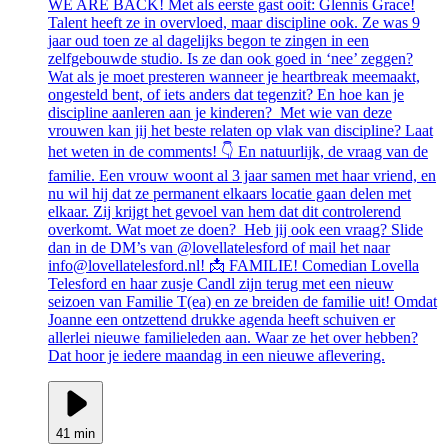
WE ARE BACK! Met als eerste gast ooit: Glennis Grace!
Talent heeft ze in overvloed, maar discipline ook. Ze was 9
jaar oud toen ze al dagelijks begon te zingen in een
zelfgebouwde studio. Is ze dan ook goed in ‘nee’ zeggen?
Wat als je moet presteren wanneer je heartbreak meemaakt,
ongesteld bent, of iets anders dat tegenzit? En hoe kan je
discipline aanleren aan je kinderen? Met wie van deze
vrouwen kan jij het beste relaten op vlak van discipline? Laat
het weten in de comments! 👇 En natuurlijk, de vraag van de
familie. Een vrouw woont al 3 jaar samen met haar vriend, en
nu wil hij dat ze permanent elkaars locatie gaan delen met
elkaar. Zij krijgt het gevoel van hem dat dit controlerend
overkomt. Wat moet ze doen? Heb jij ook een vraag? Slide
dan in de DM’s van @lovellatelesford of mail het naar
info@lovellatelesford.nl! 📩 FAMILIE! Comedian Lovella
Telesford en haar zusje Candl zijn terug met een nieuw
seizoen van Familie T(ea) en ze breiden de familie uit! Omdat
Joanne een ontzettend drukke agenda heeft schuiven er
allerlei nieuwe familieleden aan. Waar ze het over hebben?
Dat hoor je iedere maandag in een nieuwe aflevering.
41 min