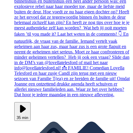
binnenshuis en buitenshuis een heel ander persoon was: een
explosieve rebel naar haar moeder toe, maar de liefste meid
buiten de deur. Hoe voedt ze nu haar eigen dochter op? Heeft
ze het gevoel dat ze tegenwoordig binnen én buiten de deur
helemaal zichzelf kan zijn? En heeft ze nog tips over hoe je je
meest authentieke zelf kan worden? Wat heb jij ooit moeten
faken ’til you made it? Laat het weten in de comments! 👇 En
natuurlijk, de vraag van de familie. Iemand vertelt vaak
geheimen aan haar zus, maar haar zus is een grote flapuit en
neemt de geheimen niet serieus. Moet ze haar confronteren of
minder geheimen vertellen? Heb jij ook een vraag? Slide dan
in de DM’s van @lovellatelesford of mail het naar
info@lovellatelesford.nl! 📩 FAMILIE! Comedian Lovella
Telesford en haar zusje Candl zijn terug met een nieuw
seizoen van Familie T(ea) en ze breiden de familie uit! Omdat
Joanne een ontzettend drukke agenda heeft schuiven er
allerlei nieuwe familieleden aan. Waar ze het over hebben?
Dat hoor je iedere maandag in een nieuwe aflevering.
35 min