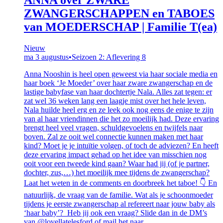
ZWANGERSCHAPPEN en TABOES
van MOEDERSCHAP | Familie T(ea)
Nieuw
ma 3 augustus
•
Seizoen 2: Aflevering 8
Anna Nooshin is heel open geweest via haar sociale media en
haar boek ‘Je Moeder’ over haar zware zwangerschap en de
lastige babyfase van haar dochtertje Nala. Alles zat tegen: er
zat wel 36 weken lang een laagje mist over het hele leven,
Nala huilde heel erg en ze leek ook nog eens de enige te zijn
van al haar vriendinnen die het zo moeilijk had. Deze ervaring
brengt heel veel vragen, schuldgevoelens en twijfels naar
boven. Zal ze ooit wel connectie kunnen maken met haar
kind? Moet je je intuïtie volgen, of toch de adviezen? En heeft
deze ervaring impact gehad op het idee van misschien nog
ooit voor een tweede kind gaan? Waar had jij (of je partner,
dochter, zus,…) het moeilijk mee tijdens de zwangerschap?
Laat het weten in de comments en doorbreek het taboe! 👇 En
natuurlijk, de vraag van de familie. Wat als je schoonmoeder
tijdens je eerste zwangerschap al refereert naar jouw baby als
‘haar baby’? Heb jij ook een vraag? Slide dan in de DM’s
van @lovellatelesford of mail het naar