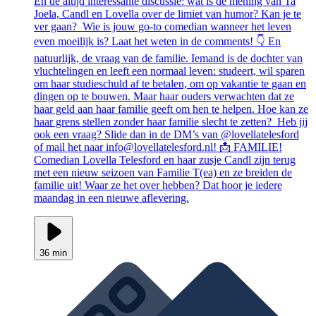
En de altijd interessante discussie: wat is de mening van Ta
Joela, Candl en Lovella over de limiet van humor? Kan je te
ver gaan? Wie is jouw go-to comedian wanneer het leven
even moeilijk is? Laat het weten in de comments! 👇 En
natuurlijk, de vraag van de familie. Iemand is de dochter van
vluchtelingen en leeft een normaal leven: studeert, wil sparen
om haar studieschuld af te betalen, om op vakantie te gaan en
dingen op te bouwen. Maar haar ouders verwachten dat ze
haar geld aan haar familie geeft om hen te helpen. Hoe kan ze
haar grens stellen zonder haar familie slecht te zetten? Heb jij
ook een vraag? Slide dan in de DM’s van @lovellatelesford
of mail het naar info@lovellatelesford.nl! 📩 FAMILIE!
Comedian Lovella Telesford en haar zusje Candl zijn terug
met een nieuw seizoen van Familie T(ea) en ze breiden de
familie uit! Waar ze het over hebben? Dat hoor je iedere
maandag in een nieuwe aflevering.
36 min