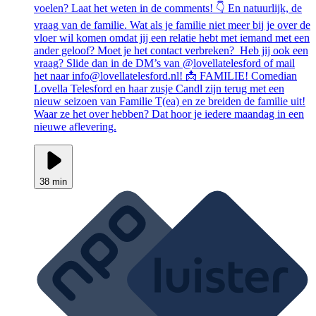
voelen? Laat het weten in de comments! 👇 En natuurlijk, de
vraag van de familie. Wat als je familie niet meer bij je over de
vloer wil komen omdat jij een relatie hebt met iemand met een
ander geloof? Moet je het contact verbreken? Heb jij ook een
vraag? Slide dan in de DM’s van @lovellatelesford of mail
het naar info@lovellatelesford.nl! 📩 FAMILIE! Comedian
Lovella Telesford en haar zusje Candl zijn terug met een
nieuw seizoen van Familie T(ea) en ze breiden de familie uit!
Waar ze het over hebben? Dat hoor je iedere maandag in een
nieuwe aflevering.
38 min