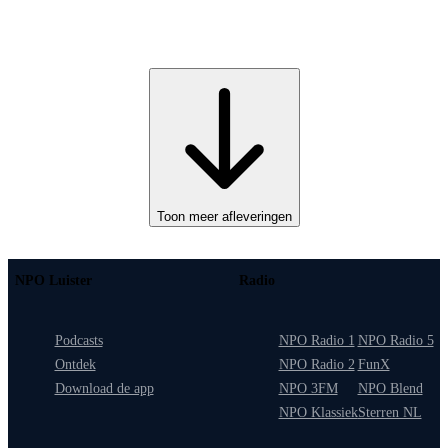
Toon meer afleveringen
NPO Luister
Radio
Podcasts
NPO Radio 1
NPO Radio 5
Ontdek
NPO Radio 2
FunX
Download de app
NPO 3FM
NPO Blend
NPO Klassiek
Sterren NL