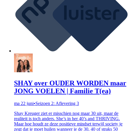
SHAY over OUDER WORDEN maar
JONG VOELEN | Familie T(ea)
ma 22 juni
•
Seizoen 2: Aflevering 3
Shay Kreuger ziet er misschien nog maar 30 uit, maar de
realiteit is toch anders. She’s in her 40’s and THRIVING.
Maar hoe houdt ze deze positieve mindset terwijl society je
zegt dat je moet huilen wanneer je de 30, 40 of straks 50