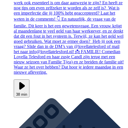
werk ook essentieel is om daar aanwezig te zijn? En heeft ze
nog tips om even zelfzeker te worden als ze zelf is? Wat is
een imperfectie die jij 100% hebt geaccepteerd? Laat het
weten in de comments! 👇 En natuurlijk, de vraag van de
familie. Dit keer is het een gewetensvraag. Een vrouw krijgt
al maandenlang te veel geld van haar werkgever, en ze denkt
dat dit een fout in het systeem is. Terwijl, ze kan het geld wel
goed gebruiken. Wat moet ze ermee doen? Heb jij ook een
vraag? Slide dan in de DM’s van @lovellatelesford of mail
het naar info@lovellatelesford.nl! 📩 FAMILIE! Comedian
Lovella Telesford en haar zusje Candl zijn terug met een
nieuw seizoen van Familie T(ea) en ze breiden de familie uit!
Waar ze het over hebben? Dat hoor je iedere maandag in een
nieuwe aflevering.
38 min