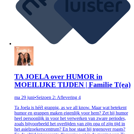
TA JOELA over HUMOR in
MOEILIJKE TIJDEN | Familie T(ea)
ma 29 juni
•
Seizoen 2: Aflevering 4
Ta Joela is héél grappig, as we all know. Maar wat betekent
humor en grappen maken eigenlijk voor hem? Zet hij humor
heel persoonlijk in voor het verwerken van zware periodes,
zoals bijvoorbeeld het overlijden van zijn opa of zijn tijd in
het asielzoekerscentrum? En hoe staat hij tegenover roasts?