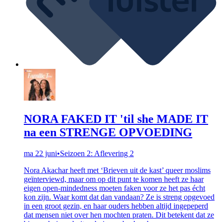
NORA FAKED IT 'til she MADE IT
na een STRENGE OPVOEDING
ma 22 juni
•
Seizoen 2: Aflevering 2
Nora Akachar heeft met ‘Brieven uit de kast’ queer moslims
geïnterviewd, maar om op dit punt te komen heeft ze haar
eigen open-mindedness moeten faken voor ze het pas écht
kon zijn. Waar komt dat dan vandaan? Ze is streng opgevoed
in een groot gezin, en haar ouders hebben altijd ingepeperd
dat mensen niet over hen mochten praten. Dit betekent dat ze