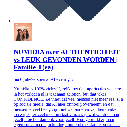
NUMIDIA over AUTHENTICITEIT
vs LEUK GEVONDEN WORDEN |
Familie T(ea)
ma 6 juli
•
Seizoen 2: Aflevering 5
Numidia is 100% zichzelf, zelfs met de imperfecties waar ze
in het verleden al is tegenaan gelopen, but that takes
CONFIDENCE. Ze vindt dat veel mensen niet meer real zijn
op sociale media, dat AI alles onnodig overneemt en dat
mensen te veel bezig zijn met wat anderen van hen denken.
Terwijl zij er veel meer in staat van: als je wat wil doen aan
jezelf, doe het dan ook voor jezelf. Hoe gebruikt zij haar
eigen social media, rekening houdend met dat het voor haar