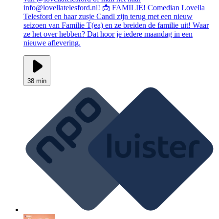
info@lovellatelesford.nl! 📩 FAMILIE! Comedian Lovella
Telesford en haar zusje Candl zijn terug met een nieuw
seizoen van Familie T(ea) en ze breiden de familie uit! Waar
ze het over hebben? Dat hoor je iedere maandag in een
nieuwe aflevering.
38 min