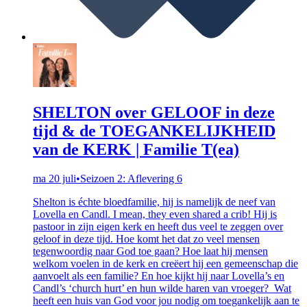
SHELTON over GELOOF in deze
tijd & de TOEGANKELIJKHEID
van de KERK | Familie T(ea)
ma 20 juli
•
Seizoen 2: Aflevering 6
Shelton is échte bloedfamilie, hij is namelijk de neef van
Lovella en Candl. I mean, they even shared a crib! Hij is
pastoor in zijn eigen kerk en heeft dus veel te zeggen over
geloof in deze tijd. Hoe komt het dat zo veel mensen
tegenwoordig naar God toe gaan? Hoe laat hij mensen
welkom voelen in de kerk en creëert hij een gemeenschap die
aanvoelt als een familie? En hoe kijkt hij naar Lovella’s en
Candl’s ‘church hurt’ en hun wilde haren van vroeger? Wat
heeft een huis van God voor jou nodig om toegankelijk aan te