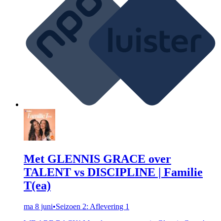
Met GLENNIS GRACE over
TALENT vs DISCIPLINE | Familie
T(ea)
ma 8 juni
•
Seizoen 2: Aflevering 1