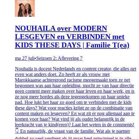
NOUHAILA over MODERN
LESGEVEN en VERBINDEN met
KIDS THESE DAYS | Familie T(ea)
ma 27 juli
•
Seizoen 2: Aflevering 7
Nouhaila is docent Nederlands en content creator, die alles net
even wat anders doet. Zo heeft ze als vrouw met
Marokkaanse achtergrond racisme meegemaakt toen ze net
begonnen was aan haar opleiding, mocht ze van haar directie
geen content meer maken over haar leven en haar werk, en is
ze nog meer hordes als deze tegengekomen op haar unieke
pad. Hoe lukt het haar zo goed om te verbinden met de kids
these days? Wat voor reacties krijgt ze op de combinatie van
content maken en lesgeven? En wat zit er nog allemaal aan te
komen voor haar? Wat vind jij als ouder belangrijk in de
leerkracht van je kind(eren)? Laat het weten in de comments!
👇 En natuurlijk, de vraag van de familie. Wat als je partner
dubbel zo veel verdient als jij maar heel principieel is in alle