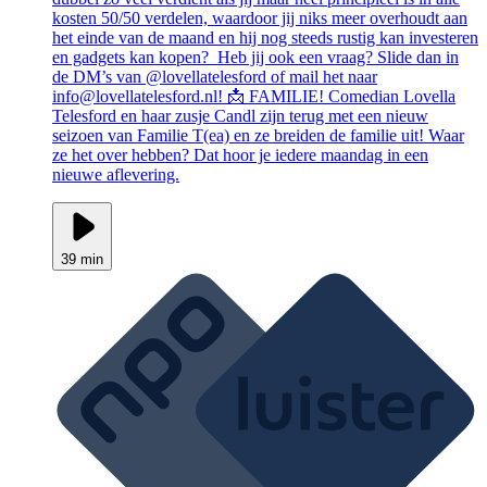
kosten 50/50 verdelen, waardoor jij niks meer overhoudt aan
het einde van de maand en hij nog steeds rustig kan investeren
en gadgets kan kopen? Heb jij ook een vraag? Slide dan in
de DM’s van @lovellatelesford of mail het naar
info@lovellatelesford.nl! 📩 FAMILIE! Comedian Lovella
Telesford en haar zusje Candl zijn terug met een nieuw
seizoen van Familie T(ea) en ze breiden de familie uit! Waar
ze het over hebben? Dat hoor je iedere maandag in een
nieuwe aflevering.
39 min