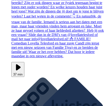
bereikt? Zijn er ook dingen waar ze fysiek tegenaan begint te
lopen met ouder worden? En welke keuzes houden haar juist
heel jong? Wat zijn de dingen die jij doet om je jong te blijven
voelen? Laat het weten in de comments! 👇 En natuurlijk, de
vraag van de familie. Iemand is serieus aan het daten met een
man, maar haar vrienden vinden hem arrogant en fake. Moet
ze haar gevoel volgen of haar liefdesbril afzetten? Heb jij ook
een vraag? Slide dan in de DM’s van @lovellatelesford of
mail het naar info@lovellatelesford.nl! 📩 FAMILIE!
Comedian Lovella Telesford en haar zusje Candl zijn terug
met een nieuw seizoen van Familie T(ea) en ze breiden de
familie uit! Waar ze het over hebben? Dat hoor je iedere
maandag in een nieuwe aflevering.
37 min