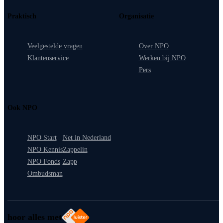
Praktisch
Organisatie
Veelgestelde vragen
Over NPO
Klantenservice
Werken bij NPO
Pers
Ook NPO
NPO Start
Net in Nederland
NPO Kennis
Zappelin
NPO Fonds
Zapp
Ombudsman
hoor alles met