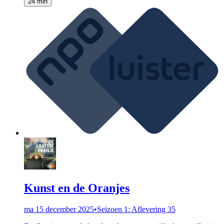
24 min
Kunst en de Oranjes
ma 15 december 2025
•
Seizoen 1: Aflevering 35