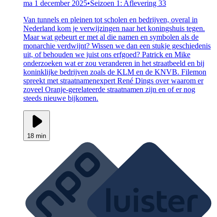
ma 1 december 2025
•
Seizoen 1: Aflevering 33
Van tunnels en pleinen tot scholen en bedrijven, overal in
Nederland kom je verwijzingen naar het koningshuis tegen.
Maar wat gebeurt er met al die namen en symbolen als de
monarchie verdwijnt? Wissen we dan een stukje geschiedenis
uit, of behouden we juist ons erfgoed? Patrick en Mike
onderzoeken wat er zou veranderen in het straatbeeld en bij
koninklijke bedrijven zoals de KLM en de KNVB. Filemon
spreekt met straatnamenexpert René Dings over waarom er
zoveel Oranje-gerelateerde straatnamen zijn en of er nog
steeds nieuwe bijkomen.
18 min