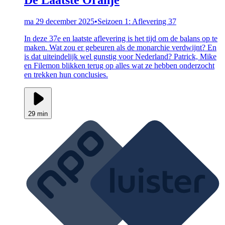
ma 29 december 2025
•
Seizoen 1: Aflevering 37
In deze 37e en laatste aflevering is het tijd om de balans op te
maken. Wat zou er gebeuren als de monarchie verdwijnt? En
is dat uiteindelijk wel gunstig voor Nederland? Patrick, Mike
en Filemon blikken terug op alles wat ze hebben onderzocht
en trekken hun conclusies.
29 min