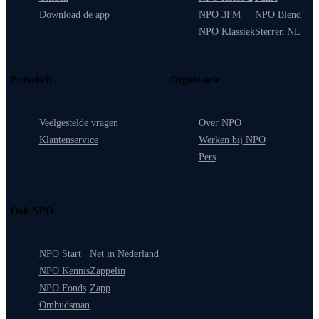
Download de app
NPO 3FM
NPO Blend
NPO Klassiek
Sterren NL
Praktisch
Organisatie
Veelgestelde vragen
Over NPO
Klantenservice
Werken bij NPO
Pers
Ook NPO
NPO Start
Net in Nederland
NPO Kennis
Zappelin
NPO Fonds
Zapp
Ombudsman