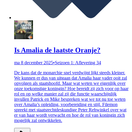
Is Amalia de laatste Oranje?
ma 8 december 2025
•
Seizoen 1: Aflevering 34
De kans dat de monarchie snel verdwijnt lijkt steeds kleiner.
We kunnen er dus van uitgaan dat Amalia haar vader ooit zal
opvolgen als staatshoofd. Maar wat weten we eigenlijk over
onze toekomstige koningin? Hoe bereidt zij zich voor op haar
rol en op welke manier zal zij die functie waarschijnlijk
invullen Patrick en Mike bespreken wat we tot nu toe weten
over Amalia’s opleiding, voorbereiding en stijl. Filemon
spreekt met staatsrechtdeskundige Peter Rehwinkel over wat
er van haar wordt verwacht en hoe de rol van koningin zich
mogelijk zal ontwikkelen.