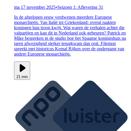
ma 17 november 2025
•
Seizoen 1: Aflevering 31
In de afgelopen eeuw verdwenen meerdere Europese
monarchieën. Van Italië tot Griekenland: overal raakten
koningen hun troon kwijt. Wat waren de verhalen achter die
valpartijen en kan dit in Nederland ook gebeuren? Patrick en
Mike bespreken in de studio hoe het Spaanse koningshuis na
jaren afwezigheid sterker terugkwam dan ooit. Filemon
spreekt met historicus Kemal Rijken over de ondergang van
andere Europese monarchieën.
21 min