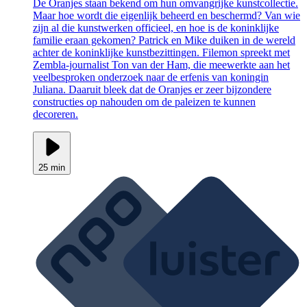
De Oranjes staan bekend om hun omvangrijke kunstcollectie.
Maar hoe wordt die eigenlijk beheerd en beschermd? Van wie
zijn al die kunstwerken officieel, en hoe is de koninklijke
familie eraan gekomen? Patrick en Mike duiken in de wereld
achter de koninklijke kunstbezittingen. Filemon spreekt met
Zembla-journalist Ton van der Ham, die meewerkte aan het
veelbesproken onderzoek naar de erfenis van koningin
Juliana. Daaruit bleek dat de Oranjes er zeer bijzondere
constructies op nahouden om de paleizen te kunnen
decoreren.
25 min