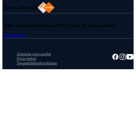
hoor alles met
Elke week het beste van NPO Luister in jouw mailbox
Inschrijven
Algemene voorwaarden
Privacybeleid
Toegankelijkheidsverklaring