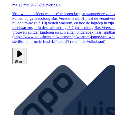
ma 12 mei 2025
•
Aflevering 4
Vrouwen die elders een 'nee' te horen krijgen wanneer ze zich wi
komen bij gynaecoloog Bas Veersema uit. Hij laat de verantwo
bij de vrouw zelf. Hij vertelt waarom, en hoe de ingreep in zij
met haar zusje. In deze aflevering: * Gynaecoloog Bas Veersema 
vrouwen zonder kinderen en zijn eigen onderzoek naar spijtka
(https://www.volkskrant.nl/wetenschap/waarom-jonge-vrouw
sterilisatie-in-nederland~bf42a9fd/) (2024, de Volkskrant)
18 min