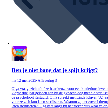
Ben je niet bang dat je spijt krijgt?
ma 12 mei 2025
•
Aflevering 3
Olga vraagt zich af of ze haar keuze voor een kinderloos leven 
klopte drie jaar geleden aan bij de gynaecoloog met die sterilis
de psycholoog gestuurd. Olga spreekt met Linda Klaver (32 jaar)
voor ze zich kon laten steriliseren. Waarom zijn er zoveel dremp
laten steriliseren? Olga gaat langs bij het ziekenhuis waar ze dr