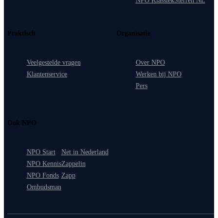
NPO Klassiek
Sterren NL
Praktisch
Organisatie
Veelgestelde vragen
Over NPO
Klantenservice
Werken bij NPO
Pers
Ook NPO
NPO Start
Net in Nederland
NPO Kennis
Zappelin
NPO Fonds
Zapp
Ombudsman