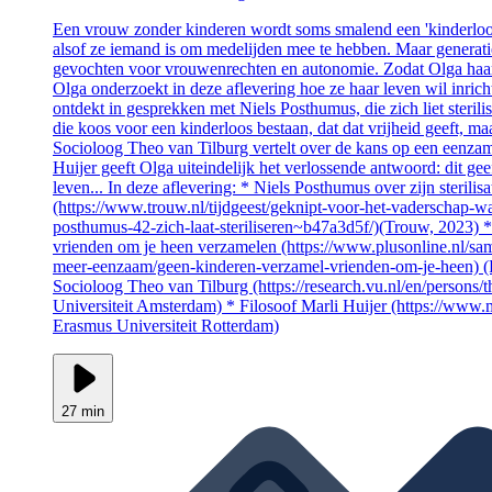
Een vrouw zonder kinderen wordt soms smalend een 'kinderloo
alsof ze iemand is om medelijden mee te hebben. Maar generat
gevochten voor vrouwenrechten en autonomie. Zodat Olga haa
Olga onderzoekt in deze aflevering hoe ze haar leven wil inric
ontdekt in gesprekken met Niels Posthumus, die zich liet steril
die koos voor een kinderloos bestaan, dat dat vrijheid geeft, m
Socioloog Theo van Tilburg vertelt over de kans op een eenzam
Huijer geeft Olga uiteindelijk het verlossende antwoord: dit geef
leven... In deze aflevering: * Niels Posthumus over zijn sterilisa
(https://www.trouw.nl/tijdgeest/geknipt-voor-het-vaderschap-wa
posthumus-42-zich-laat-steriliseren~b47a3d5f/)(Trouw, 2023) 
vrienden om je heen verzamelen (https://www.plusonline.nl/sa
meer-eenzaam/geen-kinderen-verzamel-vrienden-om-je-heen) (P
Socioloog Theo van Tilburg (https://research.vu.nl/en/persons/t
Universiteit Amsterdam) * Filosoof Marli Huijer (https://www.ma
Erasmus Universiteit Rotterdam)
27 min