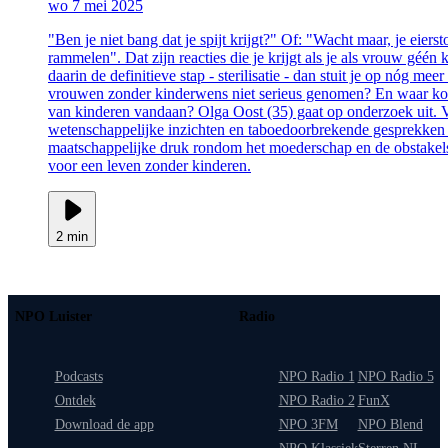
wo 7 mei 2025
"Ben je niet bang dat je spijt krijgt?" Of: "Wacht maar, je eier
rammelen". Dat zijn reacties die je krijgt als je als vrouw géén
daarin de definitieve stap - sterilisatie - dan stuit je op nóg 
vrouwen zonder kinderwens niet serieus genomen? En waar kom
van kinderen vandaan? Olga Oost (35) gaat op onderzoek uit. V
wetenschappelijke inzichten en taboedoorbrekende gesprekken
maatschappelijke druk rondom het moederschap en de obstakel
voor een leven zonder kinderen.
2 min
NPO Luister
Radio
Podcasts
NPO Radio 1
NPO Radio 5
Ontdek
NPO Radio 2
FunX
Download de app
NPO 3FM
NPO Blend