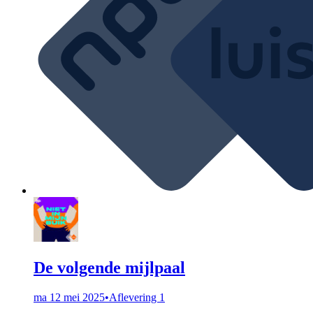
De volgende mijlpaal
ma 12 mei 2025
•
Aflevering 1