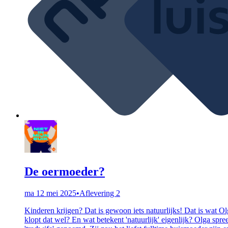
De oermoeder?
ma 12 mei 2025
•
Aflevering 2
Kinderen krijgen? Dat is gewoon iets natuurlijks! Dat is wat Ol
klopt dat wel? En wat betekent 'natuurlijk' eigenlijk? Olga spr