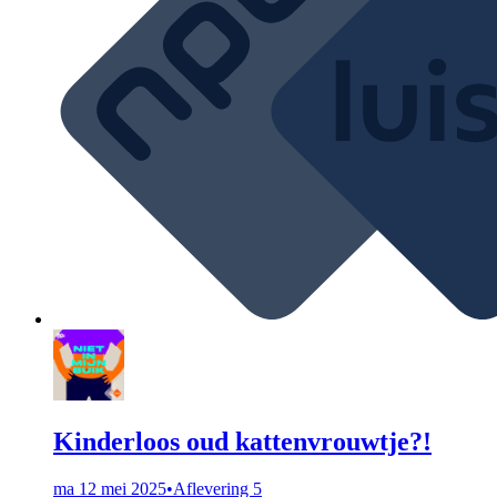
Kinderloos oud kattenvrouwtje?!
ma 12 mei 2025
•
Aflevering 5