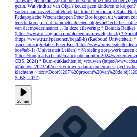
'tradwife' genoemd. Zij zou het liefst fulltime huismoeder zijn 
gezin. Wat vindt ze van Olga's keuze geen kinderen te krijgen? 
vaderschap zoveel aantrekkelijker klinkt? Socioloog Katia Bega
Pedagogische Wetenschappen Peter Bos leggen uit waarom zor
terecht komt, of dat ‘rammelende eierstokgevoel’ echt bestaat, e
van dat moederinstinct… In deze aflevering: * Bonicia Reijkes
(https://www.instagram.com/bloeieninvrouwelijkheid/) * Socio
(https://www.ru.nl/personen/begall-k) (Radboud Universiteit) 
aspecten zorgrelaties Peter Bos (https://www.universiteitleiden
bos#tab-1) (Universiteit Leiden) * Verdeling zorg-werk tussen 
(https://longreads.cbs.nl/emancipatiemonitor-2024/werken-en-
CBS, 2024) * Burn-outklachten bij vrouwen (https://www.cbs.n
nl/nieuws/2022/50/meer-vrouwen-dan-mannen-met-psychische
klachten#:~:text=Door%207%20procent%20van%20de,bij%2
(CBS, 2022)
25 min