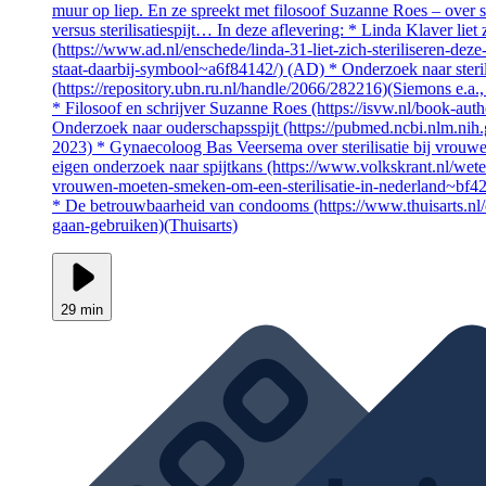
muur op liep. En ze spreekt met filosoof Suzanne Roes – over s
versus sterilisatiespijt… In deze aflevering: * Linda Klaver liet z
(https://www.ad.nl/enschede/linda-31-liet-zich-steriliseren-dez
staat-daarbij-symbool~a6f84142/) (AD) * Onderzoek naar sterili
(https://repository.ubn.ru.nl/handle/2066/282216)(Siemons e.a.
* Filosoof en schrijver Suzanne Roes (https://isvw.nl/book-auth
Onderzoek naar ouderschapsspijt (https://pubmed.ncbi.nlm.nih
2023) * Gynaecoloog Bas Veersema over sterilisatie bij vrouwe
eigen onderzoek naar spijtkans (https://www.volkskrant.nl/we
vrouwen-moeten-smeken-om-een-sterilisatie-in-nederland~bf42
* De betrouwbaarheid van condooms (https://www.thuisarts.n
gaan-gebruiken)(Thuisarts)
29 min