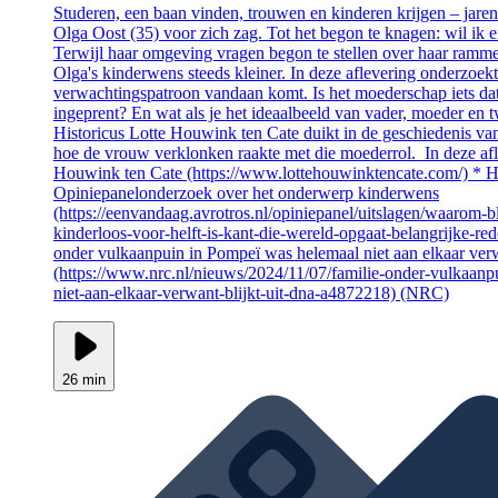
Studeren, een baan vinden, trouwen en kinderen krijgen – jarenl
Olga Oost (35) voor zich zag. Tot het begon te knagen: wil ik e
Terwijl haar omgeving vragen begon te stellen over haar ramm
Olga's kinderwens steeds kleiner. In deze aflevering onderzoekt
verwachtingspatroon vandaan komt. Is het moederschap iets dat
ingeprent? En wat als je het ideaalbeeld van vader, moeder en t
Historicus Lotte Houwink ten Cate duikt in de geschiedenis van 
hoe de vrouw verklonken raakte met die moederrol. In deze afl
Houwink ten Cate (https://www.lottehouwinktencate.com/) * 
Opiniepanelonderzoek over het onderwerp kinderwens
(https://eenvandaag.avrotros.nl/opiniepanel/uitslagen/waarom-
kinderloos-voor-helft-is-kant-die-wereld-opgaat-belangrijke-re
onder vulkaanpuin in Pompeï was helemaal niet aan elkaar verwa
(https://www.nrc.nl/nieuws/2024/11/07/familie-onder-vulkaan
niet-aan-elkaar-verwant-blijkt-uit-dna-a4872218) (NRC)
26 min