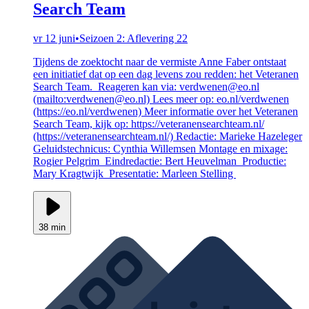
Search Team
vr 12 juni
•
Seizoen 2: Aflevering 22
Tijdens de zoektocht naar de vermiste Anne Faber ontstaat
een initiatief dat op een dag levens zou redden: het Veteranen
Search Team. Reageren kan via: verdwenen@eo.nl
(mailto:verdwenen@eo.nl) Lees meer op: eo.nl/verdwenen
(https://eo.nl/verdwenen) Meer informatie over het Veteranen
Search Team, kijk op: https://veteranensearchteam.nl/
(https://veteranensearchteam.nl/) Redactie: Marieke Hazeleger
Geluidstechnicus: Cynthia Willemsen Montage en mixage:
Rogier Pelgrim Eindredactie: Bert Heuvelman Productie:
Mary Kragtwijk Presentatie: Marleen Stelling
38 min