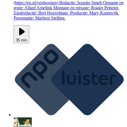
(https://eo.nl/verdwenen) Redactie: Jesseke Smelt Opname en
regie: Allard Amelink Montage en mixage: Rogier Pelgrim
Eindredactie: Bert Heuvelman Productie: Mary Kragtwijk
Presentatie: Marleen Stelling
35 min