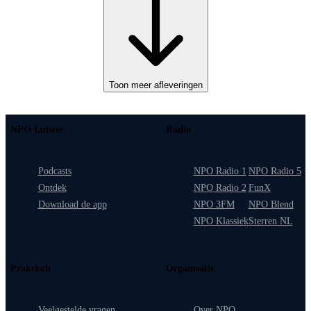
Toon meer afleveringen
NPO Luister
Radio
Podcasts
NPO Radio 1
NPO Radio 5
Ontdek
NPO Radio 2
FunX
Download de app
NPO 3FM
NPO Blend
NPO Klassiek
Sterren NL
Praktisch
Organisatie
Veelgestelde vragen
Over NPO