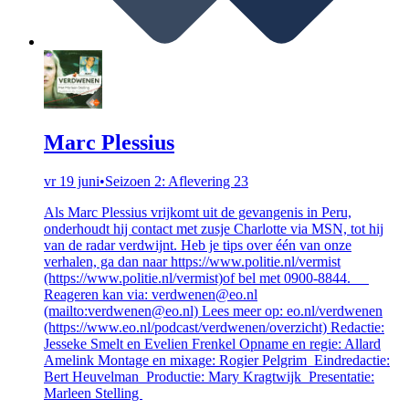
Marc Plessius
vr 19 juni
•
Seizoen 2: Aflevering 23
Als Marc Plessius vrijkomt uit de gevangenis in Peru,
onderhoudt hij contact met zusje Charlotte via MSN, tot hij
van de radar verdwijnt. Heb je tips over één van onze
verhalen, ga dan naar https://www.politie.nl/vermist
(https://www.politie.nl/vermist)of bel met 0900-8844.
Reageren kan via: verdwenen@eo.nl
(mailto:verdwenen@eo.nl) Lees meer op: eo.nl/verdwenen
(https://www.eo.nl/podcast/verdwenen/overzicht) Redactie:
Jesseke Smelt en Evelien Frenkel Opname en regie: Allard
Amelink Montage en mixage: Rogier Pelgrim Eindredactie:
Bert Heuvelman Productie: Mary Kragtwijk Presentatie:
Marleen Stelling