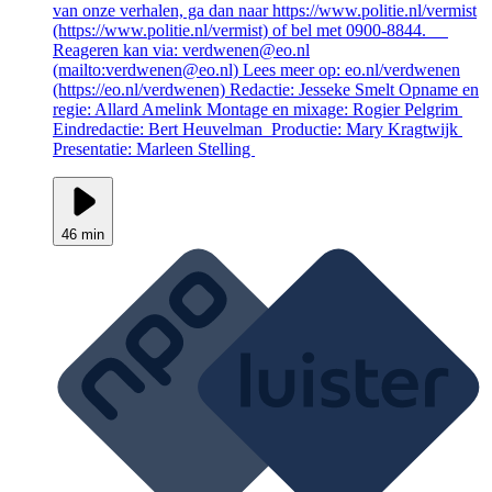
van onze verhalen, ga dan naar https://www.politie.nl/vermist
(https://www.politie.nl/vermist) of bel met 0900-8844.
Reageren kan via: verdwenen@eo.nl
(mailto:verdwenen@eo.nl) Lees meer op: eo.nl/verdwenen
(https://eo.nl/verdwenen) Redactie: Jesseke Smelt Opname en
regie: Allard Amelink Montage en mixage: Rogier Pelgrim
Eindredactie: Bert Heuvelman Productie: Mary Kragtwijk
Presentatie: Marleen Stelling
46 min