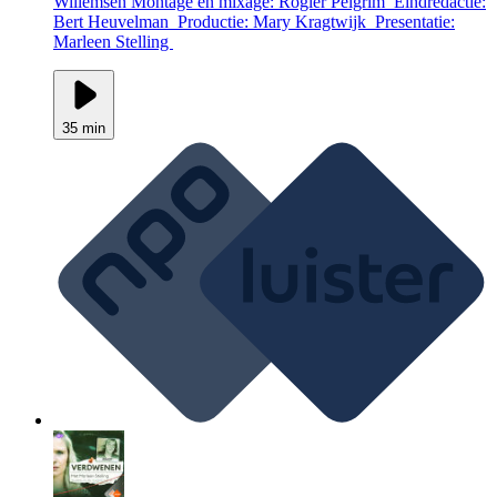
Willemsen Montage en mixage: Rogier Pelgrim Eindredactie:
Bert Heuvelman Productie: Mary Kragtwijk Presentatie:
Marleen Stelling
35 min