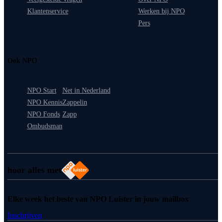
Klantenservice
Werken bij NPO
Pers
Ook NPO
NPO Start
Net in Nederland
NPO Kennis
Zappelin
NPO Fonds
Zapp
Ombudsman
hoor alles met
Elke week het beste van NPO Luister in jouw mailbox
Inschrijven