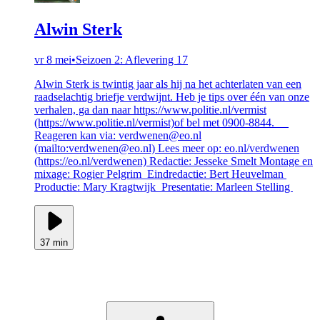
Alwin Sterk
vr 8 mei
•
Seizoen 2: Aflevering 17
Alwin Sterk is twintig jaar als hij na het achterlaten van een
raadselachtig briefje verdwijnt. Heb je tips over één van onze
verhalen, ga dan naar https://www.politie.nl/vermist
(https://www.politie.nl/vermist)of bel met 0900-8844.
Reageren kan via: verdwenen@eo.nl
(mailto:verdwenen@eo.nl) Lees meer op: eo.nl/verdwenen
(https://eo.nl/verdwenen) Redactie: Jesseke Smelt Montage en
mixage: Rogier Pelgrim Eindredactie: Bert Heuvelman
Productie: Mary Kragtwijk Presentatie: Marleen Stelling
37 min