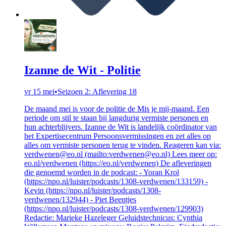
Izanne de Wit - Politie
vr 15 mei
•
Seizoen 2: Aflevering 18
De maand mei is voor de politie de Mis je mij-maand. Een
periode om stil te staan bij langdurig vermiste personen en
hun achterblijvers. Izanne de Wit is landelijk coördinator van
het Expertisecentrum Persoonsvermissingen en zet alles op
alles om vermiste personen terug te vinden. Reageren kan via:
verdwenen@eo.nl (mailto:verdwenen@eo.nl) Lees meer op:
eo.nl/verdwenen (https://eo.nl/verdwenen) De afleveringen
die genoemd worden in de podcast: - Yoran Krol
(https://npo.nl/luister/podcasts/1308-verdwenen/133159) -
Kevin (https://npo.nl/luister/podcasts/1308-
verdwenen/132944) - Piet Beentjes
(https://npo.nl/luister/podcasts/1308-verdwenen/129903)
Redactie: Marieke Hazeleger Geluidstechnicus: Cynthia