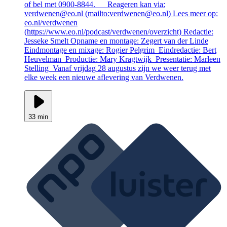
of bel met 0900-8844. Reageren kan via:
verdwenen@eo.nl (mailto:verdwenen@eo.nl) Lees meer op:
eo.nl/verdwenen
(https://www.eo.nl/podcast/verdwenen/overzicht) Redactie:
Jesseke Smelt Opname en montage: Zegert van der Linde
Eindmontage en mixage: Rogier Pelgrim Eindredactie: Bert
Heuvelman Productie: Mary Kragtwijk Presentatie: Marleen
Stelling Vanaf vrijdag 28 augustus zijn we weer terug met
elke week een nieuwe aflevering van Verdwenen.
33 min