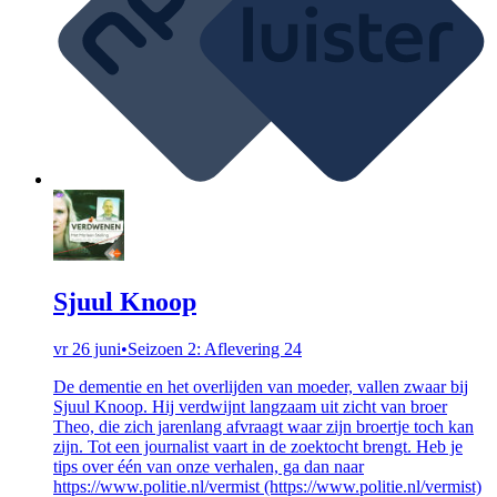
Sjuul Knoop
vr 26 juni
•
Seizoen 2: Aflevering 24
De dementie en het overlijden van moeder, vallen zwaar bij
Sjuul Knoop. Hij verdwijnt langzaam uit zicht van broer
Theo, die zich jarenlang afvraagt waar zijn broertje toch kan
zijn. Tot een journalist vaart in de zoektocht brengt. Heb je
tips over één van onze verhalen, ga dan naar
https://www.politie.nl/vermist (https://www.politie.nl/vermist)