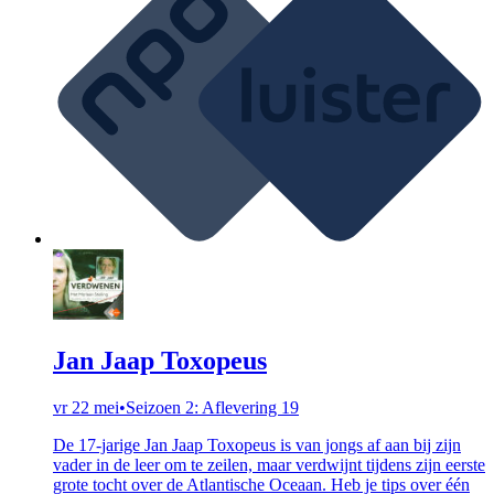
Jan Jaap Toxopeus
vr 22 mei
•
Seizoen 2: Aflevering 19
De 17-jarige Jan Jaap Toxopeus is van jongs af aan bij zijn
vader in de leer om te zeilen, maar verdwijnt tijdens zijn eerste
grote tocht over de Atlantische Oceaan. Heb je tips over één