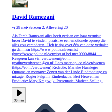
David Ramezani
vr 29 mei
•
Seizoen 2: Aflevering 20
Als Farah Ramezani alles heeft gedaan om haar vermiste
broer David te vinden, plaatst ze een emotionele oproep die
alles zou veranderen. Heb je tips over één van onze verhalen,
ga dan naar https://www.politie.nl/vermist
(https://www.politie.nl/vermist) of bel met 0900-8844.
Reageren kan via: verdwenen@eo.nl
(mailto:verdwenen@eo.nl) Lees meer op: eo.nl/verdwenen
(https://eo.nl/verdwenen) Redactie: Marieke Hazeleger
Opname en montage: Zegert van der Linde Eindmontage en
mixage: Rogier Pelgrim Eindredactie: Bert Heuvelman
Productie: Mary Kragtwijk Presentatie: Marleen Stelling
36 min