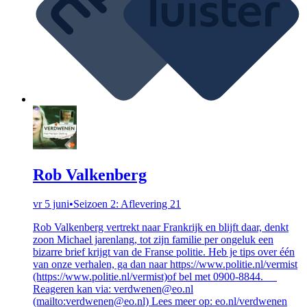
Rob Valkenberg
vr 5 juni
•
Seizoen 2: Aflevering 21
Rob Valkenberg vertrekt naar Frankrijk en blijft daar, denkt
zoon Michael jarenlang, tot zijn familie per ongeluk een
bizarre brief krijgt van de Franse politie. Heb je tips over één
van onze verhalen, ga dan naar https://www.politie.nl/vermist
(https://www.politie.nl/vermist)of bel met 0900-8844.
Reageren kan via: verdwenen@eo.nl
(mailto:verdwenen@eo.nl) Lees meer op: eo.nl/verdwenen