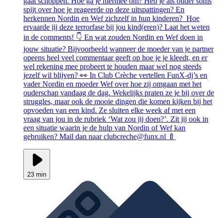
gaat schoppen. Hoe ga je hiermee om? Heb je als ouder soms
spijt over hoe je reageerde op deze uitspattingen? En
herkennen Nordin en Wef zichzelf in hun kinderen? Hoe
ervaarde jij deze terrorfase bij jou kind(eren)? Laat het weten
in de comments! 👇 En wat zouden Nordin en Wef doen in
jouw situatie? Bijvoorbeeld wanneer de moeder van je partner
opeens heel veel commentaar geeft op hoe je je kleedt, en er
wel rekening mee probeert te houden maar wel nog steeds
jezelf wil blijven? 👀 In Club Crèche vertellen FunX-dj’s en
vader Nordin en moeder Wef over hoe zij omgaan met het
ouderschap vandaag de dag. Wekelijks praten ze je bij over de
struggles, maar ook de mooie dingen die komen kijken bij het
opvoeden van een kind. Ze sluiten elke week af met een
vraag van jou in de rubriek ‘Wat zou jij doen?’. Zit jij ook in
een situatie waarin je de hulp van Nordin of Wef kan
gebruiken? Mail dan naar clubcreche@funx.nl 🍼
23 min