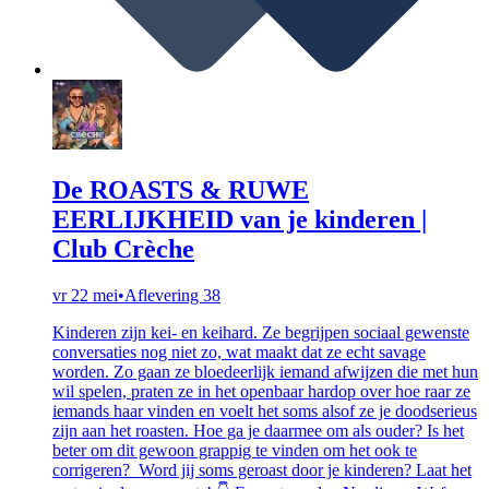
De ROASTS & RUWE
EERLIJKHEID van je kinderen |
Club Crèche
vr 22 mei
•
Aflevering 38
Kinderen zijn kei- en keihard. Ze begrijpen sociaal gewenste
conversaties nog niet zo, wat maakt dat ze echt savage
worden. Zo gaan ze bloedeerlijk iemand afwijzen die met hun
wil spelen, praten ze in het openbaar hardop over hoe raar ze
iemands haar vinden en voelt het soms alsof ze je doodserieus
zijn aan het roasten. Hoe ga je daarmee om als ouder? Is het
beter om dit gewoon grappig te vinden om het ook te
corrigeren? Word jij soms geroast door je kinderen? Laat het