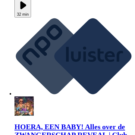
32 min
HOERA, EEN BABY! Alles over de
ZWANGERSCHAP REVEAL | Club