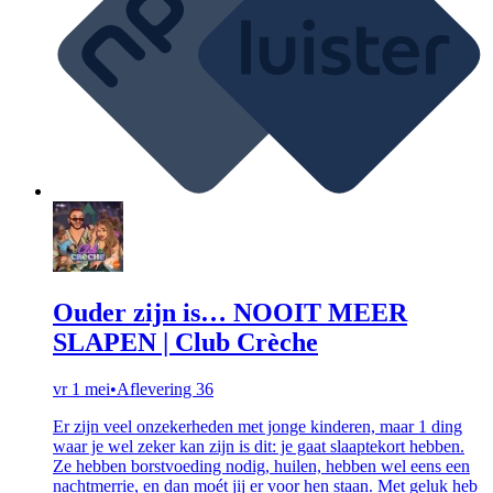
Ouder zijn is… NOOIT MEER
SLAPEN | Club Crèche
vr 1 mei
•
Aflevering 36
Er zijn veel onzekerheden met jonge kinderen, maar 1 ding
waar je wel zeker kan zijn is dit: je gaat slaaptekort hebben.
Ze hebben borstvoeding nodig, huilen, hebben wel eens een
nachtmerrie, en dan moét jij er voor hen staan. Met geluk heb