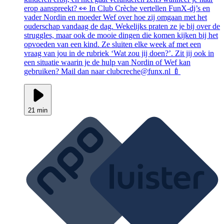
erop aanspreekt? 👀 In Club Crèche vertellen FunX-dj’s en
vader Nordin en moeder Wef over hoe zij omgaan met het
ouderschap vandaag de dag. Wekelijks praten ze je bij over de
struggles, maar ook de mooie dingen die komen kijken bij het
opvoeden van een kind. Ze sluiten elke week af met een
vraag van jou in de rubriek ‘Wat zou jij doen?’. Zit jij ook in
een situatie waarin je de hulp van Nordin of Wef kan
gebruiken? Mail dan naar clubcreche@funx.nl 🍼
21 min