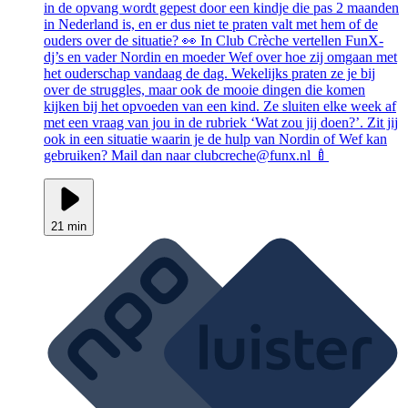
in de opvang wordt gepest door een kindje die pas 2 maanden
in Nederland is, en er dus niet te praten valt met hem of de
ouders over de situatie? 👀 In Club Crèche vertellen FunX-
dj’s en vader Nordin en moeder Wef over hoe zij omgaan met
het ouderschap vandaag de dag. Wekelijks praten ze je bij
over de struggles, maar ook de mooie dingen die komen
kijken bij het opvoeden van een kind. Ze sluiten elke week af
met een vraag van jou in de rubriek ‘Wat zou jij doen?’. Zit jij
ook in een situatie waarin je de hulp van Nordin of Wef kan
gebruiken? Mail dan naar clubcreche@funx.nl 🍼
21 min