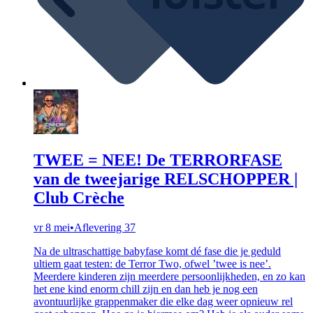
TWEE = NEE! De TERRORFASE
van de tweejarige RELSCHOPPER |
Club Crèche
vr 8 mei
•
Aflevering 37
Na de ultraschattige babyfase komt dé fase die je geduld
ultiem gaat testen: de Terror Two, ofwel ’twee is nee’.
Meerdere kinderen zijn meerdere persoonlijkheden, en zo kan
het ene kind enorm chill zijn en dan heb je nog een
avontuurlijke grappenmaker die elke dag weer opnieuw rel