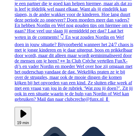
je een partner die je goed kan helpen hiermee, maar als dat zo
is leef je tijdelijk wel naast elkaar. Want als jij eindelijk kan
slapen, is de ander wakker voor de kinderen. Hoe lang duurt
deze periode zo ongeveer? Doen moeders meer dan vaders?
En hebben Nordin en Wef nog gouden tips om hiermee om te
gaan? Hoe veel uur slaap jij gemiddeld per dag? Laat het
weten in de comments! 👇 En wat zouden Nordin en Wef
doen in jouw situatie? Bijvoorbeeld wanneer het 24/7 chaos is
met je jonge kinderen en je daar uitgeput, boos en prikkelbaar
door wordt, maar dit alleen maar wordt geminimaliseerd door
de mensen om je heen? 👀 In Club Crèche vertellen FunX-
dj’s en vader Nordin en moeder Wef over hoe zij omgaan met
het ouderschap vandaag de dag. Wekelijks praten ze je bij
over de struggles, maar ook de mooie dingen die komen
kijken bij het opvoeden van een kind. Ze sluiten elke week af
met een vraag van jou in de rubriek ‘Wat zou jij doen?’. Zit jij
ook in een situatie waarin je de hulp van Nordin of Wef kan
gebruiken? Mail dan naar clubcreche@funx.nl 🍼
19 min