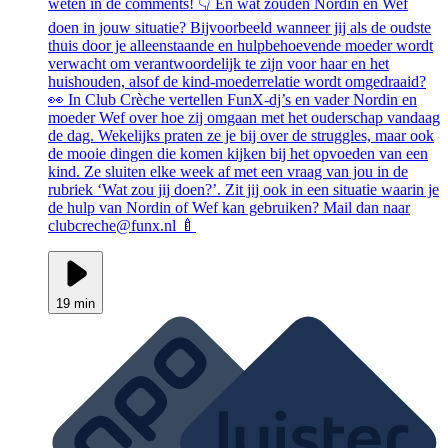
weten in de comments! 👇 En wat zouden Nordin en Wef
doen in jouw situatie? Bijvoorbeeld wanneer jij als de oudste
thuis door je alleenstaande en hulpbehoevende moeder wordt
verwacht om verantwoordelijk te zijn voor haar en het
huishouden, alsof de kind-moederrelatie wordt omgedraaid?
👀 In Club Crèche vertellen FunX-dj’s en vader Nordin en
moeder Wef over hoe zij omgaan met het ouderschap vandaag
de dag. Wekelijks praten ze je bij over de struggles, maar ook
de mooie dingen die komen kijken bij het opvoeden van een
kind. Ze sluiten elke week af met een vraag van jou in de
rubriek ‘Wat zou jij doen?’. Zit jij ook in een situatie waarin je
de hulp van Nordin of Wef kan gebruiken? Mail dan naar
clubcreche@funx.nl 🍼
19 min