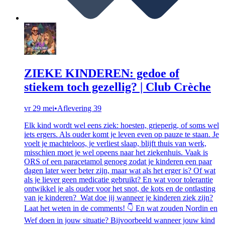
ZIEKE KINDEREN: gedoe of
stiekem toch gezellig? | Club Crèche
vr 29 mei
•
Aflevering 39
Elk kind wordt wel eens ziek: hoesten, grieperig, of soms wel
iets ergers. Als ouder komt je leven even op pauze te staan. Je
voelt je machteloos, je verliest slaap, blijft thuis van werk,
misschien moet je wel opeens naar het ziekenhuis. Vaak is
ORS of een paracetamol genoeg zodat je kinderen een paar
dagen later weer beter zijn, maar wat als het erger is? Of wat
als je liever geen medicatie gebruikt? En wat voor tolerantie
ontwikkel je als ouder voor het snot, de kots en de ontlasting
van je kinderen? Wat doe jij wanneer je kinderen ziek zijn?
Laat het weten in de comments! 👇 En wat zouden Nordin en
Wef doen in jouw situatie? Bijvoorbeeld wanneer jouw kind