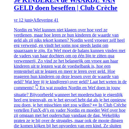
GELD doen beseffen | Club Crèche
vr 12 juni
•
Aflevering 41
Nordin en Wef kunnen niet klagen over hoe veel ze
verdienen, maar hoe leren ze hun kinderen de waarde van
geld als zij niks tekort komen? Nordin werd vroeger zelf heel
erg verwend, en vindt het soms nog steeds lastig om
spaarzaam te zijn. En Wef moet de balans kunnen vinden met
de vaders van haar dochters om op één lijn te zitten qua
verwennerij. Zo vind ze het belangrijk om vroeg aan haar
kinderen uit te leggen wat de voedselbank is, hoe een
rentestelsel uit te leggen en meer te leren over geld. Hoe
reageren hun kinderen op deze lessen over de waarde van
geld? Wat leer jij je kind(eren) over geld? Laat het weten in de
comments! 👇 En wat zouden Nordin en Wef doen in jouw
situatie? Bijvoorbeeld wanneer het moederschap je eigenlijk
heel erg tegenvalt, en je het gevoel hebt dat als je het opnieuw
zou doen, je het misschien niet zou willen? 👀 In Club Crèche
vertellen FunX-dj’s en vader Nordin en moeder Wef over hoe
zij omgaan met het ouderschap vandaag de dag. Wekelijks
praten ze je bij over de struggles, maar ook de mooie dingen
die komen kijken bij het opvoeden van een kind. Ze sluiten