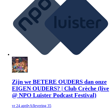
Zijn we BETERE OUDERS dan onze
EIGEN OUDERS? | Club Crèche (live
@ NPO Luister Podcast Festival)
vr 24 april
•
Aflevering 35