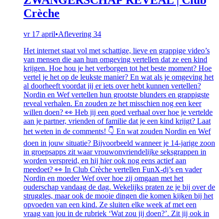
Crèche
vr 17 april
•
Aflevering 34
Het internet staat vol met schattige, lieve en grappige video’s
van mensen die aan hun omgeving vertellen dat ze een kind
krijgen. Hoe hou je het verborgen tot het beste moment? Hoe
vertel je het op de leukste manier? En wat als je omgeving het
al doorheeft voordat jij er iets over hebt kunnen vertellen?
Nordin en Wef vertellen hun grootste blunders en grappigste
reveal verhalen. En zouden ze het misschien nog een keer
willen doen? 👀 Heb jij een goed verhaal over hoe je vertelde
aan je partner, vrienden of familie dat je een kind krijgt? Laat
het weten in de comments! 👇 En wat zouden Nordin en Wef
doen in jouw situatie? Bijvoorbeeld wanneer je 14-jarige zoon
in groepsapps zit waar vrouwonvriendelijke seksgrappen in
worden verspreid, en hij hier ook nog eens actief aan
meedoet? 👀 In Club Crèche vertellen FunX-dj’s en vader
Nordin en moeder Wef over hoe zij omgaan met het
ouderschap vandaag de dag. Wekelijks praten ze je bij over de
struggles, maar ook de mooie dingen die komen kijken bij het
opvoeden van een kind. Ze sluiten elke week af met een
vraag van jou in de rubriek ‘Wat zou jij doen?’. Zit jij ook in