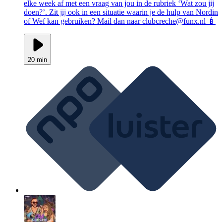
elke week af met een vraag van jou in de rubriek ‘Wat zou jij
doen?’. Zit jij ook in een situatie waarin je de hulp van Nordin
of Wef kan gebruiken? Mail dan naar clubcreche@funx.nl 🍼
20 min