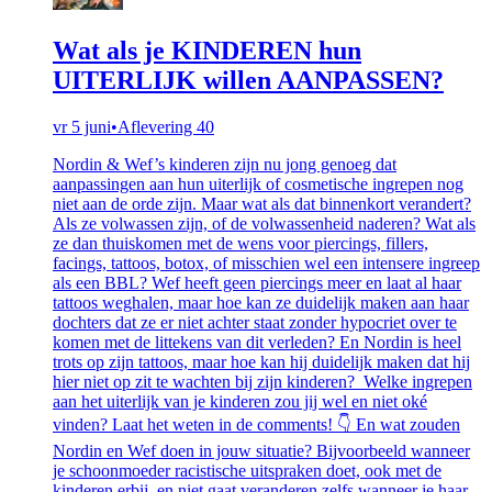
Wat als je KINDEREN hun
UITERLIJK willen AANPASSEN?
vr 5 juni
•
Aflevering 40
Nordin & Wef’s kinderen zijn nu jong genoeg dat
aanpassingen aan hun uiterlijk of cosmetische ingrepen nog
niet aan de orde zijn. Maar wat als dat binnenkort verandert?
Als ze volwassen zijn, of de volwassenheid naderen? Wat als
ze dan thuiskomen met de wens voor piercings, fillers,
facings, tattoos, botox, of misschien wel een intensere ingreep
als een BBL? Wef heeft geen piercings meer en laat al haar
tattoos weghalen, maar hoe kan ze duidelijk maken aan haar
dochters dat ze er niet achter staat zonder hypocriet over te
komen met de littekens van dit verleden? En Nordin is heel
trots op zijn tattoos, maar hoe kan hij duidelijk maken dat hij
hier niet op zit te wachten bij zijn kinderen? Welke ingrepen
aan het uiterlijk van je kinderen zou jij wel en niet oké
vinden? Laat het weten in de comments! 👇 En wat zouden
Nordin en Wef doen in jouw situatie? Bijvoorbeeld wanneer
je schoonmoeder racistische uitspraken doet, ook met de
kinderen erbij, en niet gaat veranderen zelfs wanneer je haar