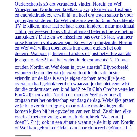
Ouderschap is zó erg veranderd, vinden Nordin en Wef.
Vroeger had Nordin een koelkast op zijn kamer vol frisdrank
en energiedrankjes, terwijl hij nu heel erg tegen suiker is voor
zijn eigen kinderen. En Wef zat soms wel tot 6 uur 's ochtends
TV te kijken, maar laat ze haar eigen kinderen maar maximaal
1 film per weekend toe. Of dit allemaal beter is hoe we het nu
aanpakken? Dat zien we misschien pas over 15 jaar, wanneer
onze kinderen volwassen zijn. En wat zijn dingen die Nordin
en Wef wél willen doen zoals hun eigen ouders het ook
deden? Wat pak jij helemaal anders of juist hetzelfde aan als
je eigen ouders? Laat het weten in de comments! 👇 En wat
zouden Nordin en Wef doen in jouw situatie? Bijvoorbeeld
wanneer de dochter van je ex-verloofde plots de beste
vriendin uit de klas is van je eigen dochter, terwijl je je ex
overal op had geblokkeerd en waarvan je dus niet eens wist
dat die ondertussen een kind had? 👀 In Club Crèche vertellen
FunX-dj’s en vader Nordin en moeder Wef over hoe zij
omgaan met het ouderschap vandaag de dag. Wekelijks praten
ze je bij over de struggles, maar ook de mooie dingen die
komen kijken bij het opvoeden van een kind. Ze sluiten elke
week af met een vraag van jou in de rubriek ‘Wat zou jij
doen?’. Zit jij ook in een situatie waarin je de hulp van Nordin
of Wef kan gebruiken? Mail dan naar clubcreche@funx.nl 🍼