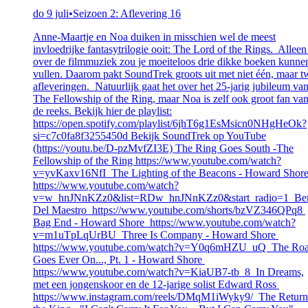
do 9 juli
•
Seizoen 2: Aflevering 16
Anne-Maartje en Noa duiken in misschien wel de meest
invloedrijke fantasytrilogie ooit: The Lord of the Rings. Alleen
over de filmmuziek zou je moeiteloos drie dikke boeken kunne
vullen. Daarom pakt SoundTrek groots uit met niet één, maar t
afleveringen. Natuurlijk gaat het over het 25-jarig jubileum va
The Fellowship of the Ring, maar Noa is zelf ook groot fan va
de reeks. Bekijk hier de playlist:
https://open.spotify.com/playlist/6jhT6g1EsMsicn0NHgHeOk?
si=c7c0fa8f3255450d Bekijk SoundTrek op YouTube
(https://youtu.be/D-pzMvfZI3E) The Ring Goes South -The
Fellowship of the Ring https://www.youtube.com/watch?
v=yvKaxv16NfI The Lighting of the Beacons - Howard Shor
https://www.youtube.com/watch?
v=w_hnJNnKZz0&list=RDw_hnJNnKZz0&start_radio=1 Be
Del Maestro https://www.youtube.com/shorts/bzVZ346QPq8
Bag End - Howard Shore https://www.youtube.com/watch?
v=m1uTpLqUrBU Three Is Company - Howard Shore
https://www.youtube.com/watch?v=Y0q6mHZU_uQ The Ro
Goes Ever On..., Pt. 1 - Howard Shore
https://www.youtube.com/watch?v=KiaUB7-tb_8 In Dreams,
met een jongenskoor en de 12-jarige solist Edward Ross
https://www.instagram.com/reels/DMqM1iWyky9/ The Return