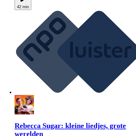
42 min
Rebecca Sugar: kleine liedjes, grote
werelden