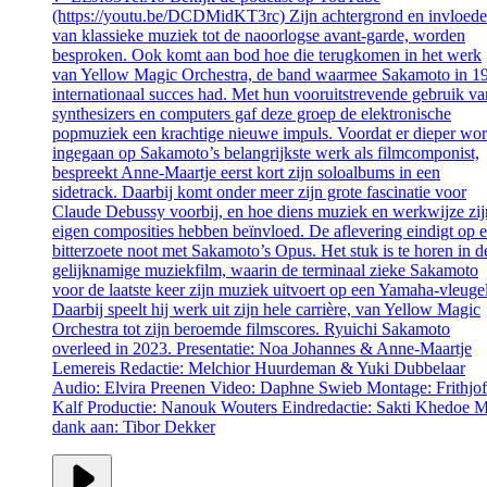
(https://youtu.be/DCDMidKT3rc) Zijn achtergrond en invloede
van klassieke muziek tot de naoorlogse avant-garde, worden
besproken. Ook komt aan bod hoe die terugkomen in het werk
van Yellow Magic Orchestra, de band waarmee Sakamoto in 1
internationaal succes had. Met hun vooruitstrevende gebruik va
synthesizers en computers gaf deze groep de elektronische
popmuziek een krachtige nieuwe impuls. Voordat er dieper wor
ingegaan op Sakamoto’s belangrijkste werk als filmcomponist,
bespreekt Anne-Maartje eerst kort zijn soloalbums in een
sidetrack. Daarbij komt onder meer zijn grote fascinatie voor
Claude Debussy voorbij, en hoe diens muziek en werkwijze zij
eigen composities hebben beïnvloed. De aflevering eindigt op 
bitterzoete noot met Sakamoto’s Opus. Het stuk is te horen in d
gelijknamige muziekfilm, waarin de terminaal zieke Sakamoto
voor de laatste keer zijn muziek uitvoert op een Yamaha-vleugel
Daarbij speelt hij werk uit zijn hele carrière, van Yellow Magic
Orchestra tot zijn beroemde filmscores. Ryuichi Sakamoto
overleed in 2023. Presentatie: Noa Johannes & Anne-Maartje
Lemereis Redactie: Melchior Huurdeman & Yuki Dubbelaar
Audio: Elvira Preenen Video: Daphne Swieb Montage: Frithjof
Kalf Productie: Nanouk Wouters Eindredactie: Sakti Khedoe M
dank aan: Tibor Dekker