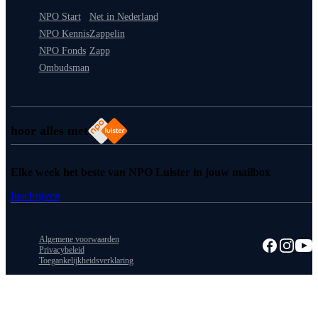
NPO Start
Net in Nederland
NPO Kennis
Zappelin
NPO Fonds
Zapp
Ombudsman
hoor alles met
Elke week het beste van NPO Luister in jouw mailbox
Inschrijven
Algemene voorwaarden
Privacybeleid
Toegankelijkheidsverklaring