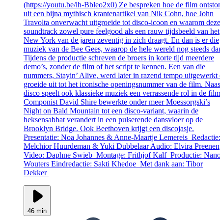
(https://youtu.be/ih-Bbleo2x0) Ze bespreken hoe de film ontsto
uit een bijna mythisch krantenartikel van Nik Cohn, hoe John
Travolta onverwacht uitgroeide tot disco-icoon en waarom dez
soundtrack zowel pure feelgood als een rauw tijdsbeeld van het
New York van de jaren zeventig in zich draagt. En dan is er die
muziek van de Bee Gees, waarop de hele wereld nog steeds dan
Tijdens de productie schreven de broers in korte tijd meerdere
demo’s, zonder de film of het script te kennen. Een van die
nummers, Stayin’ Alive, werd later in razend tempo uitgewerkt
groeide uit tot het iconische openingsnummer van de film. Naas
disco speelt ook klassieke muziek een verrassende rol in de film
Componist David Shire bewerkte onder meer Moessorgski’s
Night on Bald Mountain tot een disco-variant, waarin de
heksensabbat verandert in een pulserende dansvloer op de
Brooklyn Bridge. Ook Beethoven krijgt een discojasje.
Presentatie: Noa Johannes & Anne-Maartje Lemereis Redactie
Melchior Huurdeman & Yuki Dubbelaar Audio: Elvira Preenen
Video: Daphne Swieb Montage: Frithjof Kalf Productie: Nan
Wouters Eindredactie: Sakti Khedoe Met dank aan: Tibor
Dekker
46 min