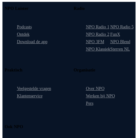
NPO Luister
Radio
Podcasts
NPO Radio 1
NPO Radio 5
Ontdek
NPO Radio 2
FunX
Download de app
NPO 3FM
NPO Blend
NPO Klassiek
Sterren NL
Praktisch
Organisatie
Veelgestelde vragen
Over NPO
Klantenservice
Werken bij NPO
Pers
Ook NPO