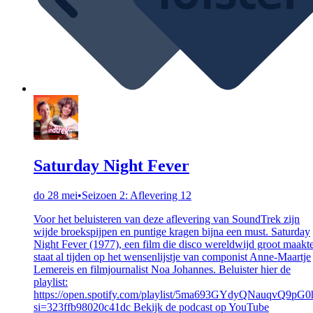
Saturday Night Fever
do 28 mei
•
Seizoen 2: Aflevering 12
Voor het beluisteren van deze aflevering van SoundTrek zijn
wijde broekspijpen en puntige kragen bijna een must. Saturday
Night Fever (1977), een film die disco wereldwijd groot maakte
staat al tijden op het wensenlijstje van componist Anne-Maartje
Lemereis en filmjournalist Noa Johannes. Beluister hier de
playlist:
https://open.spotify.com/playlist/5ma693GYdyQNauqvQ9pG0
si=323ffb98020c41dc Bekijk de podcast op YouTube