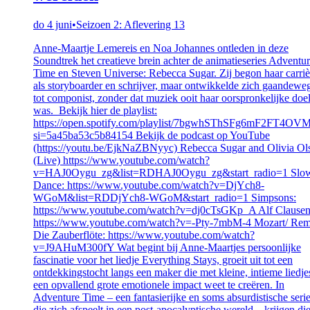
do 4 juni
•
Seizoen 2: Aflevering 13
Anne-Maartje Lemereis en Noa Johannes ontleden in deze
Soundtrek het creatieve brein achter de animatieseries Adventu
Time en Steven Universe: Rebecca Sugar. Zij begon haar carriè
als storyboarder en schrijver, maar ontwikkelde zich gaandewe
tot componist, zonder dat muziek ooit haar oorspronkelijke doe
was. Bekijk hier de playlist:
https://open.spotify.com/playlist/7bgwhSThSFg6mF2FT4OV
si=5a45ba53c5b84154 Bekijk de podcast op YouTube
(https://youtu.be/EjkNaZBNyyc) Rebecca Sugar and Olivia Ol
(Live) https://www.youtube.com/watch?
v=HAJ0Oygu_zg&list=RDHAJ0Oygu_zg&start_radio=1 Slo
Dance: https://www.youtube.com/watch?v=DjYch8-
WGoM&list=RDDjYch8-WGoM&start_radio=1 Simpsons:
https://www.youtube.com/watch?v=dj0cTsGKp_A Alf Clausen
https://www.youtube.com/watch?v=-Pty-7mbM-4 Mozart/ Rem
Die Zauberflöte: https://www.youtube.com/watch?
v=J9AHuM300fY Wat begint bij Anne-Maartjes persoonlijke
fascinatie voor het liedje Everything Stays, groeit uit tot een
ontdekkingstocht langs een maker die met kleine, intieme liedje
een opvallend grote emotionele impact weet te creëren. In
Adventure Time – een fantasierijke en soms absurdistische seri
die zich afspeelt in een post-apocalyptische wereld – krijgen di