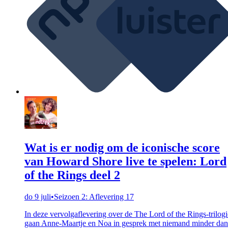
Wat is er nodig om de iconische score
van Howard Shore live te spelen: Lord
of the Rings deel 2
do 9 juli
•
Seizoen 2: Aflevering 17
In deze vervolgaflevering over de The Lord of the Rings-trilogi
gaan Anne-Maartje en Noa in gesprek met niemand minder dan