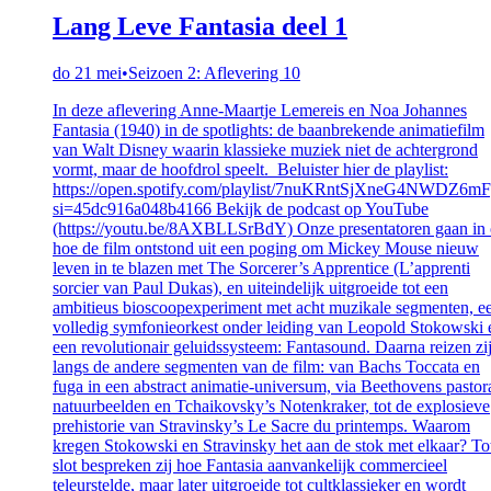
Lang Leve Fantasia deel 1
do 21 mei
•
Seizoen 2: Aflevering 10
In deze aflevering Anne-Maartje Lemereis en Noa Johannes
Fantasia (1940) in de spotlights: de baanbrekende animatiefilm
van Walt Disney waarin klassieke muziek niet de achtergrond
vormt, maar de hoofdrol speelt. Beluister hier de playlist:
https://open.spotify.com/playlist/7nuKRntSjXneG4NWDZ6m
si=45dc916a048b4166 Bekijk de podcast op YouTube
(https://youtu.be/8AXBLLSrBdY) Onze presentatoren gaan in
hoe de film ontstond uit een poging om Mickey Mouse nieuw
leven in te blazen met The Sorcerer’s Apprentice (L’apprenti
sorcier van Paul Dukas), en uiteindelijk uitgroeide tot een
ambitieus bioscoopexperiment met acht muzikale segmenten, e
volledig symfonieorkest onder leiding van Leopold Stokowski 
een revolutionair geluidssysteem: Fantasound. Daarna reizen zi
langs de andere segmenten van de film: van Bachs Toccata en
fuga in een abstract animatie-universum, via Beethovens pastor
natuurbeelden en Tchaikovsky’s Notenkraker, tot de explosieve
prehistorie van Stravinsky’s Le Sacre du printemps. Waarom
kregen Stokowski en Stravinsky het aan de stok met elkaar? To
slot bespreken zij hoe Fantasia aanvankelijk commercieel
teleurstelde, maar later uitgroeide tot cultklassieker en wordt