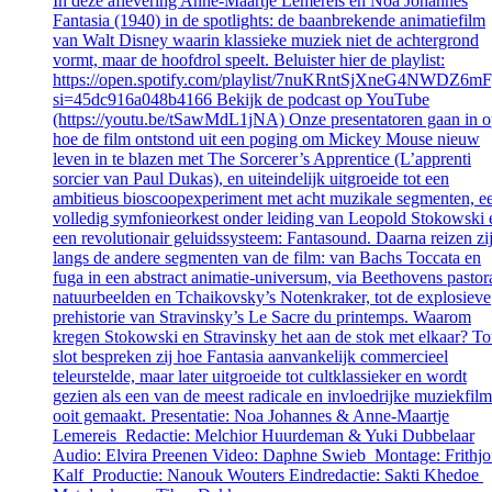
In deze aflevering Anne-Maartje Lemereis en Noa Johannes
Fantasia (1940) in de spotlights: de baanbrekende animatiefilm
van Walt Disney waarin klassieke muziek niet de achtergrond
vormt, maar de hoofdrol speelt. Beluister hier de playlist:
https://open.spotify.com/playlist/7nuKRntSjXneG4NWDZ6m
si=45dc916a048b4166 Bekijk de podcast op YouTube
(https://youtu.be/tSawMdL1jNA) Onze presentatoren gaan in 
hoe de film ontstond uit een poging om Mickey Mouse nieuw
leven in te blazen met The Sorcerer’s Apprentice (L’apprenti
sorcier van Paul Dukas), en uiteindelijk uitgroeide tot een
ambitieus bioscoopexperiment met acht muzikale segmenten, e
volledig symfonieorkest onder leiding van Leopold Stokowski 
een revolutionair geluidssysteem: Fantasound. Daarna reizen zi
langs de andere segmenten van de film: van Bachs Toccata en
fuga in een abstract animatie-universum, via Beethovens pastor
natuurbeelden en Tchaikovsky’s Notenkraker, tot de explosieve
prehistorie van Stravinsky’s Le Sacre du printemps. Waarom
kregen Stokowski en Stravinsky het aan de stok met elkaar? To
slot bespreken zij hoe Fantasia aanvankelijk commercieel
teleurstelde, maar later uitgroeide tot cultklassieker en wordt
gezien als een van de meest radicale en invloedrijke muziekfilm
ooit gemaakt. Presentatie: Noa Johannes & Anne-Maartje
Lemereis Redactie: Melchior Huurdeman & Yuki Dubbelaar
Audio: Elvira Preenen Video: Daphne Swieb Montage: Frithjo
Kalf Productie: Nanouk Wouters Eindredactie: Sakti Khedoe