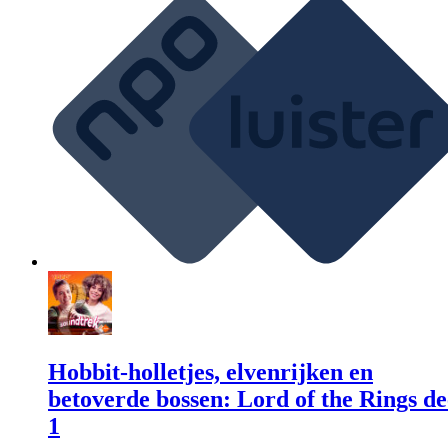
Hobbit-holletjes, elvenrijken en
betoverde bossen: Lord of the Rings de
1