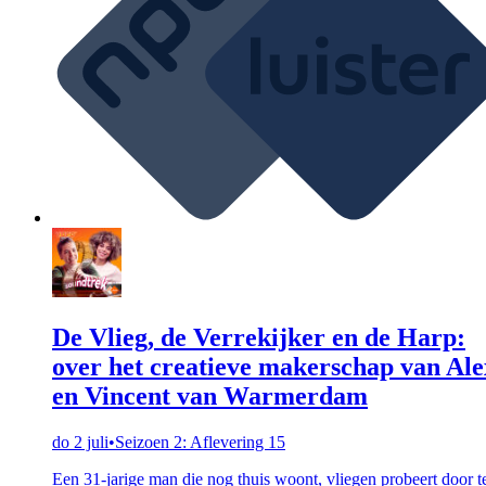
De Vlieg, de Verrekijker en de Harp:
over het creatieve makerschap van Ale
en Vincent van Warmerdam
do 2 juli
•
Seizoen 2: Aflevering 15
Een 31-jarige man die nog thuis woont, vliegen probeert door t