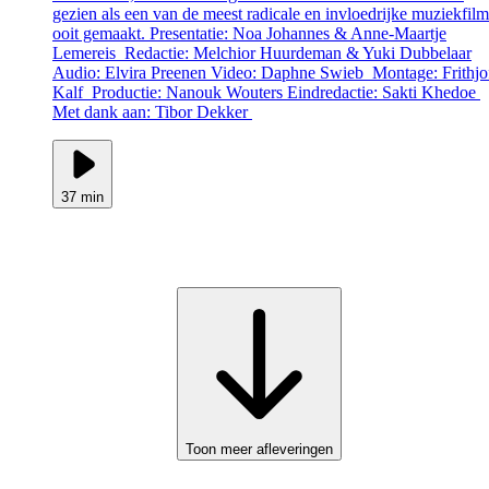
gezien als een van de meest radicale en invloedrijke muziekfilm
ooit gemaakt. Presentatie: Noa Johannes & Anne-Maartje
Lemereis Redactie: Melchior Huurdeman & Yuki Dubbelaar
Audio: Elvira Preenen Video: Daphne Swieb Montage: Frithjo
Kalf Productie: Nanouk Wouters Eindredactie: Sakti Khedoe
Met dank aan: Tibor Dekker
37 min
Toon meer afleveringen