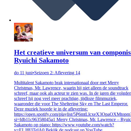
Het creatieve universum van componis
Ryuichi Sakamoto
do 11 juni
•
Seizoen 2: Aflevering 14
Multitalent Sakamoto brak internationaal door met Merry
Christmas, Mr. Lawrence, waarin hij niet alleen de soundtrack
schreef, maar ook als acteur te zien was. In de jaren die volgde
schreef hij nog veel meer prachtige, tijdloze filmmuziek,
waaronder die voor The Sheltering Sky en The Last Emperor.
Deze muziek hoorde je in de aflevering:
https://open.spotify.com/playlist/5P6mtLlcxeX3OpaOXMtopm
si=fdb11c96358045a1 Merry Christmas, Mr. Lawrence – Ryuic
Sakamoto op piano: https://www.youtube.com/watch?
v=ELJf83TelA0 Bekijk de podcast op YouTube