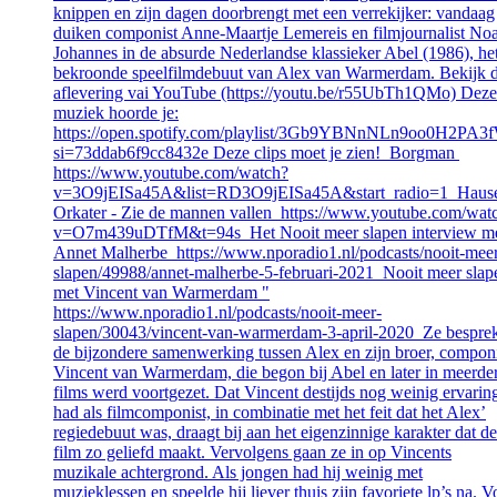
knippen en zijn dagen doorbrengt met een verrekijker: vandaag
duiken componist Anne-Maartje Lemereis en filmjournalist No
Johannes in de absurde Nederlandse klassieker Abel (1986), he
bekroonde speelfilmdebuut van Alex van Warmerdam. Bekijk 
aflevering vai YouTube (https://youtu.be/r55UbTh1QMo) Deze
muziek hoorde je:
https://open.spotify.com/playlist/3Gb9YBNnNLn9oo0H2PA3
si=73ddab6f9cc8432e Deze clips moet je zien! Borgman
https://www.youtube.com/watch?
v=3O9jEISa45A&list=RD3O9jEISa45A&start_radio=1 Haus
Orkater - Zie de mannen vallen https://www.youtube.com/wat
v=O7m439uDTfM&t=94s Het Nooit meer slapen interview m
Annet Malherbe https://www.nporadio1.nl/podcasts/nooit-mee
slapen/49988/annet-malherbe-5-februari-2021 Nooit meer slap
met Vincent van Warmerdam "
https://www.nporadio1.nl/podcasts/nooit-meer-
slapen/30043/vincent-van-warmerdam-3-april-2020 Ze bespre
de bijzondere samenwerking tussen Alex en zijn broer, componi
Vincent van Warmerdam, die begon bij Abel en later in meerde
films werd voortgezet. Dat Vincent destijds nog weinig ervarin
had als filmcomponist, in combinatie met het feit dat het Alex’
regiedebuut was, draagt bij aan het eigenzinnige karakter dat de
film zo geliefd maakt. Vervolgens gaan ze in op Vincents
muzikale achtergrond. Als jongen had hij weinig met
muzieklessen en speelde hij liever thuis zijn favoriete lp’s na. V