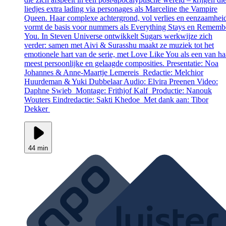
liedjes extra lading via personages als Marceline the Vampire
Queen. Haar complexe achtergrond, vol verlies en eenzaamhei
vormt de basis voor nummers als Everything Stays en Rememb
You. In Steven Universe ontwikkelt Sugars werkwijze zich
verder: samen met Aivi & Surasshu maakt ze muziek tot het
emotionele hart van de serie, met Love Like You als een van ha
meest persoonlijke en gelaagde composities. Presentatie: Noa
Johannes & Anne-Maartje Lemereis Redactie: Melchior
Huurdeman & Yuki Dubbelaar Audio: Elvira Preenen Video:
Daphne Swieb Montage: Frithjof Kalf Productie: Nanouk
Wouters Eindredactie: Sakti Khedoe Met dank aan: Tibor
Dekker
44 min