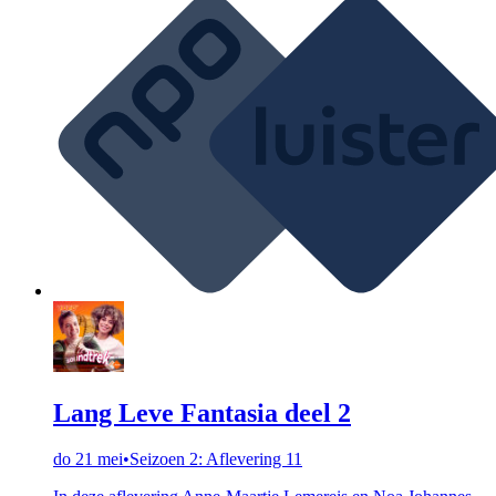
Lang Leve Fantasia deel 2
do 21 mei
•
Seizoen 2: Aflevering 11