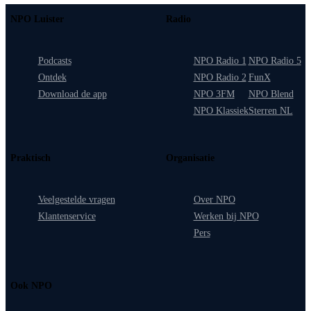
NPO Luister
Radio
Podcasts
NPO Radio 1
NPO Radio 5
Ontdek
NPO Radio 2
FunX
Download de app
NPO 3FM
NPO Blend
NPO Klassiek
Sterren NL
Praktisch
Organisatie
Veelgestelde vragen
Over NPO
Klantenservice
Werken bij NPO
Pers
Ook NPO