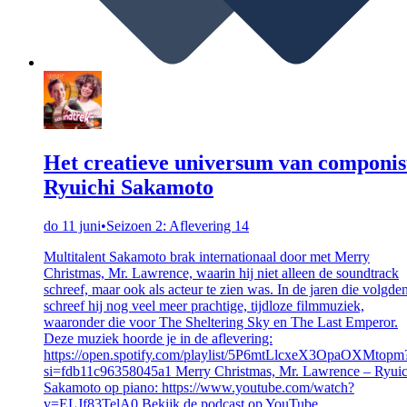
Het creatieve universum van componis
Ryuichi Sakamoto
do 11 juni
•
Seizoen 2: Aflevering 14
Multitalent Sakamoto brak internationaal door met Merry
Christmas, Mr. Lawrence, waarin hij niet alleen de soundtrack
schreef, maar ook als acteur te zien was. In de jaren die volgde
schreef hij nog veel meer prachtige, tijdloze filmmuziek,
waaronder die voor The Sheltering Sky en The Last Emperor.
Deze muziek hoorde je in de aflevering:
https://open.spotify.com/playlist/5P6mtLlcxeX3OpaOXMtopm
si=fdb11c96358045a1 Merry Christmas, Mr. Lawrence – Ryuic
Sakamoto op piano: https://www.youtube.com/watch?
v=ELJf83TelA0 Bekijk de podcast op YouTube