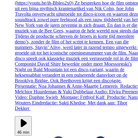
(https://youtu.be/ih-Bbleo2x0) Ze bespreken hoe de film ontsto
uit een bijna mythisch krantenartikel van Nik Cohn, hoe John
Travolta onverwacht uitgroeide tot disco-icoon en waarom dez
soundtrack zowel pure feelgood als een rauw tijdsbeeld van het
New York van de jaren zeventig in zich draagt. En dan is er die
muziek van de Bee Gees, waarop de hele wereld nog steeds dan
Tijdens de productie schreven de broers in korte tijd meerdere
demo’s, zonder de film of het script te kennen. Een van die
nummers, Stayin’ Alive, werd later in razend tempo uitgewerkt
groeide uit tot het iconische openingsnummer van de film. Naas
disco speelt ook klassieke muziek een verrassende rol in de film
Componist David Shire bewerkte onder meer Moessorgski’s
Night on Bald Mountain tot een disco-variant, waarin de
heksensabbat verandert in een pulserende dansvloer op de
Brooklyn Bridge. Ook Beethoven krijgt een discojasje.
Presentatie: Noa Johannes & Anne-Maartje Lemereis Redactie
Melchior Huurdeman & Yuki Dubbelaar Audio: Elvira Preenen
Video: Daphne Swieb Montage: Frithjof Kalf Productie: Nan
Wouters Eindredactie: Sakti Khedoe Met dank aan: Tibor
Dekker
46 min