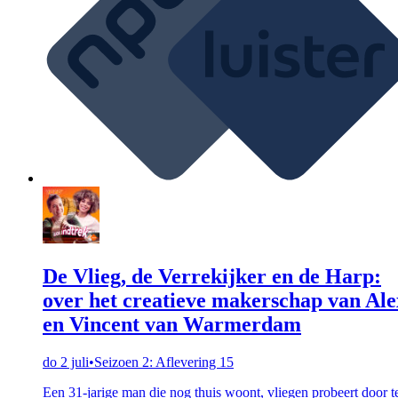
De Vlieg, de Verrekijker en de Harp:
over het creatieve makerschap van Ale
en Vincent van Warmerdam
do 2 juli
•
Seizoen 2: Aflevering 15
Een 31-jarige man die nog thuis woont, vliegen probeert door t