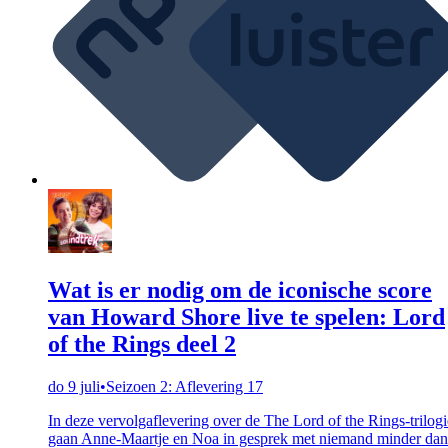
Wat is er nodig om de iconische score
van Howard Shore live te spelen: Lord
of the Rings deel 2
do 9 juli
•
Seizoen 2: Aflevering 17
In deze vervolgaflevering over de The Lord of the Rings-trilogi
gaan Anne-Maartje en Noa in gesprek met niemand minder dan