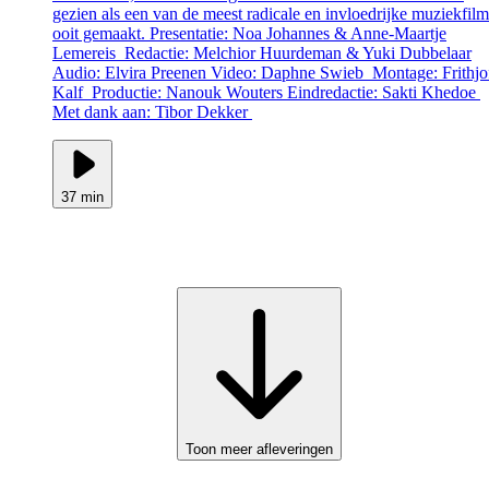
gezien als een van de meest radicale en invloedrijke muziekfilm
ooit gemaakt. Presentatie: Noa Johannes & Anne-Maartje
Lemereis Redactie: Melchior Huurdeman & Yuki Dubbelaar
Audio: Elvira Preenen Video: Daphne Swieb Montage: Frithjo
Kalf Productie: Nanouk Wouters Eindredactie: Sakti Khedoe
Met dank aan: Tibor Dekker
37 min
Toon meer afleveringen