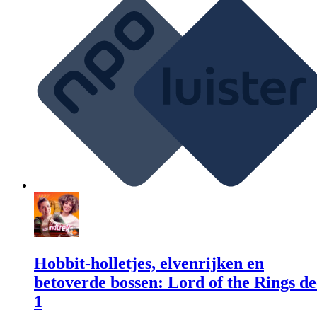
Hobbit-holletjes, elvenrijken en
betoverde bossen: Lord of the Rings de
1