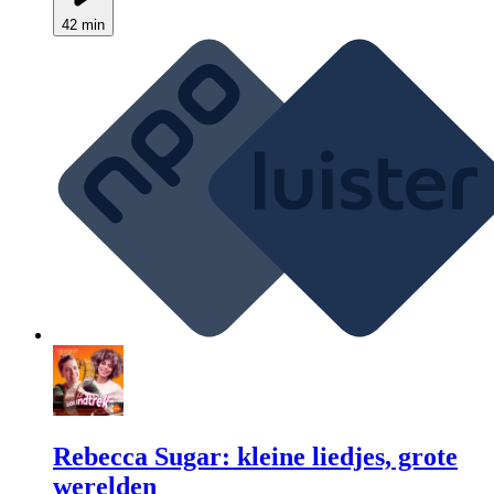
42 min
Rebecca Sugar: kleine liedjes, grote
werelden