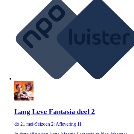
Lang Leve Fantasia deel 2
do 21 mei
•
Seizoen 2: Aflevering 11