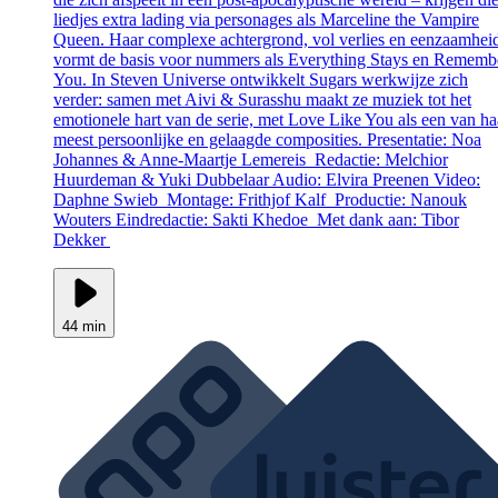
liedjes extra lading via personages als Marceline the Vampire
Queen. Haar complexe achtergrond, vol verlies en eenzaamhei
vormt de basis voor nummers als Everything Stays en Rememb
You. In Steven Universe ontwikkelt Sugars werkwijze zich
verder: samen met Aivi & Surasshu maakt ze muziek tot het
emotionele hart van de serie, met Love Like You als een van ha
meest persoonlijke en gelaagde composities. Presentatie: Noa
Johannes & Anne-Maartje Lemereis Redactie: Melchior
Huurdeman & Yuki Dubbelaar Audio: Elvira Preenen Video:
Daphne Swieb Montage: Frithjof Kalf Productie: Nanouk
Wouters Eindredactie: Sakti Khedoe Met dank aan: Tibor
Dekker
44 min