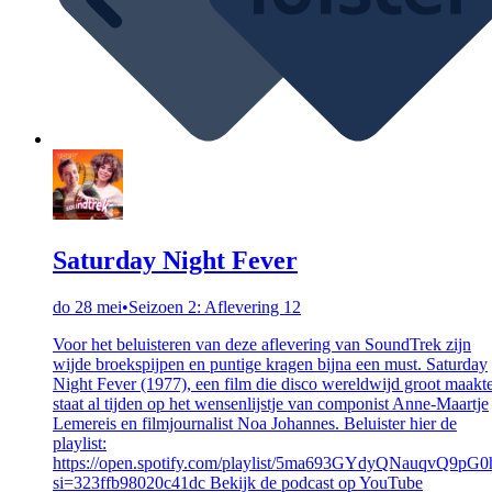
Saturday Night Fever
do 28 mei
•
Seizoen 2: Aflevering 12
Voor het beluisteren van deze aflevering van SoundTrek zijn
wijde broekspijpen en puntige kragen bijna een must. Saturday
Night Fever (1977), een film die disco wereldwijd groot maakte
staat al tijden op het wensenlijstje van componist Anne-Maartje
Lemereis en filmjournalist Noa Johannes. Beluister hier de
playlist:
https://open.spotify.com/playlist/5ma693GYdyQNauqvQ9pG0
si=323ffb98020c41dc Bekijk de podcast op YouTube