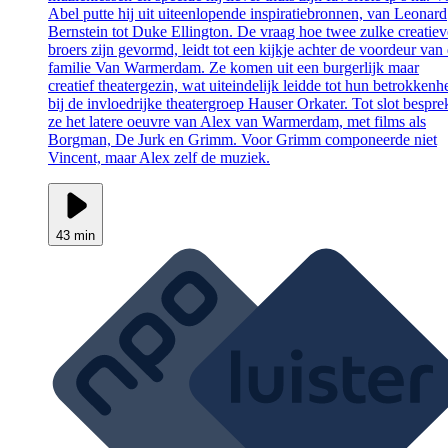
Abel putte hij uit uiteenlopende inspiratiebronnen, van Leonard
Bernstein tot Duke Ellington. De vraag hoe twee zulke creatiev
broers zijn gevormd, leidt tot een kijkje achter de voordeur van
familie Van Warmerdam. Ze komen uit een burgerlijk maar
creatief theatergezin, wat uiteindelijk leidde tot hun betrokkenh
bij de invloedrijke theatergroep Hauser Orkater. Tot slot bespr
ze het latere oeuvre van Alex van Warmerdam, met films als
Borgman, De Jurk en Grimm. Voor Grimm componeerde niet
Vincent, maar Alex zelf de muziek.
43 min