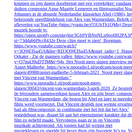
knippen en zijn dagen doorbrengt met een verrekijker: vandaag
duiken componist Anne-Maartje Lemereis en filmjournalist No
Johannes in de absurde Nederlandse klassieker Abel (1986), he
bekroonde speelfilmdebuut van Alex van Warmerdam. Bekijk 
aflevering vai YouTube (https://youtu.be/r55UbTh1QMo) Deze
muziek hoorde je:
https://open.spotify.com/playlist/3Gb9YBNnNLn9oo0H2PA3
si=73ddab6f9cc8432e Deze clips moet je zien! Borgman
https://www.youtube.com/watch?
v=3O9jEISa45A&list=RD3O9jEISa45A&start_radio=1 Haus
Orkater - Zie de mannen vallen https://www.youtube.com/wat
v=O7m439uDTfM&t=94s Het Nooit meer slapen interview m
Annet Malherbe https://www.nporadio1.nl/podcasts/nooit-mee
slapen/49988/annet-malherbe-5-februari-2021 Nooit meer slap
met Vincent van Warmerdam "
https://www.nporadio1.nl/podcasts/nooit-meer-
slapen/30043/vincent-van-warmerdam-3-april-2020 Ze bespre
de bijzondere samenwerking tussen Alex en zijn broer, componi
Vincent van Warmerdam, die begon bij Abel en later in meerde
films werd voortgezet. Dat Vincent destijds nog weinig ervarin
had als filmcomponist, in combinatie met het feit dat het Alex’
regiedebuut was, draagt bij aan het eigenzinnige karakter dat de
film zo geliefd maakt. Vervolgens gaan ze in op Vincents
muzikale achtergrond. Als jongen had hij weinig met
muzieklessen en speelde hij liever thuis zijn favoriete lp’s na. V