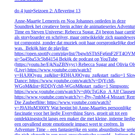
do 4 juni
•
Seizoen 2: Aflevering 13
Anne-Maartje Lemereis en Noa Johannes ontleden in deze
Soundtrek het creatieve brein achter de animatieseries Adventu
Time en Steven Universe: Rebecca Sugar. Zij begon haar carriè
als storyboarder en schrijver, maar ontwikkelde zich gaandewe
tot componist, zonder dat muziek ooit haar oorspronkelijke doe
was. Bekijk hier de playlist:
https://open.spotify.com/playlist/7bgwhSThSFg6mF2FT4OV
si=5a45ba53c5b84154 Bekijk de podcast op YouTube
(https://youtu.be/EjkNaZBNyyc) Rebecca Sugar and Olivia Ol
(Live) https://www.youtube.com/watch?
v=HAJ0Oygu_zg&list=RDHAJ0Oygu_zg&start_radio=1 Slo
Dance: https://www.youtube.com/watch?v=DjYch8-
WGoM&list=RDDjYch8-WGoM&start_radio=1 Simpsons:
https://www.youtube.com/watch?v=dj0cTsGKp_A Alf Clausen
https://www.youtube.com/watch?v=-Pty-7mbM-4 Mozart/ Rem
Die Zauberflöte: https://www.youtube.com/watch?
v=J9AHuM300fY Wat begint bij Anne-Maartjes persoonlijke
fascinatie voor het liedje Everything Stays, groeit uit tot een
ontdekkingstocht langs een maker die met kleine, intieme liedje
een opvallend grote emotionele impact weet te creëren. In
Adventure Time – een fantasierijke en soms absurdistische seri
die zich afspeelt in een post-apocalyptische wereld – krijgen di