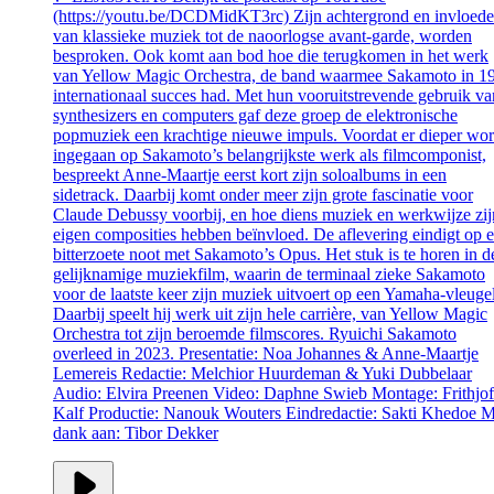
(https://youtu.be/DCDMidKT3rc) Zijn achtergrond en invloede
van klassieke muziek tot de naoorlogse avant-garde, worden
besproken. Ook komt aan bod hoe die terugkomen in het werk
van Yellow Magic Orchestra, de band waarmee Sakamoto in 1
internationaal succes had. Met hun vooruitstrevende gebruik va
synthesizers en computers gaf deze groep de elektronische
popmuziek een krachtige nieuwe impuls. Voordat er dieper wor
ingegaan op Sakamoto’s belangrijkste werk als filmcomponist,
bespreekt Anne-Maartje eerst kort zijn soloalbums in een
sidetrack. Daarbij komt onder meer zijn grote fascinatie voor
Claude Debussy voorbij, en hoe diens muziek en werkwijze zij
eigen composities hebben beïnvloed. De aflevering eindigt op 
bitterzoete noot met Sakamoto’s Opus. Het stuk is te horen in d
gelijknamige muziekfilm, waarin de terminaal zieke Sakamoto
voor de laatste keer zijn muziek uitvoert op een Yamaha-vleugel
Daarbij speelt hij werk uit zijn hele carrière, van Yellow Magic
Orchestra tot zijn beroemde filmscores. Ryuichi Sakamoto
overleed in 2023. Presentatie: Noa Johannes & Anne-Maartje
Lemereis Redactie: Melchior Huurdeman & Yuki Dubbelaar
Audio: Elvira Preenen Video: Daphne Swieb Montage: Frithjof
Kalf Productie: Nanouk Wouters Eindredactie: Sakti Khedoe M
dank aan: Tibor Dekker