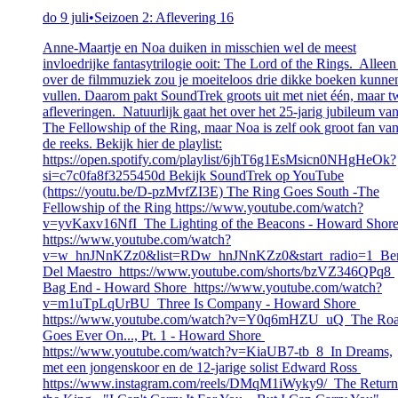
do 9 juli
•
Seizoen 2: Aflevering 16
Anne-Maartje en Noa duiken in misschien wel de meest
invloedrijke fantasytrilogie ooit: The Lord of the Rings. Alleen
over de filmmuziek zou je moeiteloos drie dikke boeken kunne
vullen. Daarom pakt SoundTrek groots uit met niet één, maar t
afleveringen. Natuurlijk gaat het over het 25-jarig jubileum va
The Fellowship of the Ring, maar Noa is zelf ook groot fan va
de reeks. Bekijk hier de playlist:
https://open.spotify.com/playlist/6jhT6g1EsMsicn0NHgHeOk?
si=c7c0fa8f3255450d Bekijk SoundTrek op YouTube
(https://youtu.be/D-pzMvfZI3E) The Ring Goes South -The
Fellowship of the Ring https://www.youtube.com/watch?
v=yvKaxv16NfI The Lighting of the Beacons - Howard Shor
https://www.youtube.com/watch?
v=w_hnJNnKZz0&list=RDw_hnJNnKZz0&start_radio=1 Be
Del Maestro https://www.youtube.com/shorts/bzVZ346QPq8
Bag End - Howard Shore https://www.youtube.com/watch?
v=m1uTpLqUrBU Three Is Company - Howard Shore
https://www.youtube.com/watch?v=Y0q6mHZU_uQ The Ro
Goes Ever On..., Pt. 1 - Howard Shore
https://www.youtube.com/watch?v=KiaUB7-tb_8 In Dreams,
met een jongenskoor en de 12-jarige solist Edward Ross
https://www.instagram.com/reels/DMqM1iWyky9/ The Return