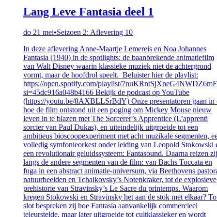
Lang Leve Fantasia deel 1
do 21 mei
•
Seizoen 2: Aflevering 10
In deze aflevering Anne-Maartje Lemereis en Noa Johannes
Fantasia (1940) in de spotlights: de baanbrekende animatiefilm
van Walt Disney waarin klassieke muziek niet de achtergrond
vormt, maar de hoofdrol speelt. Beluister hier de playlist:
https://open.spotify.com/playlist/7nuKRntSjXneG4NWDZ6m
si=45dc916a048b4166 Bekijk de podcast op YouTube
(https://youtu.be/8AXBLLSrBdY) Onze presentatoren gaan in
hoe de film ontstond uit een poging om Mickey Mouse nieuw
leven in te blazen met The Sorcerer’s Apprentice (L’apprenti
sorcier van Paul Dukas), en uiteindelijk uitgroeide tot een
ambitieus bioscoopexperiment met acht muzikale segmenten, e
volledig symfonieorkest onder leiding van Leopold Stokowski 
een revolutionair geluidssysteem: Fantasound. Daarna reizen zi
langs de andere segmenten van de film: van Bachs Toccata en
fuga in een abstract animatie-universum, via Beethovens pastor
natuurbeelden en Tchaikovsky’s Notenkraker, tot de explosieve
prehistorie van Stravinsky’s Le Sacre du printemps. Waarom
kregen Stokowski en Stravinsky het aan de stok met elkaar? To
slot bespreken zij hoe Fantasia aanvankelijk commercieel
teleurstelde, maar later uitgroeide tot cultklassieker en wordt