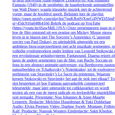
In deze aflevering Anne-Maartje Lemereis en Noa Johannes
Fantasia (1940) in de spotlights: de baanbrekende animatiefilm
van Walt Disney waarin klassieke muziek niet de achtergrond
vormt, maar de hoofdrol speelt. Beluister hier de playlist:
https://open.spotify.com/playlist/7nuKRntSjXneG4NWDZ6m
si=45dc916a048b4166 Bekijk de podcast op YouTube
(https://youtu.be/tSawMdL1jNA) Onze presentatoren gaan in 
hoe de film ontstond uit een poging om Mickey Mouse nieuw
leven in te blazen met The Sorcerer’s Apprentice (L’apprenti
sorcier van Paul Dukas), en uiteindelijk uitgroeide tot een
ambitieus bioscoopexperiment met acht muzikale segmenten, e
volledig symfonieorkest onder leiding van Leopold Stokowski 
een revolutionair geluidssysteem: Fantasound. Daarna reizen zi
langs de andere segmenten van de film: van Bachs Toccata en
fuga in een abstract animatie-universum, via Beethovens pastor
natuurbeelden en Tchaikovsky’s Notenkraker, tot de explosieve
prehistorie van Stravinsky’s Le Sacre du printemps. Waarom
kregen Stokowski en Stravinsky het aan de stok met elkaar? To
slot bespreken zij hoe Fantasia aanvankelijk commercieel
teleurstelde, maar later uitgroeide tot cultklassieker en wordt
gezien als een van de meest radicale en invloedrijke muziekfilm
ooit gemaakt. Presentatie: Noa Johannes & Anne-Maartje
Lemereis Redactie: Melchior Huurdeman & Yuki Dubbelaar
Audio: Elvira Preenen Video: Daphne Swieb Montage: Frithjo
Kalf Productie: Nanouk Wouters Eindredactie: Sakti Khedoe