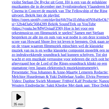
violist Stefaan De Rycke uit Gent. Hij is een van de gelukkige
muzikanten die in december met Symfonieorkest Vlaanderen bi
Cinema in Concert de muziek van The Fellowship of the Ring
uitvoert. Bekijk hier de playlist:
https://open.spotify.com/playlist/6jhT6g1EsMsicn0NHgHeOk?
si=32b4d3a6c5684289 Bekijk SoundTrek op YouTube
(https://youtu.be/MWOsjaaFZ90) Hoe is het voor een
orkestmusicus om filmmuziek te spelen? Samen met Stefaan
bespreken ze alle ins en outs van wat nodig is om deze iconisc
score van Howard Shore live tot leven te brengen. Ook gaan ze
op de vraag waarom filmmuziek misschien wel de klassieke
muziek van nu is en welke klassieke componist mogelijk een ne
zo indrukwekkende soundtrack had kunnen schrijven. Tot slot
wacht er een muzikale verrassing voor iedereen die zich ooit he
afgevraagd hoe de Lord of the Rings-soundtrack klinkt op een
otamatone (een Japans elektronisch muziekinstrumentje).
Presentatie: Noa Johannes & Anne-Maartje Lemereis Redactie:
Melchior Huurdeman & Yuki Dubbelaar Audio: Elvira Preenen
Video: Daphne Swieb Montage: Frithjof Kalf Productie: Nano
Wouters Eindredactie: Sakti Khedoe Met dank aan: Tibor Dekk
35 min