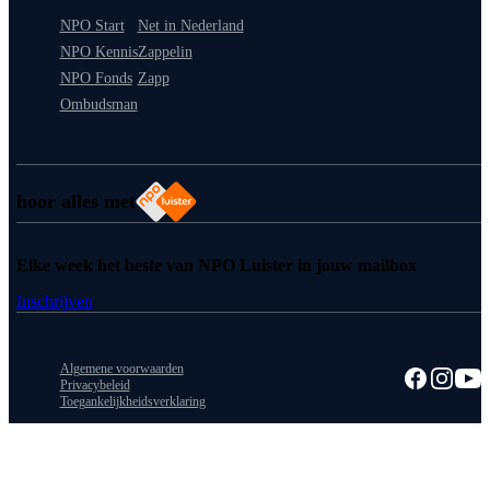
NPO Start
Net in Nederland
NPO Kennis
Zappelin
NPO Fonds
Zapp
Ombudsman
hoor alles met
Elke week het beste van NPO Luister in jouw mailbox
Inschrijven
Algemene voorwaarden
Privacybeleid
Toegankelijkheidsverklaring