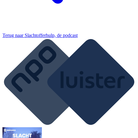
Terug naar
Slachtofferhulp, de podcast