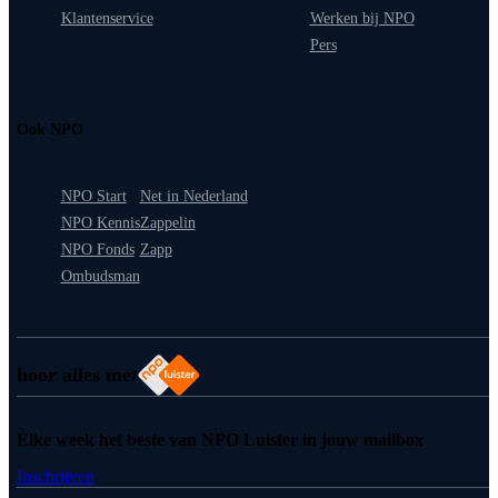
Klantenservice
Werken bij NPO
Pers
Ook NPO
NPO Start
Net in Nederland
NPO Kennis
Zappelin
NPO Fonds
Zapp
Ombudsman
hoor alles met
Elke week het beste van NPO Luister in jouw mailbox
Inschrijven