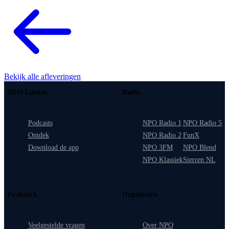
Bekijk alle afleveringen
NPO Luister
Radio
Podcasts
NPO Radio 1
NPO Radio 5
Ontdek
NPO Radio 2
FunX
Download de app
NPO 3FM
NPO Blend
NPO Klassiek
Sterren NL
Praktisch
Organisatie
Veelgestelde vragen
Over NPO