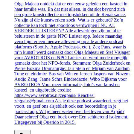
Olga Majeau ontdekt dat er een eeuw geleden een kasteel in
haar familie was. En dat niet alleen, in dat slot bevond zich
een grote kunstcollectie met topstukken uit de Renaissance.
Nu zijn al die kunstwerken zoek. Wat is er gebeurd? Zo’n
collectie kan toch niet spoorloos verdwijnen? NU AL
VERDER LUISTEREN? Alle afleveringen zijn nu al te
beluisteren in de gratis NPO Luister app. Iedere maandag
verschijnt er een nieuwe aflevering op alle andere podcast
platforms (Spotify, Apple Podcasts, etc.). Zeg Paus, waar is
m’n kunst? werd gemaakt door Olga Majeau en Stef Visjager
voor AVROTROS en NPO Luister, en werd mede mogelijk
gemaakt door het NPO-fonds. Stemmen: Olga Zuiderhoek en
Pierre Bokma Dramaturgie: Jair Stein en Mirjam van Zuidam
Tune en eindmix: Bas van Win en Jeroen Jaspers van Nozem
Audio Zang: Janne Schra Eindredactie: Wibo Dijksma voor
AVROTROS Voor meer informatie, foto’s van kunst en
kasteel en uitgebreide credits:
https://www.avrotros.nl/zegpaus/ Reacties:
zegpaus@gmail.com Als je deze podcast waardeert, zegt het
voort, en geef ons alsjeblieft ook een beoordeling in je
podcast app. Wil je meer weten over het leven van Árpád?
Daar schreef Olga een boek over: Een schitterend isolement.
Uitgegeven bij Querido in 2015.