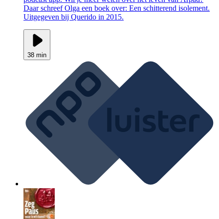
Daar schreef Olga een boek over: Een schitterend isolement.
Uitgegeven bij Querido in 2015.
38 min