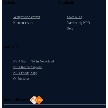
Praktisch
Organisatie
Veelgestelde vragen
Over NPO
Klantenservice
Werken bij NPO
Pers
Ook NPO
NPO Start
Net in Nederland
NPO Kennis
Zappelin
NPO Fonds
Zapp
Ombudsman
hoor alles met