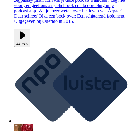
zegpaus@gmail.com Als je deze podcast waardeert, zegt het
voort, en geef ons alsjeblieft ook een beoordeling in je
podcast app. Wil je meer weten over het leven van Árpád?
Daar schreef Olga een boek over: Een schitterend isolement.
Uitgegeven bij Querido in 2015.
44 min