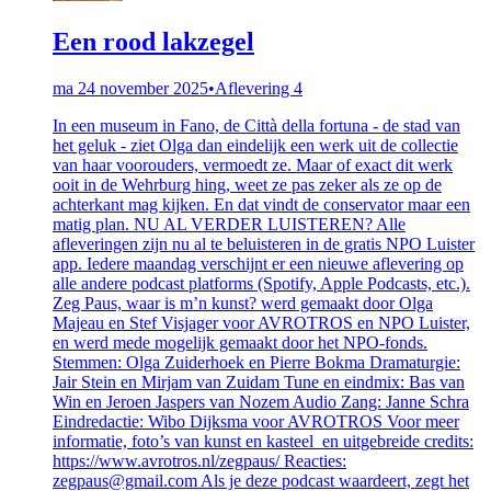
Een rood lakzegel
ma 24 november 2025
•
Aflevering 4
In een museum in Fano, de Città della fortuna - de stad van
het geluk - ziet Olga dan eindelijk een werk uit de collectie
van haar voorouders, vermoedt ze. Maar of exact dit werk
ooit in de Wehrburg hing, weet ze pas zeker als ze op de
achterkant mag kijken. En dat vindt de conservator maar een
matig plan. NU AL VERDER LUISTEREN? Alle
afleveringen zijn nu al te beluisteren in de gratis NPO Luister
app. Iedere maandag verschijnt er een nieuwe aflevering op
alle andere podcast platforms (Spotify, Apple Podcasts, etc.).
Zeg Paus, waar is m’n kunst? werd gemaakt door Olga
Majeau en Stef Visjager voor AVROTROS en NPO Luister,
en werd mede mogelijk gemaakt door het NPO-fonds.
Stemmen: Olga Zuiderhoek en Pierre Bokma Dramaturgie:
Jair Stein en Mirjam van Zuidam Tune en eindmix: Bas van
Win en Jeroen Jaspers van Nozem Audio Zang: Janne Schra
Eindredactie: Wibo Dijksma voor AVROTROS Voor meer
informatie, foto’s van kunst en kasteel en uitgebreide credits:
https://www.avrotros.nl/zegpaus/ Reacties:
zegpaus@gmail.com Als je deze podcast waardeert, zegt het