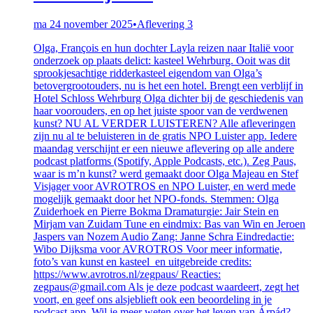
ma 24 november 2025
•
Aflevering 3
Olga, François en hun dochter Layla reizen naar Italië voor
onderzoek op plaats delict: kasteel Wehrburg. Ooit was dit
sprookjesachtige ridderkasteel eigendom van Olga’s
betovergrootouders, nu is het een hotel. Brengt een verblijf in
Hotel Schloss Wehrburg Olga dichter bij de geschiedenis van
haar voorouders, en op het juiste spoor van de verdwenen
kunst? NU AL VERDER LUISTEREN? Alle afleveringen
zijn nu al te beluisteren in de gratis NPO Luister app. Iedere
maandag verschijnt er een nieuwe aflevering op alle andere
podcast platforms (Spotify, Apple Podcasts, etc.). Zeg Paus,
waar is m’n kunst? werd gemaakt door Olga Majeau en Stef
Visjager voor AVROTROS en NPO Luister, en werd mede
mogelijk gemaakt door het NPO-fonds. Stemmen: Olga
Zuiderhoek en Pierre Bokma Dramaturgie: Jair Stein en
Mirjam van Zuidam Tune en eindmix: Bas van Win en Jeroen
Jaspers van Nozem Audio Zang: Janne Schra Eindredactie:
Wibo Dijksma voor AVROTROS Voor meer informatie,
foto’s van kunst en kasteel en uitgebreide credits:
https://www.avrotros.nl/zegpaus/ Reacties:
zegpaus@gmail.com Als je deze podcast waardeert, zegt het
voort, en geef ons alsjeblieft ook een beoordeling in je
podcast app. Wil je meer weten over het leven van Árpád?