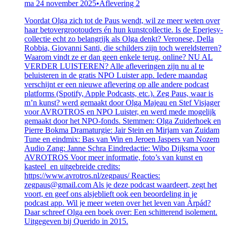
ma 24 november 2025
•
Aflevering 2
Voordat Olga zich tot de Paus wendt, wil ze meer weten over
haar betovergrootouders én hun kunstcollectie. Is de Eperjesy-
collectie echt zo belangrijk als Olga denkt? Veronese, Della
Robbia, Giovanni Santi, die schilders zijn toch wereldsterren?
Waarom vindt ze er dan geen enkele terug, online? NU AL
VERDER LUISTEREN? Alle afleveringen zijn nu al te
beluisteren in de gratis NPO Luister app. Iedere maandag
verschijnt er een nieuwe aflevering op alle andere podcast
platforms (Spotify, Apple Podcasts, etc.). Zeg Paus, waar is
m’n kunst? werd gemaakt door Olga Majeau en Stef Visjager
voor AVROTROS en NPO Luister, en werd mede mogelijk
gemaakt door het NPO-fonds. Stemmen: Olga Zuiderhoek en
Pierre Bokma Dramaturgie: Jair Stein en Mirjam van Zuidam
Tune en eindmix: Bas van Win en Jeroen Jaspers van Nozem
Audio Zang: Janne Schra Eindredactie: Wibo Dijksma voor
AVROTROS Voor meer informatie, foto’s van kunst en
kasteel en uitgebreide credits:
https://www.avrotros.nl/zegpaus/ Reacties:
zegpaus@gmail.com Als je deze podcast waardeert, zegt het
voort, en geef ons alsjeblieft ook een beoordeling in je
podcast app. Wil je meer weten over het leven van Árpád?
Daar schreef Olga een boek over: Een schitterend isolement.
Uitgegeven bij Querido in 2015.