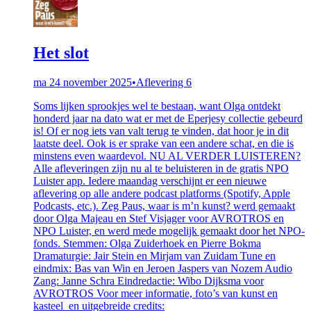
Het slot
ma 24 november 2025
•
Aflevering 6
Soms lijken sprookjes wel te bestaan, want Olga ontdekt
honderd jaar na dato wat er met de Eperjesy collectie gebeurd
is! Of er nog iets van valt terug te vinden, dat hoor je in dit
laatste deel. Ook is er sprake van een andere schat, en die is
minstens even waardevol. NU AL VERDER LUISTEREN?
Alle afleveringen zijn nu al te beluisteren in de gratis NPO
Luister app. Iedere maandag verschijnt er een nieuwe
aflevering op alle andere podcast platforms (Spotify, Apple
Podcasts, etc.). Zeg Paus, waar is m’n kunst? werd gemaakt
door Olga Majeau en Stef Visjager voor AVROTROS en
NPO Luister, en werd mede mogelijk gemaakt door het NPO-
fonds. Stemmen: Olga Zuiderhoek en Pierre Bokma
Dramaturgie: Jair Stein en Mirjam van Zuidam Tune en
eindmix: Bas van Win en Jeroen Jaspers van Nozem Audio
Zang: Janne Schra Eindredactie: Wibo Dijksma voor
AVROTROS Voor meer informatie, foto’s van kunst en
kasteel en uitgebreide credits: