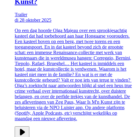
Kunst?
Trailer
di 28 oktober 2025
Op een dag hoorde Olga Majeau over een sprookjesachtig
kasteel dat had toebehoord aan haar Hongaarse voorouders.
Een kasteel boven op een berg, met twee torens en een
toegangspoort. En in dat kasteel bevond zich de grootste
schat: een immense Renaissance-collectie met werk van
kunstenaars die in wereldmusea hangen: Correggio, Bernini,
Tiepolo, Rafael, Brueghel… Het kasteel is inmiddels een
hotel, maar de kunstcollectie is verdwenen. Waarom is het
kasteel niet meer in de familie? En wat is er met de
kunstcollectie gebeurd? Valt er nog iets van terug te vinden?
Olga’s zoektocht naar antwoorden blijkt al snel een heus true
crime verhaal over internationaal kunstrecht, over duistere
belangen, en over de perfide trekjes van de kunsthandel. De
zes afleveringen van Zeg Paus, Waar Is M'n Kunst zijn te
beluisteren via de NPO Luister app. Op andere platforms
(Spotify, Apple Podcasts, etc) verschijnt wekelijks op
maandag een nieuwe aflevering.