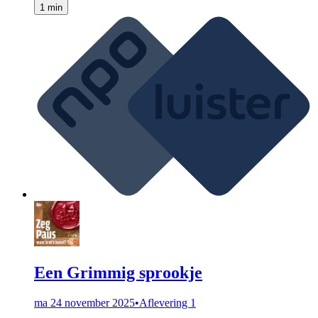
1 min
Een Grimmig sprookje
ma 24 november 2025
•
Aflevering 1