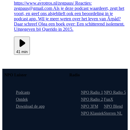
https://www.avrotros.nl/zegpaus/ Reacties:
zegpaus@gmail.com Als je deze podcast waardeert, zegt het
voort, en geef ons alsjeblieft ook een beoordeling in je
podcast app. Wil je meer weten over het leven van Árpád?
Daar schreef Olga een boek over: Een schitterend isolement.
Uitgegeven bij Querido in 2015.
41 min
NPO Luister
Radio
Podcasts
NPO Radio 1
NPO Radio 5
Ontdek
NPO Radio 2
FunX
Download de app
NPO 3FM
NPO Blend
NPO Klassiek
Sterren NL