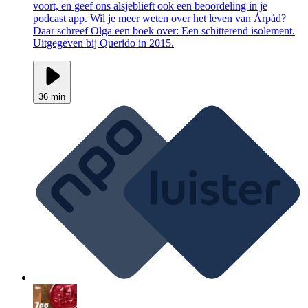
voort, en geef ons alsjeblieft ook een beoordeling in je
podcast app. Wil je meer weten over het leven van Árpád?
Daar schreef Olga een boek over: Een schitterend isolement.
Uitgegeven bij Querido in 2015.
36 min