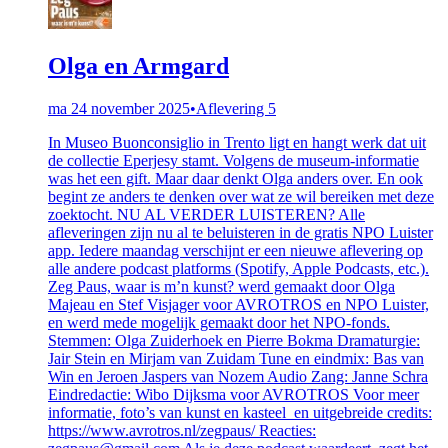
Olga en Armgard
ma 24 november 2025
•
Aflevering 5
In Museo Buonconsiglio in Trento ligt en hangt werk dat uit
de collectie Eperjesy stamt. Volgens de museum-informatie
was het een gift. Maar daar denkt Olga anders over. En ook
begint ze anders te denken over wat ze wil bereiken met deze
zoektocht. NU AL VERDER LUISTEREN? Alle
afleveringen zijn nu al te beluisteren in de gratis NPO Luister
app. Iedere maandag verschijnt er een nieuwe aflevering op
alle andere podcast platforms (Spotify, Apple Podcasts, etc.).
Zeg Paus, waar is m’n kunst? werd gemaakt door Olga
Majeau en Stef Visjager voor AVROTROS en NPO Luister,
en werd mede mogelijk gemaakt door het NPO-fonds.
Stemmen: Olga Zuiderhoek en Pierre Bokma Dramaturgie:
Jair Stein en Mirjam van Zuidam Tune en eindmix: Bas van
Win en Jeroen Jaspers van Nozem Audio Zang: Janne Schra
Eindredactie: Wibo Dijksma voor AVROTROS Voor meer
informatie, foto’s van kunst en kasteel en uitgebreide credits:
https://www.avrotros.nl/zegpaus/ Reacties: