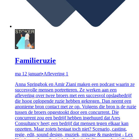
Familieruzie
ma 12 januari
•
Aflevering 1
Anna Springbok en Amir Ziani maken een podcast waarin ze
succesvolle mensen portretteren. Ze werken aan een
aflevering over twee broers met een succesvol opslagbedrijf
die hoog oplopende ruzie hebben gekregen. Dan neemt een
anonieme bron contact met ze op. Volgens die bron is de ruzie
tussen de broers opgestookt door een concurrent. Die
concurrent zou een bedrijf hebben ingehuurd dat Ares
Consultancy heet; een bedrijf dat mensen tegen elkaar kan
opzetten. Maar zoiets bestaat toch niet? Scenario, casting,
regie, edit, sound design, muziek, mixage & mastering - Lex