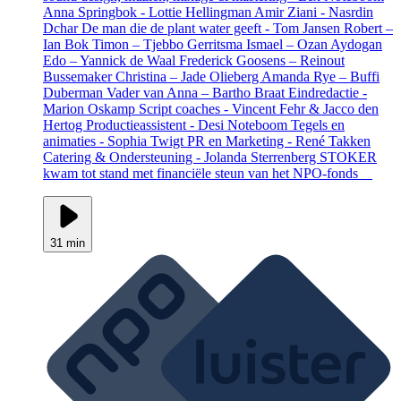
Anna Springbok - Lottie Hellingman Amir Ziani - Nasrdin
Dchar De man die de plant water geeft - Tom Jansen Robert –
Ian Bok Timon – Tjebbo Gerritsma Ismael – Ozan Aydogan
Edo – Yannick de Waal Frederick Goosens – Reinout
Bussemaker Christina – Jade Olieberg Amanda Rye – Buffi
Duberman Vader van Anna – Bartho Braat Eindredactie -
Marion Oskamp Script coaches - Vincent Fehr & Jacco den
Hertog Productieassistent - Desi Noteboom Tegels en
animaties - Sophia Twigt PR en Marketing - René Takken
Catering & Ondersteuning - Jolanda Sterrenberg STOKER
kwam tot stand met financiële steun van het NPO-fonds
31 min