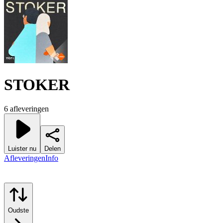
STOKER
6 afleveringen
Luister nu
Delen
Afleveringen
Info
Oudste