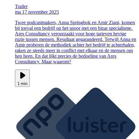
Trailer
ma 17 november 2025
Twee podcastmakers, Anna Springbok en Amir Ziani, komen
bij toeval een bedrijf op het spoor met een bizar specialisme.
Ares Consultancy veroorzaakt voor hoge tarieven hevige
ruzie tussen mensen. Resultaat gegarandeerd. Terwijl Anna en
Amir proberen de methodiek achter het bedrijf te achterhalen,
raken ze steeds meer in conflict met elkaar en de mensen om
hen heen. En dat lijkt precies de bedoeling van Ares
Consultancy. Maar waarom?
1 min