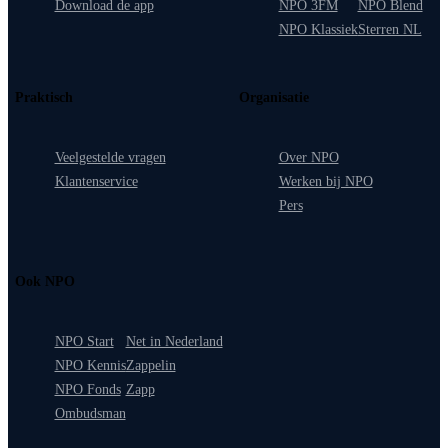
Download de app
NPO 3FM
NPO Blend
NPO Klassiek
Sterren NL
Praktisch
Organisatie
Veelgestelde vragen
Over NPO
Klantenservice
Werken bij NPO
Pers
Ook NPO
NPO Start
Net in Nederland
NPO Kennis
Zappelin
NPO Fonds
Zapp
Ombudsman