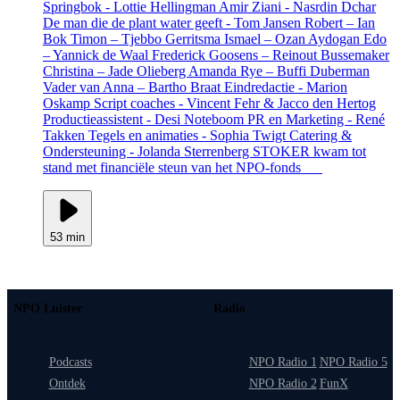
Springbok - Lottie Hellingman Amir Ziani - Nasrdin Dchar
De man die de plant water geeft - Tom Jansen Robert – Ian
Bok Timon – Tjebbo Gerritsma Ismael – Ozan Aydogan Edo
– Yannick de Waal Frederick Goosens – Reinout Bussemaker
Christina – Jade Olieberg Amanda Rye – Buffi Duberman
Vader van Anna – Bartho Braat Eindredactie - Marion
Oskamp Script coaches - Vincent Fehr & Jacco den Hertog
Productieassistent - Desi Noteboom PR en Marketing - René
Takken Tegels en animaties - Sophia Twigt Catering &
Ondersteuning - Jolanda Sterrenberg STOKER kwam tot
stand met financiële steun van het NPO-fonds
53 min
NPO Luister
Radio
Podcasts
NPO Radio 1
NPO Radio 5
Ontdek
NPO Radio 2
FunX