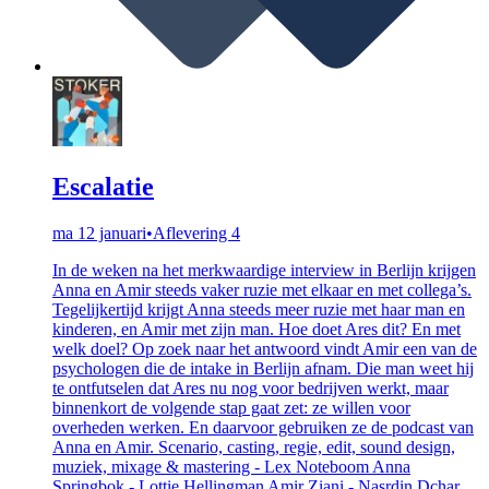
Escalatie
ma 12 januari
•
Aflevering 4
In de weken na het merkwaardige interview in Berlijn krijgen
Anna en Amir steeds vaker ruzie met elkaar en met collega’s.
Tegelijkertijd krijgt Anna steeds meer ruzie met haar man en
kinderen, en Amir met zijn man. Hoe doet Ares dit? En met
welk doel? Op zoek naar het antwoord vindt Amir een van de
psychologen die de intake in Berlijn afnam. Die man weet hij
te ontfutselen dat Ares nu nog voor bedrijven werkt, maar
binnenkort de volgende stap gaat zet: ze willen voor
overheden werken. En daarvoor gebruiken ze de podcast van
Anna en Amir. Scenario, casting, regie, edit, sound design,
muziek, mixage & mastering - Lex Noteboom Anna
Springbok - Lottie Hellingman Amir Ziani - Nasrdin Dchar