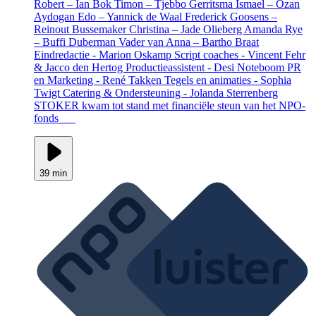
Robert – Ian Bok Timon – Tjebbo Gerritsma Ismael – Ozan
Aydogan Edo – Yannick de Waal Frederick Goosens –
Reinout Bussemaker Christina – Jade Olieberg Amanda Rye
– Buffi Duberman Vader van Anna – Bartho Braat
Eindredactie - Marion Oskamp Script coaches - Vincent Fehr
& Jacco den Hertog Productieassistent - Desi Noteboom PR
en Marketing - René Takken Tegels en animaties - Sophia
Twigt Catering & Ondersteuning - Jolanda Sterrenberg
STOKER kwam tot stand met financiële steun van het NPO-
fonds
39 min