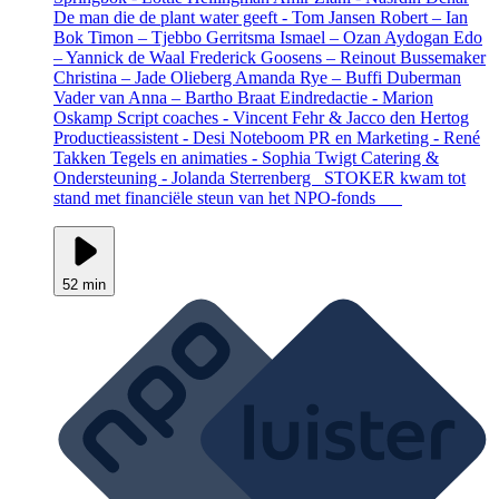
De man die de plant water geeft - Tom Jansen Robert – Ian
Bok Timon – Tjebbo Gerritsma Ismael – Ozan Aydogan Edo
– Yannick de Waal Frederick Goosens – Reinout Bussemaker
Christina – Jade Olieberg Amanda Rye – Buffi Duberman
Vader van Anna – Bartho Braat Eindredactie - Marion
Oskamp Script coaches - Vincent Fehr & Jacco den Hertog
Productieassistent - Desi Noteboom PR en Marketing - René
Takken Tegels en animaties - Sophia Twigt Catering &
Ondersteuning - Jolanda Sterrenberg STOKER kwam tot
stand met financiële steun van het NPO-fonds
52 min