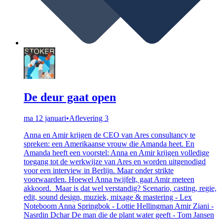
De deur gaat open
ma 12 januari
•
Aflevering 3
Anna en Amir krijgen de CEO van Ares consultancy te
spreken: een Amerikaanse vrouw die Amanda heet. En
Amanda heeft een voorstel: Anna en Amir krijgen volledige
toegang tot de werkwijze van Ares en worden uitgenodigd
voor een interview in Berlijn. Maar onder strikte
voorwaarden. Hoewel Anna twijfelt, gaat Amir meteen
akkoord. Maar is dat wel verstandig? Scenario, casting, regie,
edit, sound design, muziek, mixage & mastering - Lex
Noteboom Anna Springbok - Lottie Hellingman Amir Ziani -
Nasrdin Dchar De man die de plant water geeft - Tom Jansen