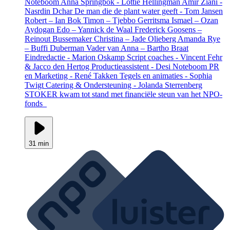
Noteboom Anna Springbok - Lottie Hellingman Amir Ziani -
Nasrdin Dchar De man die de plant water geeft - Tom Jansen
Robert – Ian Bok Timon – Tjebbo Gerritsma Ismael – Ozan
Aydogan Edo – Yannick de Waal Frederick Goosens –
Reinout Bussemaker Christina – Jade Olieberg Amanda Rye
– Buffi Duberman Vader van Anna – Bartho Braat
Eindredactie - Marion Oskamp Script coaches - Vincent Fehr
& Jacco den Hertog Productieassistent - Desi Noteboom PR
en Marketing - René Takken Tegels en animaties - Sophia
Twigt Catering & Ondersteuning - Jolanda Sterrenberg
STOKER kwam tot stand met financiële steun van het NPO-
fonds
31 min