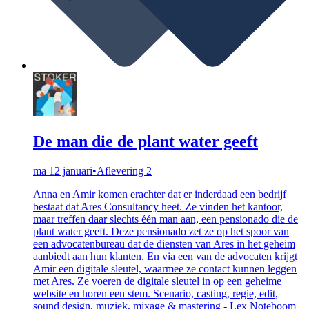
De man die de plant water geeft
ma 12 januari
•
Aflevering 2
Anna en Amir komen erachter dat er inderdaad een bedrijf
bestaat dat Ares Consultancy heet. Ze vinden het kantoor,
maar treffen daar slechts één man aan, een pensionado die de
plant water geeft. Deze pensionado zet ze op het spoor van
een advocatenbureau dat de diensten van Ares in het geheim
aanbiedt aan hun klanten. En via een van de advocaten krijgt
Amir een digitale sleutel, waarmee ze contact kunnen leggen
met Ares. Ze voeren de digitale sleutel in op een geheime
website en horen een stem. Scenario, casting, regie, edit,
sound design, muziek, mixage & mastering - Lex Noteboom