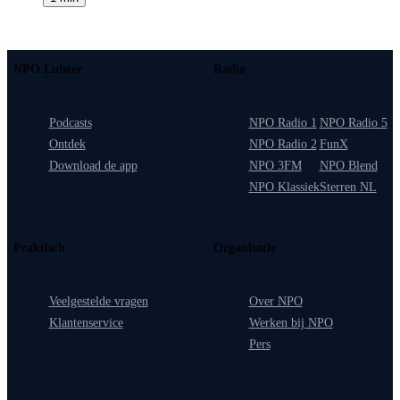
NPO Luister
Radio
Podcasts
NPO Radio 1
NPO Radio 5
Ontdek
NPO Radio 2
FunX
Download de app
NPO 3FM
NPO Blend
NPO Klassiek
Sterren NL
Praktisch
Organisatie
Veelgestelde vragen
Over NPO
Klantenservice
Werken bij NPO
Pers