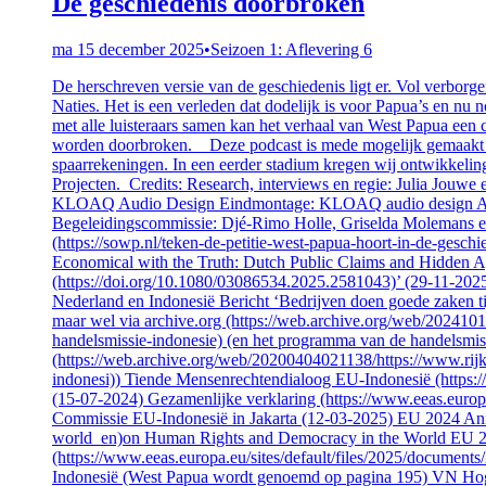
De geschiedenis doorbroken
ma 15 december 2025
•
Seizoen 1: Aflevering 6
De herschreven versie van de geschiedenis ligt er. Vol verbor
Naties. Het is een verleden dat dodelijk is voor Papua’s en nu no
met alle luisteraars samen kan het verhaal van West Papua een 
worden doorbroken. Deze podcast is mede mogelijk gemaakt do
spaarrekeningen. In een eerder stadium kregen wij ontwikkeli
Projecten. Credits: Research, interviews en regie: Julia Jouw
KLOAQ Audio Design Eindmontage: KLOAQ audio design Artw
Begeleidingscommissie: Djé-Rimo Holle, Griselda Molemans en 
(https://sowp.nl/teken-de-petitie-west-papua-hoort-in-de-gesc
Economical with the Truth: Dutch Public Claims and Hidden 
(https://doi.org/10.1080/03086534.2025.2581043)’ (29-11-2025
Nederland en Indonesië Bericht ‘Bedrijven doen goede zaken ti
maar wel via archive.org (https://web.archive.org/web/202410
handelsmissie-indonesie) (en het programma van de handelsmis
(https://web.archive.org/web/20200404021138/https://www.rijk
indonesi)) Tiende Mensenrechtendialoog EU-Indonesië (https:/
(15-07-2024) Gezamenlijke verklaring (https://www.eeas.europ
Commissie EU-Indonesië in Jakarta (12-03-2025) EU 2024 Ann
world_en)on Human Rights and Democracy in the World EU 
(https://www.eeas.europa.eu/sites/default/files/2025/d
Indonesië (West Papua wordt genoemd op pagina 195) VN Hoge