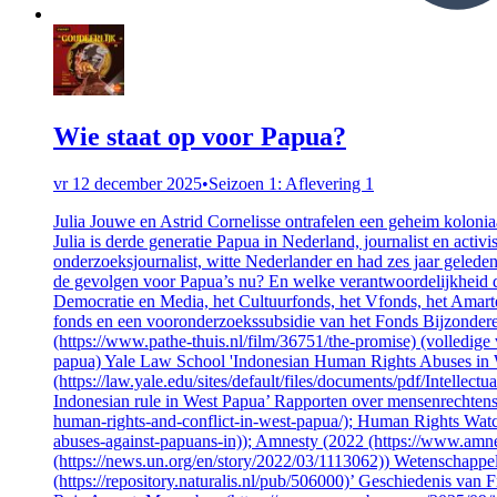
Wie staat op voor Papua?
vr 12 december 2025
•
Seizoen 1: Aflevering 1
Julia Jouwe en Astrid Cornelisse ontrafelen een geheim kolonia
Julia is derde generatie Papua in Nederland, journalist en activ
onderzoeksjournalist, witte Nederlander en had zes jaar geled
de gevolgen voor Papua’s nu? En welke verantwoordelijkheid 
Democratie en Media, het Cultuurfonds, het Vfonds, het Amart
fonds en een vooronderzoekssubsidie van het Fonds Bijzondere 
(https://www.pathe-thuis.nl/film/36751/the-promise) (volledi
papua) Yale Law School 'Indonesian Human Rights Abuses in 
(https://law.yale.edu/sites/default/files/documents/pdf/Intelle
Indonesian rule in West Papua’ Rapporten over mensenrechtens
human-rights-and-conflict-in-west-papua/); Human Rights Watch 
abuses-against-papuans-in)); Amnesty (2022 (https://www.a
(https://news.un.org/en/story/2022/03/1113062)) Wetenschappeli
(https://repository.naturalis.nl/pub/506000)’ Geschiedenis va