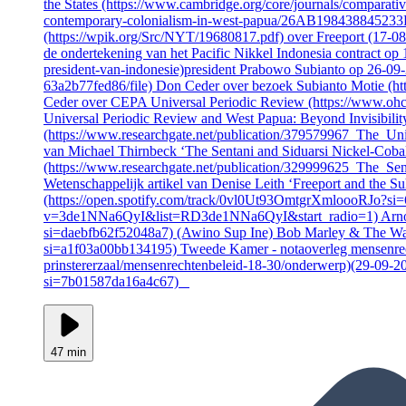
the States (https://www.cambridge.org/core/journals/comparative-
contemporary-colonialism-in-west-papua/26AB198438845233
(https://wpik.org/Src/NYT/19680817.pdf) over Freeport (17-0
de ondertekening van het Pacific Nikkel Indonesia contract op
president-van-indonesie)president Prabowo Subianto op 26-0
63a2b77fed86/file) Don Ceder over bezoek Subianto Motie 
Ceder over CEPA Universal Periodic Review (https://www.ohchr
Universal Periodic Review and West Papua: Beyond Invisibilit
(https://www.researchgate.net/publication/379579967_The_Uni
van Michael Thirnbeck ‘The Sentani and Siduarsi Nickel-Cobalt
(https://www.researchgate.net/publication/329999625_The_Sen
Wetenschappelijk artikel van Denise Leith ‘Freeport and the 
(https://open.spotify.com/track/0vl0Ut93OmtgrXmloooRJo?si
v=3de1NNa6QyI&list=RD3de1NNa6QyI&start_radio=1) Arnold 
si=daebfb62f52048a7) (Awino Sup Ine) Bob Marley & The W
si=a1f03a00bb134195) Tweede Kamer - notaoverleg mensenrecht
prinstererzaal/mensenrechtenbeleid-18-30/onderwerp)(29-09-2
si=7b01587da16a4c67)
47 min