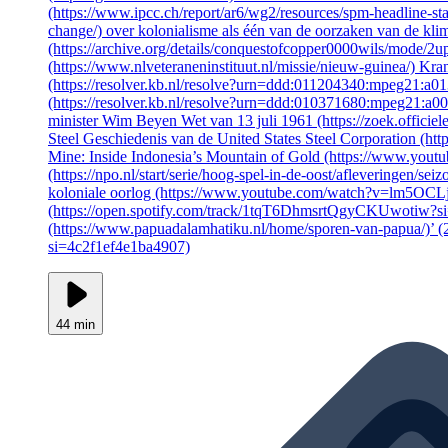
(https://www.ipcc.ch/report/ar6/wg2/resources/spm-headline-stat
change/) over kolonialisme als één van de oorzaken van de kl
(https://archive.org/details/conquestofcopper0000wils/mode/2u
(https://www.nlveteraneninstituut.nl/missie/nieuw-guinea/) Kra
(https://resolver.kb.nl/resolve?urn=ddd:011204340:mpeg21:a0
(https://resolver.kb.nl/resolve?urn=ddd:010371680:mpeg21:a0
minister Wim Beyen Wet van 13 juli 1961 (https://zoek.off
Steel Geschiedenis van de United States Steel Corporation (h
Mine: Inside Indonesia’s Mountain of Gold (https://www.yo
(https://npo.nl/start/serie/hoog-spel-in-de-oost/afleveringen
koloniale oorlog (https://www.youtube.com/watch?v=lm5OCL
(https://open.spotify.com/track/1tqT6DhmsrtQgyCKUwotiw?s
(https://www.papuadalamhatiku.nl/home/sporen-van-papua/)’
si=4c2f1ef4e1ba4907)
44 min