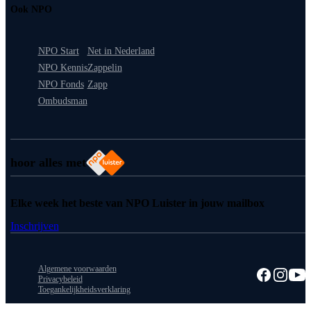
Ook NPO
NPO Start
Net in Nederland
NPO Kennis
Zappelin
NPO Fonds
Zapp
Ombudsman
hoor alles met
Elke week het beste van NPO Luister in jouw mailbox
Inschrijven
Algemene voorwaarden
Privacybeleid
Toegankelijkheidsverklaring