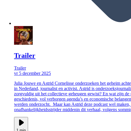
Trailer
Trailer
vr 5 december 2025
Julia Jouwe en Astrid Cornelisse onderzoeken het geheim achte
in Nederland, journalist en activist. Astrid is onderzoeksjourn
zorgvuldig uit het collectieve geheugen gewist? En wat zijn d
geschiedenis, vol verborgen agenda’s en economische belangen. 
werden onderzocht. Maar kan Astrid deze podcast wel maken, als
onafhankelijkheidsstrijder middenin dit verhaal, volgens sommig
1 min