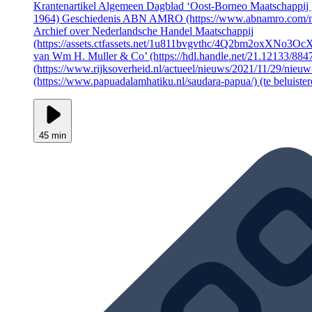
Krantenartikel Algemeen Dagblad ‘Oost-Borneo Maatschappij 
1964) Geschiedenis ABN AMRO (https://www.abnamro.com/nl/
Archief over Nederlandsche Handel Maatschappij
(https://assets.ctfassets.net/1u811bvgvthc/4Q2bm2oxXNo3
van Wm H. Muller & Co’ (https://hdl.handle.net/21.12133/8
(https://www.rijksoverheid.nl/actueel/nieuws/2021/11/29/nieu
(https://www.papuadalamhatiku.nl/saudara-papua/) (te beluister
45 min