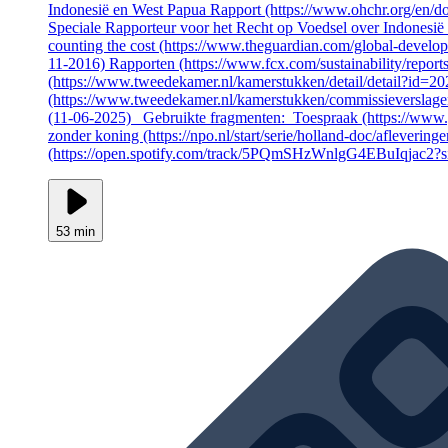
Indonesië en West Papua Rapport (https://www.ohchr.org/en/do
Speciale Rapporteur voor het Recht op Voedsel over Indonesië
counting the cost (https://www.theguardian.com/global-develo
11-2016) Rapporten (https://www.fcx.com/sustainability/reports
(https://www.tweedekamer.nl/kamerstukken/detail/detail?i
(https://www.tweedekamer.nl/kamerstukken/commissieverslag
(11-06-2025) Gebruikte fragmenten: Toespraak (https://w
zonder koning (https://npo.nl/start/serie/holland-doc/afleveri
(https://open.spotify.com/track/5PQmSHzWnlgG4EBuIqjac2?
53 min