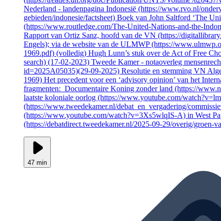
Nederland - landenpagina Indonesië (https://www.rvo.nl/onder
gebieden/indonesie/factsheet) Boek van John Saltford ‘The Un
(https://www.routledge.com/The-United-Nations-and-the-Ind
Rapport van Ortiz Sanz, hoofd van de VN (https://digitallibra
Engels); via de website van de ULMWP (https://www.ulmwp.or
1969.pdf) (volledig) Hugh Lunn’s stuk over de Act of Free Cho
search) (17-02-2023) Tweede Kamer - notaoverleg mensenrecht
id=2025A05035)(29-09-2025) Resolutie en stemming VN Algemen
1969) Het precedent voor een ‘advisory opinion’ van het Intern
fragmenten: Documentaire Koning zonder land (https://www.n
laatste koloniale oorlog (https://www.youtube.com/watch?
(https://www.tweedekamer.nl/debat_en_vergadering/commissie
(https://www.youtube.com/watch?v=3Xs5wlqIS-A) in West Pap
(https://debatdirect.tweedekamer.nl/2025-09-29/overig/groen-
47 min