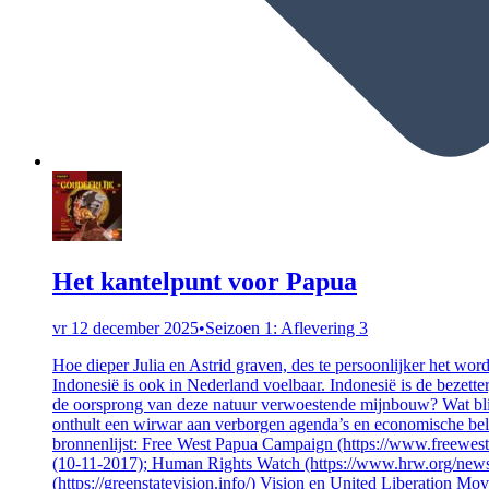
Het kantelpunt voor Papua
vr 12 december 2025
•
Seizoen 1: Aflevering 3
Hoe dieper Julia en Astrid graven, des te persoonlijker het w
Indonesië is ook in Nederland voelbaar. Indonesië is de bezett
de oorsprong van deze natuur verwoestende mijnbouw? Wat blijf
onthult een wirwar aan verborgen agenda’s en economische bel
bronnenlijst: Free West Papua Campaign (https://www.freewestpa
(10-11-2017); Human Rights Watch (https://www.hrw.org/news/
(https://greenstatevision.info/) Vision en United Liberation