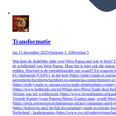
Transformatie
ma 15 december 2025
•
Seizoen 1: Aflevering 5
Wat doet de dodelijke stilte over West Papua met wie je bent? 
de achilleshiel van West Papua. Maar het is juist ook die natuur
redden. Hoeveel is de energietransitie ons waard? En waarom is
EU-Indonesië (CEPA): in het kort (https://policy.trade.ec.europ
agreements/factsheets/factsheet-eu-indonesia-comprehensive-e
(https://policy.trade.ec.europa.eu/eu-trade-relationships-count
(https://www.bothends.org/en/Whats-new/Press/Trade-deal-fuel
Verslag van het werkbezoek (https://www.tweedekamer.nl/kam
Tweede Kamer (waar Papoea-Nieuw-Guinea staat, wordt West P
(https://ieefa.org/resources/indonesias-nickel-companies-nee
(https://kuleuven.sim2.be/full-documentary-made-in-europe-f
Nederland - landenpagina (https://www.rvo.nl/onderwerpen/lan