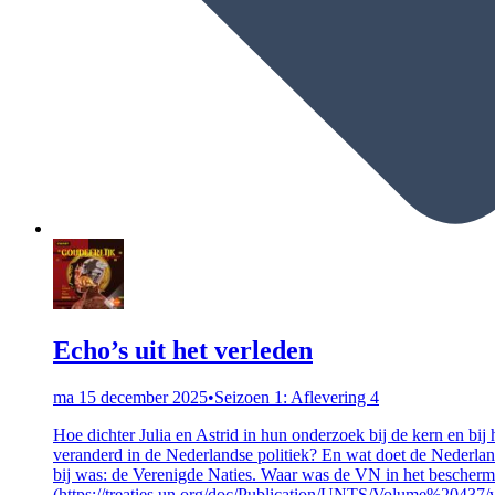
Echo’s uit het verleden
ma 15 december 2025
•
Seizoen 1: Aflevering 4
Hoe dichter Julia en Astrid in hun onderzoek bij de kern en bij 
veranderd in de Nederlandse politiek? En wat doet de Nederlands
bij was: de Verenigde Naties. Waar was de VN in het bescherm
(https://treaties.un.org/doc/Publication/UNTS/Volume%20437/