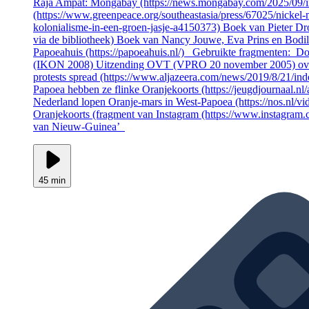
Raja Ampat: Mongabay (https://news.mongabay.com/2025/09/in
(https://www.greenpeace.org/southeastasia/press/67025/nickel-
kolonialisme-in-een-groen-jasje-a4150373) Boek van Pieter Dro
via de bibliotheek) Boek van Nancy Jouwe, Eva Prins en Bodil A
Papoeahuis (https://papoeahuis.nl/) Gebruikte fragmenten: D
(IKON 2008) Uitzending OVT (VPRO 20 november 2005) over Dr
protests spread (https://www.aljazeera.com/news/2019/8/21/ind
Papoea hebben ze flinke Oranjekoorts (https://jeugdjournaal.n
Nederland lopen Oranje-mars in West-Papoea (https://nos.nl/
Oranjekoorts (fragment van Instagram (https://www.instagram
van Nieuw-Guinea’
45 min