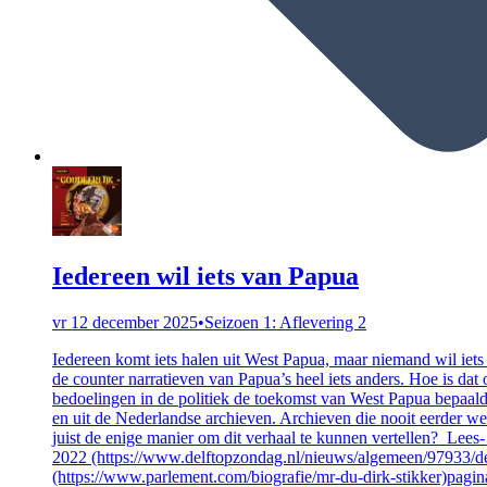
Iedereen wil iets van Papua
vr 12 december 2025
•
Seizoen 1: Aflevering 2
Iedereen komt iets halen uit West Papua, maar niemand wil iets
de counter narratieven van Papua’s heel iets anders. Hoe is dat
bedoelingen in de politiek de toekomst van West Papua bepaald
en uit de Nederlandse archieven. Archieven die nooit eerder werd
juist de enige manier om dit verhaal te kunnen vertellen? Lee
2022 (https://www.delftopzondag.nl/nieuws/algemeen/97933/de
(https://www.parlement.com/biografie/mr-du-dirk-stikker)pagina 