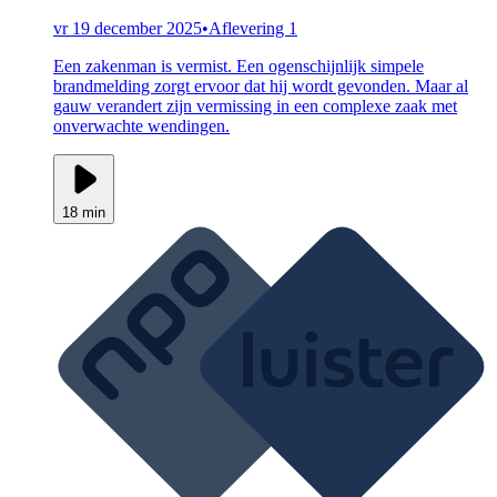
vr 19 december 2025
•
Aflevering 1
Een zakenman is vermist. Een ogenschijnlijk simpele
brandmelding zorgt ervoor dat hij wordt gevonden. Maar al
gauw verandert zijn vermissing in een complexe zaak met
onverwachte wendingen.
18 min