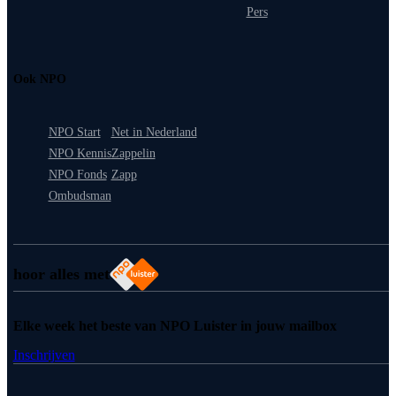
Pers
Ook NPO
NPO Start
Net in Nederland
NPO Kennis
Zappelin
NPO Fonds
Zapp
Ombudsman
hoor alles met
Elke week het beste van NPO Luister in jouw mailbox
Inschrijven