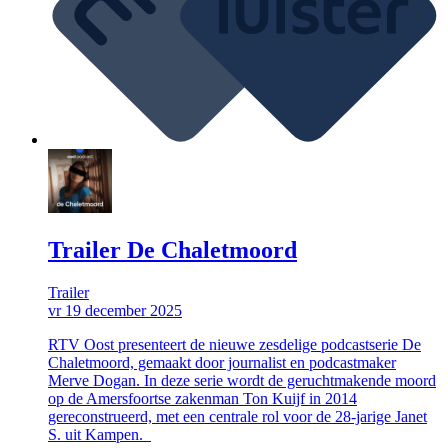
Trailer De Chaletmoord
Trailer
vr 19 december 2025
RTV Oost presenteert de nieuwe zesdelige podcastserie De
Chaletmoord, gemaakt door journalist en podcastmaker
Merve Dogan. In deze serie wordt de geruchtmakende moord
op de Amersfoortse zakenman Ton Kuijf in 2014
gereconstrueerd, met een centrale rol voor de 28-jarige Janet
S. uit Kampen.