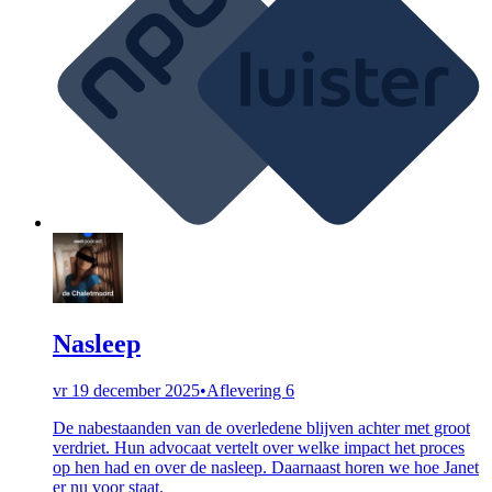
Nasleep
vr 19 december 2025
•
Aflevering 6
De nabestaanden van de overledene blijven achter met groot
verdriet. Hun advocaat vertelt over welke impact het proces
op hen had en over de nasleep. Daarnaast horen we hoe Janet
er nu voor staat.