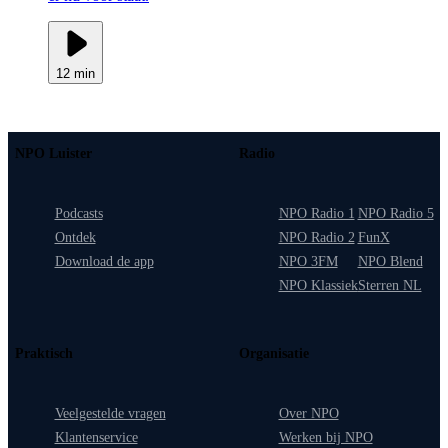
12 min
NPO Luister
Radio
Podcasts
NPO Radio 1
NPO Radio 5
Ontdek
NPO Radio 2
FunX
Download de app
NPO 3FM
NPO Blend
NPO Klassiek
Sterren NL
Praktisch
Organisatie
Veelgestelde vragen
Over NPO
Klantenservice
Werken bij NPO