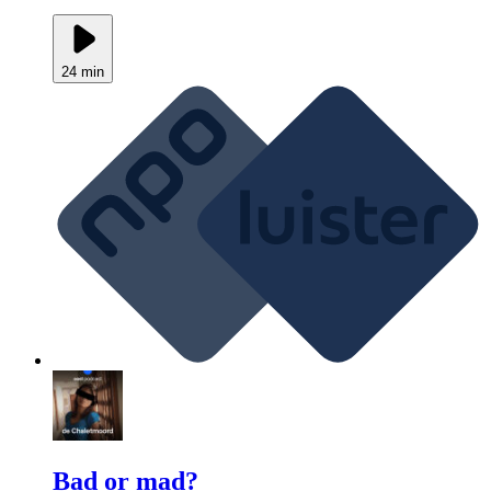
24 min
Bad or mad?