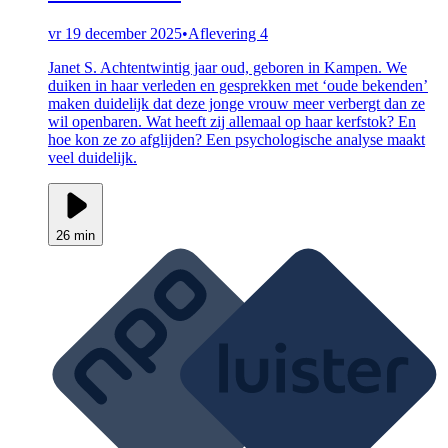
vr 19 december 2025
•
Aflevering 4
Janet S. Achtentwintig jaar oud, geboren in Kampen. We
duiken in haar verleden en gesprekken met ‘oude bekenden’
maken duidelijk dat deze jonge vrouw meer verbergt dan ze
wil openbaren. Wat heeft zij allemaal op haar kerfstok? En
hoe kon ze zo afglijden? Een psychologische analyse maakt
veel duidelijk.
26 min