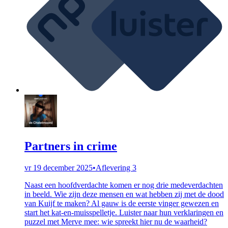
Partners in crime
vr 19 december 2025
•
Aflevering 3
Naast een hoofdverdachte komen er nog drie medeverdachten
in beeld. Wie zijn deze mensen en wat hebben zij met de dood
van Kuijf te maken? Al gauw is de eerste vinger gewezen en
start het kat-en-muisspelletje. Luister naar hun verklaringen en
puzzel met Merve mee: wie spreekt hier nu de waarheid?