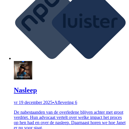
Nasleep
vr 19 december 2025
•
Aflevering 6
De nabestaanden van de overledene blijven achter met groot
verdriet. Hun advocaat vertelt over welke impact het proces
op hen had en over de nasleep. Daarnaast horen we hoe Janet
er nu voor staat.