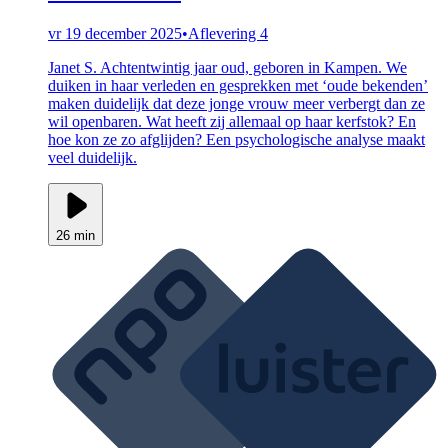
vr 19 december 2025
•
Aflevering 4
Janet S. Achtentwintig jaar oud, geboren in Kampen. We
duiken in haar verleden en gesprekken met ‘oude bekenden’
maken duidelijk dat deze jonge vrouw meer verbergt dan ze
wil openbaren. Wat heeft zij allemaal op haar kerfstok? En
hoe kon ze zo afglijden? Een psychologische analyse maakt
veel duidelijk.
26 min