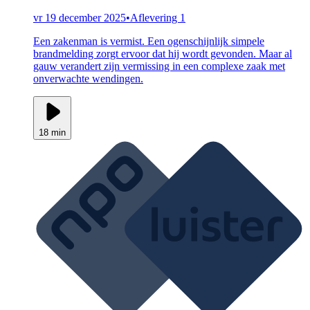
vr 19 december 2025
•
Aflevering 1
Een zakenman is vermist. Een ogenschijnlijk simpele
brandmelding zorgt ervoor dat hij wordt gevonden. Maar al
gauw verandert zijn vermissing in een complexe zaak met
onverwachte wendingen.
18 min