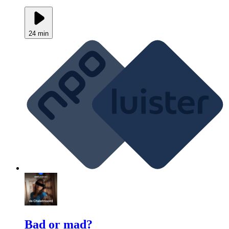
24 min
Bad or mad?