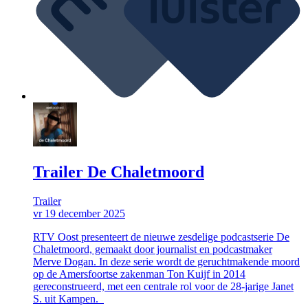
Trailer De Chaletmoord
Trailer
vr 19 december 2025
RTV Oost presenteert de nieuwe zesdelige podcastserie De
Chaletmoord, gemaakt door journalist en podcastmaker
Merve Dogan. In deze serie wordt de geruchtmakende moord
op de Amersfoortse zakenman Ton Kuijf in 2014
gereconstrueerd, met een centrale rol voor de 28-jarige Janet
S. uit Kampen.