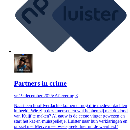
Partners in crime
vr 19 december 2025
•
Aflevering 3
Naast een hoofdverdachte komen er nog drie medeverdachten
in beeld. Wie zijn deze mensen en wat hebben zij met de dood
van Kuijf te maken? Al gauw is de eerste vinger gewezen en
start het kat-en-muisspelletje. Luister naar hun verklaringen en
puzzel met Merve mee: wie spreekt hier nu de waarheid?