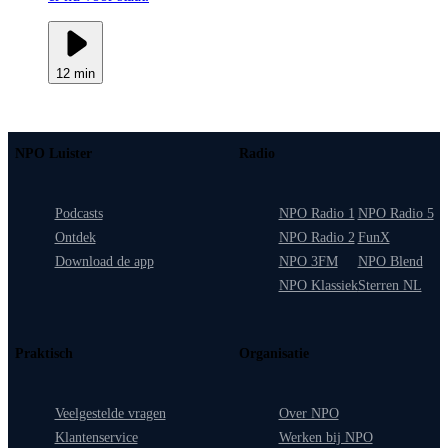
12 min
NPO Luister
Radio
Podcasts
NPO Radio 1
NPO Radio 5
Ontdek
NPO Radio 2
FunX
Download de app
NPO 3FM
NPO Blend
NPO Klassiek
Sterren NL
Praktisch
Organisatie
Veelgestelde vragen
Over NPO
Klantenservice
Werken bij NPO