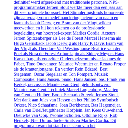
definitief werd afgerekend met traditionele patronen. NPS-
programmamaker Jeroen Stout werkte meer dan een jaar aan
dit zeer originele hoorspel. Het Stimuleringsfonds honoreerde
zijn aanvraag voor medefinanciering, acteurs van naam en
faam als Jacob Derwig en Bram van der Vlugt wilden
meewerken en hij kon rekenen op de professionele
begeleiding van hoorspel-expert Marlies Cordia. Acteurs:
Jeroen Spitzenberger als Lee de Forest Marcel Hensema als
Hugo Gernsback Jacob Derwig als Harry P. Davis Bram van
der Vlugt als Theodore Vail Westinghouse Beatrice van der
Poel als Nora de Forest Arthur Japin als Sidney Meyers Hans
Karsenbarg als voorzitter Onderzoekscommissie Jacques de
Faber, Timo Ottevanger, Maurice Weermijer en Renato Proper
als de krantenjongens. En verder: Rein Edzard, Bert
Stegeman, Oscar Siegelaar en Ton Pompert. Muziek
Compositie: Hans Jansen, piano: Hans Jansen, bas: Frank van
Berkel, percussie: Maarten van Gent, geluidsontwerp:
Maarten van Gent. Techniek Marcel Lugtenborg, Maarten
van Gent en Huibert Boon. Scenario & regie Jeroen Stout.
Met dank aan Jules van Hessen en het Philips Symfonisch
Orkest, Nico Schaafsma, Joan Berkhemer, Bas Hagemeijer,
Carla van Driel/Jeugdtheater Hofplein, Jan Kees Ouwehand,
Dieuwke van Ooij, Yvonne Scholten, Ottoline Rijks, Rob
Heukels, Niel Duran, Ineke Smits en Marlies Cordia. Dit
programma kwam tot stand met steun van het