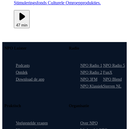
Stimuleringsfonds Culturele Omroepprodukties.
47 min
NPO Luister
Radio
Podcasts
NPO Radio 1
NPO Radio 5
Ontdek
NPO Radio 2
FunX
Download de app
NPO 3FM
NPO Blend
NPO Klassiek
Sterren NL
Praktisch
Organisatie
Veelgestelde vragen
Over NPO