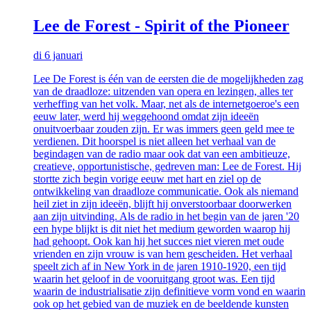
Lee de Forest - Spirit of the Pioneer
di 6 januari
Lee De Forest is één van de eersten die de mogelijkheden zag
van de draadloze: uitzenden van opera en lezingen, alles ter
verheffing van het volk. Maar, net als de internetgoeroe's een
eeuw later, werd hij weggehoond omdat zijn ideeën
onuitvoerbaar zouden zijn. Er was immers geen geld mee te
verdienen. Dit hoorspel is niet alleen het verhaal van de
begindagen van de radio maar ook dat van een ambitieuze,
creatieve, opportunistische, gedreven man: Lee de Forest. Hij
stortte zich begin vorige eeuw met hart en ziel op de
ontwikkeling van draadloze communicatie. Ook als niemand
heil ziet in zijn ideeën, blijft hij onverstoorbaar doorwerken
aan zijn uitvinding. Als de radio in het begin van de jaren '20
een hype blijkt is dit niet het medium geworden waarop hij
had gehoopt. Ook kan hij het succes niet vieren met oude
vrienden en zijn vrouw is van hem gescheiden. Het verhaal
speelt zich af in New York in de jaren 1910-1920, een tijd
waarin het geloof in de vooruitgang groot was. Een tijd
waarin de industrialisatie zijn definitieve vorm vond en waarin
ook op het gebied van de muziek en de beeldende kunsten