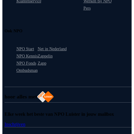
Klantenservice
Werken bij NPO
Pers
Ook NPO
NPO Start
Net in Nederland
NPO Kennis
Zappelin
NPO Fonds
Zapp
Ombudsman
hoor alles met
Elke week het beste van NPO Luister in jouw mailbox
Inschrijven