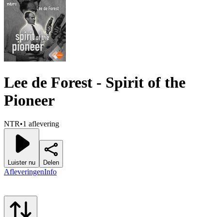
Lee de Forest - Spirit of the
Pioneer
NTR
•
1 aflevering
Luister nu
Delen
Afleveringen
Info