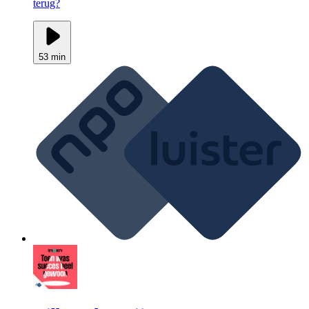
terug?
53 min