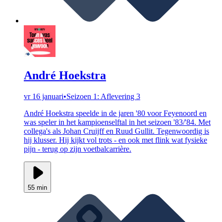
André Hoekstra
vr 16 januari
•
Seizoen 1: Aflevering 3
André Hoekstra speelde in de jaren '80 voor Feyenoord en
was speler in het kampioenselftal in het seizoen '83/'84. Met
collega's als Johan Cruijff en Ruud Gullit. Tegenwoordig is
hij klusser. Hij kijkt vol trots - en ook met flink wat fysieke
pijn - terug op zijn voetbalcarrière.
55 min