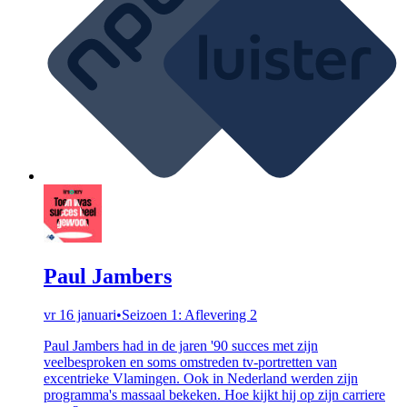
Paul Jambers
vr 16 januari
•
Seizoen 1: Aflevering 2
Paul Jambers had in de jaren '90 succes met zijn
veelbesproken en soms omstreden tv-portretten van
excentrieke Vlamingen. Ook in Nederland werden zijn
programma's massaal bekeken. Hoe kijkt hij op zijn carriere