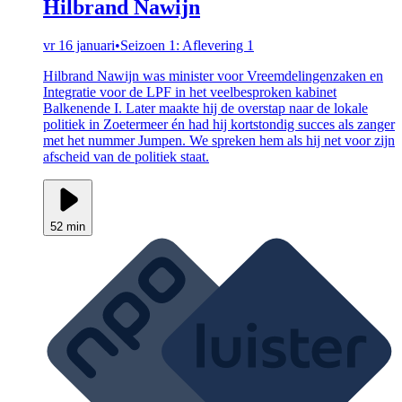
Hilbrand Nawijn
vr 16 januari
•
Seizoen 1: Aflevering 1
Hilbrand Nawijn was minister voor Vreemdelingenzaken en
Integratie voor de LPF in het veelbesproken kabinet
Balkenende I. Later maakte hij de overstap naar de lokale
politiek in Zoetermeer én had hij kortstondig succes als zanger
met het nummer Jumpen. We spreken hem als hij net voor zijn
afscheid van de politiek staat.
52 min