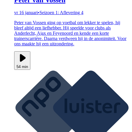
vr 16 januari
•
Seizoen 1: Aflevering 4
Peter van Vossen ging op voetbal om lekker te spelen, hij
bleef altijd een liefhebber. Hij speelde voor clubs als
Anderlecht, Ajax en Feyenoord en kende een korte
trainerscarrière. Daarna verdween hij in de anonimiteit. Voor
ons maakte hij een uitzondering.
54 min