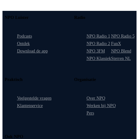
NPO Luister
Radio
Podcasts
NPO Radio 1
NPO Radio 5
Ontdek
NPO Radio 2
FunX
Download de app
NPO 3FM
NPO Blend
NPO Klassiek
Sterren NL
Praktisch
Organisatie
Veelgestelde vragen
Over NPO
Klantenservice
Werken bij NPO
Pers
Ook NPO