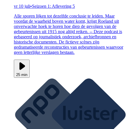
vr 10 juli
•
Seizoen 1: Aflevering 5
Alle sporen lijken tot dezelfde conclusie te leiden. Maar
voordat de waarheid boven water komt, krijgt Roeland uit
onverwachte hoek te horen hoe diep de gevolgen van de
gebeurtenissen uit 1915 nog altijd reiken. -- Deze podcast is
gebaseerd op journalistiek onderzoek, archiefbronnen en
historische documenten. De fictieve scènes zijn
gedramatiseerde reconstructies van gebeurtenissen waarvoor
geen letterlijke verslagen bestaan.
25 min