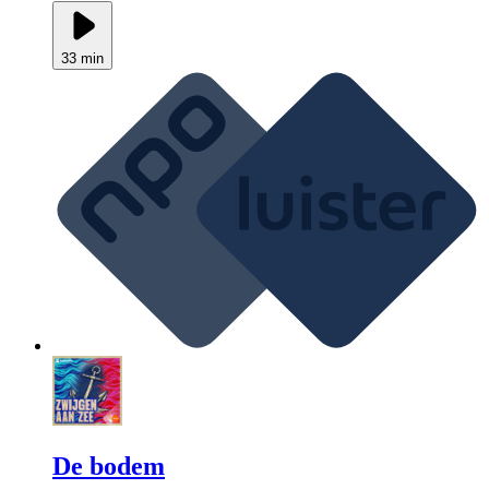
33 min
De bodem