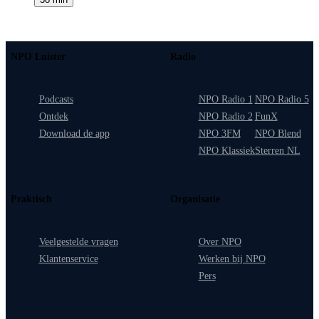
NPO Luister
Radio
Podcasts
NPO Radio 1
NPO Radio 5
Ontdek
NPO Radio 2
FunX
Download de app
NPO 3FM
NPO Blend
NPO Klassiek
Sterren NL
Praktisch
Organisatie
Veelgestelde vragen
Over NPO
Klantenservice
Werken bij NPO
Pers