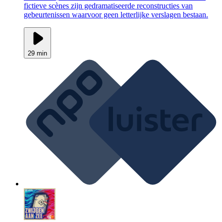
fictieve scènes zijn gedramatiseerde reconstructies van
gebeurtenissen waarvoor geen letterlijke verslagen bestaan.
29 min