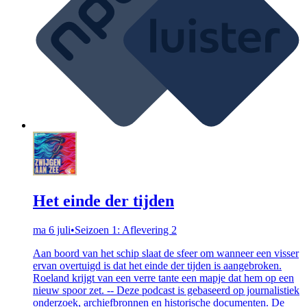
Het einde der tijden
ma 6 juli
•
Seizoen 1: Aflevering 2
Aan boord van het schip slaat de sfeer om wanneer een visser
ervan overtuigd is dat het einde der tijden is aangebroken.
Roeland krijgt van een verre tante een mapje dat hem op een
nieuw spoor zet. -- Deze podcast is gebaseerd op journalistiek
onderzoek, archiefbronnen en historische documenten. De