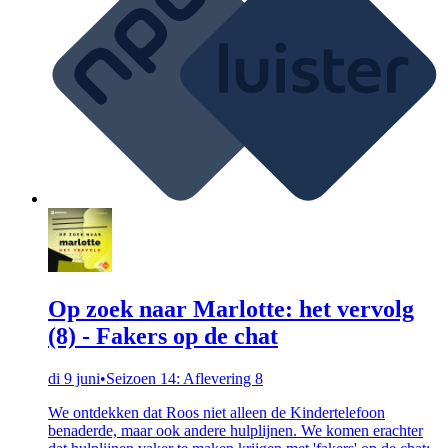
Op zoek naar Marlotte: het vervolg
(8) - Fakers op de chat
di 9 juni
•
Seizoen 14: Aflevering 8
We ontdekken dat Roos niet alleen de Kindertelefoon
benaderde, maar ook andere hulplijnen. We komen erachter