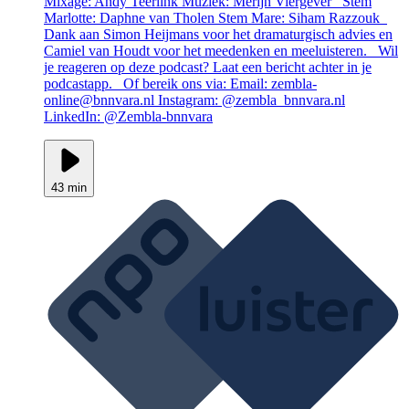
Mixage: Andy Teerlink Muziek: Merijn Viergever Stem
Marlotte: Daphne van Tholen Stem Mare: Siham Razzouk
Dank aan Simon Heijmans voor het dramaturgisch advies en
Camiel van Houdt voor het meedenken en meeluisteren. Wil
je reageren op deze podcast? Laat een bericht achter in je
podcastapp. Of bereik ons via: Email: zembla-
online@bnnvara.nl Instagram: @zembla_bnnvara.nl
LinkedIn: @Zembla-bnnvara
43 min