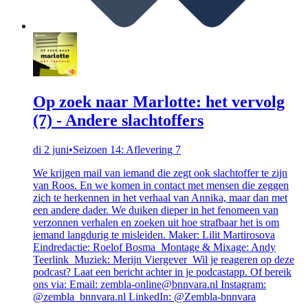
Op zoek naar Marlotte: het vervolg
(7) - Andere slachtoffers
di 2 juni
•
Seizoen 14: Aflevering 7
We krijgen mail van iemand die zegt ook slachtoffer te zijn
van Roos. En we komen in contact met mensen die zeggen
zich te herkennen in het verhaal van Annika, maar dan met
een andere dader. We duiken dieper in het fenomeen van
verzonnen verhalen en zoeken uit hoe strafbaar het is om
iemand langdurig te misleiden. Maker: Lilit Martirosova
Eindredactie: Roelof Bosma Montage & Mixage: Andy
Teerlink Muziek: Merijn Viergever Wil je reageren op deze
podcast? Laat een bericht achter in je podcastapp. Of bereik
ons via: Email: zembla-online@bnnvara.nl Instagram:
@zembla_bnnvara.nl LinkedIn: @Zembla-bnnvara