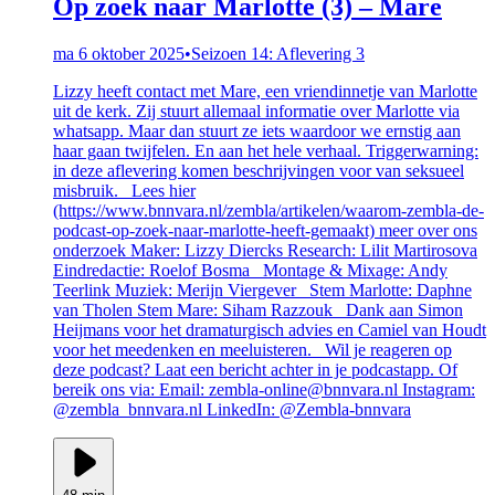
Op zoek naar Marlotte (3) – Mare
ma 6 oktober 2025
•
Seizoen 14: Aflevering 3
Lizzy heeft contact met Mare, een vriendinnetje van Marlotte
uit de kerk. Zij stuurt allemaal informatie over Marlotte via
whatsapp. Maar dan stuurt ze iets waardoor we ernstig aan
haar gaan twijfelen. En aan het hele verhaal. Triggerwarning:
in deze aflevering komen beschrijvingen voor van seksueel
misbruik. Lees hier
(https://www.bnnvara.nl/zembla/artikelen/waarom-zembla-de-
podcast-op-zoek-naar-marlotte-heeft-gemaakt) meer over ons
onderzoek Maker: Lizzy Diercks Research: Lilit Martirosova
Eindredactie: Roelof Bosma Montage & Mixage: Andy
Teerlink Muziek: Merijn Viergever Stem Marlotte: Daphne
van Tholen Stem Mare: Siham Razzouk Dank aan Simon
Heijmans voor het dramaturgisch advies en Camiel van Houdt
voor het meedenken en meeluisteren. Wil je reageren op
deze podcast? Laat een bericht achter in je podcastapp. Of
bereik ons via: Email: zembla-online@bnnvara.nl Instagram:
@zembla_bnnvara.nl LinkedIn: @Zembla-bnnvara