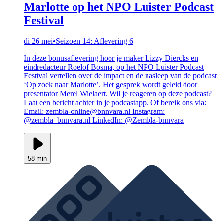
Marlotte op het NPO Luister Podcast
Festival
di 26 mei
•
Seizoen 14: Aflevering 6
In deze bonusaflevering hoor je maker Lizzy Diercks en
eindredacteur Roelof Bosma, op het NPO Luister Podcast
Festival vertellen over de impact en de nasleep van de podcast
‘Op zoek naar Marlotte’. Het gesprek wordt geleid door
presentator Merel Wielaert. Wil je reageren op deze podcast?
Laat een bericht achter in je podcastapp. Of bereik ons via:
Email: zembla-online@bnnvara.nl Instagram:
@zembla_bnnvara.nl LinkedIn: @Zembla-bnnvara
58 min