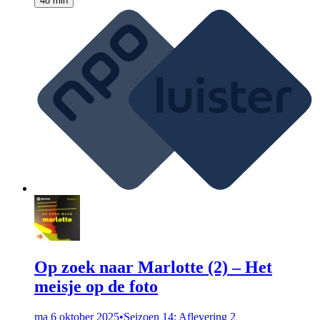
48 min
Op zoek naar Marlotte (2) – Het
meisje op de foto
ma 6 oktober 2025
•
Seizoen 14: Aflevering 2