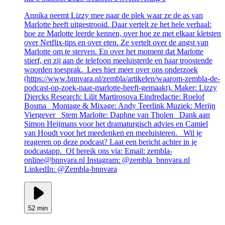
Annika neemt Lizzy mee naar de plek waar ze de as van
Marlotte heeft uitgestrooid. Daar vertelt ze het hele verhaal:
hoe ze Marlotte leerde kennen, over hoe ze met elkaar kletsten
over Netflix-tips en over eten. Ze vertelt over de angst van
Marlotte om te sterven. En over het moment dat Marlotte
stierf, en zij aan de telefoon meeluisterde en haar troostende
woorden toesprak. Lees hier meer over ons onderzoek
(https://www.bnnvara.nl/zembla/artikelen/waarom-zembla-de-
podcast-op-zoek-naar-marlotte-heeft-gemaakt). Maker: Lizzy
Diercks Research: Lilit Martirosova Eindredactie: Roelof
Bosma Montage & Mixage: Andy Teerlink Muziek: Merijn
Viergever Stem Marlotte: Daphne van Tholen Dank aan
Simon Heijmans voor het dramaturgisch advies en Camiel
van Houdt voor het meedenken en meeluisteren. Wil je
reageren op deze podcast? Laat een bericht achter in je
podcastapp. Of bereik ons via: Email: zembla-
online@bnnvara.nl Instagram: @zembla_bnnvara.nl
LinkedIn: @Zembla-bnnvara
52 min