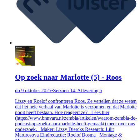
Op zoek naar Marlotte (5) - Roos
do 9 oktober 2025
•
Seizoen 14: Aflevering 5
Lizzy en Roelof confronteren Roos. Ze vertellen dat ze weten
dat het hele verhaal van Marlotte is verzonnen en dat Marlotte
nooit heeft bestaan. Hoe reageert ze? Lees hier
(https://www.bnnvara.nl/zembla/artikelen/waarom-zembla-de-
podcast-op-zoek-naar-marlotte-heeft-gemaakt) meer over ons
onderzoek. Maker: Lizzy Diercks Research: Lilit
Martirosova Eindredactie: Roelof Bosma Montage &