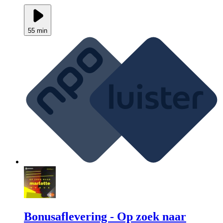
55 min
Bonusaflevering - Op zoek naar