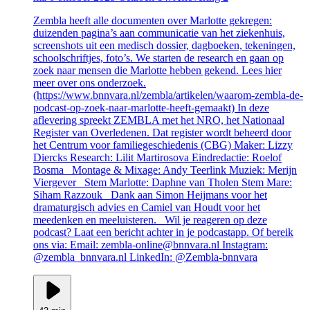
Zembla heeft alle documenten over Marlotte gekregen:
duizenden pagina’s aan communicatie van het ziekenhuis,
screenshots uit een medisch dossier, dagboeken, tekeningen,
schoolschriftjes, foto’s. We starten de research en gaan op
zoek naar mensen die Marlotte hebben gekend. Lees hier
meer over ons onderzoek.
(https://www.bnnvara.nl/zembla/artikelen/waarom-zembla-de-
podcast-op-zoek-naar-marlotte-heeft-gemaakt) In deze
aflevering spreekt ZEMBLA met het NRO, het Nationaal
Register van Overledenen. Dat register wordt beheerd door
het Centrum voor familiegeschiedenis (CBG) Maker: Lizzy
Diercks Research: Lilit Martirosova Eindredactie: Roelof
Bosma Montage & Mixage: Andy Teerlink Muziek: Merijn
Viergever Stem Marlotte: Daphne van Tholen Stem Mare:
Siham Razzouk Dank aan Simon Heijmans voor het
dramaturgisch advies en Camiel van Houdt voor het
meedenken en meeluisteren. Wil je reageren op deze
podcast? Laat een bericht achter in je podcastapp. Of bereik
ons via: Email: zembla-online@bnnvara.nl Instagram:
@zembla_bnnvara.nl LinkedIn: @Zembla-bnnvara