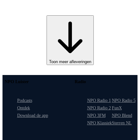
Toon meer afleveringen
NPO Luister
Radio
Podcasts
NPO Radio 1
NPO Radio 5
Ontdek
NPO Radio 2
FunX
Download de app
NPO 3FM
NPO Blend
NPO Klassiek
Sterren NL