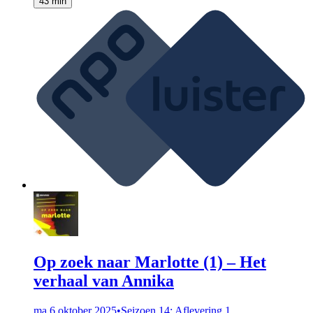
43 min
Op zoek naar Marlotte (1) – Het
verhaal van Annika
ma 6 oktober 2025
•
Seizoen 14: Aflevering 1