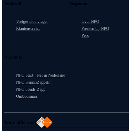
Praktisch
Organisatie
Veelgestelde vragen
Over NPO
Klantenservice
Werken bij NPO
Pers
Ook NPO
NPO Start
Net in Nederland
NPO Kennis
Zappelin
NPO Fonds
Zapp
Ombudsman
hoor alles met