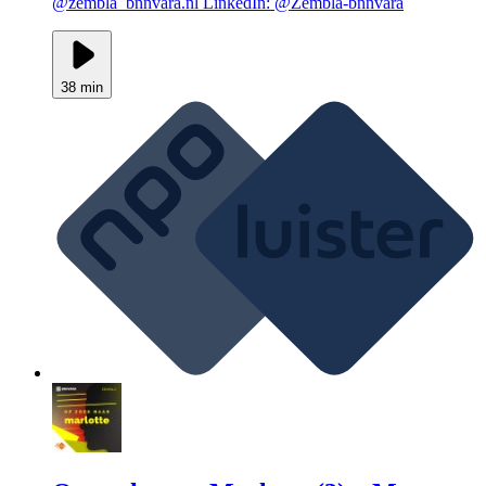
@zembla_bnnvara.nl LinkedIn: @Zembla-bnnvara
38 min