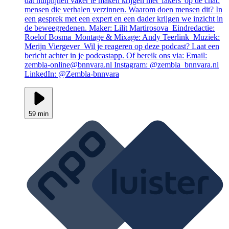
dat hulplijnen vaker te maken krijgen met 'fakers' op de chat:
mensen die verhalen verzinnen. Waarom doen mensen dit? In
een gesprek met een expert en een dader krijgen we inzicht in
de beweegredenen. Maker: Lilit Martirosova Eindredactie:
Roelof Bosma Montage & Mixage: Andy Teerlink Muziek:
Merijn Viergever Wil je reageren op deze podcast? Laat een
bericht achter in je podcastapp. Of bereik ons via: Email:
zembla-online@bnnvara.nl Instagram: @zembla_bnnvara.nl
LinkedIn: @Zembla-bnnvara
59 min