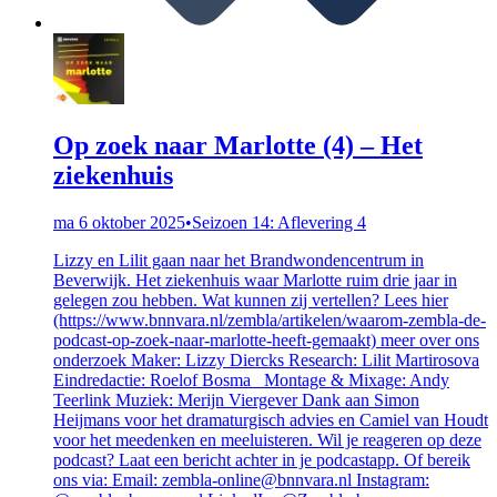
Op zoek naar Marlotte (4) – Het
ziekenhuis
ma 6 oktober 2025
•
Seizoen 14: Aflevering 4
Lizzy en Lilit gaan naar het Brandwondencentrum in
Beverwijk. Het ziekenhuis waar Marlotte ruim drie jaar in
gelegen zou hebben. Wat kunnen zij vertellen? Lees hier
(https://www.bnnvara.nl/zembla/artikelen/waarom-zembla-de-
podcast-op-zoek-naar-marlotte-heeft-gemaakt) meer over ons
onderzoek Maker: Lizzy Diercks Research: Lilit Martirosova
Eindredactie: Roelof Bosma Montage & Mixage: Andy
Teerlink Muziek: Merijn Viergever Dank aan Simon
Heijmans voor het dramaturgisch advies en Camiel van Houdt
voor het meedenken en meeluisteren. Wil je reageren op deze
podcast? Laat een bericht achter in je podcastapp. Of bereik
ons via: Email: zembla-online@bnnvara.nl Instagram: