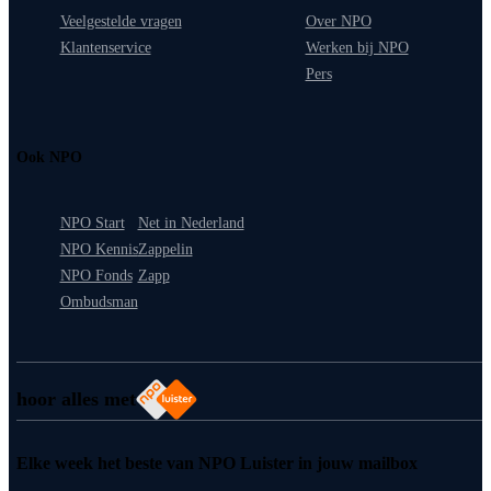
Veelgestelde vragen
Over NPO
Klantenservice
Werken bij NPO
Pers
Ook NPO
NPO Start
Net in Nederland
NPO Kennis
Zappelin
NPO Fonds
Zapp
Ombudsman
hoor alles met
Elke week het beste van NPO Luister in jouw mailbox