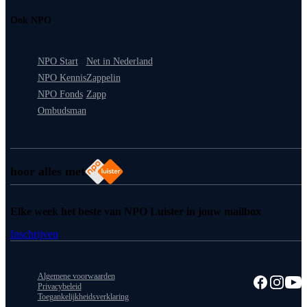
Ook NPO
NPO Start
Net in Nederland
NPO Kennis
Zappelin
NPO Fonds
Zapp
Ombudsman
hoor alles met
Elke week het beste van NPO Luister in jouw mailbox
Inschrijven
Algemene voorwaarden
Privacybeleid
Toegankelijkheidsverklaring