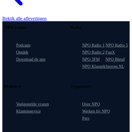
Bekijk alle afleveringen
NPO Luister
Radio
Podcasts
NPO Radio 1
NPO Radio 5
Ontdek
NPO Radio 2
FunX
Download de app
NPO 3FM
NPO Blend
NPO Klassiek
Sterren NL
Praktisch
Organisatie
Veelgestelde vragen
Over NPO
Klantenservice
Werken bij NPO
Pers