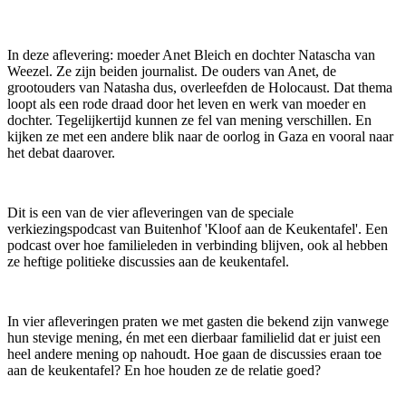
In deze aflevering: moeder Anet Bleich en dochter Natascha van
Weezel. Ze zijn beiden journalist. De ouders van Anet, de
grootouders van Natasha dus, overleefden de Holocaust. Dat thema
loopt als een rode draad door het leven en werk van moeder en
dochter. Tegelijkertijd kunnen ze fel van mening verschillen. En
kijken ze met een andere blik naar de oorlog in Gaza en vooral naar
het debat daarover.
Dit is een van de vier afleveringen van de speciale
verkiezingspodcast van Buitenhof 'Kloof aan de Keukentafel'. Een
podcast over hoe familieleden in verbinding blijven, ook al hebben
ze heftige politieke discussies aan de keukentafel.
In vier afleveringen praten we met gasten die bekend zijn vanwege
hun stevige mening, én met een dierbaar familielid dat er juist een
heel andere mening op nahoudt. Hoe gaan de discussies eraan toe
aan de keukentafel? En hoe houden ze de relatie goed?