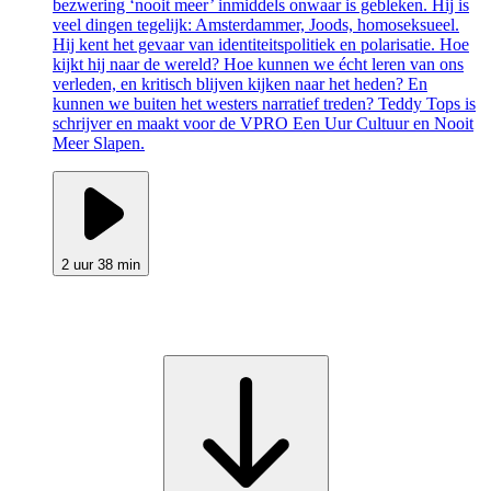
bezwering ‘nooit meer’ inmiddels onwaar is gebleken. Hij is
veel dingen tegelijk: Amsterdammer, Joods, homoseksueel.
Hij kent het gevaar van identiteitspolitiek en polarisatie. Hoe
kijkt hij naar de wereld? Hoe kunnen we écht leren van ons
verleden, en kritisch blijven kijken naar het heden? En
kunnen we buiten het westers narratief treden? Teddy Tops is
schrijver en maakt voor de VPRO Een Uur Cultuur en Nooit
Meer Slapen.
2 uur 38 min