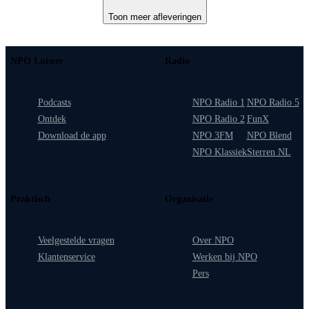
Toon meer afleveringen
NPO Luister
Radio
Podcasts
NPO Radio 1
NPO Radio 5
Ontdek
NPO Radio 2
FunX
Download de app
NPO 3FM
NPO Blend
NPO Klassiek
Sterren NL
Praktisch
Organisatie
Veelgestelde vragen
Over NPO
Klantenservice
Werken bij NPO
Pers