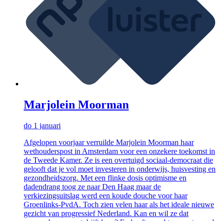
Marjolein Moorman
do 1 januari
Afgelopen voorjaar verruilde Marjolein Moorman haar
wethouderspost in Amsterdam voor een onzekere toekomst in
de Tweede Kamer. Ze is een overtuigd sociaal-democraat die
gelooft dat je vol moet investeren in onderwijs, huisvesting en
gezondheidszorg. Met een flinke dosis optimisme en
dadendrang toog ze naar Den Haag maar de
verkiezingsuitslag werd een koude douche voor haar
Groenlinks-PvdA. Toch zien velen haar als het ideale nieuwe
gezicht van progressief Nederland. Kan en wil ze dat