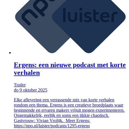
Ergens: een nieuwe podcast met korte
verhalen
Trailer
do 9 oktober 2025
Elke aflevering een verrassende mix van korte verhalen
rondom een thema. Ergens is een creatieve broedplaats waar
beginnende en ervaren makers vrijuit mogen experimenteren.
Ongemakkelijk, eerlijk en soms een tikkie chaotisch.
Gastvrouw: Vivian Vrolijk. Meer Ergens:
https://npo.nl/luister/podcasts/1295-ergens