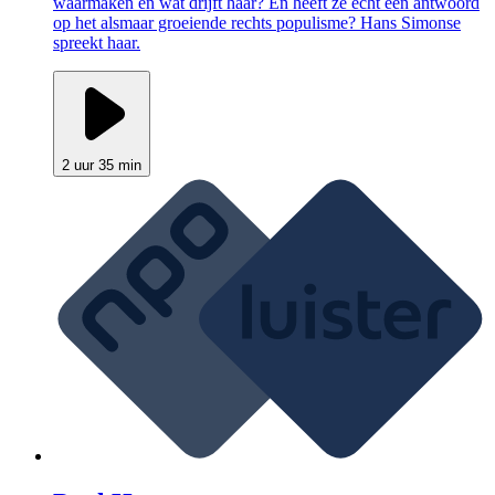
waarmaken en wat drijft haar? En heeft ze echt een antwoord
op het alsmaar groeiende rechts populisme? Hans Simonse
spreekt haar.
2 uur 35 min