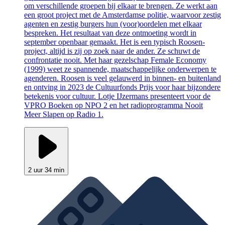
om verschillende groepen bij elkaar te brengen. Ze werkt aan
een groot project met de Amsterdamse politie, waarvoor zestig
agenten en zestig burgers hun (voor)oordelen met elkaar
bespreken. Het resultaat van deze ontmoeting wordt in
september openbaar gemaakt. Het is een typisch Roosen-
project, altijd is zij op zoek naar de ander. Ze schuwt de
confrontatie nooit. Met haar gezelschap Female Economy
(1999) weet ze spannende, maatschappelijke onderwerpen te
agenderen. Roosen is veel gelauwerd in binnen- en buitenland
en ontving in 2023 de Cultuurfonds Prijs voor haar bijzondere
betekenis voor cultuur. Lotje IJzermans presenteert voor de
VPRO Boeken op NPO 2 en het radioprogramma Nooit
Meer Slapen op Radio 1.
2 uur 34 min