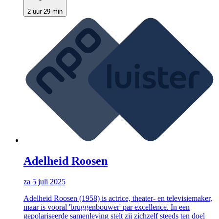
2 uur 29 min
Adelheid Roosen
za 5 juli 2025
Adelheid Roosen (1958) is actrice, theater- en televisiemaker,
maar is vooral 'bruggenbouwer' par excellence. In een
gepolariseerde samenleving stelt zij zichzelf steeds ten doel