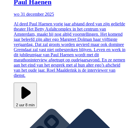
Paul Haenen
wo 31 december 2025
Al deed Paul Haenen vorig jaar afstand deed van zijn geliefde
theater Het Betty Asfaltcomplex in het centrum van
Amsterdam, maakt hij nog altijd voorstellingen. Het komend
jaar beleefd zijn alter ego Margreet Dolman haar vijftigste
verjaardag. Dat zal groots worden gevierd maar ook dominee
Gremdaat zal vast niet onbesproken blijven. Leven en werk in
dit jubileumjaar van Paul Haenen wordt met dit
marathoninterview afgetrapt op oudejaarsavond. En ze nemen
aan het eind van het gesprek met al hun alter ego’s afscheid
van het oude jaar. Roel Maalderink is de interviewer van
dienst.
2 uur 8 min