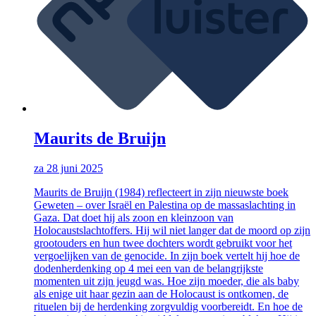
Maurits de Bruijn
za 28 juni 2025
Maurits de Bruijn (1984) reflecteert in zijn nieuwste boek
Geweten – over Israël en Palestina op de massaslachting in
Gaza. Dat doet hij als zoon en kleinzoon van
Holocaustslachtoffers. Hij wil niet langer dat de moord op zijn
grootouders en hun twee dochters wordt gebruikt voor het
vergoelijken van de genocide. In zijn boek vertelt hij hoe de
dodenherdenking op 4 mei een van de belangrijkste
momenten uit zijn jeugd was. Hoe zijn moeder, die als baby
als enige uit haar gezin aan de Holocaust is ontkomen, de
rituelen bij de herdenking zorgvuldig voorbereidt. En hoe de