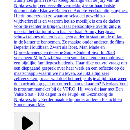
Sunny Bergman (1972) kreeg onlangs van de jury van de
Nipkowschijf een eervolle vermelding voor haar laatste
documentaire Blauwe Ballen en Andere Verkrachtingsmythes.
Hierin onderzoekt ze waarom seksueel geweld zo
wijdverbreid is en waarom het zo moeilijk is om de daders
voor de rechter te krijgen. Haar persoonlijke overtuiging is
meestal het startpunt van haar verhaal. Sunny Bergman
schuwt taboes niet en is als geen ander in staat om de olifant
in de kamer te benoemen. Ze maakte onder anderen de films
Beperkt Houdbaar, Zwart als Roet, Man Made en
Oproerkraaiers, en de serie Sunny Side of Sex. In 2023
verscheen Mijn Nazi-Opa, een spraakmakende memoir over
een pijnlijke familiegeschiedenis. Haar rijke oeuvre vraagt om
een diepgaand gesprek over haar werk en een reflectie op de
maatschappij waarin we nu leven. Ze lijkt altijd zeer
zelfverzekerd, maar wat doet het met je als je altijd maar weer
de barricade op gaat om onrecht aan te kaarten? Nicolaas Veul
is programmamaker bij de VPRO. Hij won dit jaar met Een
Valse Start - 100 dagen in de Jeugd- en Gezinszorg de
Nipkowschijf. Eerder maakte hij onder anderen Pisnicht en
Superstream Me.