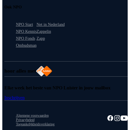
Ook NPO
NPO Start
Net in Nederland
NPO Kennis
Zappelin
NPO Fonds
Zapp
Ombudsman
hoor alles met
Elke week het beste van NPO Luister in jouw mailbox
Inschrijven
Algemene voorwaarden
Privacybeleid
Toegankelijkheidsverklaring