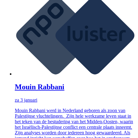
Mouin Rabbani
za 3 januari
Mouin Rabbani werd in Nederland geboren als zoon van
Palestijnse vluchtelingen. Zijn hele werkzame leven staat in
het teken van de bestudering van het Midden-Oosten, waarin
het Israëlisch-Palestijnse conflict een centrale plaats inneemt.
Zijn analyses worden door iedereen hoog gewaardeerd. Als