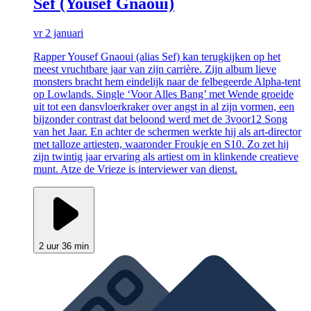
Sef (Yousef Gnaoui)
vr 2 januari
Rapper Yousef Gnaoui (alias Sef) kan terugkijken op het
meest vruchtbare jaar van zijn carrière. Zijn album lieve
monsters bracht hem eindelijk naar de felbegeerde Alpha-tent
op Lowlands. Single ‘Voor Alles Bang’ met Wende groeide
uit tot een dansvloerkraker over angst in al zijn vormen, een
bijzonder contrast dat beloond werd met de 3voor12 Song
van het Jaar. En achter de schermen werkte hij als art-director
met talloze artiesten, waaronder Froukje en S10. Zo zet hij
zijn twintig jaar ervaring als artiest om in klinkende creatieve
munt. Atze de Vrieze is interviewer van dienst.
2 uur 36 min