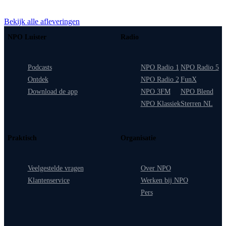
Bekijk alle afleveringen
NPO Luister
Radio
Podcasts
NPO Radio 1
NPO Radio 5
Ontdek
NPO Radio 2
FunX
Download de app
NPO 3FM
NPO Blend
NPO Klassiek
Sterren NL
Praktisch
Organisatie
Veelgestelde vragen
Over NPO
Klantenservice
Werken bij NPO
Pers