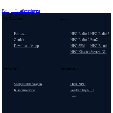
Bekijk alle afleveringen
NPO Luister
Radio
Podcasts
NPO Radio 1
NPO Radio 5
Ontdek
NPO Radio 2
FunX
Download de app
NPO 3FM
NPO Blend
NPO Klassiek
Sterren NL
Praktisch
Organisatie
Veelgestelde vragen
Over NPO
Klantenservice
Werken bij NPO
Pers