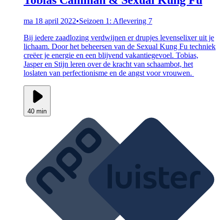
ma 18 april 2022
•
Seizoen 1: Aflevering 7
Bij iedere zaadlozing verdwijnen er drupjes levenselixer uit je
lichaam. Door het beheersen van de Sexual Kung Fu techniek
creëer je energie en een blijvend vakantiegevoel. Tobias,
Jasper en Stijn leren over de kracht van schaambot, het
loslaten van perfectionisme en de angst voor vrouwen.
40 min