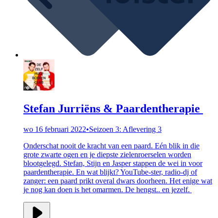
Stefan Jurriëns & Paardentherapie
wo 16 februari 2022
•
Seizoen 3: Aflevering 3
Onderschat nooit de kracht van een paard. Eén blik in die
grote zwarte ogen en je diepste zielenroerselen worden
blootgelegd. Stefan, Stijn en Jasper stappen de wei in voor
paardentherapie. En wat blijkt? YouTube-ster, radio-dj of
zanger: een paard prikt overal dwars doorheen. Het enige wat
je nog kan doen is het omarmen. De hengst.. en jezelf.