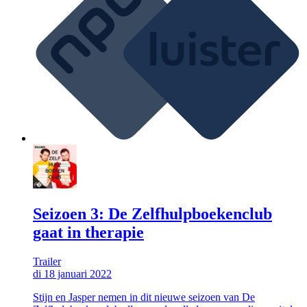
Seizoen 3: De Zelfhulpboekenclub
gaat in therapie
Trailer
di 18 januari 2022
Stijn en Jasper nemen in dit nieuwe seizoen van De