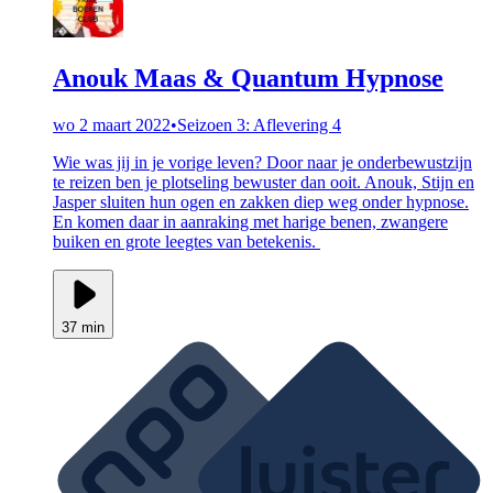
Anouk Maas & Quantum Hypnose
wo 2 maart 2022
•
Seizoen 3: Aflevering 4
Wie was jij in je vorige leven? Door naar je onderbewustzijn
te reizen ben je plotseling bewuster dan ooit. Anouk, Stijn en
Jasper sluiten hun ogen en zakken diep weg onder hypnose.
En komen daar in aanraking met harige benen, zwangere
buiken en grote leegtes van betekenis.
37 min