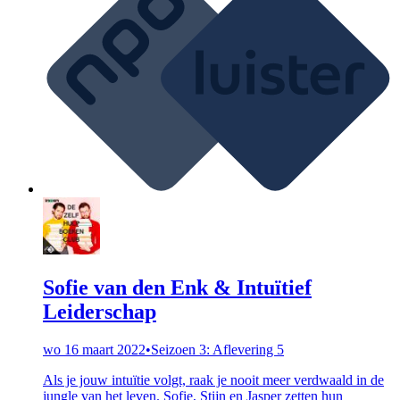
Sofie van den Enk & Intuïtief
Leiderschap
wo 16 maart 2022
•
Seizoen 3: Aflevering 5
Als je jouw intuïtie volgt, raak je nooit meer verdwaald in de
jungle van het leven. Sofie, Stijn en Jasper zetten hun