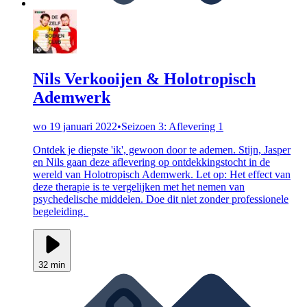
Nils Verkooijen & Holotropisch
Ademwerk
wo 19 januari 2022
•
Seizoen 3: Aflevering 1
Ontdek je diepste 'ik', gewoon door te ademen. Stijn, Jasper
en Nils gaan deze aflevering op ontdekkingstocht in de
wereld van Holotropisch Ademwerk. Let op: Het effect van
deze therapie is te vergelijken met het nemen van
psychedelische middelen. Doe dit niet zonder professionele
begeleiding.
32 min