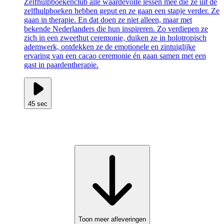
Zelfhulpboekenclub alle waardevolle lessen mee die ze uit de
zelfhulpboeken hebben geput en ze gaan een stapje verder. Ze
gaan in therapie. En dat doen ze niet alleen, maar met
bekende Nederlanders die hun inspireren. Zo verdiepen ze
zich in een zweethut ceremonie, duiken ze in holotropisch
ademwerk, ontdekken ze de emotionele en zintuiglijke
ervaring van een cacao ceremonie én gaan samen met een
gast in paardentherapie.
45 sec
Toon meer afleveringen