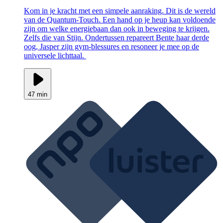
Kom in je kracht met een simpele aanraking. Dit is de wereld
van de Quantum-Touch. Een hand op je heup kan voldoende
zijn om welke energiebaan dan ook in beweging te krijgen.
Zelfs die van Stijn. Ondertussen repareert Bente haar derde
oog, Jasper zijn gym-blessures en resoneer je mee op de
universele lichttaal.
47 min