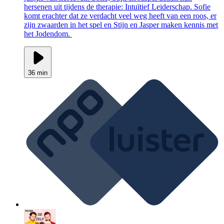
hersenen uit tijdens de therapie: Intuïtief Leiderschap. Sofie
komt erachter dat ze verdacht veel weg heeft van een roos, er
zijn zwaarden in het spel en Stijn en Jasper maken kennis met
het Jodendom.
36 min