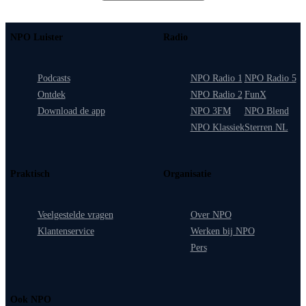
NPO Luister
Radio
Podcasts
NPO Radio 1
NPO Radio 5
Ontdek
NPO Radio 2
FunX
Download de app
NPO 3FM
NPO Blend
NPO Klassiek
Sterren NL
Praktisch
Organisatie
Veelgestelde vragen
Over NPO
Klantenservice
Werken bij NPO
Pers
Ook NPO