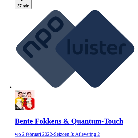
37 min
Bente Fokkens & Quantum-Touch
wo 2 februari 2022
•
Seizoen 3: Aflevering 2