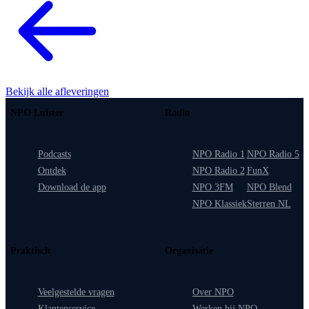
Bekijk alle afleveringen
NPO Luister
Radio
Podcasts
NPO Radio 1
NPO Radio 5
Ontdek
NPO Radio 2
FunX
Download de app
NPO 3FM
NPO Blend
NPO Klassiek
Sterren NL
Praktisch
Organisatie
Veelgestelde vragen
Over NPO
Klantenservice
Werken bij NPO