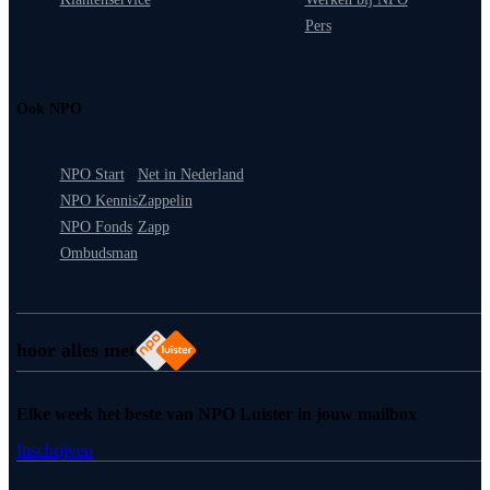
Pers
Ook NPO
NPO Start
Net in Nederland
NPO Kennis
Zappelin
NPO Fonds
Zapp
Ombudsman
hoor alles met
Elke week het beste van NPO Luister in jouw mailbox
Inschrijven