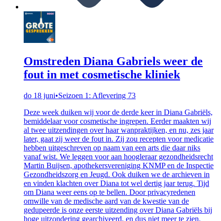
Omstreden Diana Gabriels weer de
fout in met cosmetische kliniek
do 18 juni
•
Seizoen 1: Aflevering 73
Deze week duiken wij voor de derde keer in Diana Gabriëls,
bemiddelaar voor cosmetische ingrepen. Eerder maakten wij
al twee uitzendingen over haar wanpraktijken, en nu, zes jaar
later, gaat zij weer de fout in. Zij zou recepten voor medicatie
hebben uitgeschreven op naam van een arts die daar niks
vanaf wist. We leggen voor aan hoogleraar gezondheidsrecht
Martin Buijsen, apothekersvereniging KNMP en de Inspectie
Gezondheidszorg en Jeugd. Ook duiken we de archieven in
en vinden klachten over Diana tot wel dertig jaar terug. Tijd
om Diana weer eens op te bellen. Door privacyredenen
omwille van de medische aard van de kwestie van de
gedupeerde is onze eerste uitzending over Diana Gabriëls bij
hoge uitzondering gearchiveerd, en dus niet meer te zien.