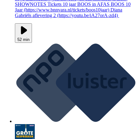
SHOWNOTES Tickets 10 jaar BOOS in AFAS BOOS 10
Jaar (https://www.bnnvara.nl/tickets/boos10jaar) Diana
Gabriëls aflevering 2 (https://youtu.be/iA27orA-zd4)
52 min