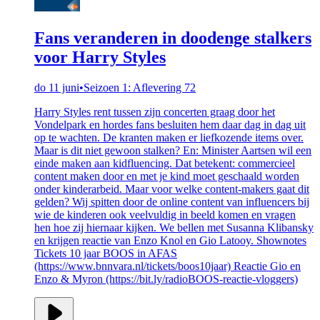
Fans veranderen in doodenge stalkers
voor Harry Styles
do 11 juni
•
Seizoen 1: Aflevering 72
Harry Styles rent tussen zijn concerten graag door het
Vondelpark en hordes fans besluiten hem daar dag in dag uit
op te wachten. De kranten maken er liefkozende items over.
Maar is dit niet gewoon stalken? En: Minister Aartsen wil een
einde maken aan kidfluencing. Dat betekent: commercieel
content maken door en met je kind moet geschaald worden
onder kinderarbeid. Maar voor welke content-makers gaat dit
gelden? Wij spitten door de online content van influencers bij
wie de kinderen ook veelvuldig in beeld komen en vragen
hen hoe zij hiernaar kijken. We bellen met Susanna Klibansky
en krijgen reactie van Enzo Knol en Gio Latooy. Shownotes
Tickets 10 jaar BOOS in AFAS
(https://www.bnnvara.nl/tickets/boos10jaar) Reactie Gio en
Enzo & Myron (https://bit.ly/radioBOOS-reactie-vloggers)