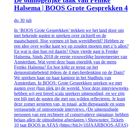
Halsema | BOOS Grote Gesprekken 4
do 30 juli
In ‘BOOS Grote Gesprekken’ trekken we het land door om
met bekende gasten te spreken over zichzelf en de
maatschappij. Hoe vormen zij hun wereldbeeld? Hebben ze
een idee over welke kant we op zouden moeten met z’n allen?
En wat is dan hun rol daarin? Onze vierde gast is Femke
Halsema. Sinds 2018 de eerste vrouwelijke burgemeester van
Amsterdam. Wat vergt deze baan eigenlijk van de mens
Femke Halsema? En hoe kijkt ze terug op het
demonstratiebeleid tijdens de 4 mei-herdenking op de Dam?
We spreken haar op haar kantoor in het Stadhuis van
Amsterdam. In BOOS: Grote Gesprekken spreken we met
gasten over (hun plek in) de wereld. Voor deze interviewreeks
hebben wij een breed scala sprekers uitgenodigd, en we zijn
erg blij met de gasten die met ons wilden reflecteren. Je kunt
deze zomer genieten van, in totaal, acht diepgaande en soms
verrassende of ontroerende interviews. (De uitgenodigde
personen van een rechtsere of conservatieve signatuur, hebben
helaas allen de uitnodiging afgeslagen.) Shownotes: Tickets
10 jaar BOOS in AFAS (https://bit.ly/10JAARBOOS-AFAS)