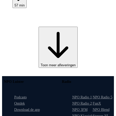
57 min
Toon meer afleveringen
NPO Luister
Radio
Podcasts
NPO Radio 1
NPO Radio 5
Ontdek
NPO Radio 2
FunX
Download de app
NPO 3FM
NPO Blend
NPO Klassiek
Sterren NL