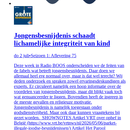
Jongensbesnijdenis schaadt
lichamelijke integriteit van kind
do 2 juli
•
Seizoen 1: Aflevering 75
Deze week in Radio BOOS onderscheiden we de feiten van
de fabels wat betreft jongensbesnijdenis. Daar doen we
allemaal heel erg normaal over, maar is dat wel terecht? Wij
deden onderzoek en spraken zowel ervaringsdeskundigen als
experts. Er circuleert namelijk een hoop informatie over de
voordelen van jongensbesnijdenis, maar dit blijkt vaak toch
wat genuanceerder te liggen. Bovendien heeft de ingreep in
de meeste gevallen en religieuze motivatie.
Jongensbesnijdenis is namelijk toegestaan onder
godsdienstvrijheid. Maar ook daar kunnen vraagtekens bij
gezet worden. SHOWNOTES Artikel VRT over ophef in
België (https://www.vrt.be/vrtnws/nl/2026/05/06/parket-
illegale-joodse-besnijdenissen/) Artikel Het Parool