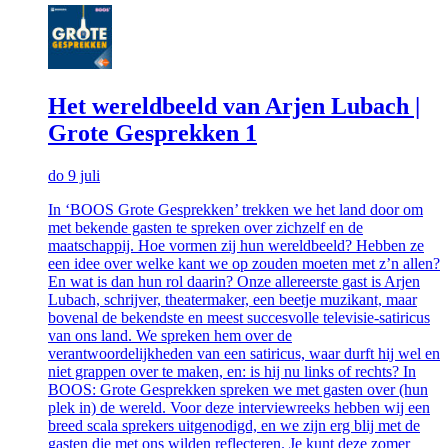
Het wereldbeeld van Arjen Lubach |
Grote Gesprekken 1
do 9 juli
In ‘BOOS Grote Gesprekken’ trekken we het land door om
met bekende gasten te spreken over zichzelf en de
maatschappij. Hoe vormen zij hun wereldbeeld? Hebben ze
een idee over welke kant we op zouden moeten met z’n allen?
En wat is dan hun rol daarin? Onze allereerste gast is Arjen
Lubach, schrijver, theatermaker, een beetje muzikant, maar
bovenal de bekendste en meest succesvolle televisie-satiricus
van ons land. We spreken hem over de
verantwoordelijkheden van een satiricus, waar durft hij wel en
niet grappen over te maken, en: is hij nu links of rechts? In
BOOS: Grote Gesprekken spreken we met gasten over (hun
plek in) de wereld. Voor deze interviewreeks hebben wij een
breed scala sprekers uitgenodigd, en we zijn erg blij met de
gasten die met ons wilden reflecteren. Je kunt deze zomer