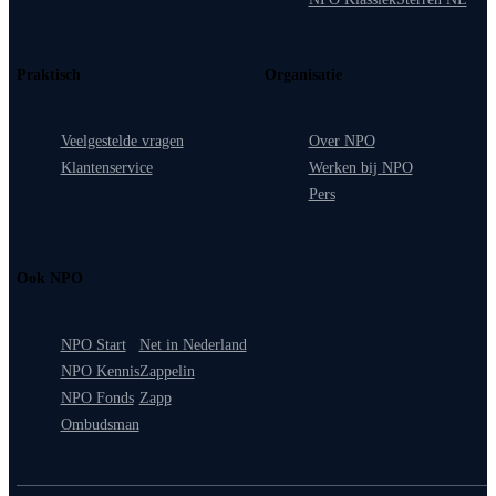
Praktisch
Organisatie
Veelgestelde vragen
Over NPO
Klantenservice
Werken bij NPO
Pers
Ook NPO
NPO Start
Net in Nederland
NPO Kennis
Zappelin
NPO Fonds
Zapp
Ombudsman