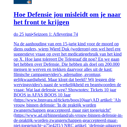
Hoe Defensie jou misleidt om je naar
het front te krijgen
do 25 juni
•
Seizoen 1: Aflevering 74
Na de aanhouding van een 15-jarig kind voor de moord op
diens ouders, wierp Wierd Duk (wederom) een wel heel erg
suggestieve vraag op over het medicatiegebruik van het kind
op X. Hoe lang tolereert De Telegraaf dit nog? En we gaan
het hebben over Defensie. Die hebben als doel om 200.000
mensen te werven en trekken daarvoor alles uit de kast:
filmische campagnevideo's, adrenaline, avontuur,
gelijkwaardigheid. Maar klopt dat beeld? Wij leggen drie
wervingsvideo's naast de werkelijkheid en beantwoorden de
vraag: Wat laat defensie weg? Shownotes: Tickets 10 jaar
BOOS in AFAS BOOS 10 Jaar
(https://www.bnnvara.nl/tickets/boos10jaar) AD artikel: 'Als
vrouw binnen defensie: 'In de praktijk worden
zwangerschappen geaccepteerd, maar niet toegejuicht''
(https://www.ad.nl/binnenland/als-vrouw-binnen-defensie-in-
de-praktijk-worden-zwangerschappen-geaccepteerd-maar-
niet-toegejuicht~a75e42f1/) NRC artikel: ‘defensie-uitgaven