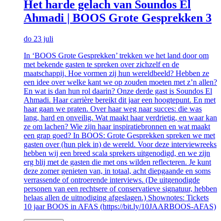
Het harde gelach van Soundos El
Ahmadi | BOOS Grote Gesprekken 3
do 23 juli
In ‘BOOS Grote Gesprekken’ trekken we het land door om
met bekende gasten te spreken over zichzelf en de
maatschappij. Hoe vormen zij hun wereldbeeld? Hebben ze
een idee over welke kant we op zouden moeten met z’n allen?
En wat is dan hun rol daarin? Onze derde gast is Soundos El
Ahmadi. Haar carrière bereikt dit jaar een hoogtepunt. En met
haar gaan we praten. Over haar weg naar succes: die was
lang, hard en onveilig. Wat maakt haar verdrietig, en waar kan
ze om lachen? Wie zijn haar inspiratiebronnen en wat maakt
een grap goed? In BOOS: Grote Gesprekken spreken we met
gasten over (hun plek in) de wereld. Voor deze interviewreeks
hebben wij een breed scala sprekers uitgenodigd, en we zijn
erg blij met de gasten die met ons wilden reflecteren. Je kunt
deze zomer genieten van, in totaal, acht diepgaande en soms
verrassende of ontroerende interviews. (De uitgenodigde
personen van een rechtsere of conservatieve signatuur, hebben
helaas allen de uitnodiging afgeslagen.) Shownotes: Tickets
10 jaar BOOS in AFAS (https://bit.ly/10JAARBOOS-AFAS)