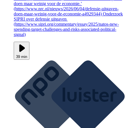
doen maar weinig voor de economie.’
(https://www.nrc.nl/nieuws/2026/06/04/defensie-uitgaven-
doen-maar-weinig-voor-de-economie-a4929344) Onderzoek
SIPRI over defensie uitgaven
(https://www.sipri.org/commentary/essay/2025/natos-new-
spending-target-challenges-and-risks-associated-political-
signal)
39 min