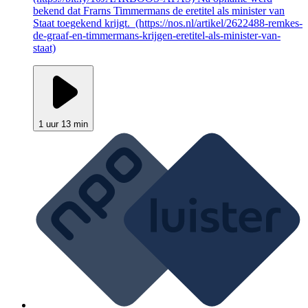
bekend dat Frarns Timmermans de eretitel als minister van
Staat toegekend krijgt. (https://nos.nl/artikel/2622488-remkes-
de-graaf-en-timmermans-krijgen-eretitel-als-minister-van-
staat)
1 uur 13 min