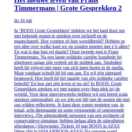
Timmermans | Grote Gesprekken 2
do 16 juli
In ‘BOOS Grote Gesprekken’ trekken we het land door om
met bekende gasten te spreken over zichzelf en de
maatschappij. Hoe vormen zij hun wereldbeeld? Hebben ze
een idee over welke kant we op zouden moeten met z’n allen?
En wat is dan hun rol daarin? Onze tweede gast is Frans
Timmermans. Na een lange politieke carrière kondigde hij
afgelopen najaar zijn vertrek uit de politiek aan. Sindsdien
heeft hij vrijwel niet meer van zich laten horen in de media.
Maar vandaag schuift hij bij ons aan. En wij zijn uiteraard
benieuwd: Hoe heeft hij het staartje van zijn politieke carrière
beleefd? En hoe ziet zijn leven er nu uit? In BOOS: Grote
Gesprekken spreken we met gasten over (hun plek in) de
wereld. Voor deze interviewreeks hebben wij een breed scala
sprekers uitgenodigd, en we zijn erg blij met de gasten die met
ons wilden reflecteren. Je kunt deze zomer genieten van, in
totaal, acht diepgaande en soms verrassende of ontroerende
interviews. (De uitgenodigde personen van een rechtsere of
conservatieve signatuur, hebben helaas allen de uitnodiging
afgeslagen.) Shownotes: Tickets 10 jaar BOOS in AFAS
(https://bit.ly/10JAARBOOS-AFAS) Na opname werd