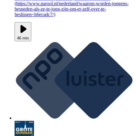
(https://www.parool.nl/nederland/waarom-worden-jongens-
besneden-als-ze-te-jong-zijn-om-er-zelf-over-te-
beslissen~b6ecadc7/)
46 min