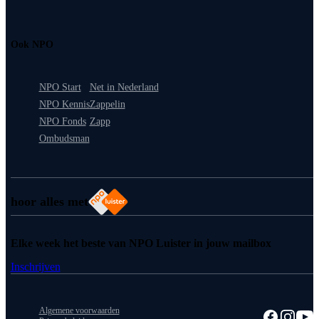
Ook NPO
NPO Start
Net in Nederland
NPO Kennis
Zappelin
NPO Fonds
Zapp
Ombudsman
hoor alles met
Elke week het beste van NPO Luister in jouw mailbox
Inschrijven
Algemene voorwaarden