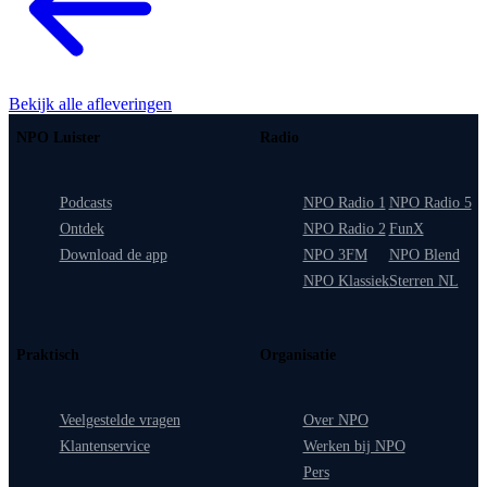
Bekijk alle afleveringen
NPO Luister
Radio
Podcasts
NPO Radio 1
NPO Radio 5
Ontdek
NPO Radio 2
FunX
Download de app
NPO 3FM
NPO Blend
NPO Klassiek
Sterren NL
Praktisch
Organisatie
Veelgestelde vragen
Over NPO
Klantenservice
Werken bij NPO
Pers