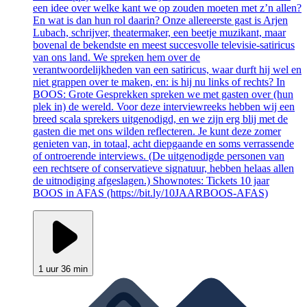
een idee over welke kant we op zouden moeten met z’n allen?
En wat is dan hun rol daarin? Onze allereerste gast is Arjen
Lubach, schrijver, theatermaker, een beetje muzikant, maar
bovenal de bekendste en meest succesvolle televisie-satiricus
van ons land. We spreken hem over de
verantwoordelijkheden van een satiricus, waar durft hij wel en
niet grappen over te maken, en: is hij nu links of rechts? In
BOOS: Grote Gesprekken spreken we met gasten over (hun
plek in) de wereld. Voor deze interviewreeks hebben wij een
breed scala sprekers uitgenodigd, en we zijn erg blij met de
gasten die met ons wilden reflecteren. Je kunt deze zomer
genieten van, in totaal, acht diepgaande en soms verrassende
of ontroerende interviews. (De uitgenodigde personen van
een rechtsere of conservatieve signatuur, hebben helaas allen
de uitnodiging afgeslagen.) Shownotes: Tickets 10 jaar
BOOS in AFAS (https://bit.ly/10JAARBOOS-AFAS)
1 uur 36 min