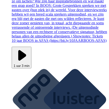
ze om lachen? Wie zijn haar inspiratiebronnen en wat maakt
een grap goed? In BOOS: Grote Gesprekken spreken we met
gasten over (hun plek in) de wereld. Voor deze interviewreeks
hebben wij een breed scala sprekers uitgenodigd, en we zijn
erg blij met de gasten die met ons wilden reflecteren. Je kunt
deze zomer genieten van, in totaal, acht diepgaande en soms
verrassende of ontroerende interviews. (De uitgenodigde
personen van een rechtsere of conservatieve signatuur, hebben
helaas allen de uitnodiging afgeslagen.) Shownotes: Tickets
10 jaar BOOS in AFAS (https://bit.ly/10JAARBOOS-AFAS)
1 uur 3 min