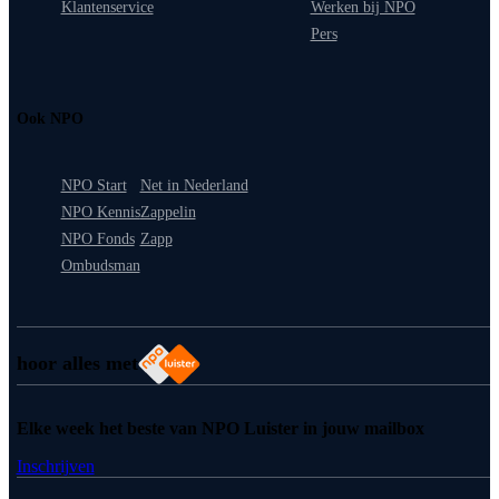
Klantenservice
Werken bij NPO
Pers
Ook NPO
NPO Start
Net in Nederland
NPO Kennis
Zappelin
NPO Fonds
Zapp
Ombudsman
hoor alles met
Elke week het beste van NPO Luister in jouw mailbox
Inschrijven