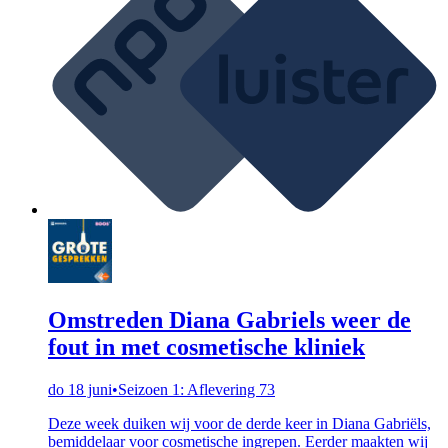
Omstreden Diana Gabriels weer de
fout in met cosmetische kliniek
do 18 juni
•
Seizoen 1: Aflevering 73
Deze week duiken wij voor de derde keer in Diana Gabriëls,
bemiddelaar voor cosmetische ingrepen. Eerder maakten wij