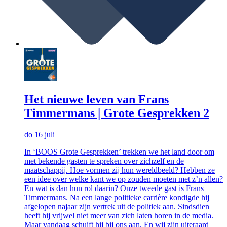
Het nieuwe leven van Frans
Timmermans | Grote Gesprekken 2
do 16 juli
In ‘BOOS Grote Gesprekken’ trekken we het land door om
met bekende gasten te spreken over zichzelf en de
maatschappij. Hoe vormen zij hun wereldbeeld? Hebben ze
een idee over welke kant we op zouden moeten met z’n allen?
En wat is dan hun rol daarin? Onze tweede gast is Frans
Timmermans. Na een lange politieke carrière kondigde hij
afgelopen najaar zijn vertrek uit de politiek aan. Sindsdien
heeft hij vrijwel niet meer van zich laten horen in de media.
Maar vandaag schuift hij bij ons aan. En wij zijn uiteraard