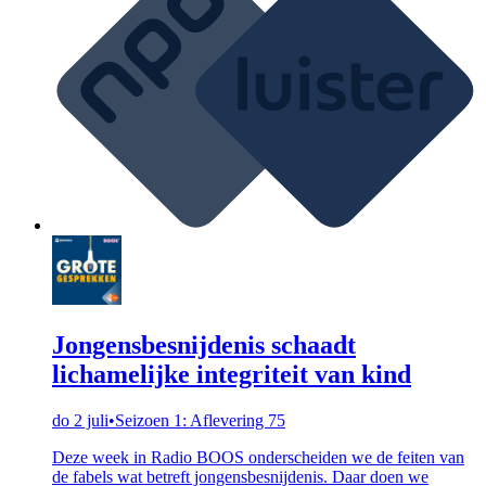
Jongensbesnijdenis schaadt
lichamelijke integriteit van kind
do 2 juli
•
Seizoen 1: Aflevering 75
Deze week in Radio BOOS onderscheiden we de feiten van
de fabels wat betreft jongensbesnijdenis. Daar doen we