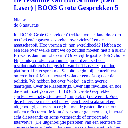
Laser) | BOOS Grote Gesprekken 5
Nieuw
do 6 augustus
In ‘BOOS Grote Gesprekken’ trekken we het land door om
met bekende gasten te spreken over zichzelf en de
maatschappij. Hoe vormen zij hun wereldbeeld? Hebben ze
een idee over welke kant we op zouden moeten met z’n allen?
En wat is dan hun rol daarin? Onze vijfde gast is Bob Scholte.
Hij is uitgesproken communist, noemt zichzelf een
revolutionair en is het gezicht van Left Laser: zijn online
platform. Het gesprek met Scholte begint bij hemzelf: wat
ontroert hem? Maar uiteraard volgt er een afslag naar de
politiek. We hebben het over ‘woke’, en zijn aversie
daartegen. Over de klassenstrijd. Over zijn revolutie, en hoe
die eruit moet gaan zien. In BOOS: Grote Gesprekken
spreken we met gasten over (hun plek in) de wereld. Voor
deze interviewreeks hebben wij een breed scala sprekers
uitgenodigd, en we zijn erg blij met de gasten die met ons
wilden reflecteren. Je kunt deze zomer genieten van, in totaal,
acht diepgaande en soms verrassende of ontroerende
interviews. (De uitgenodigde personen van een rechtsere of
conservatieve signatuur, hebben helaas allen de uitnodiging