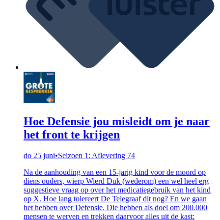
Hoe Defensie jou misleidt om je naar
het front te krijgen
do 25 juni
•
Seizoen 1: Aflevering 74
Na de aanhouding van een 15-jarig kind voor de moord op
diens ouders, wierp Wierd Duk (wederom) een wel heel erg
suggestieve vraag op over het medicatiegebruik van het kind
op X. Hoe lang tolereert De Telegraaf dit nog? En we gaan
het hebben over Defensie. Die hebben als doel om 200.000
mensen te werven en trekken daarvoor alles uit de kast: