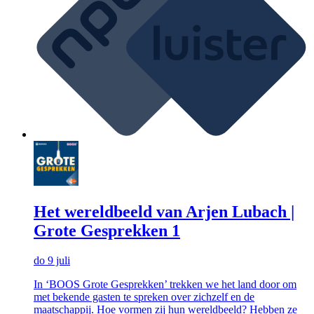
Het wereldbeeld van Arjen Lubach |
Grote Gesprekken 1
do 9 juli
In ‘BOOS Grote Gesprekken’ trekken we het land door om
met bekende gasten te spreken over zichzelf en de
maatschappij. Hoe vormen zij hun wereldbeeld? Hebben ze