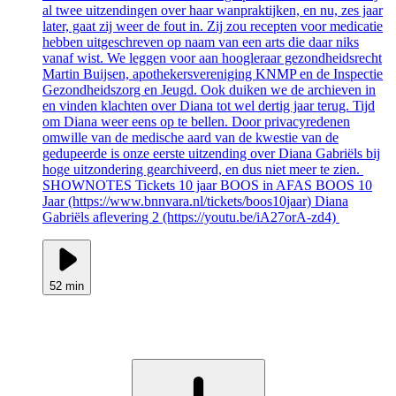
al twee uitzendingen over haar wanpraktijken, en nu, zes jaar
later, gaat zij weer de fout in. Zij zou recepten voor medicatie
hebben uitgeschreven op naam van een arts die daar niks
vanaf wist. We leggen voor aan hoogleraar gezondheidsrecht
Martin Buijsen, apothekersvereniging KNMP en de Inspectie
Gezondheidszorg en Jeugd. Ook duiken we de archieven in
en vinden klachten over Diana tot wel dertig jaar terug. Tijd
om Diana weer eens op te bellen. Door privacyredenen
omwille van de medische aard van de kwestie van de
gedupeerde is onze eerste uitzending over Diana Gabriëls bij
hoge uitzondering gearchiveerd, en dus niet meer te zien.
SHOWNOTES Tickets 10 jaar BOOS in AFAS BOOS 10
Jaar (https://www.bnnvara.nl/tickets/boos10jaar) Diana
Gabriëls aflevering 2 (https://youtu.be/iA27orA-zd4)
52 min