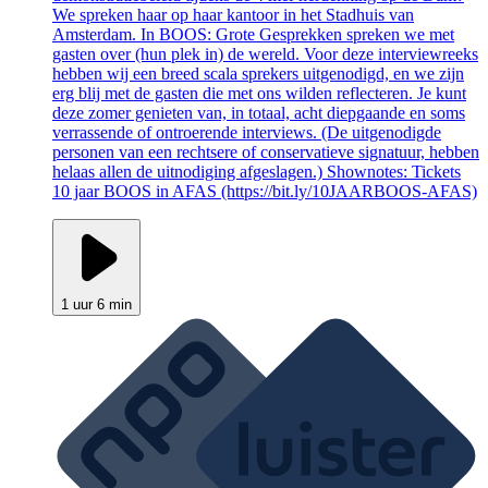
We spreken haar op haar kantoor in het Stadhuis van
Amsterdam. In BOOS: Grote Gesprekken spreken we met
gasten over (hun plek in) de wereld. Voor deze interviewreeks
hebben wij een breed scala sprekers uitgenodigd, en we zijn
erg blij met de gasten die met ons wilden reflecteren. Je kunt
deze zomer genieten van, in totaal, acht diepgaande en soms
verrassende of ontroerende interviews. (De uitgenodigde
personen van een rechtsere of conservatieve signatuur, hebben
helaas allen de uitnodiging afgeslagen.) Shownotes: Tickets
10 jaar BOOS in AFAS (https://bit.ly/10JAARBOOS-AFAS)
1 uur 6 min