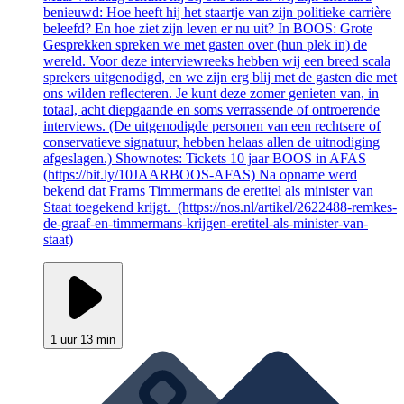
benieuwd: Hoe heeft hij het staartje van zijn politieke carrière
beleefd? En hoe ziet zijn leven er nu uit? In BOOS: Grote
Gesprekken spreken we met gasten over (hun plek in) de
wereld. Voor deze interviewreeks hebben wij een breed scala
sprekers uitgenodigd, en we zijn erg blij met de gasten die met
ons wilden reflecteren. Je kunt deze zomer genieten van, in
totaal, acht diepgaande en soms verrassende of ontroerende
interviews. (De uitgenodigde personen van een rechtsere of
conservatieve signatuur, hebben helaas allen de uitnodiging
afgeslagen.) Shownotes: Tickets 10 jaar BOOS in AFAS
(https://bit.ly/10JAARBOOS-AFAS) Na opname werd
bekend dat Frarns Timmermans de eretitel als minister van
Staat toegekend krijgt. (https://nos.nl/artikel/2622488-remkes-
de-graaf-en-timmermans-krijgen-eretitel-als-minister-van-
staat)
1 uur 13 min