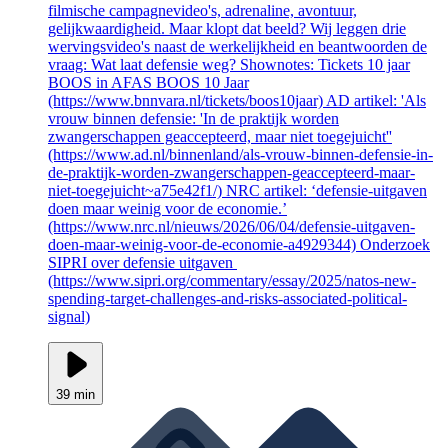
filmische campagnevideo's, adrenaline, avontuur,
gelijkwaardigheid. Maar klopt dat beeld? Wij leggen drie
wervingsvideo's naast de werkelijkheid en beantwoorden de
vraag: Wat laat defensie weg? Shownotes: Tickets 10 jaar
BOOS in AFAS BOOS 10 Jaar
(https://www.bnnvara.nl/tickets/boos10jaar) AD artikel: 'Als
vrouw binnen defensie: 'In de praktijk worden
zwangerschappen geaccepteerd, maar niet toegejuicht''
(https://www.ad.nl/binnenland/als-vrouw-binnen-defensie-in-
de-praktijk-worden-zwangerschappen-geaccepteerd-maar-
niet-toegejuicht~a75e42f1/) NRC artikel: ‘defensie-uitgaven
doen maar weinig voor de economie.’
(https://www.nrc.nl/nieuws/2026/06/04/defensie-uitgaven-
doen-maar-weinig-voor-de-economie-a4929344) Onderzoek
SIPRI over defensie uitgaven
(https://www.sipri.org/commentary/essay/2025/natos-new-
spending-target-challenges-and-risks-associated-political-
signal)
39 min