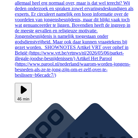
allemaal heel erg normaal over, maar is dat wel terecht? Wij
deden onderzoek en spraken zowel ervaringsdeskundigen als
experts. Er circuleert namelijk een hoop informatie over de
voordelen van jongensbesnijdenis, maar dit blijkt vaak toch
wat genuanceerder te liggen. Bovendien heeft de ingreep in
de meeste gevallen en religieuze motivatie.
Jongensbesnijdenis is namelijk toegestaan onder
godsdienstvrijheid. Maar ook daar kunnen vraagtekens bij
gezet worden. SHOWNOTES Artikel VRT over ophef in
België (https://www.vrt.be/vrtnws/nl/2026/05/06/parket-
illegale-joodse-besnijdenissen/) Artikel Het Parool
(https://www.parool.nl/nederland/waarom-worden-jongens-
besneden-als-ze-te-jong-zijn-om-er-zelf-over-te-
beslissen~b6ecadc7/)
46 min