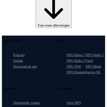
Toon meer afleveringen
NPO Luister
Radio
Podcasts
NPO Radio 1
NPO Radio 5
Ontdek
NPO Radio 2
FunX
Download de app
NPO 3FM
NPO Blend
NPO Klassiek
Sterren NL
Praktisch
Organisatie
Veelgestelde vragen
Over NPO