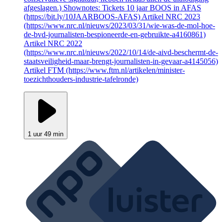
afgeslagen.) Shownotes: Tickets 10 jaar BOOS in AFAS
(https://bit.ly/10JAARBOOS-AFAS) Artikel NRC 2023
(https://www.nrc.nl/nieuws/2023/03/31/wie-was-de-mol-hoe-
de-bvd-journalisten-bespioneerde-en-gebruikte-a4160861)
Artikel NRC 2022
(https://www.nrc.nl/nieuws/2022/10/14/de-aivd-beschermt-de-
staatsveiligheid-maar-brengt-journalisten-in-gevaar-a4145056)
Artikel FTM (https://www.ftm.nl/artikelen/minister-
toezichthouders-industrie-tafelronde)
1 uur 49 min