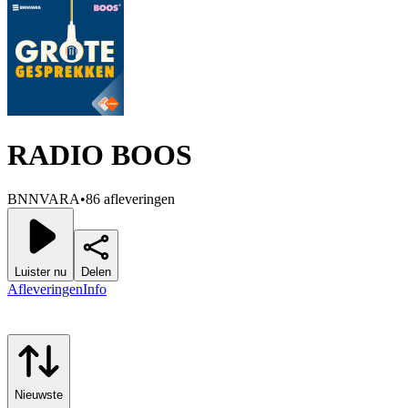
RADIO BOOS
BNNVARA
•
86 afleveringen
Luister nu
Delen
Afleveringen
Info
Nieuwste