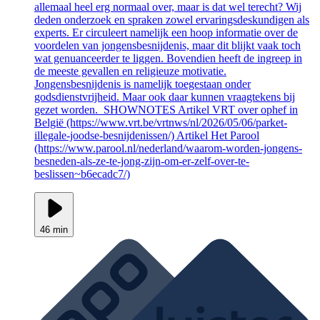
allemaal heel erg normaal over, maar is dat wel terecht? Wij
deden onderzoek en spraken zowel ervaringsdeskundigen als
experts. Er circuleert namelijk een hoop informatie over de
voordelen van jongensbesnijdenis, maar dit blijkt vaak toch
wat genuanceerder te liggen. Bovendien heeft de ingreep in
de meeste gevallen en religieuze motivatie.
Jongensbesnijdenis is namelijk toegestaan onder
godsdienstvrijheid. Maar ook daar kunnen vraagtekens bij
gezet worden. SHOWNOTES Artikel VRT over ophef in
België (https://www.vrt.be/vrtnws/nl/2026/05/06/parket-
illegale-joodse-besnijdenissen/) Artikel Het Parool
(https://www.parool.nl/nederland/waarom-worden-jongens-
besneden-als-ze-te-jong-zijn-om-er-zelf-over-te-
beslissen~b6ecadc7/)
46 min