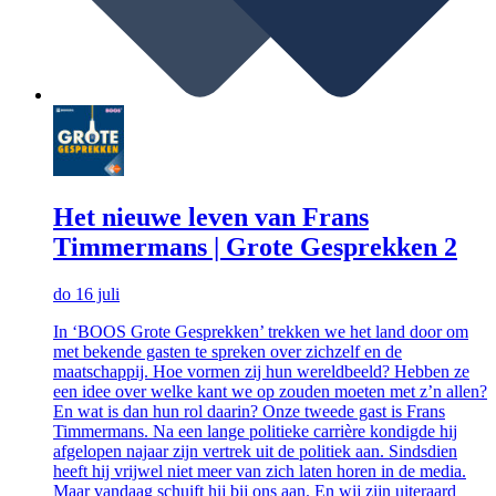
Het nieuwe leven van Frans
Timmermans | Grote Gesprekken 2
do 16 juli
In ‘BOOS Grote Gesprekken’ trekken we het land door om
met bekende gasten te spreken over zichzelf en de
maatschappij. Hoe vormen zij hun wereldbeeld? Hebben ze
een idee over welke kant we op zouden moeten met z’n allen?
En wat is dan hun rol daarin? Onze tweede gast is Frans
Timmermans. Na een lange politieke carrière kondigde hij
afgelopen najaar zijn vertrek uit de politiek aan. Sindsdien
heeft hij vrijwel niet meer van zich laten horen in de media.
Maar vandaag schuift hij bij ons aan. En wij zijn uiteraard