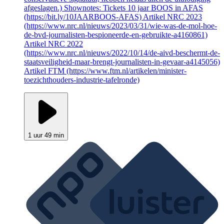
afgeslagen.) Shownotes: Tickets 10 jaar BOOS in AFAS
(https://bit.ly/10JAARBOOS-AFAS) Artikel NRC 2023
(https://www.nrc.nl/nieuws/2023/03/31/wie-was-de-mol-hoe-
de-bvd-journalisten-bespioneerde-en-gebruikte-a4160861)
Artikel NRC 2022
(https://www.nrc.nl/nieuws/2022/10/14/de-aivd-beschermt-de-
staatsveiligheid-maar-brengt-journalisten-in-gevaar-a4145056)
Artikel FTM (https://www.ftm.nl/artikelen/minister-
toezichthouders-industrie-tafelronde)
1 uur 49 min