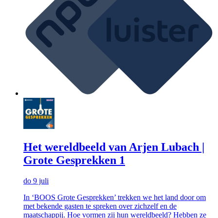
Het wereldbeeld van Arjen Lubach |
Grote Gesprekken 1
do 9 juli
In ‘BOOS Grote Gesprekken’ trekken we het land door om
met bekende gasten te spreken over zichzelf en de
maatschappij. Hoe vormen zij hun wereldbeeld? Hebben ze