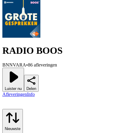
RADIO BOOS
BNNVARA
•
86 afleveringen
Luister nu
Delen
Afleveringen
Info
Nieuwste