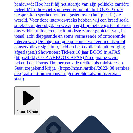
benieuwd: Hoe heeft hij het staartje van zijn politieke carrière
beleefd? En hoe ziet zijn leven er nu uit? In BOOS: Grote
Gesprekken spreken we met gasten over (hun plek in) de
wereld. Voor deze interviewreeks hebben wij een breed scala
sprekers uitgenodigd, en we zijn erg blij met de gasten die met
ons wilden reflecteren. Je kunt deze zomer genieten van, in
totaal, acht diepgaande en soms verrassende of ontroerende
interviews. (De uitgenodigde personen van een rechtsere of
conservatieve signatuur, hebben helaas allen de uitnodiging
afgeslagen.) Shownotes: Tickets 10 jaar BOOS in AFAS
(https://bit.ly/10JAARBOOS-AFAS) Na opname werd
bekend dat Frarns Timmermans de eretitel als minister van
Staat toegekend krijgt. (https://nos.nl/artikel/2622488-remkes-
de-graaf-en-timmermans-krijgen-eretitel-als-minister-van-
staat)
1 uur 13 min