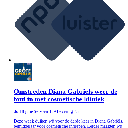
Omstreden Diana Gabriels weer de
fout in met cosmetische kliniek
do 18 juni
•
Seizoen 1: Aflevering 73
Deze week duiken wij voor de derde keer in Diana Gabriëls,
bemiddelaar voor cosmetische ingrepen. Eerder maakten wij