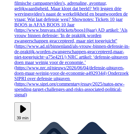
filmische campagnevideo's, adrenaline, avontuur,
gelijkwaardigheid. Maar klopt dat beeld? Wij leggen drie
wervingsvideo's naast de werkelijkheid en beantwoorden de
vraag: Wat laat defensie weg? Shownotes: Tickets 10 jaar
BOOS in AFAS BOOS 10 Jaar
(https://www.bnnvara.nl/tickets/boos10jaar) AD artikel: 'Als
vrouw binnen defensie: 'In de praktijk worden
zwangerschappen geaccepteerd, maar niet toegejuicht''
(https://www.ad.nl/binnenland/als-vrouw-binnen-defensie-in-
de-praktijk-worden-zwangerschappen-geaccepteerd-maar-
niet-toegejuicht~a75e42f1/) NRC artikel: ‘defensie-uitgaven
doen maar weinig voor de economie.’
(https://www.nrc.nl/nieuws/2026/06/04/defensie-uitgaven-
doen-maar-weinig-voor-de-economie-a4929344) Onderzoek
SIPRI over defensie uitgaven
(https://www.sipri.org/commentary/essay/2025/natos-new-
spending-target-challenges-and-risks-associated-political-
signal)
39 min