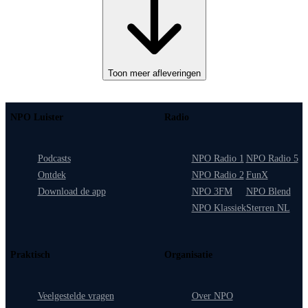
Toon meer afleveringen
NPO Luister
Radio
Podcasts
NPO Radio 1
NPO Radio 5
Ontdek
NPO Radio 2
FunX
Download de app
NPO 3FM
NPO Blend
NPO Klassiek
Sterren NL
Praktisch
Organisatie
Veelgestelde vragen
Over NPO