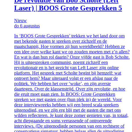
Laser) | BOOS Grote Gesprekken 5
Nieuw
do 6 augustus
In ‘BOOS Grote Gesprekken’ trekken we het land door om
met bekende gasten te spreken over zichzelf en de
maatschappij. Hoe vormen zij hun wereldbeeld? Hebben ze
een idee over welke kant we op zouden moeten met z’n allen?
En wat is dan hun rol daarin? Onze vijfde gast is Bob Scholte.
Hij is uitgesproken communist, noemt zichzelf een
revolutionair en is het gezicht van Left Laser: zijn online
platform. Het gesprek met Scholte begint bij hemzelf: wat
ontroert hem? Maar uiteraard volgt er een afslag naar de
politiek. We hebben het over ‘woke’, en zijn aversie
daartegen. Over de klassenstrijd. Over zijn revolutie, en hoe
die eruit moet gaan zien. In BOOS: Grote Gesprekken
spreken we met gasten over (hun plek in) de wereld. Voor
deze interviewreeks hebben wij een breed scala sprekers
uitgenodigd, en we zijn erg blij met de gasten die met ons
wilden reflecteren. Je kunt deze zomer genieten van, in totaal,
acht diepgaande en soms verrassende of ontroerende
interviews. (De uitgenodigde personen van een rechtsere of
conservatieve signatuur, hebben helaas allen de uitnodiging