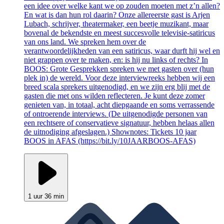
een idee over welke kant we op zouden moeten met z’n allen?
En wat is dan hun rol daarin? Onze allereerste gast is Arjen
Lubach, schrijver, theatermaker, een beetje muzikant, maar
bovenal de bekendste en meest succesvolle televisie-satiricus
van ons land. We spreken hem over de
verantwoordelijkheden van een satiricus, waar durft hij wel en
niet grappen over te maken, en: is hij nu links of rechts? In
BOOS: Grote Gesprekken spreken we met gasten over (hun
plek in) de wereld. Voor deze interviewreeks hebben wij een
breed scala sprekers uitgenodigd, en we zijn erg blij met de
gasten die met ons wilden reflecteren. Je kunt deze zomer
genieten van, in totaal, acht diepgaande en soms verrassende
of ontroerende interviews. (De uitgenodigde personen van
een rechtsere of conservatieve signatuur, hebben helaas allen
de uitnodiging afgeslagen.) Shownotes: Tickets 10 jaar
BOOS in AFAS (https://bit.ly/10JAARBOOS-AFAS)
1 uur 36 min