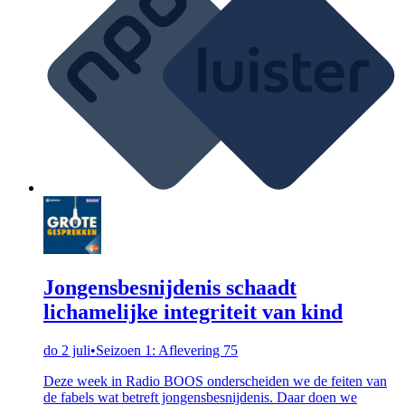
Jongensbesnijdenis schaadt
lichamelijke integriteit van kind
do 2 juli
•
Seizoen 1: Aflevering 75
Deze week in Radio BOOS onderscheiden we de feiten van
de fabels wat betreft jongensbesnijdenis. Daar doen we