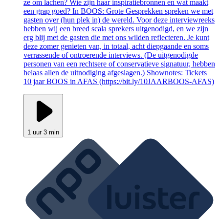
ze om lachen? Wie zijn haar inspiratiebronnen en wat maakt
een grap goed? In BOOS: Grote Gesprekken spreken we met
gasten over (hun plek in) de wereld. Voor deze interviewreeks
hebben wij een breed scala sprekers uitgenodigd, en we zijn
erg blij met de gasten die met ons wilden reflecteren. Je kunt
deze zomer genieten van, in totaal, acht diepgaande en soms
verrassende of ontroerende interviews. (De uitgenodigde
personen van een rechtsere of conservatieve signatuur, hebben
helaas allen de uitnodiging afgeslagen.) Shownotes: Tickets
10 jaar BOOS in AFAS (https://bit.ly/10JAARBOOS-AFAS)
1 uur 3 min