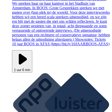
We spreken haar op haar kantoor in het Stadhuis van
Amsterdam. In BOOS: Grote Gesprekken spreken we met
gasten over (hun plek in) de wereld. Voor deze interviewreeks
hebben wij een breed scala sprekers uitgenodigd, en we zijn
erg blij met de gasten die met ons wilden reflecteren. Je kunt
deze zomer genieten van, in totaal, acht diepgaande en soms
verrassende of ontroerende interviews. (De uitgenodigde
personen van een rechtsere of conservatieve signatuur, hebben
helaas allen de uitnodiging afgeslagen.) Shownotes: Tickets
10 jaar BOOS in AFAS (https://bit.ly/10JAARBOOS-AFAS)
1 uur 6 min