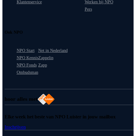
Klantenservice
Werken bij NPO
Pers
Ook NPO
NPO Start
Net in Nederland
NPO Kennis
Zappelin
NPO Fonds
Zapp
Ombudsman
hoor alles met
Elke week het beste van NPO Luister in jouw mailbox
Inschrijven