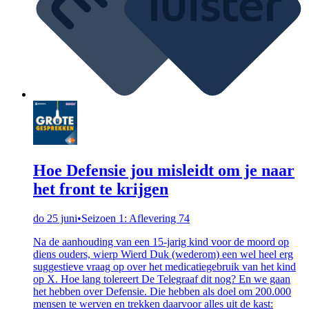
Hoe Defensie jou misleidt om je naar
het front te krijgen
do 25 juni
•
Seizoen 1: Aflevering 74
Na de aanhouding van een 15-jarig kind voor de moord op
diens ouders, wierp Wierd Duk (wederom) een wel heel erg
suggestieve vraag op over het medicatiegebruik van het kind
op X. Hoe lang tolereert De Telegraaf dit nog? En we gaan
het hebben over Defensie. Die hebben als doel om 200.000
mensen te werven en trekken daarvoor alles uit de kast: