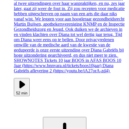
al twee uitzendingen over haar wanpraktijken, en nu, zes jaar
later, gaat zij weer de fout in. Zij zou recepten voor medicatie
hebben uitgeschreven op naam van een arts die daar niks
vanaf wist. We leggen voor aan hoogleraar gezondheidsrecht
Martin Buijsen, apothekersvereniging KNMP en de Inspectie
Gezondheidszorg en Jeugd. Ook duiken we de archieven in
en vinden klachten over Diana tot wel dertig jaar terug. Tijd
om Diana weer eens op te bellen. Door privacyredenen
omwille van de medische aard van de kwestie van de
gedupeerde is onze eerste uitzending over Diana Gabriëls bij
hoge uitzondering gearchiveerd, en dus niet meer te zien.
SHOWNOTES Tickets 10 jaar BOOS in AFAS BOOS 10
Jaar (https://www.bnnvara.nl/tickets/boos10jaar) Diana
Gabriëls aflevering 2 (https://youtu.be/iA27orA-zd4)
52 min