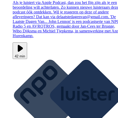
Als je luistert via Apple Podcast, dan zou het fijn zijn als je een
beoordeling wilt achterlaten. Zo kunnen nieuwe luisteraars dez
podcast óók ontdekken. Wil je reageren op deze of andere
afleveringen? Dat kan via delaatstedagenvan@gmail.com. 'De
Laatste Dagen Van... John Lennon' is een podcastserie van N
Radio 5 en AVROTROS, gemaakt door Jan-Cees ter Brugge,
Wibo Dijksma en Michiel Tjepkema, in samenwerking met An
Hurenkamp.
42 min