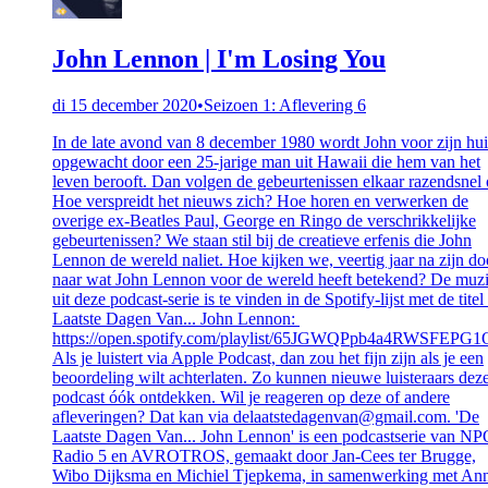
John Lennon | I'm Losing You
di 15 december 2020
•
Seizoen 1: Aflevering 6
In de late avond van 8 december 1980 wordt John voor zijn hui
opgewacht door een 25-jarige man uit Hawaii die hem van het
leven berooft. Dan volgen de gebeurtenissen elkaar razendsnel 
Hoe verspreidt het nieuws zich? Hoe horen en verwerken de
overige ex-Beatles Paul, George en Ringo de verschrikkelijke
gebeurtenissen? We staan stil bij de creatieve erfenis die John
Lennon de wereld naliet. Hoe kijken we, veertig jaar na zijn do
naar wat John Lennon voor de wereld heeft betekend? De muz
uit deze podcast-serie is te vinden in de Spotify-lijst met de tite
Laatste Dagen Van... John Lennon:
https://open.spotify.com/playlist/65JGWQPpb4a4RWSFEPG
Als je luistert via Apple Podcast, dan zou het fijn zijn als je een
beoordeling wilt achterlaten. Zo kunnen nieuwe luisteraars dez
podcast óók ontdekken. Wil je reageren op deze of andere
afleveringen? Dat kan via delaatstedagenvan@gmail.com. 'De
Laatste Dagen Van... John Lennon' is een podcastserie van N
Radio 5 en AVROTROS, gemaakt door Jan-Cees ter Brugge,
Wibo Dijksma en Michiel Tjepkema, in samenwerking met An