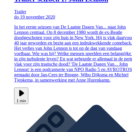
Trailer
do 19 november 2020
In het eerste seizoen van De Laatste Dagen Van... staat John
Lennon centraal. Op 8 december 1980 wordt de ex-Beatle
doodgeschoten voor zijn huis in New York. Hij is vlak daarvoo
40 jaar geworden en bezig aan een indrukwekkende comeback
Het verlies van John Lennon is tot op de dag van vandaag
voelbaar. Wie was hij? Welke mensen speelden een belangrijke 
in zijn turbulente leven? En wat gebeurde er allemaal in de per
vlak voor zijn tragische dood? 'De Laatste Dagen Van... John
Lennon' is een podcastserie van NPO Radio 5 en AVROTROS
gemaakt door Jan-Cees ter Brugge, Wibo Dijksma en Michiel
Tjepkema, in samenwerking met Anne Hurenkamp.
1 min