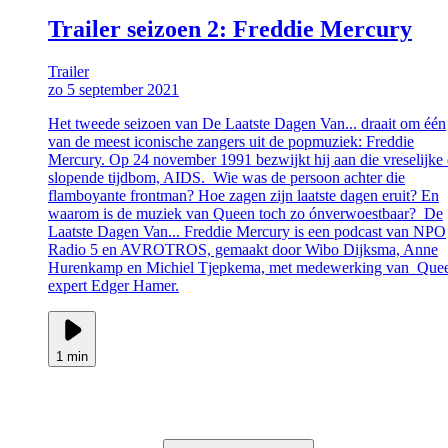
Trailer seizoen 2: Freddie Mercury
Trailer
zo 5 september 2021
Het tweede seizoen van De Laatste Dagen Van... draait om één
van de meest iconische zangers uit de popmuziek: Freddie
Mercury. Op 24 november 1991 bezwijkt hij aan die vreselijke
slopende tijdbom, AIDS. Wie was de persoon achter die
flamboyante frontman? Hoe zagen zijn laatste dagen eruit? En
waarom is de muziek van Queen toch zo ónverwoestbaar? De
Laatste Dagen Van... Freddie Mercury is een podcast van NPO
Radio 5 en AVROTROS, gemaakt door Wibo Dijksma, Anne
Hurenkamp en Michiel Tjepkema, met medewerking van Que
expert Edger Hamer.
1 min