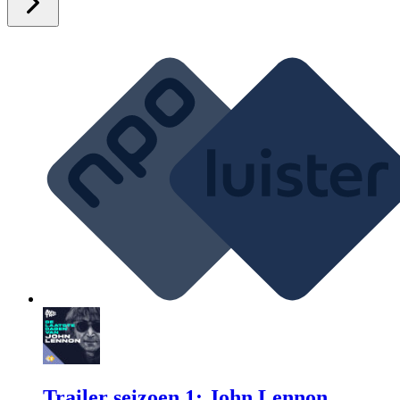
Trailer seizoen 1: John Lennon