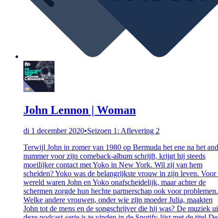
John Lennon | Woman
di 1 december 2020
•
Seizoen 1: Aflevering 2
Terwijl John in zomer van 1980 op Bermuda het ene na het and
nummer voor zijn comeback-album schrijft, krijgt hij steeds
moeilijker contact met Yoko in New York. Wil zij van hem
scheiden? Yoko was de belangrijkste vrouw in zijn leven. Voor
wereld waren John en Yoko onafscheidelijk, maar achter de
schermen zorgde hun hechte partnerschap ook voor problemen.
Welke andere vrouwen, onder wie zijn moeder Julia, maakten
John tot de mens en de songschrijver die hij was? De muziek ui
deze podcast-serie is te vinden in de Spotify-lijst met de titel De