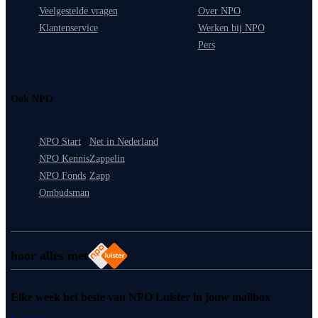
Veelgestelde vragen
Over NPO
Klantenservice
Werken bij NPO
Pers
Ook NPO
NPO Start
Net in Nederland
NPO Kennis
Zappelin
NPO Fonds
Zapp
Ombudsman
hoor alles met
Elke week het beste van NPO Luister in jouw mailbox