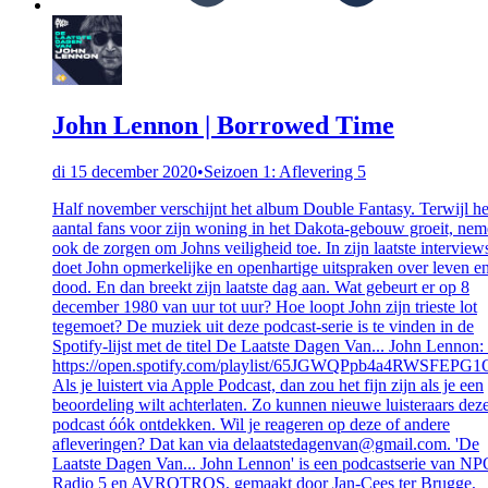
John Lennon | Borrowed Time
di 15 december 2020
•
Seizoen 1: Aflevering 5
Half november verschijnt het album Double Fantasy. Terwijl he
aantal fans voor zijn woning in het Dakota-gebouw groeit, ne
ook de zorgen om Johns veiligheid toe. In zijn laatste interview
doet John opmerkelijke en openhartige uitspraken over leven e
dood. En dan breekt zijn laatste dag aan. Wat gebeurt er op 8
december 1980 van uur tot uur? Hoe loopt John zijn trieste lot
tegemoet? De muziek uit deze podcast-serie is te vinden in de
Spotify-lijst met de titel De Laatste Dagen Van... John Lennon:
https://open.spotify.com/playlist/65JGWQPpb4a4RWSFEPG
Als je luistert via Apple Podcast, dan zou het fijn zijn als je een
beoordeling wilt achterlaten. Zo kunnen nieuwe luisteraars dez
podcast óók ontdekken. Wil je reageren op deze of andere
afleveringen? Dat kan via delaatstedagenvan@gmail.com. 'De
Laatste Dagen Van... John Lennon' is een podcastserie van N
Radio 5 en AVROTROS, gemaakt door Jan-Cees ter Brugge,