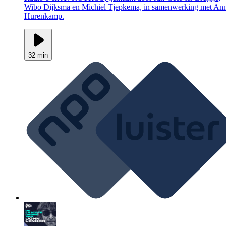
Wibo Dijksma en Michiel Tjepkema, in samenwerking met An
Hurenkamp.
32 min