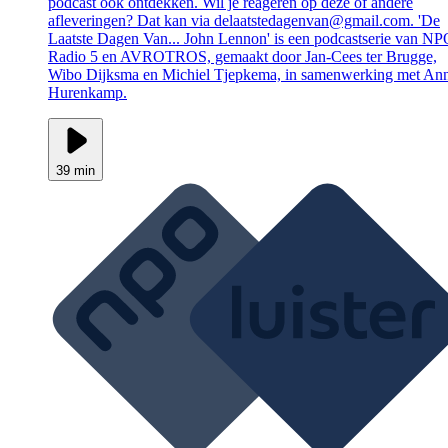
podcast óók ontdekken. Wil je reageren op deze of andere
afleveringen? Dat kan via delaatstedagenvan@gmail.com. 'De
Laatste Dagen Van... John Lennon' is een podcastserie van N
Radio 5 en AVROTROS, gemaakt door Jan-Cees ter Brugge,
Wibo Dijksma en Michiel Tjepkema, in samenwerking met An
Hurenkamp.
39 min