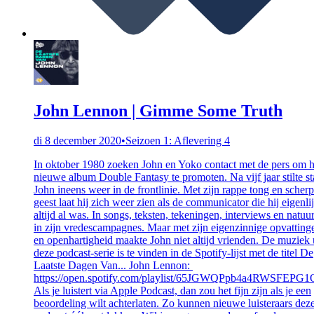
John Lennon | Gimme Some Truth
di 8 december 2020
•
Seizoen 1: Aflevering 4
In oktober 1980 zoeken John en Yoko contact met de pers om 
nieuwe album Double Fantasy te promoten. Na vijf jaar stilte st
John ineens weer in de frontlinie. Met zijn rappe tong en scher
geest laat hij zich weer zien als de communicator die hij eigenli
altijd al was. In songs, teksten, tekeningen, interviews en natuur
in zijn vredescampagnes. Maar met zijn eigenzinnige opvatting
en openhartigheid maakte John niet altijd vrienden. De muziek 
deze podcast-serie is te vinden in de Spotify-lijst met de titel De
Laatste Dagen Van... John Lennon:
https://open.spotify.com/playlist/65JGWQPpb4a4RWSFEPG
Als je luistert via Apple Podcast, dan zou het fijn zijn als je een
beoordeling wilt achterlaten. Zo kunnen nieuwe luisteraars dez