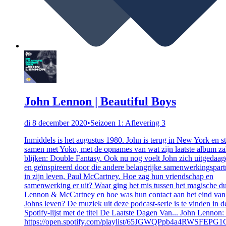
John Lennon | Beautiful Boys
di 8 december 2020
•
Seizoen 1: Aflevering 3
Inmiddels is het augustus 1980. John is terug in New York en st
samen met Yoko, met de opnames van wat zijn laatste album za
blijken: Double Fantasy. Ook nu nog voelt John zich uitgedaag
en geïnspireerd door die andere belangrijke samenwerkingspart
in zijn leven, Paul McCartney. Hoe zag hun vriendschap en
samenwerking er uit? Waar ging het mis tussen het magische d
Lennon & McCartney en hoe was hun contact aan het eind van
Johns leven? De muziek uit deze podcast-serie is te vinden in d
Spotify-lijst met de titel De Laatste Dagen Van... John Lennon:
https://open.spotify.com/playlist/65JGWQPpb4a4RWSFEPG