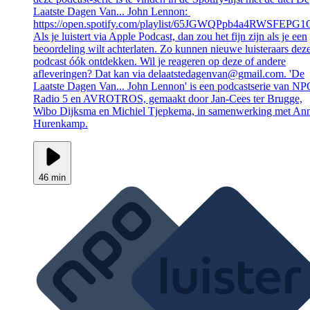
Laatste Dagen Van... John Lennon:
https://open.spotify.com/playlist/65JGWQPpb4a4RWSFEPG
Als je luistert via Apple Podcast, dan zou het fijn zijn als je een
beoordeling wilt achterlaten. Zo kunnen nieuwe luisteraars dez
podcast óók ontdekken. Wil je reageren op deze of andere
afleveringen? Dat kan via delaatstedagenvan@gmail.com. 'De
Laatste Dagen Van... John Lennon' is een podcastserie van N
Radio 5 en AVROTROS, gemaakt door Jan-Cees ter Brugge,
Wibo Dijksma en Michiel Tjepkema, in samenwerking met An
Hurenkamp.
46 min