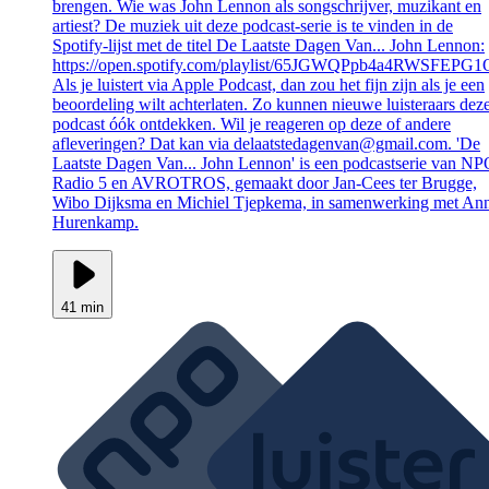
brengen. Wie was John Lennon als songschrijver, muzikant en
artiest? De muziek uit deze podcast-serie is te vinden in de
Spotify-lijst met de titel De Laatste Dagen Van... John Lennon:
https://open.spotify.com/playlist/65JGWQPpb4a4RWSFEPG
Als je luistert via Apple Podcast, dan zou het fijn zijn als je een
beoordeling wilt achterlaten. Zo kunnen nieuwe luisteraars dez
podcast óók ontdekken. Wil je reageren op deze of andere
afleveringen? Dat kan via delaatstedagenvan@gmail.com. 'De
Laatste Dagen Van... John Lennon' is een podcastserie van N
Radio 5 en AVROTROS, gemaakt door Jan-Cees ter Brugge,
Wibo Dijksma en Michiel Tjepkema, in samenwerking met An
Hurenkamp.
41 min