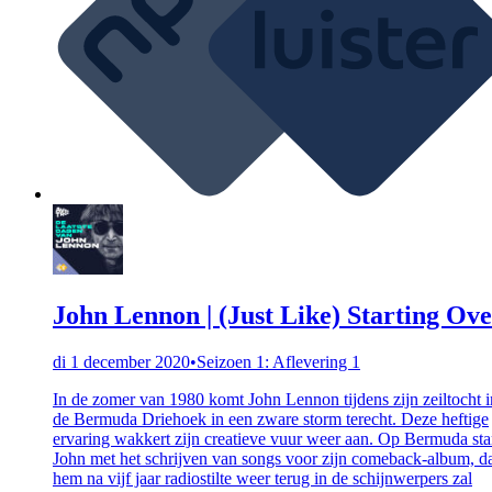
John Lennon | (Just Like) Starting Ov
di 1 december 2020
•
Seizoen 1: Aflevering 1
In de zomer van 1980 komt John Lennon tijdens zijn zeiltocht i
de Bermuda Driehoek in een zware storm terecht. Deze heftige
ervaring wakkert zijn creatieve vuur weer aan. Op Bermuda sta
John met het schrijven van songs voor zijn comeback-album, d
hem na vijf jaar radiostilte weer terug in de schijnwerpers zal