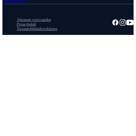
Inschrijven
Algemene voorwaarden
Privacybeleid
Toegankelijkheidsverklaring