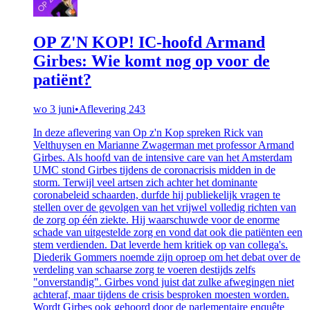
OP Z'N KOP! IC-hoofd Armand
Girbes: Wie komt nog op voor de
patiënt?
wo 3 juni
•
Aflevering 243
In deze aflevering van Op z'n Kop spreken Rick van
Velthuysen en Marianne Zwagerman met professor Armand
Girbes. Als hoofd van de intensive care van het Amsterdam
UMC stond Girbes tijdens de coronacrisis midden in de
storm. Terwijl veel artsen zich achter het dominante
coronabeleid schaarden, durfde hij publiekelijk vragen te
stellen over de gevolgen van het vrijwel volledig richten van
de zorg op één ziekte. Hij waarschuwde voor de enorme
schade van uitgestelde zorg en vond dat ook die patiënten een
stem verdienden. Dat leverde hem kritiek op van collega's.
Diederik Gommers noemde zijn oproep om het debat over de
verdeling van schaarse zorg te voeren destijds zelfs
"onverstandig". Girbes vond juist dat zulke afwegingen niet
achteraf, maar tijdens de crisis besproken moesten worden.
Wordt Girbes ook gehoord door de parlementaire enquête