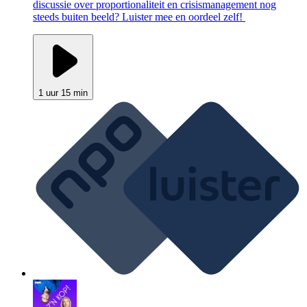
discussie over proportionaliteit en crisismanagement nog
steeds buiten beeld? Luister mee en oordeel zelf!
1 uur 15 min