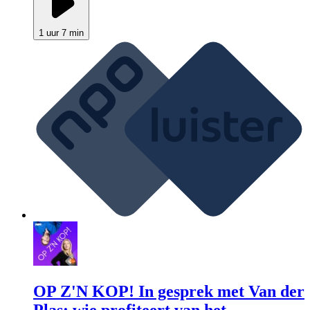
1 uur 7 min
OP Z'N KOP! In gesprek met Van der
Plas: wie profiteert van het