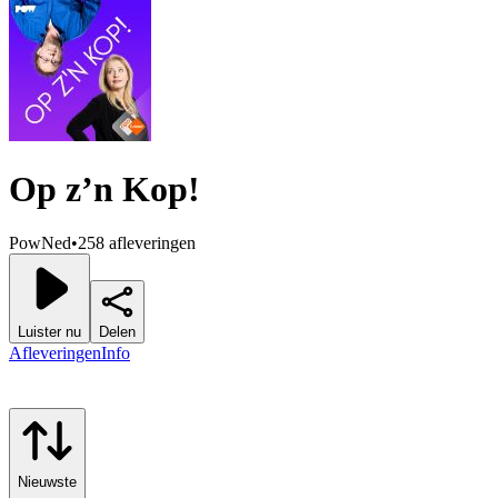
Op z’n Kop!
PowNed
•
258 afleveringen
Luister nu
Delen
Afleveringen
Info
Nieuwste