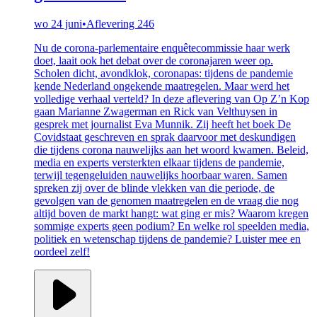
wo 24 juni
•
Aflevering 246
Nu de corona-parlementaire enquêtecommissie haar werk
doet, laait ook het debat over de coronajaren weer op.
Scholen dicht, avondklok, coronapas: tijdens de pandemie
kende Nederland ongekende maatregelen. Maar werd het
volledige verhaal verteld? In deze aflevering van Op Z’n Kop
gaan Marianne Zwagerman en Rick van Velthuysen in
gesprek met journalist Eva Munnik. Zij heeft het boek De
Covidstaat geschreven en sprak daarvoor met deskundigen
die tijdens corona nauwelijks aan het woord kwamen. Beleid,
media en experts versterkten elkaar tijdens de pandemie,
terwijl tegengeluiden nauwelijks hoorbaar waren. Samen
spreken zij over de blinde vlekken van die periode, de
gevolgen van de genomen maatregelen en de vraag die nog
altijd boven de markt hangt: wat ging er mis? Waarom kregen
sommige experts geen podium? En welke rol speelden media,
politiek en wetenschap tijdens de pandemie? Luister mee en
oordeel zelf!