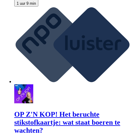
1 uur 9 min
OP Z'N KOP! Het beruchte
stikstofkaartje: wat staat boeren te
wachten?