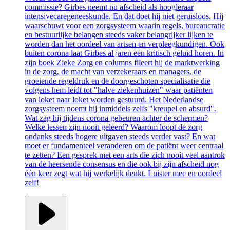
commissie? Girbes neemt nu afscheid als hoogleraar
intensivecaregeneeskunde. En dat doet hij niet geruisloos. Hij
waarschuwt voor een zorgsysteem waarin regels, bureaucratie
en bestuurlijke belangen steeds vaker belangrijker lijken te
worden dan het oordeel van artsen en verpleegkundigen. Ook
buiten corona laat Girbes al jaren een kritisch geluid horen. In
zijn boek Zieke Zorg en columns fileert hij de marktwerking
in de zorg, de macht van verzekeraars en managers, de
groeiende regeldruk en de doorgeschoten specialisatie die
volgens hem leidt tot "halve ziekenhuizen" waar patiënten
van loket naar loket worden gestuurd. Het Nederlandse
zorgsysteem noemt hij inmiddels zelfs "kreupel en absurd".
Wat zag hij tijdens corona gebeuren achter de schermen?
Welke lessen zijn nooit geleerd? Waarom loopt de zorg
ondanks steeds hogere uitgaven steeds verder vast? En wat
moet er fundamenteel veranderen om de patiënt weer centraal
te zetten? Een gesprek met een arts die zich nooit veel aantrok
van de heersende consensus en die ook bij zijn afscheid nog
één keer zegt wat hij werkelijk denkt. Luister mee en oordeel
zelf!