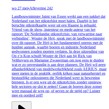
wo 27 mei
•
Aflevering 242
Landbouwminister Jaimi van Essen werkt aan een pakket dat
Nederland van het stikstofslot moet halen. Daarbij is het
beruchte stikstofkaartje weer uit een Haagse la gehaald.
Vriend van de show, ingenieur en mede-auteur van het
rapport ‘De Nederlandse stikstofcrisis: van verwarring naar
verbinding’, Wouter de Heij, sprak met de landbouwminister
over dit rapport. De Heij is het fundamenteel oneens met de
huidige aanpak, waarbij boeren en industrie Nederland
gedwongen zouden moeten verlaten. In deze uitzending van
Op z’n Kop schuift Wouter de Heij aan bij Rick van
Velthuysen en Marianne Zwagerman om nog eens te duiden
wat er zo onverstandig is aan deze plannen. De Heij wil geen
afhankelijkheid van modelwerkelijkheid zoals AERIUS, maar
meer meten in de praktijk, eerlijk kijken naar natuurherstel en
bestuurlijke oplossingen die Nederland weer in beweging
brengen. Is er een weg uit de stikstofcrisis zonder opnieuw
hele sectoren op slot te zetten? Gaan de boeren deze zomer
weer massaal de weg op, of geven ze de strijd op? Luister
mee en oordeel zelf!