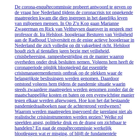
De corona-enquêtecommissie probeert antwoord te geven op
de vraag hoe Nederland tijdens de coronacrisis tot ongekende
maatregelen kwam die diep ingrepen in het dagelijks leven
van miljoenen mensen. In Op Z'n Kop gaan Marianne
Zwagerman en Rick van Velthuysen daarover in gesprek met
professor dr. Ira Helsloot, hoogleraar Besturen van Veiligheid
aan de Radboud Universiteit en de enige actieve hoogleraar in
Nederland die zich volledig op dit vakgebied richt. Helsloot
houdt zich al tientallen jaren bezig met veiligheid,
crisisbeheersing, rampenbestrijding en de manier waarop
overheden onder druk besluiten nemen. Volgens hem heeft de
coronaperiode pijnlijk blootgelegd dat essentiële
crisismanagementkennis ontbrak op de plekken waar de
belangrijkste beslissingen werden genomen. Daardoor
ontstond volgens hem tijdens de pandemie situatie waarin
steeds zwaardere maatregelen werden genomen zonder dat de
maatschappelijke kosten en baten op een evenwichtige manier
tegen elkaar werden afgewogen. Hoe kon het dat bestaande
pandemiedraaiboeken naar de achtergrond verdwenen?
Waarom werden maatregelen ingevoerd die jarenlang niet als
realistische crisisinstrumenten werden gezien? Welke rol
speelden angst, politieke druk en de drang om zichtbaar te
handelen? En gaat de enquêtecommissie werkelijk
blootleggen wat er misging, of blijft de fundamentele