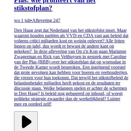
stikstofplan?
wo 1 juli
•
Aflevering 247
Den Haag zegt dat Nederland van het stikstofslot moet. Maar
waarom houden partijen als VVD en CDA vast aan beleid dat
volgens critici miljarden kost en weinig oplevert? Alle feiten
liggen op tafel, dus wordt er bewust de andere kant op
gekeken? In deze aflevering van Op z'n Kop gaan Marianne
Zwagerman en Rick van Velthuysen in gesprek met Caroline
van der Plas (BBB) over het stikstofplan dat op woensdag in
de Tweede Kamer wordt besproken. Een ingrijpend voorstel
dat grote gevolgen kan hebben voor boeren en veehouderijen,
die vrezen voor hun toekomst. Dat terwijl het stikstofbeleid de
belastingbetaler miljarden heeft gekost en de resultaten ter
discussie staan. Welke belangen spelen er achter de schermen
in Den Haag? Is beleid nog gebaseerd op inhoud, of weegt
politieke strategie zwaarder dan de werkelijkheid? Luister
mee en oordeel zelf!