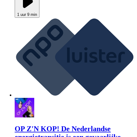
1 uur 9 min
OP Z'N KOP! De Nederlandse
energietransitie is een gevaarlijke