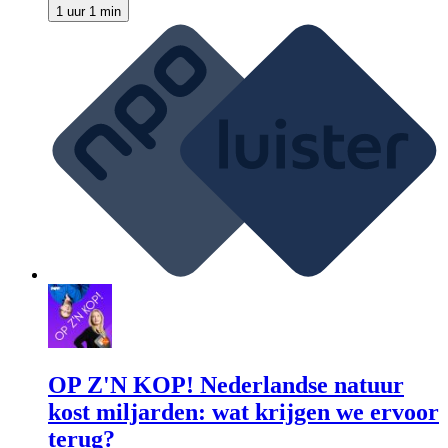
1 uur 1 min
OP Z'N KOP! Nederlandse natuur
kost miljarden: wat krijgen we ervoor
terug?