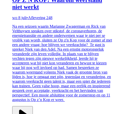
niet werkt
wo 8 juli
•
Aflevering 248
Na een seizoen waarin Marianne Zwagerman en Rick van
Velthuysen spraken over stikstof, de coronaverhoren, de
energietransitie en andere onderwerpen waar je niet per se
vrolijk van wordt, sluiten ze Op z'n Kop voor de zomer af met
een andere vraag: hoe blijven we veerkrachtig? Te gast is
spreker Niek van den Adel. Na een ernstig motorongeluk
veranderde zijn leven volledig. In plaats van te blijven
vechten tegen zijn nieuwe werkelijkheid, leerde hij te
accepteren wat hij niet kon veranderen en bewust te kiezen
waar hij nog wél invloed op had. Samen bespreken ze
waarom weerstand volgens Niek vaak de grootste bron van
lijden is, hoe je omgaat met pijn, tegenslag en verandering, en
waarom veerkracht geen talent is, maar een spier die iedereen
kan trainen. Geen valse hoop, maar een eerlijk en inspirerend
gesprek over acceptatie, veerkracht en het hervinden van
perspectief. Een mooie afsluiting voor de zomerstop en op 11
augustus is Op z’n Kop er weer.