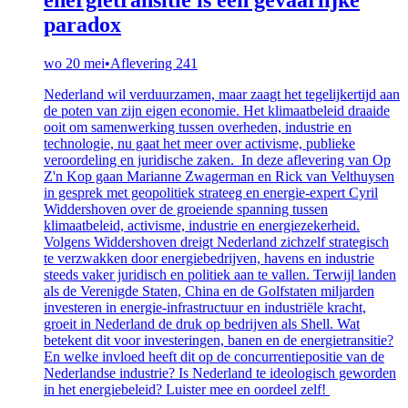
paradox
wo 20 mei
•
Aflevering 241
Nederland wil verduurzamen, maar zaagt het tegelijkertijd aan
de poten van zijn eigen economie. Het klimaatbeleid draaide
ooit om samenwerking tussen overheden, industrie en
technologie, nu gaat het meer over activisme, publieke
veroordeling en juridische zaken. In deze aflevering van Op
Z'n Kop gaan Marianne Zwagerman en Rick van Velthuysen
in gesprek met geopolitiek strateeg en energie-expert Cyril
Widdershoven over de groeiende spanning tussen
klimaatbeleid, activisme, industrie en energiezekerheid.
Volgens Widdershoven dreigt Nederland zichzelf strategisch
te verzwakken door energiebedrijven, havens en industrie
steeds vaker juridisch en politiek aan te vallen. Terwijl landen
als de Verenigde Staten, China en de Golfstaten miljarden
investeren in energie-infrastructuur en industriële kracht,
groeit in Nederland de druk op bedrijven als Shell. Wat
betekent dit voor investeringen, banen en de energietransitie?
En welke invloed heeft dit op de concurrentiepositie van de
Nederlandse industrie? Is Nederland te ideologisch geworden
in het energiebeleid? Luister mee en oordeel zelf!