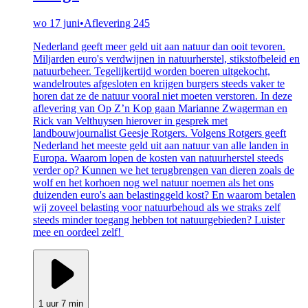
wo 17 juni
•
Aflevering 245
Nederland geeft meer geld uit aan natuur dan ooit tevoren.
Miljarden euro's verdwijnen in natuurherstel, stikstofbeleid en
natuurbeheer. Tegelijkertijd worden boeren uitgekocht,
wandelroutes afgesloten en krijgen burgers steeds vaker te
horen dat ze de natuur vooral niet moeten verstoren. In deze
aflevering van Op Z’n Kop gaan Marianne Zwagerman en
Rick van Velthuysen hierover in gesprek met
landbouwjournalist Geesje Rotgers. Volgens Rotgers geeft
Nederland het meeste geld uit aan natuur van alle landen in
Europa. Waarom lopen de kosten van natuurherstel steeds
verder op? Kunnen we het terugbrengen van dieren zoals de
wolf en het korhoen nog wel natuur noemen als het ons
duizenden euro's aan belastinggeld kost? En waarom betalen
wij zoveel belasting voor natuurbehoud als we straks zelf
steeds minder toegang hebben tot natuurgebieden? Luister
mee en oordeel zelf!
1 uur 7 min