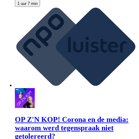
1 uur 7 min
OP Z'N KOP! Corona en de media:
waarom werd tegenspraak niet
getolereerd?