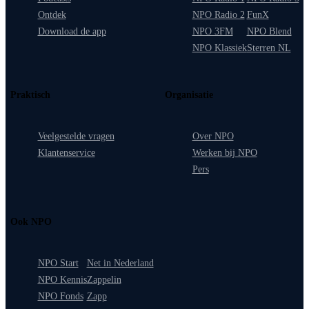
Ontdek
NPO Radio 2
FunX
Download de app
NPO 3FM
NPO Blend
NPO Klassiek
Sterren NL
Praktisch
Organisatie
Veelgestelde vragen
Over NPO
Klantenservice
Werken bij NPO
Pers
Ook NPO
NPO Start
Net in Nederland
NPO Kennis
Zappelin
NPO Fonds
Zapp