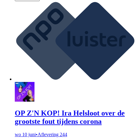
OP Z'N KOP! Ira Helsloot over de
grootste fout tijdens corona
wo 10 juni
•
Aflevering 244