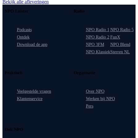
Bekijk alle afleveringen
NPO Luister
Radio
Podcasts
NPO Radio 1
NPO Radio 5
Ontdek
NPO Radio 2
FunX
Download de app
NPO 3FM
NPO Blend
NPO Klassiek
Sterren NL
Praktisch
Organisatie
Veelgestelde vragen
Over NPO
Klantenservice
Werken bij NPO
Pers
Ook NPO