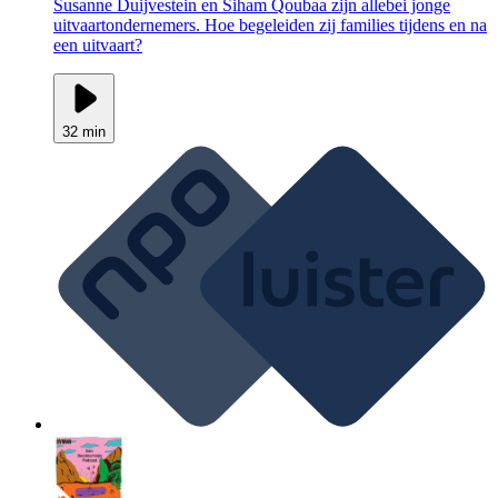
Susanne Duijvestein en Siham Qoubaa zijn allebei jonge
uitvaartondernemers. Hoe begeleiden zij families tijdens en na
een uitvaart?
32 min