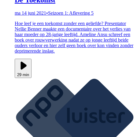
ma 14 juni 2021
•
Seizoen 1: Aflevering 5
Hoe leef je een toekomst zonder een geliefde? Presentator
Nellie Benner maakte een documentaire over het verlies van
haar moeder op 28-jarige leeftijd. Ameline Ansu schreef een
boek over rouwverwerking nadat ze op jonge leeftijd beide
ouders verloor en hier zelf geen boek over kon vinden zonder
deprimerende inslag.
29 min