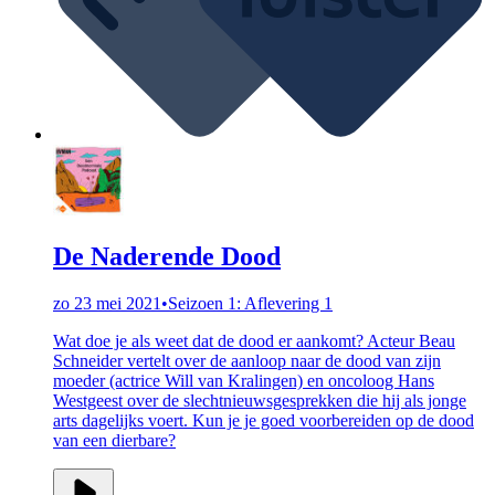
De Naderende Dood
zo 23 mei 2021
•
Seizoen 1: Aflevering 1
Wat doe je als weet dat de dood er aankomt? Acteur Beau
Schneider vertelt over de aanloop naar de dood van zijn
moeder (actrice Will van Kralingen) en oncoloog Hans
Westgeest over de slechtnieuwsgesprekken die hij als jonge
arts dagelijks voert. Kun je je goed voorbereiden op de dood
van een dierbare?