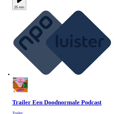
25 min
Trailer Een Doodnormale Podcast
Trailer