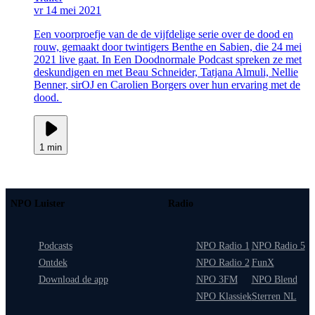
vr 14 mei 2021
Een voorproefje van de de vijfdelige serie over de dood en
rouw, gemaakt door twintigers Benthe en Sabien, die 24 mei
2021 live gaat. In Een Doodnormale Podcast spreken ze met
deskundigen en met Beau Schneider, Tatjana Almuli, Nellie
Benner, sirOJ en Carolien Borgers over hun ervaring met de
dood.
1 min
NPO Luister
Radio
Podcasts
NPO Radio 1
NPO Radio 5
Ontdek
NPO Radio 2
FunX
Download de app
NPO 3FM
NPO Blend
NPO Klassiek
Sterren NL