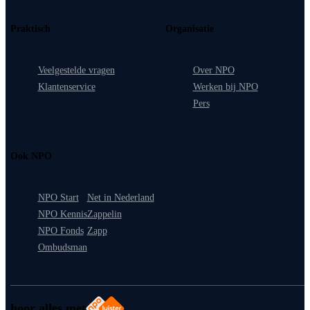
Praktisch
Organisatie
Veelgestelde vragen
Over NPO
Klantenservice
Werken bij NPO
Pers
Ook NPO
NPO Start
Net in Nederland
NPO Kennis
Zappelin
NPO Fonds
Zapp
Ombudsman
hoor alles met