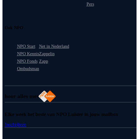
Pers
Ook NPO
NPO Start
Net in Nederland
NPO Kennis
Zappelin
NPO Fonds
Zapp
Ombudsman
hoor alles met
Elke week het beste van NPO Luister in jouw mailbox
Inschrijven