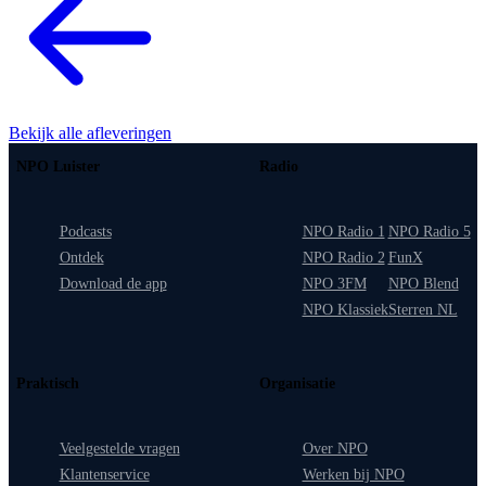
Bekijk alle afleveringen
NPO Luister
Radio
Podcasts
NPO Radio 1
NPO Radio 5
Ontdek
NPO Radio 2
FunX
Download de app
NPO 3FM
NPO Blend
NPO Klassiek
Sterren NL
Praktisch
Organisatie
Veelgestelde vragen
Over NPO
Klantenservice
Werken bij NPO