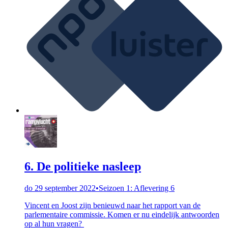
6. De politieke nasleep
do 29 september 2022
•
Seizoen 1: Aflevering 6
Vincent en Joost zijn benieuwd naar het rapport van de
parlementaire commissie. Komen er nu eindelijk antwoorden
op al hun vragen?