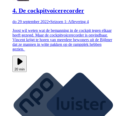
4. De cockpitvoicerecorder
do 29 september 2022
•
Seizoen 1: Aflevering 4
Joost wil weten wat de bemanning in de cockpit tegen elkaar
heeft gezegd. Maar de cockpitvoicerecorder is onvindbaar.
Vincent krijgt te horen van meerdere bewoners uit de Bijlmer
dat ze mannen in witte pakken op de rampplek hebben
gezien.
20 min