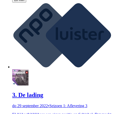
3. De lading
do 29 september 2022
•
Seizoen 1: Aflevering 3