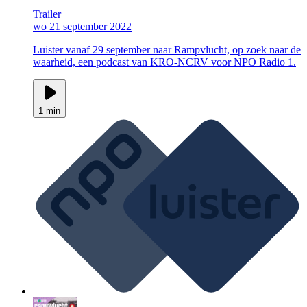
Trailer
wo 21 september 2022
Luister vanaf 29 september naar Rampvlucht, op zoek naar de
waarheid, een podcast van KRO-NCRV voor NPO Radio 1.
1 min