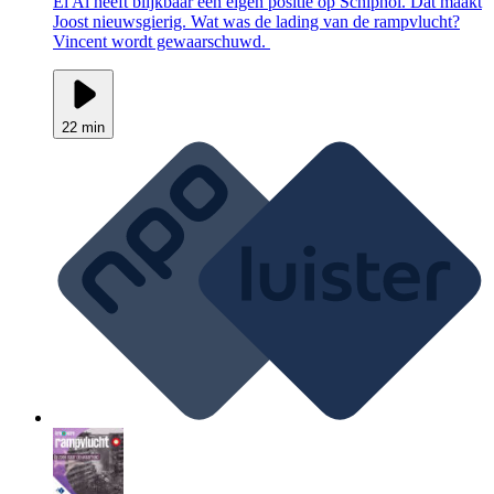
El Al heeft blijkbaar een eigen positie op Schiphol. Dat maakt
Joost nieuwsgierig. Wat was de lading van de rampvlucht?
Vincent wordt gewaarschuwd.
22 min