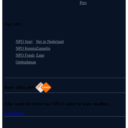
Pers
Ook NPO
NPO Start
Net in Nederland
NPO Kennis
Zappelin
NPO Fonds
Zapp
Ombudsman
hoor alles met
Elke week het beste van NPO Luister in jouw mailbox
Inschrijven