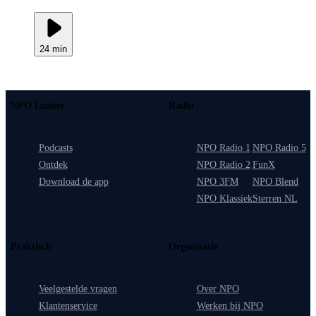
24 min
NPO Luister
Radio
Podcasts
NPO Radio 1
NPO Radio 5
Ontdek
NPO Radio 2
FunX
Download de app
NPO 3FM
NPO Blend
NPO Klassiek
Sterren NL
Praktisch
Organisatie
Veelgestelde vragen
Over NPO
Klantenservice
Werken bij NPO