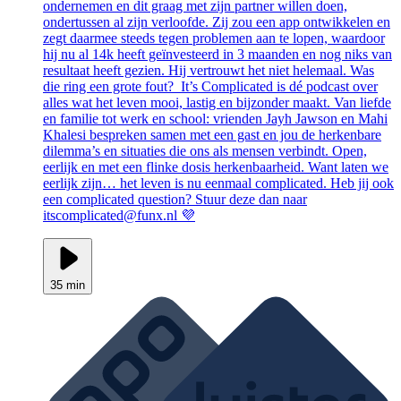
ondernemen en dit graag met zijn partner willen doen,
ondertussen al zijn verloofde. Zij zou een app ontwikkelen en
zegt daarmee steeds tegen problemen aan te lopen, waardoor
hij nu al 14k heeft geïnvesteerd in 3 maanden en nog niks van
resultaat heeft gezien. Hij vertrouwt het niet helemaal. Was
die ring een grote fout? It’s Complicated is dé podcast over
alles wat het leven mooi, lastig en bijzonder maakt. Van liefde
en familie tot werk en school: vrienden Jayh Jawson en Mahi
Khalesi bespreken samen met een gast en jou de herkenbare
dilemma’s en situaties die ons als mensen verbindt. Open,
eerlijk en met een flinke dosis herkenbaarheid. Want laten we
eerlijk zijn… het leven is nu eenmaal complicated. Heb jij ook
een complicated question? Stuur deze dan naar
itscomplicated@funx.nl 💜
35 min