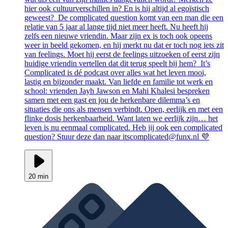
hier ook cultuurverschillen in? En is hij altijd al egoïstisch
geweest? De complicated question komt van een man die een
relatie van 5 jaar al lange tijd niet meer heeft. Nu heeft hij
zelfs een nieuwe vriendin. Maar zijn ex is toch ook opeens
weer in beeld gekomen, en hij merkt nu dat er toch nog iets zit
van feelings. Moet hij eerst de feelings uitzoeken of eerst zijn
huidige vriendin vertellen dat dit terug speelt bij hem? It’s
Complicated is dé podcast over alles wat het leven mooi,
lastig en bijzonder maakt. Van liefde en familie tot werk en
school: vrienden Jayh Jawson en Mahi Khalesi bespreken
samen met een gast en jou de herkenbare dilemma’s en
situaties die ons als mensen verbindt. Open, eerlijk en met een
flinke dosis herkenbaarheid. Want laten we eerlijk zijn… het
leven is nu eenmaal complicated. Heb jij ook een complicated
question? Stuur deze dan naar itscomplicated@funx.nl 💜
20 min