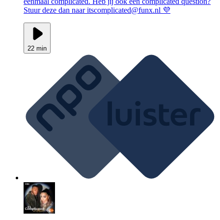
eenmaal complicated. Heb jij ook een complicated question?
Stuur deze dan naar itscomplicated@funx.nl 💜
22 min