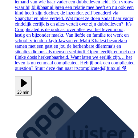
iemand van wie haar vader een dubbelleven leidt. Een vrouw
waar hij blijkbaar al jaren een relatie mee heeft en nu ook een
kind heeft zijn dochter, de inzender, zelf benaderd via
Snapchat en alles verteld. Wat moet ze doen zodat haar vader
eindelijk eerlijk is en alles vertelt over zijn dubbelleven? It’s
Complicated is dé podcast over alles wat het leven mooi,
lastig en bijzonder maakt. Van liefde en familie tot werk en
school: vrienden Jayh Jawson en Mahi Khalesi bespreken
samen met een gast en jou de herkenbare dilemma’s en
situaties die ons als mensen verbindt. Open, eerlijk en met een
flinke dosis herkenbaarheid. Want laten we eerlijk zijn… het
leven is nu eenmaal complicated. Heb jij ook een complicated
question? Stuur deze dan naar itscomplicated@funx.nl 💜
23 min