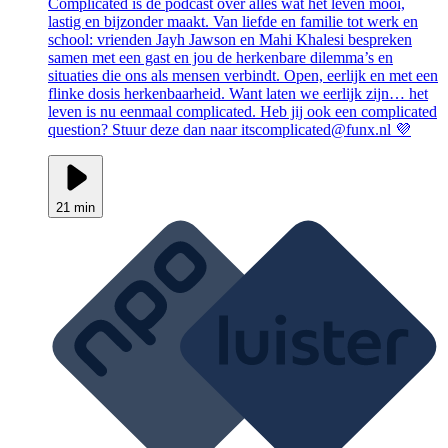
Complicated is dé podcast over alles wat het leven mooi,
lastig en bijzonder maakt. Van liefde en familie tot werk en
school: vrienden Jayh Jawson en Mahi Khalesi bespreken
samen met een gast en jou de herkenbare dilemma’s en
situaties die ons als mensen verbindt. Open, eerlijk en met een
flinke dosis herkenbaarheid. Want laten we eerlijk zijn… het
leven is nu eenmaal complicated. Heb jij ook een complicated
question? Stuur deze dan naar itscomplicated@funx.nl 💜
21 min