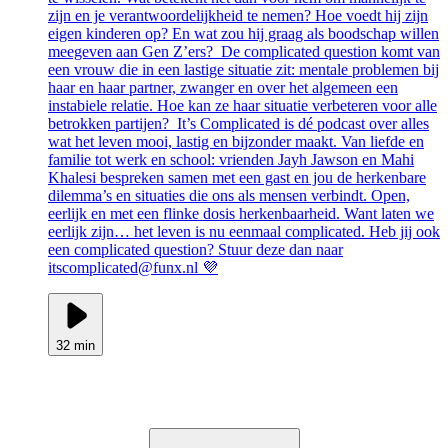
zijn en je verantwoordelijkheid te nemen? Hoe voedt hij zijn
eigen kinderen op? En wat zou hij graag als boodschap willen
meegeven aan Gen Z’ers? De complicated question komt van
een vrouw die in een lastige situatie zit: mentale problemen bij
haar en haar partner, zwanger en over het algemeen een
instabiele relatie. Hoe kan ze haar situatie verbeteren voor alle
betrokken partijen? It’s Complicated is dé podcast over alles
wat het leven mooi, lastig en bijzonder maakt. Van liefde en
familie tot werk en school: vrienden Jayh Jawson en Mahi
Khalesi bespreken samen met een gast en jou de herkenbare
dilemma’s en situaties die ons als mensen verbindt. Open,
eerlijk en met een flinke dosis herkenbaarheid. Want laten we
eerlijk zijn… het leven is nu eenmaal complicated. Heb jij ook
een complicated question? Stuur deze dan naar
itscomplicated@funx.nl 💜
32 min