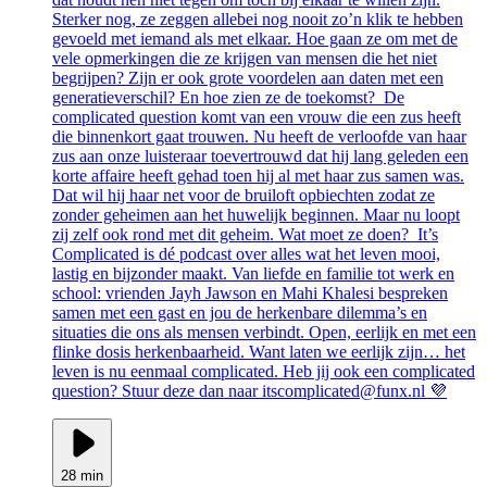
Sterker nog, ze zeggen allebei nog nooit zo’n klik te hebben
gevoeld met iemand als met elkaar. Hoe gaan ze om met de
vele opmerkingen die ze krijgen van mensen die het niet
begrijpen? Zijn er ook grote voordelen aan daten met een
generatieverschil? En hoe zien ze de toekomst? De
complicated question komt van een vrouw die een zus heeft
die binnenkort gaat trouwen. Nu heeft de verloofde van haar
zus aan onze luisteraar toevertrouwd dat hij lang geleden een
korte affaire heeft gehad toen hij al met haar zus samen was.
Dat wil hij haar net voor de bruiloft opbiechten zodat ze
zonder geheimen aan het huwelijk beginnen. Maar nu loopt
zij zelf ook rond met dit geheim. Wat moet ze doen? It’s
Complicated is dé podcast over alles wat het leven mooi,
lastig en bijzonder maakt. Van liefde en familie tot werk en
school: vrienden Jayh Jawson en Mahi Khalesi bespreken
samen met een gast en jou de herkenbare dilemma’s en
situaties die ons als mensen verbindt. Open, eerlijk en met een
flinke dosis herkenbaarheid. Want laten we eerlijk zijn… het
leven is nu eenmaal complicated. Heb jij ook een complicated
question? Stuur deze dan naar itscomplicated@funx.nl 💜
28 min