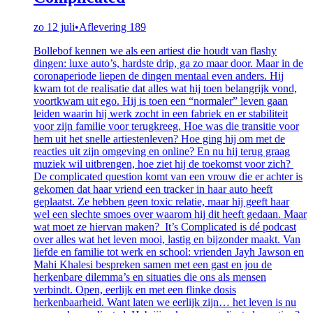
zo 12 juli
•
Aflevering 189
Bollebof kennen we als een artiest die houdt van flashy
dingen: luxe auto’s, hardste drip, ga zo maar door. Maar in de
coronaperiode liepen de dingen mentaal even anders. Hij
kwam tot de realisatie dat alles wat hij toen belangrijk vond,
voortkwam uit ego. Hij is toen een “normaler” leven gaan
leiden waarin hij werk zocht in een fabriek en er stabiliteit
voor zijn familie voor terugkreeg. Hoe was die transitie voor
hem uit het snelle artiestenleven? Hoe ging hij om met de
reacties uit zijn omgeving en online? En nu hij terug graag
muziek wil uitbrengen, hoe ziet hij de toekomst voor zich?
De complicated question komt van een vrouw die er achter is
gekomen dat haar vriend een tracker in haar auto heeft
geplaatst. Ze hebben geen toxic relatie, maar hij geeft haar
wel een slechte smoes over waarom hij dit heeft gedaan. Maar
wat moet ze hiervan maken? It’s Complicated is dé podcast
over alles wat het leven mooi, lastig en bijzonder maakt. Van
liefde en familie tot werk en school: vrienden Jayh Jawson en
Mahi Khalesi bespreken samen met een gast en jou de
herkenbare dilemma’s en situaties die ons als mensen
verbindt. Open, eerlijk en met een flinke dosis
herkenbaarheid. Want laten we eerlijk zijn… het leven is nu