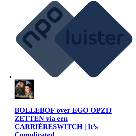
BOLLEBOF over EGO OPZIJ
ZETTEN via een
CARRIÈRESWITCH | It’s
Complicated