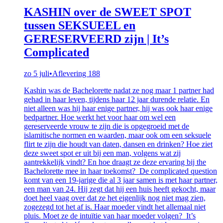
KASHIN over de SWEET SPOT
tussen SEKSUEEL en
GERESERVEERD zijn | It’s
Complicated
zo 5 juli
•
Aflevering 188
Kashin was de Bachelorette nadat ze nog maar 1 partner had
gehad in haar leven, tijdens haar 12 jaar durende relatie. En
niet alleen was hij haar enige partner, hij was ook haar enige
bedpartner. Hoe werkt het voor haar om wel een
gereserveerde vrouw te zijn die is opgegroeid met de
islamitische normen en waarden, maar ook om een seksuele
flirt te zijn die houdt van daten, dansen en drinken? Hoe ziet
deze sweet spot er uit bij een man, volgens wat zij
aantrekkelijk vindt? En hoe draagt ze deze ervaring bij the
Bachelorette mee in haar toekomst? De complicated question
komt van een 19-jarige die al 3 jaar samen is met haar partner,
een man van 24. Hij zegt dat hij een huis heeft gekocht, maar
doet heel vaag over dat ze het eigenlijk nog niet mag zien,
zogezegd tot het af is. Haar moeder vindt het allemaal niet
pluis. Moet ze de intuïtie van haar moeder volgen? It’s