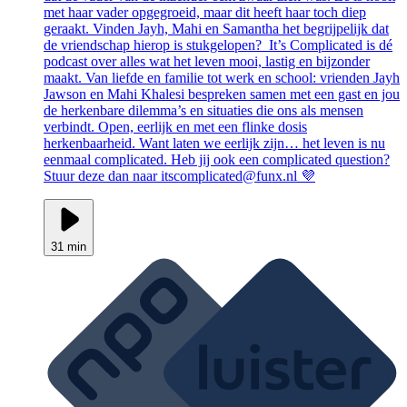
met haar vader opgegroeid, maar dit heeft haar toch diep
geraakt. Vinden Jayh, Mahi en Samantha het begrijpelijk dat
de vriendschap hierop is stukgelopen? It’s Complicated is dé
podcast over alles wat het leven mooi, lastig en bijzonder
maakt. Van liefde en familie tot werk en school: vrienden Jayh
Jawson en Mahi Khalesi bespreken samen met een gast en jou
de herkenbare dilemma’s en situaties die ons als mensen
verbindt. Open, eerlijk en met een flinke dosis
herkenbaarheid. Want laten we eerlijk zijn… het leven is nu
eenmaal complicated. Heb jij ook een complicated question?
Stuur deze dan naar itscomplicated@funx.nl 💜
31 min