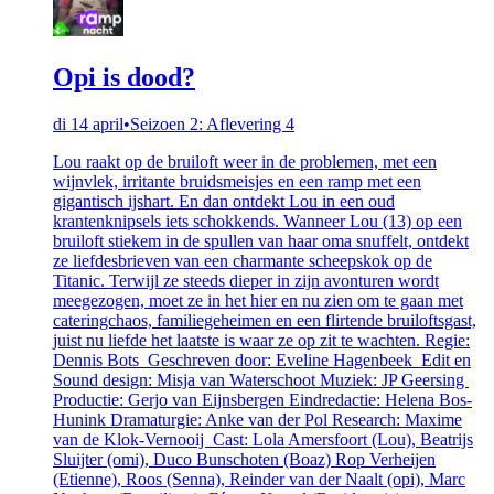
Opi is dood?
di 14 april
•
Seizoen 2: Aflevering 4
Lou raakt op de bruiloft weer in de problemen, met een
wijnvlek, irritante bruidsmeisjes en een ramp met een
gigantisch ijshart. En dan ontdekt Lou in een oud
krantenknipsels iets schokkends. Wanneer Lou (13) op een
bruiloft stiekem in de spullen van haar oma snuffelt, ontdekt
ze liefdesbrieven van een charmante scheepskok op de
Titanic. Terwijl ze steeds dieper in zijn avonturen wordt
meegezogen, moet ze in het hier en nu zien om te gaan met
cateringchaos, familiegeheimen en een flirtende bruiloftsgast,
juist nu liefde het laatste is waar ze op zit te wachten. Regie:
Dennis Bots Geschreven door: Eveline Hagenbeek Edit en
Sound design: Misja van Waterschoot Muziek: JP Geersing
Productie: Gerjo van Eijnsbergen Eindredactie: Helena Bos-
Hunink Dramaturgie: Anke van der Pol Research: Maxime
van de Klok-Vernooij Cast: Lola Amersfoort (Lou), Beatrijs
Sluijter (omi), Duco Bunschoten (Boaz) Rop Verheijen
(Etienne), Roos (Senna), Reinder van der Naalt (opi), Marc