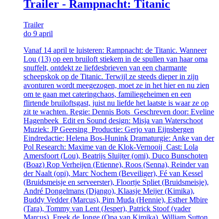
Trailer - Rampnacht: Titanic
Trailer
do 9 april
Vanaf 14 april te luisteren: Rampnacht: de Titanic. Wanneer
Lou (13) op een bruiloft stiekem in de spullen van haar oma
snuffelt, ontdekt ze liefdesbrieven van een charmante
scheepskok op de Titanic. Terwijl ze steeds dieper in zijn
avonturen wordt meegezogen, moet ze in het hier en nu zien
om te gaan met cateringchaos, familiegeheimen en een
flirtende bruiloftsgast, juist nu liefde het laatste is waar ze op
zit te wachten. Regie: Dennis Bots Geschreven door: Eveline
Hagenbeek Edit en Sound design: Misja van Waterschoot
Muziek: JP Geersing Productie: Gerjo van Eijnsbergen
Eindredactie: Helena Bos-Hunink Dramaturgie: Anke van der
Pol Research: Maxime van de Klok-Vernooij Cast: Lola
Amersfoort (Lou), Beatrijs Sluijter (omi), Duco Bunschoten
(Boaz) Rop Verheijen (Etienne), Roos (Senna), Reinder van
der Naalt (opi), Marc Nochem (Beveiliger), Fé van Kessel
(Bruidsmeisje en serveerster), Floortje Spliet (Bruidsmeisje),
André Dongelmans (Django), Klaasje Meijer (Kimika),
Buddy Vedder (Marcus), Pim Muda (Hennie), Esther Mbire
(Tara), Tommy van Lent (Jesper), Patrick Stoof (vader
Marcus), Freek de Jonge (Opa van Kimika), William Sutton,