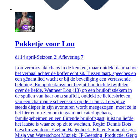
Pakketje voor Lou
di 14 april
•
Seizoen 2: Aflevering 7
Lou veroorzaakt chaos in de keuken, maar ontdekt daarna hoe
het verhaal achter de koffer echt zit. Tussen taart, speeches en
een gênant lied wacht er bij de beveiliging een verrassende
beloning. En op de dansvloer begint Lou toch te twijfelen
over de liefde. Wanneer Lou (13) op een bruiloft stiekem in
de spullen van haar oma snuffelt, ontdekt ze liefdesbrieven
van een charmante scheepskok op de Titanic. Terwijl ze
steeds dieper in zijn avonturen wordt meegezogen, moet ze in
het hier en nu zien om te gaan met cateringchaos,
familiegeheimen en een flirtende bruiloftsgast, juist nu liefde
het laatste is waar ze op zit te wachten. Regie: Dennis Bots
Geschreven door: Eveline Hagenbeek Edit en Sound design:
Misja van Waterschoot Muziek: JP Geersing Productie: Gerjo