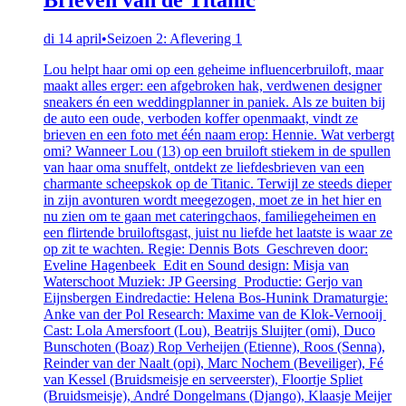
di 14 april
•
Seizoen 2: Aflevering 1
Lou helpt haar omi op een geheime influencerbruiloft, maar
maakt alles erger: een afgebroken hak, verdwenen designer
sneakers én een weddingplanner in paniek. Als ze buiten bij
de auto een oude, verboden koffer openmaakt, vindt ze
brieven en een foto met één naam erop: Hennie. Wat verbergt
omi? Wanneer Lou (13) op een bruiloft stiekem in de spullen
van haar oma snuffelt, ontdekt ze liefdesbrieven van een
charmante scheepskok op de Titanic. Terwijl ze steeds dieper
in zijn avonturen wordt meegezogen, moet ze in het hier en
nu zien om te gaan met cateringchaos, familiegeheimen en
een flirtende bruiloftsgast, juist nu liefde het laatste is waar ze
op zit te wachten. Regie: Dennis Bots Geschreven door:
Eveline Hagenbeek Edit en Sound design: Misja van
Waterschoot Muziek: JP Geersing Productie: Gerjo van
Eijnsbergen Eindredactie: Helena Bos-Hunink Dramaturgie:
Anke van der Pol Research: Maxime van de Klok-Vernooij
Cast: Lola Amersfoort (Lou), Beatrijs Sluijter (omi), Duco
Bunschoten (Boaz) Rop Verheijen (Etienne), Roos (Senna),
Reinder van der Naalt (opi), Marc Nochem (Beveiliger), Fé
van Kessel (Bruidsmeisje en serveerster), Floortje Spliet
(Bruidsmeisje), André Dongelmans (Django), Klaasje Meijer