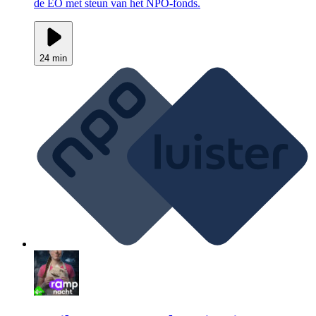
de EO met steun van het NPO-fonds.
24 min