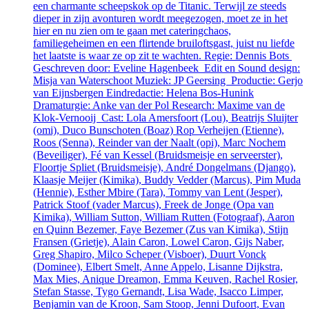
een charmante scheepskok op de Titanic. Terwijl ze steeds
dieper in zijn avonturen wordt meegezogen, moet ze in het
hier en nu zien om te gaan met cateringchaos,
familiegeheimen en een flirtende bruiloftsgast, juist nu liefde
het laatste is waar ze op zit te wachten. Regie: Dennis Bots
Geschreven door: Eveline Hagenbeek Edit en Sound design:
Misja van Waterschoot Muziek: JP Geersing Productie: Gerjo
van Eijnsbergen Eindredactie: Helena Bos-Hunink
Dramaturgie: Anke van der Pol Research: Maxime van de
Klok-Vernooij Cast: Lola Amersfoort (Lou), Beatrijs Sluijter
(omi), Duco Bunschoten (Boaz) Rop Verheijen (Etienne),
Roos (Senna), Reinder van der Naalt (opi), Marc Nochem
(Beveiliger), Fé van Kessel (Bruidsmeisje en serveerster),
Floortje Spliet (Bruidsmeisje), André Dongelmans (Django),
Klaasje Meijer (Kimika), Buddy Vedder (Marcus), Pim Muda
(Hennie), Esther Mbire (Tara), Tommy van Lent (Jesper),
Patrick Stoof (vader Marcus), Freek de Jonge (Opa van
Kimika), William Sutton, William Rutten (Fotograaf), Aaron
en Quinn Bezemer, Faye Bezemer (Zus van Kimika), Stijn
Fransen (Grietje), Alain Caron, Lowel Caron, Gijs Naber,
Greg Shapiro, Milco Scheper (Visboer), Duurt Vonck
(Dominee), Elbert Smelt, Anne Appelo, Lisanne Dijkstra,
Max Mies, Anique Dreamon, Emma Keuven, Rachel Rosier,
Stefan Stasse, Tygo Gernandt, Lisa Wade, Isacco Limper,
Benjamin van de Kroon, Sam Stoop, Jenni Dufoort, Evan