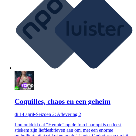
Coquilles, chaos en een geheim
di 14 april
•
Seizoen 2: Aflevering 2
Lou ontdekt dat “Hennie” op de foto haar opi is en leest
stiekem zijn liefdesbrieven aan omi met een enorme
onthulling: hij gaat koken op de Titanic. Ondertussen dreigt