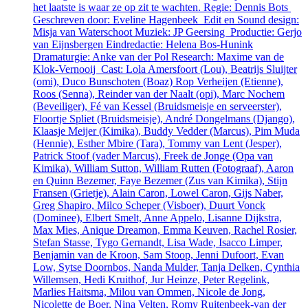
het laatste is waar ze op zit te wachten. Regie: Dennis Bots
Geschreven door: Eveline Hagenbeek Edit en Sound design:
Misja van Waterschoot Muziek: JP Geersing Productie: Gerjo
van Eijnsbergen Eindredactie: Helena Bos-Hunink
Dramaturgie: Anke van der Pol Research: Maxime van de
Klok-Vernooij Cast: Lola Amersfoort (Lou), Beatrijs Sluijter
(omi), Duco Bunschoten (Boaz) Rop Verheijen (Etienne),
Roos (Senna), Reinder van der Naalt (opi), Marc Nochem
(Beveiliger), Fé van Kessel (Bruidsmeisje en serveerster),
Floortje Spliet (Bruidsmeisje), André Dongelmans (Django),
Klaasje Meijer (Kimika), Buddy Vedder (Marcus), Pim Muda
(Hennie), Esther Mbire (Tara), Tommy van Lent (Jesper),
Patrick Stoof (vader Marcus), Freek de Jonge (Opa van
Kimika), William Sutton, William Rutten (Fotograaf), Aaron
en Quinn Bezemer, Faye Bezemer (Zus van Kimika), Stijn
Fransen (Grietje), Alain Caron, Lowel Caron, Gijs Naber,
Greg Shapiro, Milco Scheper (Visboer), Duurt Vonck
(Dominee), Elbert Smelt, Anne Appelo, Lisanne Dijkstra,
Max Mies, Anique Dreamon, Emma Keuven, Rachel Rosier,
Stefan Stasse, Tygo Gernandt, Lisa Wade, Isacco Limper,
Benjamin van de Kroon, Sam Stoop, Jenni Dufoort, Evan
Low, Sytse Doornbos, Nanda Mulder, Tanja Delken, Cynthia
Willemsen, Hedi Kruithof, Jur Heinze, Peter Regelink,
Marlies Haitsma, Milou van Ommen, Nicole de Jong,
Nicolette de Boer, Nina Velten, Romy Ruitenbeek-van der