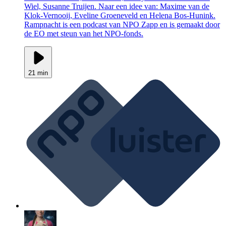
Wiel, Susanne Truijen. Naar een idee van: Maxime van de
Klok-Vernooij, Eveline Groeneveld en Helena Bos-Hunink.
Rampnacht is een podcast van NPO Zapp en is gemaakt door
de EO met steun van het NPO-fonds.
21 min