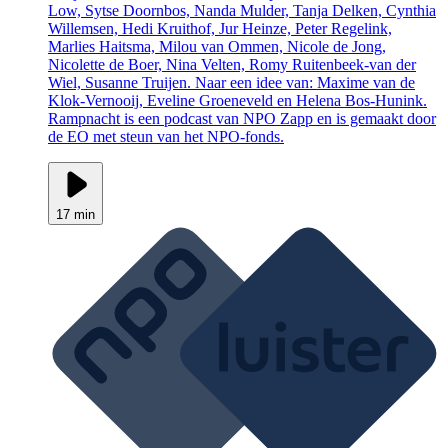
Low, Sytse Doornbos, Nanda Mulder, Tanja Delken, Cynthia
Willemsen, Hedi Kruithof, Jur Heinze, Peter Regelink,
Marlies Haitsma, Milou van Ommen, Nicole de Jong,
Nicolette de Boer, Nina Velten, Romy Ruitenbeek-van der
Wiel, Susanne Truijen. Naar een idee van: Maxime van de
Klok-Vernooij, Eveline Groeneveld en Helena Bos-Hunink.
Rampnacht is een podcast van NPO Zapp en is gemaakt door
de EO met steun van het NPO-fonds.
17 min