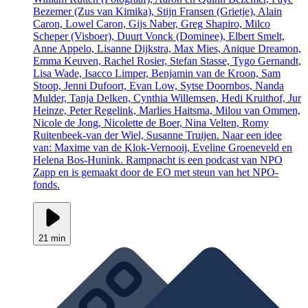
Bezemer (Zus van Kimika), Stijn Fransen (Grietje), Alain
Caron, Lowel Caron, Gijs Naber, Greg Shapiro, Milco
Scheper (Visboer), Duurt Vonck (Dominee), Elbert Smelt,
Anne Appelo, Lisanne Dijkstra, Max Mies, Anique Dreamon,
Emma Keuven, Rachel Rosier, Stefan Stasse, Tygo Gernandt,
Lisa Wade, Isacco Limper, Benjamin van de Kroon, Sam
Stoop, Jenni Dufoort, Evan Low, Sytse Doornbos, Nanda
Mulder, Tanja Delken, Cynthia Willemsen, Hedi Kruithof, Jur
Heinze, Peter Regelink, Marlies Haitsma, Milou van Ommen,
Nicole de Jong, Nicolette de Boer, Nina Velten, Romy
Ruitenbeek-van der Wiel, Susanne Truijen. Naar een idee
van: Maxime van de Klok-Vernooij, Eveline Groeneveld en
Helena Bos-Hunink. Rampnacht is een podcast van NPO
Zapp en is gemaakt door de EO met steun van het NPO-
fonds.
21 min