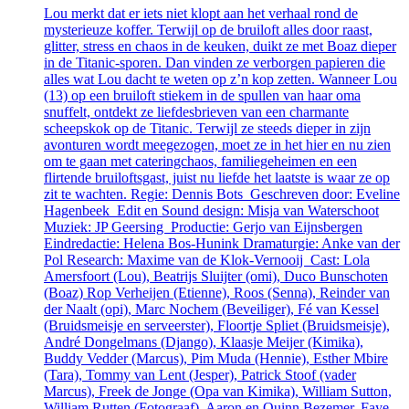
Lou merkt dat er iets niet klopt aan het verhaal rond de
mysterieuze koffer. Terwijl op de bruiloft alles door raast,
glitter, stress en chaos in de keuken, duikt ze met Boaz dieper
in de Titanic-sporen. Dan vinden ze verborgen papieren die
alles wat Lou dacht te weten op z’n kop zetten. Wanneer Lou
(13) op een bruiloft stiekem in de spullen van haar oma
snuffelt, ontdekt ze liefdesbrieven van een charmante
scheepskok op de Titanic. Terwijl ze steeds dieper in zijn
avonturen wordt meegezogen, moet ze in het hier en nu zien
om te gaan met cateringchaos, familiegeheimen en een
flirtende bruiloftsgast, juist nu liefde het laatste is waar ze op
zit te wachten. Regie: Dennis Bots Geschreven door: Eveline
Hagenbeek Edit en Sound design: Misja van Waterschoot
Muziek: JP Geersing Productie: Gerjo van Eijnsbergen
Eindredactie: Helena Bos-Hunink Dramaturgie: Anke van der
Pol Research: Maxime van de Klok-Vernooij Cast: Lola
Amersfoort (Lou), Beatrijs Sluijter (omi), Duco Bunschoten
(Boaz) Rop Verheijen (Etienne), Roos (Senna), Reinder van
der Naalt (opi), Marc Nochem (Beveiliger), Fé van Kessel
(Bruidsmeisje en serveerster), Floortje Spliet (Bruidsmeisje),
André Dongelmans (Django), Klaasje Meijer (Kimika),
Buddy Vedder (Marcus), Pim Muda (Hennie), Esther Mbire
(Tara), Tommy van Lent (Jesper), Patrick Stoof (vader
Marcus), Freek de Jonge (Opa van Kimika), William Sutton,
William Rutten (Fotograaf), Aaron en Quinn Bezemer, Faye