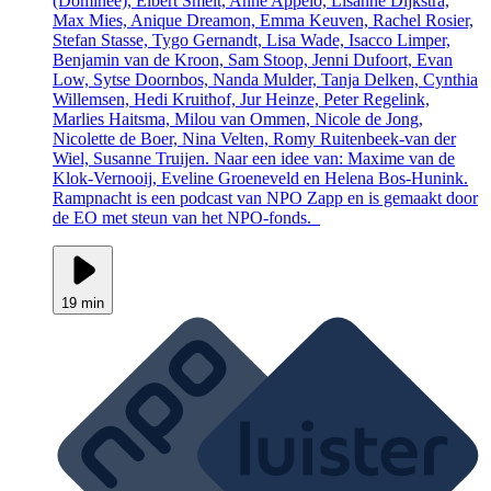
(Dominee), Elbert Smelt, Anne Appelo, Lisanne Dijkstra,
Max Mies, Anique Dreamon, Emma Keuven, Rachel Rosier,
Stefan Stasse, Tygo Gernandt, Lisa Wade, Isacco Limper,
Benjamin van de Kroon, Sam Stoop, Jenni Dufoort, Evan
Low, Sytse Doornbos, Nanda Mulder, Tanja Delken, Cynthia
Willemsen, Hedi Kruithof, Jur Heinze, Peter Regelink,
Marlies Haitsma, Milou van Ommen, Nicole de Jong,
Nicolette de Boer, Nina Velten, Romy Ruitenbeek-van der
Wiel, Susanne Truijen. Naar een idee van: Maxime van de
Klok-Vernooij, Eveline Groeneveld en Helena Bos-Hunink.
Rampnacht is een podcast van NPO Zapp en is gemaakt door
de EO met steun van het NPO-fonds.
19 min