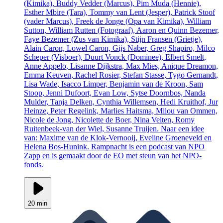
(Kimika), Buddy Vedder (Marcus), Pim Muda (Hennie),
Esther Mbire (Tara), Tommy van Lent (Jesper), Patrick Stoof
(vader Marcus), Freek de Jonge (Opa van Kimika), William
Sutton, William Rutten (Fotograaf), Aaron en Quinn Bezemer,
Faye Bezemer (Zus van Kimika), Stijn Fransen (Grietje),
Alain Caron, Lowel Caron, Gijs Naber, Greg Shapiro, Milco
Scheper (Visboer), Duurt Vonck (Dominee), Elbert Smelt,
Anne Appelo, Lisanne Dijkstra, Max Mies, Anique Dreamon,
Emma Keuven, Rachel Rosier, Stefan Stasse, Tygo Gernandt,
Lisa Wade, Isacco Limper, Benjamin van de Kroon, Sam
Stoop, Jenni Dufoort, Evan Low, Sytse Doornbos, Nanda
Mulder, Tanja Delken, Cynthia Willemsen, Hedi Kruithof, Jur
Heinze, Peter Regelink, Marlies Haitsma, Milou van Ommen,
Nicole de Jong, Nicolette de Boer, Nina Velten, Romy
Ruitenbeek-van der Wiel, Susanne Truijen. Naar een idee
van: Maxime van de Klok-Vernooij, Eveline Groeneveld en
Helena Bos-Hunink. Rampnacht is een podcast van NPO
Zapp en is gemaakt door de EO met steun van het NPO-
fonds.
20 min