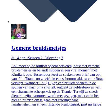
Gemene bruidsmeisjes
di 14 april
•
Seizoen 2: Aflevering 3
Lou moet op de bruiloft opeens serveren, botst met gemene
bruidsmeisjes en belandt midden in een viral moment met
Kimika’s opa. Tussendoor leest ze stiekem een brief van opi
vanaf de Titanic tot ze zich in een schoonmaakkast voor Boaz
verstopt. Wanneer Lou (13) op een bruiloft stiekem in de
spullen van haar oma snuffelt, ontdekt ze liefdesbrieven van
een charmante scheepskok op de Titanic. Terwijl ze steeds
dieper in zijn avonturen wordt meegezogen, moet ze in het
hier en nu zien om te gaan met cateringchaos,
familiegeheimen en een flirtende bruiloftsgast, juist nu liefde