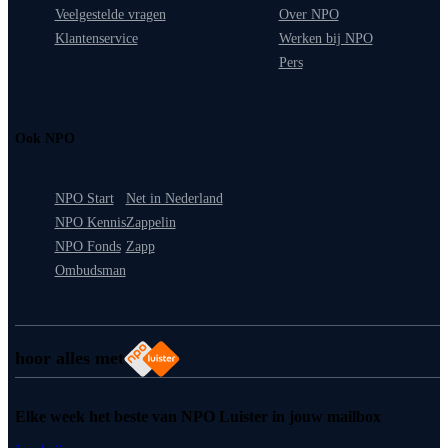
Veelgestelde vragen
Over NPO
Klantenservice
Werken bij NPO
Pers
Ook NPO
NPO Start
Net in Nederland
NPO Kennis
Zappelin
NPO Fonds
Zapp
Ombudsman
hoor alles met
Elke week het beste van NPO Luister in jouw mailbox