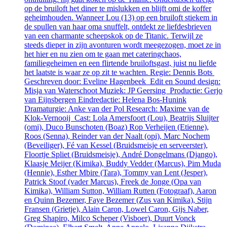
op de bruiloft het diner te mislukken en blijft omi de koffer
geheimhouden. Wanneer Lou (13) op een bruiloft stiekem in
de spullen van haar oma snuffelt, ontdekt ze liefdesbrieven
van een charmante scheepskok op de Titanic. Terwijl ze
steeds dieper in zijn avonturen wordt meegezogen, moet ze in
het hier en nu zien om te gaan met cateringchaos,
familiegeheimen en een flirtende bruiloftsgast, juist nu liefde
het laatste is waar ze op zit te wachten. Regie: Dennis Bots
Geschreven door: Eveline Hagenbeek Edit en Sound design:
Misja van Waterschoot Muziek: JP Geersing Productie: Gerjo
van Eijnsbergen Eindredactie: Helena Bos-Hunink
Dramaturgie: Anke van der Pol Research: Maxime van de
Klok-Vernooij Cast: Lola Amersfoort (Lou), Beatrijs Sluijter
(omi), Duco Bunschoten (Boaz) Rop Verheijen (Etienne),
Roos (Senna), Reinder van der Naalt (opi), Marc Nochem
(Beveiliger), Fé van Kessel (Bruidsmeisje en serveerster),
Floortje Spliet (Bruidsmeisje), André Dongelmans (Django),
Klaasje Meijer (Kimika), Buddy Vedder (Marcus), Pim Muda
(Hennie), Esther Mbire (Tara), Tommy van Lent (Jesper),
Patrick Stoof (vader Marcus), Freek de Jonge (Opa van
Kimika), William Sutton, William Rutten (Fotograaf), Aaron
en Quinn Bezemer, Faye Bezemer (Zus van Kimika), Stijn
Fransen (Grietje), Alain Caron, Lowel Caron, Gijs Naber,
Greg Shapiro, Milco Scheper (Visboer), Duurt Vonck