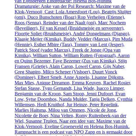
van Eijnsbergen Eindredactie: Helena Bos-Hunink
Dramaturgie: Anke van der Pol Research: Maxime van de
Klok-Vernooij Cast: Lola Amersfoort (Lou), Beatrijs Sluijter
(omi), Duco Bunschoten (Boaz) Rop Verheijen (Etienne),
Roos (Senna), Reinder van der Naalt (opi), Marc Nochem
(Beveiliger), Fé van Kessel (Bruidsmeisje en serveerster),
Floortje Spliet (Bruidsmeisje), André Dongelmans (Django),
Klaasje Meijer (Kimika), Buddy Vedder (Marcus), Pim Muda
(Hennie), Esther Mbire (Tara), Tommy van Lent (Jesper),
Patrick Stoof (vader Marcus), Freek de Jonge (Opa van
Kimika), William Sutton, William Rutten (Fotograaf), Aaron
en Quinn Bezemer, Faye Bezemer (Zus van Kimika), Stijn
Fransen (Grietje), Alain Caron, Lowel Caron, Gijs Naber,
Greg Shapiro, Milco Scheper (Visboer), Duurt Vonck
(Dominee), Elbert Smelt, Anne Appelo, Lisanne Dijkstra,
Max Mies, Anique Dreamon, Emma Keuven, Rachel Rosier,
Stefan Stasse, Tygo Gernandt, Lisa Wade, Isacco Limper,
Benjamin van de Kroon, Sam Stoop, Jenni Dufoort, Evan
Low, Sytse Doornbos, Nanda Mulder, Tanja Delken, Cynthia
Willemsen, Hedi Kruithof, Jur Heinze, Peter Regelink,
Marlies Haitsma, Milou van Ommen, Nicole de Jong,
Nicolette de Boer, Nina Velten, Romy Ruitenbeek-van der
Wiel, Susanne Truijen. Naar een idee van: Maxime van de
Klok-Vernooij, Eveline Groeneveld en Helena Bos-Hunink.
Rampnacht is een podcast van NPO Zapp en is gemaakt door