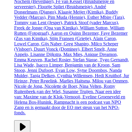
Nochem (Beveiliger), Fé van Kessel (Bruidsmeisje en
serveerster), Floortje Spliet (Bruidsmeisje), André
Dongelmans (Django), Klaasje Meijer (Kimika), Buddy
Vedder (Marcus), Pim Muda (Hennie), Esther Mbire (Tara),
Tommy van Lent (Jesper), Patrick Stoof (vader Marcus),
Freek de Jonge (Opa van Kimika), William Sutton, William
Rutten (Fotograaf), Aaron en Quinn Bezemer, Faye Bezemer
(Zus van Kimika), Stijn Fransen (Grietje), Alain Caron,
Lowel Caron, Gijs Naber, Greg Shapiro, Milco Scheper
(Visboer), Duurt Vonck (Dominee), Elbert Smelt, Anne
Appelo, Lisanne Dijkstra, Max Mies, Anique Dreamon,
Emma Keuven, Rachel Rosier, Stefan Stasse, Tygo Gernandt,
Lisa Wade, Isacco Limper, Benjamin van de Kroon, Sam
Stoop, Jenni Dufoort, Evan Low, Sytse Doornbos, Nanda
Mulder, Tanja Delken, Cynthia Willemsen, Hedi Kruithof, Jur
Heinze, Peter Regelink, Marlies Haitsma, Milou van Ommen,
Nicole de Jong, Nicolette de Boer, Nina Velten, Romy
Ruitenbeek-van der Wiel, Susanne Truijen. Naar een idee
van: Maxime van de Klok-Vernooij, Eveline Groeneveld en
Helena Bos-Hunink. Rampnacht is een podcast van NPO
Zapp en is gemaakt door de EO met steun van het NPO-
fonds.