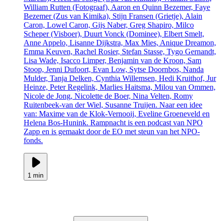
William Rutten (Fotograaf), Aaron en Quinn Bezemer, Faye
Bezemer (Zus van Kimika), Stijn Fransen (Grietje), Alain
Caron, Lowel Caron, Gijs Naber, Greg Shapiro, Milco
Scheper (Visboer), Duurt Vonck (Dominee), Elbert Smelt,
Anne Appelo, Lisanne Dijkstra, Max Mies, Anique Dreamon,
Emma Keuven, Rachel Rosier, Stefan Stasse, Tygo Gernandt,
Lisa Wade, Isacco Limper, Benjamin van de Kroon, Sam
Stoop, Jenni Dufoort, Evan Low, Sytse Doornbos, Nanda
Mulder, Tanja Delken, Cynthia Willemsen, Hedi Kruithof, Jur
Heinze, Peter Regelink, Marlies Haitsma, Milou van Ommen,
Nicole de Jong, Nicolette de Boer, Nina Velten, Romy
Ruitenbeek-van der Wiel, Susanne Truijen. Naar een idee
van: Maxime van de Klok-Vernooij, Eveline Groeneveld en
Helena Bos-Hunink. Rampnacht is een podcast van NPO
Zapp en is gemaakt door de EO met steun van het NPO-
fonds.
1 min