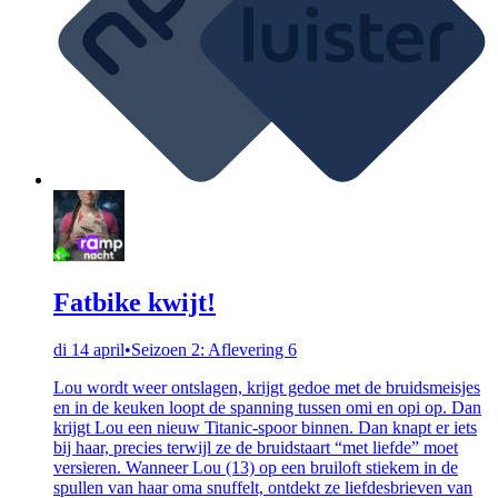
Fatbike kwijt!
di 14 april
•
Seizoen 2: Aflevering 6
Lou wordt weer ontslagen, krijgt gedoe met de bruidsmeisjes
en in de keuken loopt de spanning tussen omi en opi op. Dan
krijgt Lou een nieuw Titanic-spoor binnen. Dan knapt er iets
bij haar, precies terwijl ze de bruidstaart “met liefde” moet
versieren. Wanneer Lou (13) op een bruiloft stiekem in de
spullen van haar oma snuffelt, ontdekt ze liefdesbrieven van