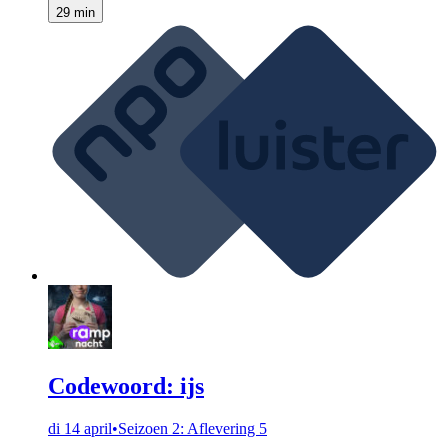
29 min
Codewoord: ijs
di 14 april
•
Seizoen 2: Aflevering 5